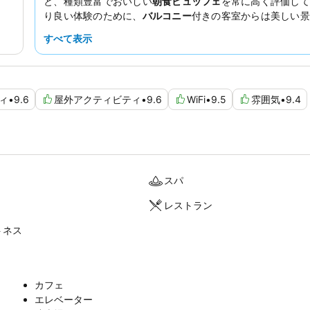
と、種類豊富でおいしい
朝食ビュッフェ
を常に高く評価して
り良い体験のために、
バルコニー
付きの客室からは美しい景
ます。
すべて表示
ィ
•
9.6
屋外アクティビティ
•
9.6
WiFi
•
9.5
雰囲気
•
9.4
スパ
レストラン
トネス
カフェ
エレベーター