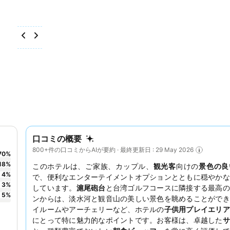
口コミの概要
800+件の口コミからAIが要約 · 最終更新日 : 29 May 2026
70
%
18
%
このホテルは、ご家族、カップル、
観光客
向けの
景色の良
4
%
で、便利なエンターテイメントオプションとともに穏やかな
3
%
しています。
滬尾砲台
と台湾ゴルフコースに隣接する最高の
5
%
ンからは、淡水河と観音山の美しい景色を眺めることができ
イルームやアーチェリーなど、ホテルの
子供用プレイエリア
にとって特に魅力的なポイントです。お客様は、卓越した
サ