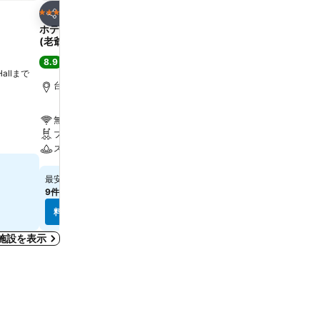
お気に入りに追加
お気に入りに追
ホテル
ホテル
5 ホテルのランク
5 ホテルのランク
シェア
シェア
ホテル ロイヤル ニッコー タイペイ
コスモスホテル台北
(老爺大酒店)
8.5
大満足
(
27,636件の評価
8.9
大満足
(
11,226件の評価
)
 Hallまで
Zhongzheng District,
km
台北, 街の中心まで0.9 km
無料Wi-Fi
無料Wi-Fi
駐車場
プール
エアコン
スパ
￥11,791
最安値
￥17,851
最安値
9件のサイト
の料金を表示
9件のサイト
の料金を表示
料金を表示
料金を表示
宿泊施設を表示