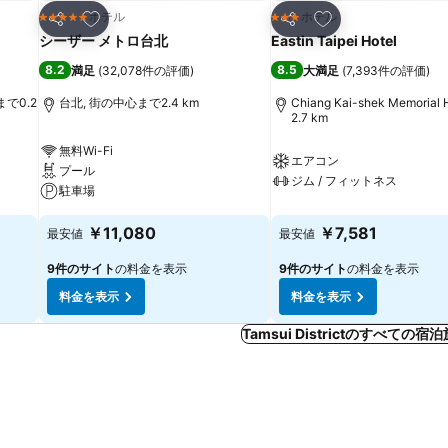
お気に入りに追加
お気に入りに追加
ホテル
ホテル
5 ホテルのランク
3 ホテルのランク
シェア
シェア
シーザー メトロ台北
Eastin Taipei Hotel
8.2
8.5
満足
(
32,078件の評価
)
大満足
(
7,393件の評価
)
心まで0.2
台北, 街の中心まで2.4 km
Chiang Kai-shek Memorial
2.7 km
無料Wi-Fi
エアコン
プール
ジム / フィットネス
駐車場
￥11,080
￥7,581
最安値
最安値
9件のサイト
の料金を表示
9件のサイト
の料金を表示
料金を表示
料金を表示
Tamsui Districtのすべての