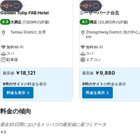
お気に入りに追加
お気に入りに追加
ホテル
ホテル
4 ホテルのランク
4 ホテルのランク
シェア
シェア
Golden Tulip FAB Hotel
シーザーパーク台北
8.9
8.1
大満足
(
7,929件の評価
)
満足
(
32,863件の評価
)
Tamsui District, 台湾
Zhongzheng District, 街の中
km
無料Wi-Fi
無料Wi-Fi
スパ
スパ
駐車場
エアコン
￥18,121
￥9,880
最安値
最安値
9件のサイト
の料金を表示
9件のサイト
の料金を表示
料金を表示
料金を表示
料金の傾向
過去30日間におけるトリバゴの最安値に基づくデータ
￥0