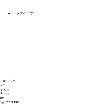
キッズクラブ
館
:
16.9
km
km
.5
km
.8
km
km
空港
:
22.8
km