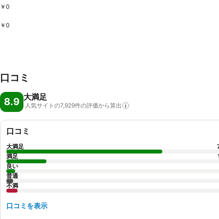
￥0
￥0
口コミ
大満足
8.9
人気サイトの7,929件の評価から算出
口コミ
大満足
満足
良い
普通
不満
口コミを表示