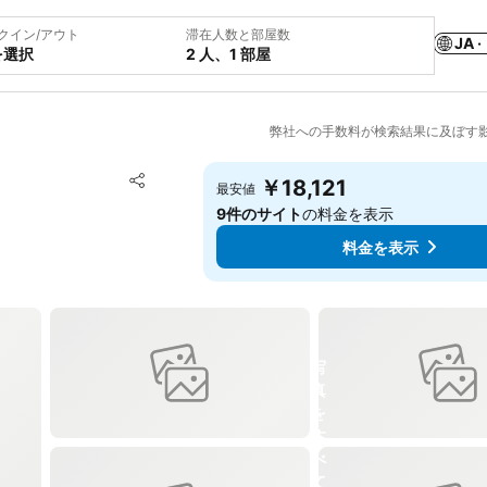
クイン/アウト
滞在人数と部屋数
JA ·
を選択
2 人、1 部屋
弊社への手数料が検索結果に及ぼす
お気に入りに追加
￥18,121
最安値
シェア
9件のサイト
の料金を表示
料金を表示