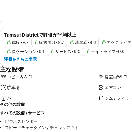
Tamsui Districtで評価が平均以上
体験
•
9.7
家族向け
•
9.7
清潔感
•
9.6
アクティビテ
ロケーション
•
9.1
サービス
•
9.0
ナイトライフ
•
9.0
評価をさらに表示
主な設備
ロビー内WiFi
客室内Wi-Fi
駐車場
エアコン
バー
ジム / フィッ
その他の設備
すべての設備 / サービス
ビジネスセンター
スピードチェックイン / チェックアウト