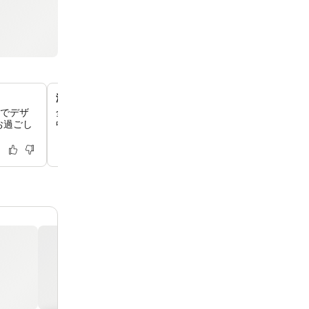
淡水河のパノラマビュー
マでデザ
全175室の客室からは、淡水河の壮大な景色を眺めること
お過ごし
中に忘れられない美しい背景をお楽しみいただけます。