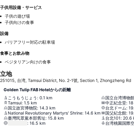
子供用設備・サービス
子供の遊び場
子供向けの食事
設備
バリアフリー対応の駐車場
食事とお飲み物
ベジタリアン向けの食事
立地
251015, 台湾, Tamsui District, No. 2-1號, Section 1, Zhongzheng Rd
Golden Tulip FAB Hotelからの距離
こうもうじょう
:
0.1
km
国立台湾博物
Tamsui
:
1.5
km
中正紀念堂
:
18
国立故宮博物院
:
14.3
km
台北ドーム
:
19
National Revolutionary Martyrs' Shrine
:
14.6
km
国父紀念館
:
19
臺灣民眾黨本部舊址
:
15.8
km
台北101
:
20.6
:
16.5
km
台湾桃園国際