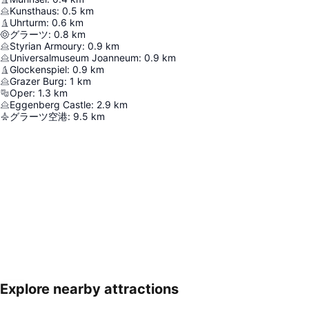
Kunsthaus
:
0.5
km
Uhrturm
:
0.6
km
グラーツ
:
0.8
km
Styrian Armoury
:
0.9
km
Universalmuseum Joanneum
:
0.9
km
Glockenspiel
:
0.9
km
Grazer Burg
:
1
km
Oper
:
1.3
km
Eggenberg Castle
:
2.9
km
グラーツ空港
:
9.5
km
Explore nearby attractions
地図を拡大