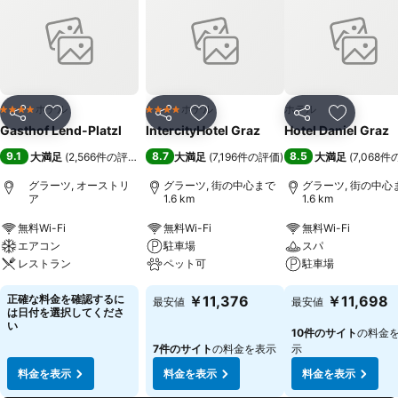
ホテル
ホテル
ホテル
4 ホテルのランク
4 ホテルのランク
シェア
お気に入りに追加
シェア
お気に入りに追加
シェア
お気に入
Gasthof Lend-Platzl
IntercityHotel Graz
Hotel Daniel Graz
9.1
8.7
8.5
大満足
(
2,566件の評価
)
大満足
(
7,196件の評価
)
大満足
(
7,068
グラーツ, オーストリ
グラーツ, 街の中心まで
グラーツ, 街の中心
ア
1.6 km
1.6 km
無料Wi-Fi
無料Wi-Fi
無料Wi-Fi
エアコン
駐車場
スパ
レストラン
ペット可
駐車場
正確な料金を確認するに
￥11,376
￥11,698
最安値
最安値
は日付を選択してくださ
い
10件のサイト
の料金
7件のサイト
の料金を表示
示
料金を表示
料金を表示
料金を表示