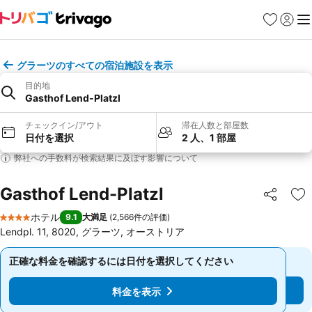
お気に入り
ログイ
メ
グラーツのすべての宿泊施設を表示
目的地
Gasthof Lend-Platzl
チェックイン/アウト
滞在人数と部屋数
日付を選択
2 人、1 部屋
弊社への手数料が検索結果に及ぼす影響について
Gasthof Lend-Platzl
シェア
お
ホテル
9.1
大満足
(
2,566件の評価
)
4 ホテルのランク
Lendpl. 11, 8020, グラーツ, オーストリア
正確な料金を確認するには日付を選択してください
正確な料金を確認するには日付を選択してください
料金を表示
料金を表示