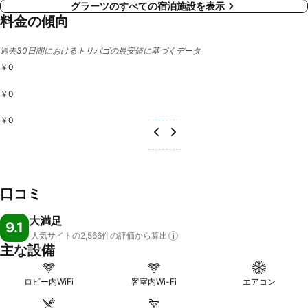
グラーツのすべての宿泊施設を表示
料金の傾向
過去30日間におけるトリバゴの最安値に基づくデータ
￥0
￥0
￥0
口コミ
大満足
9.1
人気サイトの2,566件の評価から算出
主な設備
ロビー内WiFi
客室内Wi-Fi
エアコン