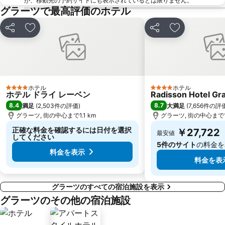
が、移動先の予約サイトにも表示されているとは限りません。
グラーツで最高評価のホテル
シェア
お気に入りに追加
シェア
お気に入りに
ホテル
ホテル
4 ホテルのランク
4 ホテルのランク
ホテル ドライ レーベン
Radisson Hotel Gr
8.4
8.7
満足
(
2,503件の評価
)
大満足
(
7,656件の評
グラーツ, 街の中心まで1.1 km
グラーツ, 街の中心まで1.
正確な料金を確認するには日付を選択
￥27,722
最安値
してください
5件のサイト
の料金を
料金を表示
料金を表
グラーツのすべての宿泊施設を表示
グラーツのその他の宿泊施設