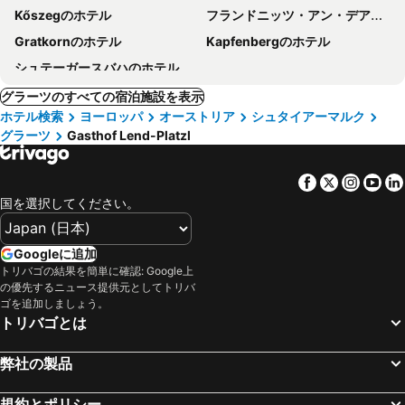
Kőszegのホテル
フランドニッツ・アン・デア・タイヒャルムのホテル
Gratkornのホテル
Kapfenbergのホテル
シュテーガースバハのホテル
グラーツのすべての宿泊施設を表示
ホテル検索
ヨーロッパ
オーストリア
シュタイアーマルク
グラーツ
Gasthof Lend-Platzl
Facebook
Twitter
Insta
Yo
国を選択してください。
Googleに追加
トリバゴの結果を簡単に確認: Google上
の優先するニュース提供元としてトリバ
ゴを追加しましょう。
トリバゴとは
弊社の製品
規約とポリシー