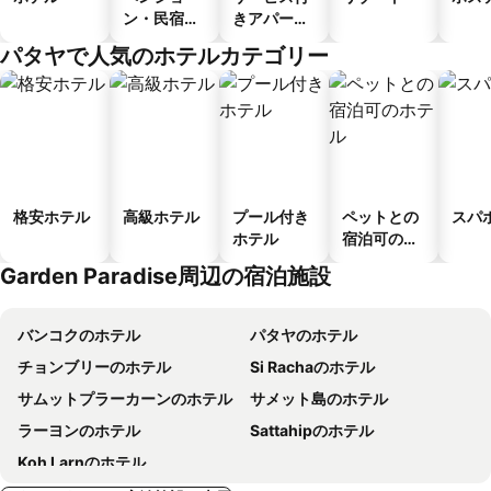
ン・民宿・
きアパート
ゲストハウ
メント
パタヤで人気のホテルカテゴリー
ス
格安ホテル
高級ホテル
プール付き
ペットとの
スパ
ホテル
宿泊可のホ
テル
Garden Paradise周辺の宿泊施設
バンコクのホテル
パタヤのホテル
チョンブリーのホテル
Si Rachaのホテル
サムットプラーカーンのホテル
サメット島のホテル
ラーヨンのホテル
Sattahipのホテル
Koh Larnのホテル