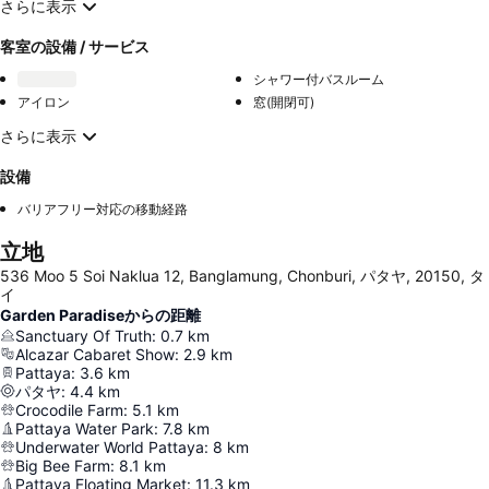
さらに表示
客室の設備 / サービス
シャワー付バスルーム
アイロン
窓(開閉可)
さらに表示
設備
バリアフリー対応の移動経路
立地
536 Moo 5 Soi Naklua 12, Banglamung, Chonburi, パタヤ, 20150, タ
イ
Garden Paradiseからの距離
Sanctuary Of Truth
:
0.7
km
Alcazar Cabaret Show
:
2.9
km
Pattaya
:
3.6
km
パタヤ
:
4.4
km
Crocodile Farm
:
5.1
km
Pattaya Water Park
:
7.8
km
Underwater World Pattaya
:
8
km
Big Bee Farm
:
8.1
km
Pattaya Floating Market
:
11.3
km