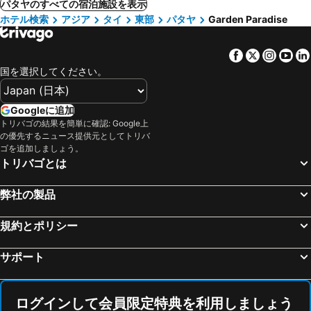
パタヤのすべての宿泊施設を表示
ホテル検索
アジア
タイ
東部
パタヤ
Garden Paradise
Facebook
Twitter
Insta
Yo
国を選択してください。
Googleに追加
トリバゴの結果を簡単に確認: Google上
の優先するニュース提供元としてトリバ
ゴを追加しましょう。
トリバゴとは
弊社の製品
規約とポリシー
サポート
ログインして会員限定特典を利用しましょう