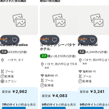
選択された宿泊施設
類似の宿泊施設
ホテル
ホテル
ホテル
3 ホテルのランク
4 ホテルのランク
4 ホテルのランク
シェア
お気に入りに追加
シェア
お気に入りに追加
シェア
お気に入
Garden Paradise
ゴールデン シー パタヤ
P Plus Hotel
ホテル
7.4
7.2
(
423件の評価
)
(
4,240件の評価
)
7.7
良い
(
8,310件の評価
)
パタヤ, タイ
パタヤ, 街の中心まで
km
パタヤ, 街の中心まで0.6
km
プール
無料Wi-Fi
無料Wi-Fi
駐車場
プール
プール
エアコン
駐車場
駐車場
￥2,962
￥3,241
最安値
最安値
￥4,083
最安値
7件のサイト
の料金を表示
9件のサイト
の料金を表示
9件のサイト
の料金を