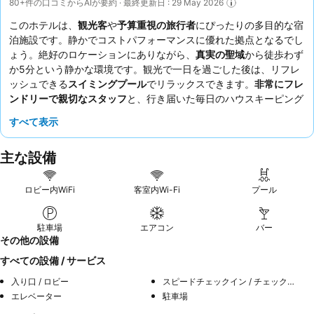
80+件の口コミからAIが要約 · 最終更新日 : 29 May 2026
このホテルは、
観光客
や
予算重視の旅行者
にぴったりの多目的な宿
泊施設です。静かでコストパフォーマンスに優れた拠点となるでし
ょう。絶好のロケーションにありながら、
真実の聖域
から徒歩わず
か5分という静かな環境です。観光で一日を過ごした後は、リフレ
ッシュできる
スイミングプール
でリラックスできます。
非常にフレ
ンドリーで親切なスタッフ
と、行き届いた毎日のハウスキーピング
は、宿泊客から常に高く評価されています。よりモダンな体験を求
すべて表示
めるなら、最近改装された1階の部屋をリクエストすることをおす
すめします。
主な設備
ロビー内WiFi
客室内Wi-Fi
プール
駐車場
エアコン
バー
その他の設備
すべての設備 / サービス
入り口 / ロビー
スピードチェックイン / チェックアウト
エレベーター
駐車場