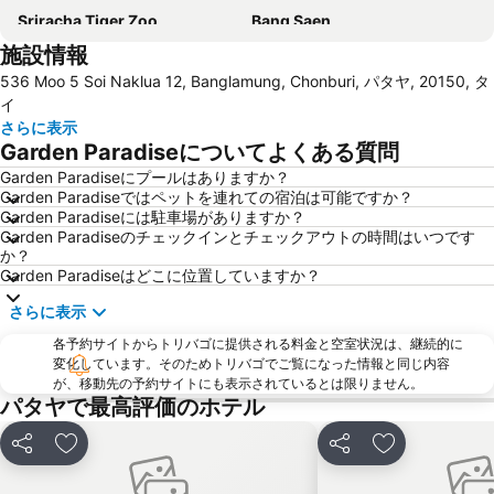
Sriracha Tiger Zoo
Bang Saen
施設情報
Laem Chabang Port
Bali Hai Pier
536 Moo 5 Soi Naklua 12, Banglamung, Chonburi, パタヤ, 20150, タ
Big C Extra Pattaya 3
The Avenue
イ
Naul Beach
Mae Ram Phueng Beach
さらに表示
Garden Paradiseについてよくある質問
Royal Garden Plaza Pattaya
Nong Nooch Tropical Botanical Garden
Garden Paradiseにプールはありますか？
Big Buddha Hill
Samae Beach
Garden Paradiseではペットを連れての宿泊は可能ですか？
Tawaen Beach
Pattaya Railway Station
Garden Paradiseには駐車場がありますか？
Garden Paradiseのチェックインとチェックアウトの時間はいつです
Admiral Krom Luang Jumborn Khet Udomsakdi Monument
Pattaya Floating Market
か？
Garden Paradiseはどこに位置していますか？
Samae San Island
Nang Ram Beach
さらに表示
各予約サイトからトリバゴに提供される料金と空室状況は、継続的に
変化しています。そのためトリバゴでご覧になった情報と同じ内容
が、移動先の予約サイトにも表示されているとは限りません。
パタヤで最高評価のホテル
シェア
お気に入りに追加
シェア
お気に入りに