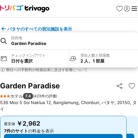
お気に入り
ログイ
メ
パタヤのすべての宿泊施設を表示
目的地
Garden Paradise
チェックイン/アウト
滞在人数と部屋数
日付を選択
2 人、1 部屋
弊社への手数料が検索結果に及ぼす影響について
Garden Paradise
シェア
お
ホテル
7.4
(
423件の評価
)
3 ホテルのランク
536 Moo 5 Soi Naklua 12, Banglamung, Chonburi, パタヤ, 20150, タ
イ
￥2,962
￥2,962
最安値
最安値
7件のサイト
の料金を表示
7件のサイト
の料金を表示