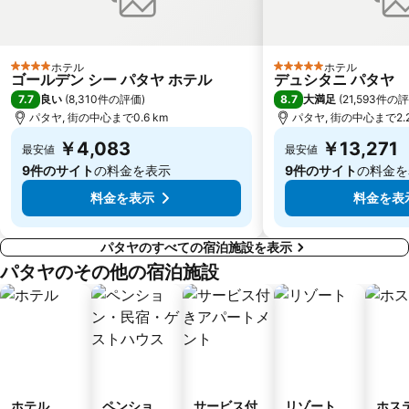
ホテル
ホテル
4 ホテルのランク
5 ホテルのランク
ゴールデン シー パタヤ ホテル
デュシタニ パタヤ
7.7
8.7
良い
(
8,310件の評価
)
大満足
(
21,593件の
パタヤ, 街の中心まで0.6 km
パタヤ, 街の中心まで2.2
￥4,083
￥13,271
最安値
最安値
9件のサイト
の料金を表示
9件のサイト
の料金を
料金を表示
料金を表
パタヤのすべての宿泊施設を表示
パタヤのその他の宿泊施設
ホテル
ペンショ
サービス付
リゾート
ホス