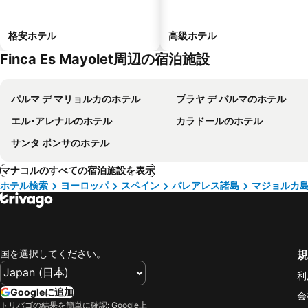
格安ホテル
高級ホテル
Finca Es Mayolet周辺の宿泊施設
パルマ デ マリョルカのホテル
プラヤ デ パルマのホテル
エル･アレナルのホテル
カラドールのホテル
サンタ ポンサのホテル
マナコルのすべての宿泊施設を表示
ホテル検索
ヨーロッパ
スペイン
バレアレス諸島
マジョルカ
国を選択してください。
規
利
Googleに追加
会
トリバゴの結果を簡単に確認: Google上