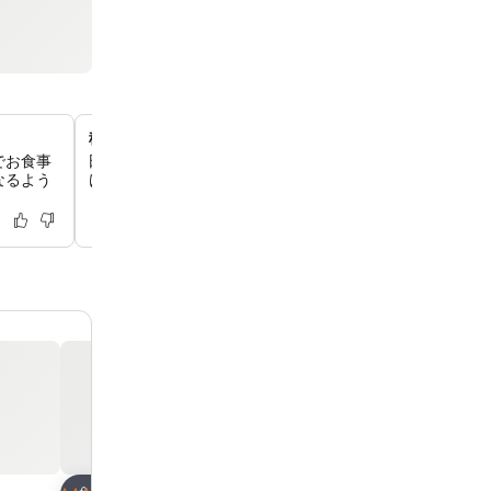
穏やかなロケーションでリラックス
でお食事
田園風景に囲まれた静かな環境で、穏やかなひとときをお
なるよう
けます。静かな休暇やゴルフ旅行に最適でございます。