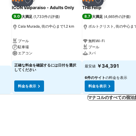
お気に入りに追加
お気に入りに追加
ホテル
ホテル
4 ホテルのランク
4 ホテルのランク
シェア
シェア
ICON Valparaiso - Adults Only
THB Felip
9.0
8.7
大満足
(
1,733件の評価
)
大満足
(
4,665件の評価
)
Cala Murada, 街の中心まで1.2 km
ポルトクリスト, 街の中心まで0
プール
無料Wi-Fi
駐車場
プール
エアコン
スパ
正確な料金を確認するには日付を選択
￥34,391
最安値
してください
6件のサイト
の料金を表示
料金を表示
料金を表示
マナコルのすべての宿泊