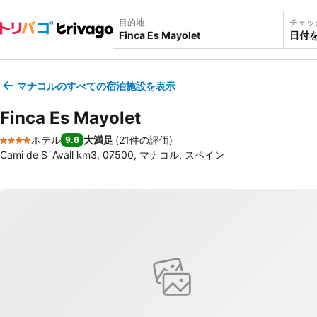
目的地
チェッ
日付
マナコルのすべての宿泊施設を表示
Finca Es Mayolet
ホテル
大満足
(
21件の評価
)
9.6
4 ホテルのランク
Cami de S´Avall km3, 07500, マナコル, スペイン