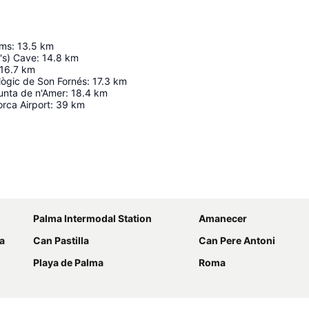
ams
:
13.5
km
's) Cave
:
14.8
km
16.7
km
ògic de Son Fornés
:
17.3
km
Punta de n'Amer
:
18.4
km
rca Airport
:
39
km
地図を拡大
Palma Intermodal Station
Amanecer
ra
Can Pastilla
Can Pere Antoni
Playa de Palma
Roma