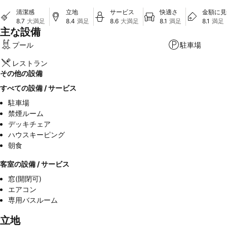
清潔感
立地
サービス
快適さ
金額に見
8.7
大満足
8.4
満足
8.6
大満足
8.1
満足
8.1
満足
主な設備
プール
駐車場
レストラン
その他の設備
すべての設備 / サービス
駐車場
禁煙ルーム
デッキチェア
ハウスキーピング
朝食
客室の設備 / サービス
窓(開閉可)
エアコン
専用バスルーム
立地