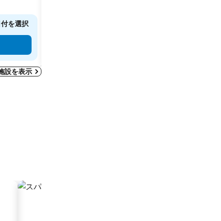
マナコル, 街の中心まで11.7 km
マナコル
日付を選択
正確な料金を確認するには日付を選択
正確な
してください
くださ
料金を表示
施設を表示