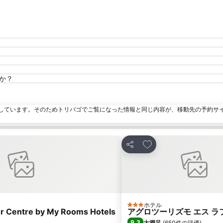
すか？
しています。そのためトリバゴでご覧になった情報と同じ内容が、移動先の予約サ
加
お気に入りに追加
シェア
ホテル
3 ホテルのランク
 Centre by My Rooms Hotels
アグロツーリズモ エス ラ
9.3
大満足
(
650件の評価
)