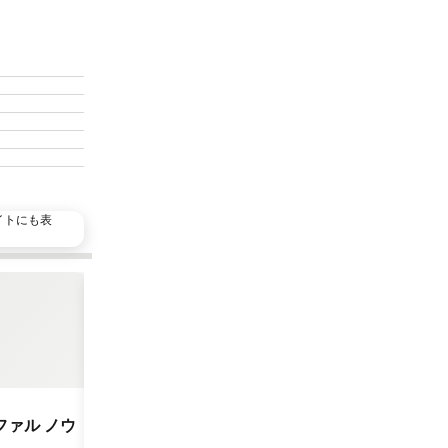
イトにも表
お気に入りに追加
お
シェア
シェア
ホテル
ホテル
4 ホテルのランク
ファル ノウ
Hotel Rural Son Mas Manacor
Club Tr
9.5
/
大満足
(
24件の評価
)
ユーザー