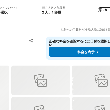
クイン/アウト
滞在人数と部屋数
JA ·
を選択
2 人、1 部屋
弊社への手数料が検索結果に及ぼす
お気に入りに追加
正確な料金を確認するには日付を選択
シェア
い
料金を表示