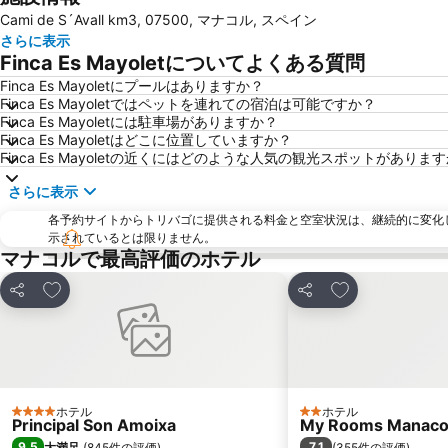
Cami de S´Avall km3, 07500, マナコル, スペイン
さらに表示
Finca Es Mayoletについてよくある質問
Finca Es Mayoletにプールはありますか？
Finca Es Mayoletではペットを連れての宿泊は可能ですか？
Finca Es Mayoletには駐車場がありますか？
Finca Es Mayoletはどこに位置していますか？
Finca Es Mayoletの近くにはどのような人気の観光スポットがありま
さらに表示
各予約サイトからトリバゴに提供される料金と空室状況は、継続的に変化
示されているとは限りません。
マナコルで最高評価のホテル
お気に入りに追加
お気に入りに追
シェア
シェア
ホテル
ホテル
4 ホテルのランク
2 ホテルのランク
Principal Son Amoixa
My Rooms Manacor
9.5
7.1
大満足
(
845件の評価
)
(
355件の評価
)