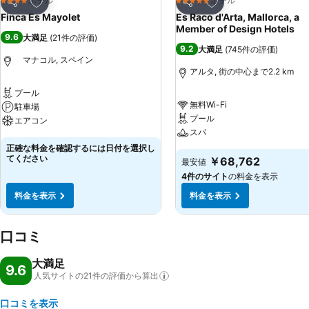
お気に入りに追加
お気に入りに追加
ホテル
ホテル
4 ホテルのランク
5 ホテルのランク
シェア
シェア
Finca Es Mayolet
Es Raco d'Arta, Mallorca, a
Member of Design Hotels
9.6
大満足
(
21件の評価
)
9.2
大満足
(
745件の評価
)
マナコル, スペイン
アルタ, 街の中心まで2.2 km
プール
無料Wi-Fi
駐車場
プール
エアコン
スパ
正確な料金を確認するには日付を選択し
てください
￥68,762
最安値
4件のサイト
の料金を表示
料金を表示
料金を表示
口コミ
大満足
9.6
人気サイトの21件の評価から算出
口コミを表示