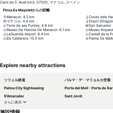
Cami de S´Avall km3, 07500, マナコル, スペイン
Finca Es Mayoletからの距離
Manacor
:
4.2
km
Coves dels H
マナコル
:
4.6
km
Drach (Dragon
Torre de ses Puntes
:
4.8
km
San Salvador
:
Museo De Historia De Manacor
:
6.1
km
Museu Arqueol
LaGuardia Airport
:
8.4
km
Castell de la 
Els Calderers
:
10.5
km
Palma De Mallo
Explore nearby attractions
ソリェル鉄道
パルマ・デ・マリョルカ空港
Palma City Sightseeing
Porta del Moll - Porta de Xa
S'Amarador
Sant Jordi
さらに表示
施設情報