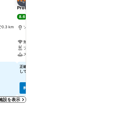
お気に入りに追加
お気に入りに追
ホテル
ホテル
3 ホテルのランク
4 ホテルのランク
シェア
シェア
Protur Floriana Resort Aparthotel
Iberostar Waves Cala Mi
8.6
9.2
大満足
(
3,203件の評価
)
大満足
(
7,928件の評価
)
.3 km
ソン セルベーラ, 街の中心まで2.8 km
カーラ ミラー, 街の中心まで
無料Wi-Fi
無料Wi-Fi
プール
プール
スパ
スパ
正確な料金を確認するには日付を選択
￥19,897
最安値
してください
3件のサイト
の料金を表示
料金を表示
料金を表示
施設を表示