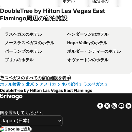
ホテル
宿泊可のホ
テル
DoubleTree by Hilton Las Vegas East
Flamingo周辺の宿泊施設
ラスベガスのホテル
ヘンダーソンのホテル
ノースラスベガスのホテル
Hope Valleyのホテル
パーランプのホテル
ボルダー・シティーのホテル
プリムのホテル
オヴァートンのホテル
ラスベガスのすべての宿泊施設を表示
ホテル検索
北米
アメリカ
ネバダ州
ラスベガス
DoubleTree by Hilton Las Vegas East Flamingo
Facebook
Twitter
Insta
Yo
国を選択してください。
Googleに追加