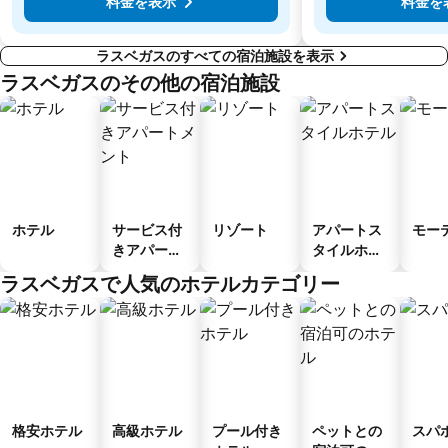
料金を表示
料金を
ラスベガスのすべての宿泊施設を表示
ラスベガスのその他の宿泊施設
ホテル
サービス付
リゾート
アパートス
モー
きアパート
タイルホテ
メント
ル
ラスベガスで人気のホテルカテゴリー
格安ホテル
高級ホテル
プール付き
ペットとの
スパ