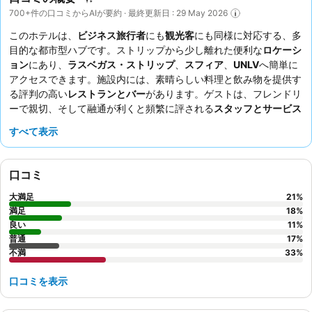
700+件の口コミからAIが要約 · 最終更新日 : 29 May 2026
このホテルは、
ビジネス旅行者
にも
観光客
にも同様に対応する、多
目的な都市型ハブです。ストリップから少し離れた便利な
ロケーシ
ョン
にあり、
ラスベガス・ストリップ
、
スフィア
、
UNLV
へ簡単に
アクセスできます。施設内には、素晴らしい料理と飲み物を提供す
る評判の高い
レストランとバー
があります。ゲストは、フレンドリ
ーで親切、そして融通が利くと頻繁に評される
スタッフとサービス
を常に高く評価しています。静かに滞在したい場合は、正面玄関の
すべて表示
すぐ外で喫煙が許可されているため、メインエントランスに面して
いない部屋をリクエストすることをお勧めします。
口コミ
大満足
21
%
満足
18
%
良い
11
%
普通
17
%
不満
33
%
口コミを表示