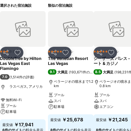
選択された宿泊施設
類似の宿泊施設
ホテル
ホテル
ホテル
3 ホテルのランク
5 ホテルのランク
5 ホテルのランク
シェア
お気に入りに追加
シェア
お気に入りに追加
シェア
お気に入
DoubleTree by Hilton
The Venetian Resort
シーザーズ パレス -
Las Vegas East
Las Vegas
ート & カジノ
Flamingo
9.1
8.5
大満足
(
193,671件の評価
)
大満足
(
198,23
7.0
(
1,514件の評価
)
ベラージオの噴水まで1.2
ベラージオの噴水ま
km
0.8 km
ラスベガス, アメリカ
プール
プール
無料Wi-Fi
スパ
スパ
プール
駐車場
エアコン
駐車場
料金を表示
料金を表示
￥25,678
￥21,245
最安値
最安値
料金を表示
￥17,941
最安値
6件のサイト
の料金を表示
8件のサイト
の料金を表示
8件のサイト
の料金を