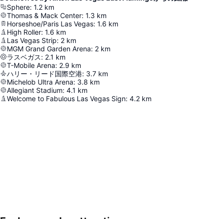
Sphere
:
1.2
km
Thomas & Mack Center
:
1.3
km
Horseshoe/Paris Las Vegas
:
1.6
km
High Roller
:
1.6
km
Las Vegas Strip
:
2
km
MGM Grand Garden Arena
:
2
km
ラスベガス
:
2.1
km
T-Mobile Arena
:
2.9
km
ハリー・リード国際空港
:
3.7
km
Michelob Ultra Arena
:
3.8
km
Allegiant Stadium
:
4.1
km
Welcome to Fabulous Las Vegas Sign
:
4.2
km