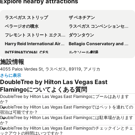
Explore nearby attractions
地図を拡大
ラスベガス ストリップ
ザ ベネチアン
ベラージオの噴水
ラスベガス コンベンションセンター
フレモント ストリート エクスペリエンス
ダウンタウン
Harry Reid International Airport
Bellagio Conservatory and Botanical Garden
INTERNATIONAL CES
ルクソール劇場
施設情報
トレジャー島
The D Las Vegas
4055 Palos Verdes St, ラスベガス, 89119, アメリカ
South Point Showroom
ラスベガス プレミアム アウトレット ノース
さらに表示
Eiffel Tower Experience at Paris Las Vegas
G2E
DoubleTree by Hilton Las Vegas East
V Theatre
PACKEXPO
Flamingoについてよくある質問
Planet Hollywood - Las Vegas
Mandalay Bay Theater
DoubleTree by Hilton Las Vegas East Flamingoにプールはあります
か？
Airport North Las Vegas
LAS VEGAS JEWELRY & WATCH SHOW
DoubleTree by Hilton Las Vegas East Flamingoではペットを連れての
宿泊は可能ですか？
Flamingo Showroom
The Colosseum at Caesars Palace
DoubleTree by Hilton Las Vegas East Flamingoには駐車場があります
Hard Rock Café Las Vegas Strip
M&M's World Las Vegas
か？
DoubleTree by Hilton Las Vegas East Flamingoのチェックインとチェ
New York New York Roller Coaster
The District at Green Valley Ranch
ックアウトの時間はいつですか？