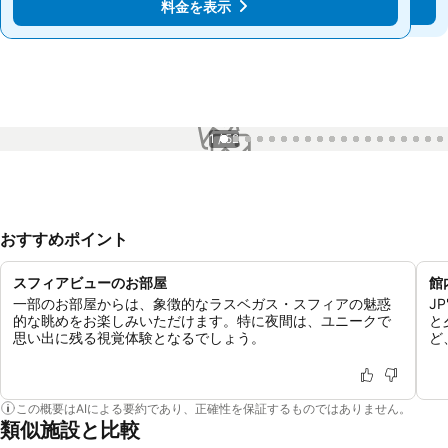
料金を表示
料金を表示
1 / 52
おすすめポイント
スフィアビューのお部屋
館
一部のお部屋からは、象徴的なラスベガス・スフィアの魅惑
J
的な眺めをお楽しみいただけます。特に夜間は、ユニークで
と
思い出に残る視覚体験となるでしょう。
ど
この概要はAIによる要約であり、正確性を保証するものではありません。
類似施設と比較