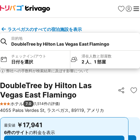
お気に入り
ログイ
メ
ラスベガスのすべての宿泊施設を表示
目的地
DoubleTree by Hilton Las Vegas East Flamingo
チェックイン/アウト
滞在人数と部屋数
日付を選択
2 人、1 部屋
弊社への手数料が検索結果に及ぼす影響について
DoubleTree by Hilton Las
Vegas East Flamingo
シェア
お
ホテル
7.0
(
1,514件の評価
)
3 ホテルのランク
4055 Palos Verdes St, ラスベガス, 89119, アメリカ
￥17,941
￥17,941
最安値
最安値
6件のサイト
の料金を表示
6件のサイト
の料金を表示