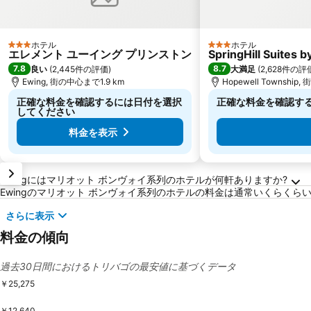
ホテル
ホテル
3 ホテルのランク
3 ホテルのランク
エレメント ユーイング プリンストン
SpringHill Suites 
7.8
8.7
良い
(
2,445件の評価
)
大満足
(
2,628件の評
Ewing, 街の中心まで1.9 km
Hopewell Township
正確な料金を確認するには日付を選択
正確な料金を確認す
してください
料金を表示
Ewingに関するよくある質問
Ewingにはマリオット ボンヴォイ系列のホテルが何軒ありますか?
Ewingのマリオット ボンヴォイ系列のホテルの料金は通常いくらくらい
さらに表示
料金の傾向
過去30日間におけるトリバゴの最安値に基づくデータ
￥25,275
￥12,640