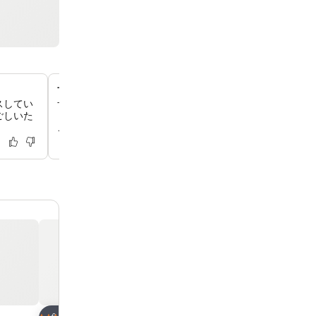
ザ・ビストロでの館内ダイニング
スしてい
ザ・ビストロでは、カジュアルな雰囲気の中で、ご朝食や
ごしいた
しみいただけます。スターバックスのコーヒーやイブニン
ご用意しております。