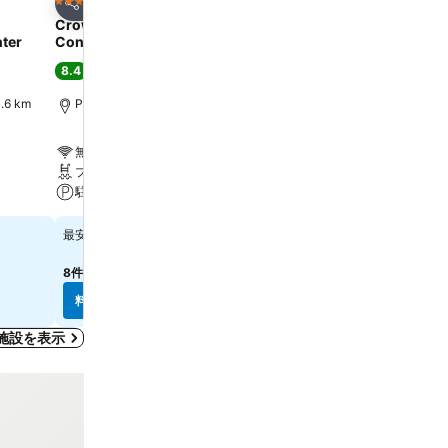
お気に入りに追加
お気に入りに追
ホテル
ホテル
4 ホテルのランク
3 ホテルのランク
シェア
シェア
Crowne Plaza Princeton -
Sheraton Bucks Count
nter
Conference Center By Ihg
Langhorne
8.4
8.1
満足
(
5,373件の評価
)
満足
(
3,224件の評価
)
6 km
Plainsboro, 街の中心まで0.7 km
ラングホーン, 街の中心まで4
無料Wi-Fi
無料Wi-Fi
プール
駐車場
駐車場
ペット可
￥16,668
正確な料金を確認するには
最安値
してください
8件のサイト
の料金を表示
料金を表示
料金を表示
泊施設を表示
お気に入りに追加
シェア