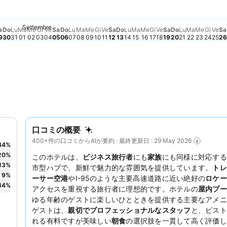
Settembre
ん
せん
ません
りません
0
はありません
21
向はありません
o 22
動向はありません
gosto 23
格動向はありません
osto 24
価格動向はありません
 Agosto 25
の価格動向はありません
edì, Agosto 26
付の価格動向はありません
edì, Agosto 27
日付の価格動向はありません
nerdì, Agosto 28
の日付の価格動向はありません
Sabato, Agosto 29
この日付の価格動向はありません
Domenica, Agosto 30
この日付の価格動向はありません
Lunedì, Agosto 31
この日付の価格動向はありません
Martedì, Settembre 01
この日付の価格動向はありません
Mercoledì, Settembre 02
この日付の価格動向はありません
Giovedì, Settembre 03
この日付の価格動向はありません
Venerdì, Settembre 04
この日付の価格動向はありません
Sabato, Settembre 05
この日付の価格動向はありません
Domenica, Settembre 06
この日付の価格動向はありません
Lunedì, Settembre 07
この日付の価格動向はありません
Martedì, Settembre 08
この日付の価格動向はありません
Mercoledì, Settembre 09
この日付の価格動向はありません
Giovedì, Settembre 10
この日付の価格動向はありません
Venerdì, Settembre 11
この日付の価格動向はありません
Sabato, Settembre 12
この日付の価格動向はありませ
Domenica, Settembre 13
この日付の価格動向はありま
Lunedì, Settembre 14
この日付の価格動向はあり
Martedì, Settembre 15
この日付の価格動向はあ
Mercoledì, Settembre
この日付の価格動向は
Giovedì, Settembre
この日付の価格動向
Venerdì, Settemb
この日付の価格動
Sabato, Settem
この日付の価格
Domenica, Se
この日付の価
Lunedì, Set
この日付の
Martedì,
この日付
Mercol
この日
Giov
この
Ven
こ
S
a
Do
Lu
Ma
Me
Gi
Ve
Sa
Do
Lu
Ma
Me
Gi
Ve
Sa
Do
Lu
Ma
Me
Gi
Ve
Sa
Do
Lu
Ma
Me
Gi
Ve
Sa
9
30
31
01
02
03
04
05
06
07
08
09
10
11
12
13
14
15
16
17
18
19
20
21
22
23
24
25
26
口コミの概要
400+件の口コミからAIが要約 · 最終更新日 : 29 May 2026
44
%
20
%
このホテルは、
ビジネス旅行者
にも
家族
にも同様に対応する
13
%
市型ハブで、新鮮で魅力的な雰囲気を提供しています。
トレ
9
%
ーサー空港
やI-95のような主要高速道路に近い絶好の
ロケー
14
%
アクセスを重視する旅行者に理想的です。ホテルの
屋内プー
ゆる年齢のゲストに楽しいひとときを提供する主要なアメニ
ゲストは、
親切でプロフェッショナルなスタッフ
と、ビスト
れる有料ですが美味しい
朝食
の選択肢を一貫して高く評価し