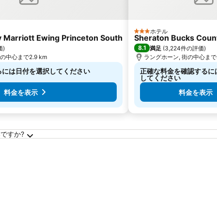
ホテル
3 ホテルのランク
by Marriott Ewing Princeton South
Sheraton Bucks Coun
8.1
価
)
満足
(
3,224件の評価
)
, 街の中心まで2.9 km
ラングホーン, 街の中心まで4.
るには日付を選択してください
正確な料金を確認するに
してください
料金を表示
料金を表示
ですか?