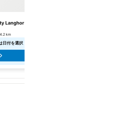
ホテル
3 ホテルのランク
ty Langhorne
Courtyard by Marriott Philadelphia Lang
8.1
満足
(
2,405件の評価
)
2 km
ラングホーン, 街の中心まで4.9 km
は日付を選択
正確な料金を確認するには日付を選択してくださ
料金を表示