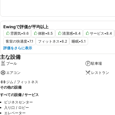
Ewingで評価が平均以上
雰囲気
•
9.6
体験
•
8.5
清潔感
•
8.4
サービス
•
8.4
客室の快適度
•
7.1
フィットネス
•
6.2
睡眠
•
5.1
評価をさらに表示
主な設備
プール
駐車場
エアコン
レストラン
ジム / フィットネス
その他の設備
すべての設備 / サービス
ビジネスセンター
入り口 / ロビー
エレベーター