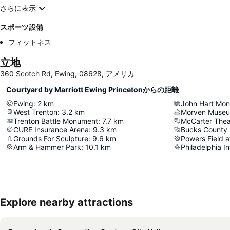
さらに表示
スポーツ設備
フィットネス
立地
360 Scotch Rd, Ewing, 08628, アメリカ
Courtyard by Marriott Ewing Princetonからの距離
Ewing
:
2
km
John Hart Mo
West Trenton
:
3.2
km
Morven Muse
Trenton Battle Monument
:
7.7
km
McCarter Thea
CURE Insurance Arena
:
9.3
km
Bucks County 
Grounds For Sculpture
:
9.6
km
Powers Field a
Arm & Hammer Park
:
10.1
km
Philadelphia In
Explore nearby attractions