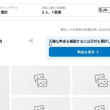
クイン/アウト
滞在人数と部屋数
JA ·
を選択
2 人、1 部屋
弊社への手数料が検索結果に及ぼす
n
お気に入りに追加
正確な料金を確認するには日付を選択
シェア
い
料金を表示