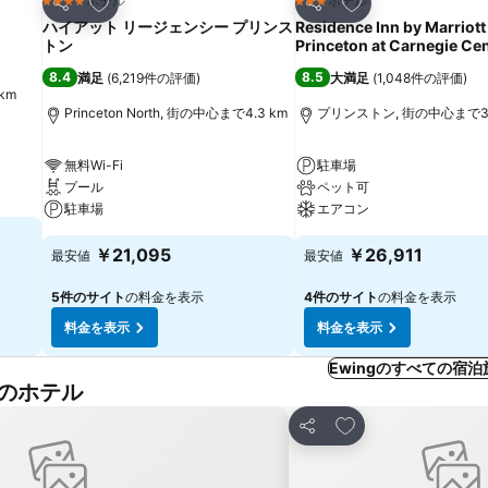
お気に入りに追加
お気に入りに追加
ホテル
ホテル
4 ホテルのランク
3 ホテルのランク
シェア
シェア
ハイアット リージェンシー プリンス
Residence Inn by Marriott
トン
Princeton at Carnegie Ce
8.4
8.5
満足
(
6,219件の評価
)
大満足
(
1,048件の評価
)
km
Princeton North, 街の中心まで4.3 km
プリンストン, 街の中心まで3.
無料Wi-Fi
駐車場
プール
ペット可
駐車場
エアコン
￥21,095
￥26,911
最安値
最安値
5件のサイト
の料金を表示
4件のサイト
の料金を表示
料金を表示
料金を表示
Ewingのすべての宿
他のホテル
加
お気に入りに追加
シェア