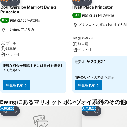
お気に入りに追加
お気に入りに追加
ホテル
ホテル
3 ホテルのランク
3 ホテルのランク
シェア
シェア
Courtyard by Marriott Ewing
Hyatt Place Princeton
Princeton
8.1
満足
(
3,231件の評価
)
8.2
満足
(
2,153件の評価
)
プリンストン, 街の中心まで3.6 
Ewing, アメリカ
無料Wi-Fi
プール
駐車場
駐車場
ペット可
ペット可
￥20,621
最安値
正確な料金を確認するには日付を選択し
てください
4件のサイト
の料金を表示
料金を表示
料金を表示
Ewingにあるマリオット ボンヴォイ系列のその
人気施設
人気施設
お気に入りに追加
お気に入りに追
シェア
シェア