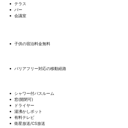
テラス
バー
会議室
子供の宿泊料金無料
バリアフリー対応の移動経路
シャワー付バスルーム
窓(開閉可)
ドライヤー
湯沸かしポット
有料テレビ
衛星放送/CS放送