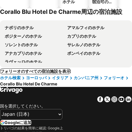
ホテル
宿泊可のホ
テル
Corallo Blu Hotel De Charme周辺の宿泊施設
ナポリのホテル
アマルフィのホテル
ポジターノのホテル
カプリのホテル
ソレントのホテル
サレルノのホテル
アナカプリのホテル
ポンペイのホテル
ラヴェッロのホテル
フォリーオのすべての宿泊施設を表示
ホテル検索
ヨーロッパ
イタリア
カンパニア州
フォリーオ
Corallo Blu Hotel De Charme
Facebook
Twitter
Insta
Yo
国を選択してください。
Googleに追加
トリバゴの結果を簡単に確認: Google上