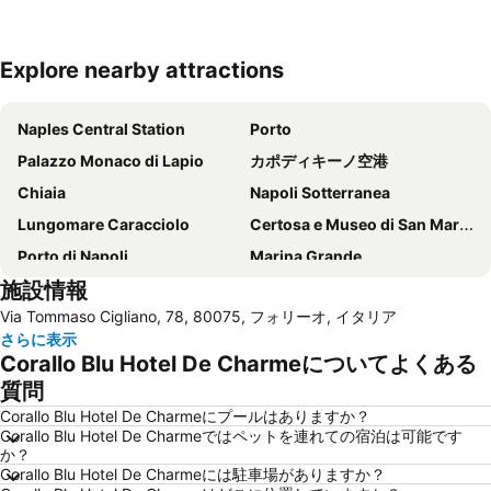
Explore nearby attractions
地図を拡大
Naples Central Station
Porto
Palazzo Monaco di Lapio
カポディキーノ空港
Chiaia
Napoli Sotterranea
Lungomare Caracciolo
Certosa e Museo di San Martino
Porto di Napoli
Marina Grande
施設情報
Scampìa
Museo di Capodimonte
Via Tommaso Cigliano, 78, 80075, フォリーオ, イタリア
Castel dell'Ovo
Vomero
さらに表示
Via Toledo
Piazza Bellini
Corallo Blu Hotel De Charmeについてよくある
Stazione di Sorrento
Porto di Ischia
質問
Via Chiaia
Piazza del Plebiscito
Corallo Blu Hotel De Charmeにプールはありますか？
Corallo Blu Hotel De Charmeではペットを連れての宿泊は可能です
Spaccanapoli
Marina Grande
か？
Corallo Blu Hotel De Charmeには駐車場がありますか？
Funiculare di Mergellina
Palazzo Reale