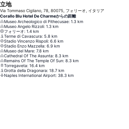
立地
Via Tommaso Cigliano, 78, 80075, フォリーオ, イタリア
Corallo Blu Hotel De Charmeからの距離
Museo Archeologico di Pithecusae
:
1.3
km
Museo Angelo Rizzoli
:
1.3
km
フォリーオ
:
1.4
km
Terme di Cavascura
:
5.8
km
Stadio Vincenzo Rispoli
:
6.6
km
Stadio Enzo Mazzella
:
6.9
km
Museo del Mare
:
7.8
km
Cathedral Of The Assunta
:
8.3
km
Remains Of The Temple Of Sun
:
8.3
km
Torregaveta
:
16.4
km
Grotta della Dragonara
:
18.7
km
Naples International Airport
:
38.3
km