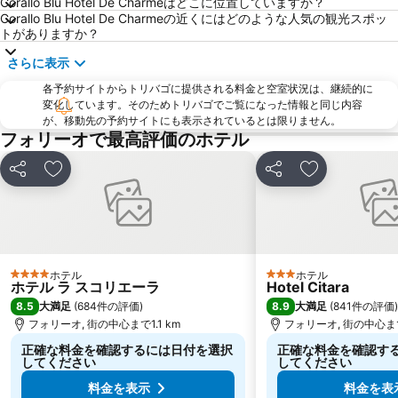
Corallo Blu Hotel De Charmeはどこに位置していますか？
Castel Nuovo
National Archaeological Museum
Corallo Blu Hotel De Charmeの近くにはどのような人気の観光スポッ
トがありますか？
Montecalvario
Basilica di Santa Chiara
さらに表示
Teatro Bellini
Mercatini di Natale San Gregorio Armeno
各予約サイトからトリバゴに提供される料金と空室状況は、継続的に
Da Michele
San Giovanni a Teduccio
変化しています。そのためトリバゴでご覧になった情報と同じ内容
Barra
Piazza Dante
が、移動先の予約サイトにも表示されているとは限りません。
フォリーオで最高評価のホテル
Piazza Tasso
Capuano
シェア
お気に入りに追加
シェア
お気に入りに
ホテル
ホテル
4 ホテルのランク
3 ホテルのランク
ホテル ラ スコリエーラ
Hotel Citara
8.5
8.9
大満足
(
684件の評価
)
大満足
(
841件の評価
)
フォリーオ, 街の中心まで1.1 km
フォリーオ, 街の中心まで1
正確な料金を確認するには日付を選択
正確な料金を確認す
してください
してください
料金を表示
料金を表