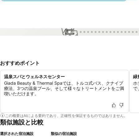
1 / 52
おすすめポイント
温泉スパとウェルネスセンター
緑
Giada Beauty & Thermal Spaでは、トルコ式バス、クナイプ
ホ
療法、3つの温泉プール、そして様々なトリートメントをご満
で
喫いただけます。
この概要はAIによる要約であり、正確性を保証するものではありません。
類似施設と比較
選択された宿泊施設
類似の宿泊施設