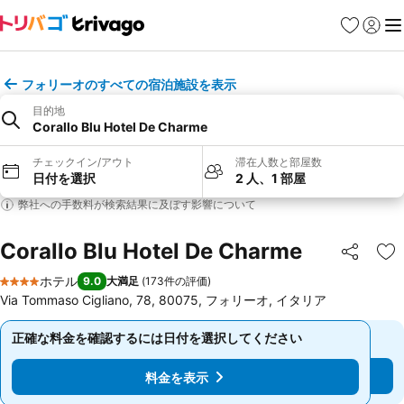
お気に入り
ログイ
メ
フォリーオのすべての宿泊施設を表示
目的地
Corallo Blu Hotel De Charme
チェックイン/アウト
滞在人数と部屋数
日付を選択
2 人、1 部屋
弊社への手数料が検索結果に及ぼす影響について
Corallo Blu Hotel De Charme
シェア
お
ホテル
9.0
大満足
(
173件の評価
)
4 ホテルのランク
Via Tommaso Cigliano, 78, 80075, フォリーオ, イタリア
正確な料金を確認するには日付を選択してください
正確な料金を確認するには日付を選択してください
料金を表示
料金を表示