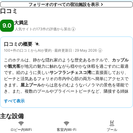
フォリーオのすべての宿泊施設を表示
口コミ
大満足
9.0
人気サイトの173件の評価から算出
口コミの概要
100+件の口コミからAIが要約 · 最終更新日 : 29 May 2026
このホテルは、静かな隠れ家のような歴史あるホテルで、
カップル
や
観光客
が地元の魅力に触れながら穏やかな休暇を過ごすのに最適
です。絵のように美しい
サンフランチェスコ湾
に直接面しており、
ビーチと活気あるフォリオの市内中心部の両方へ簡単にアクセスで
きます。
屋上プール
からは息をのむようなパノラマの景色を堪能で
き、また、複数のプールやプライベートビーチなど、隣接する姉妹
ホテルの充実した施設も利用できます。素晴らしい
スタッフ
は、そ
すべて表示
の温かさとプロフェッショナリズムで常に高い評価を得ており、洗
練された豊富な朝食も魅力です。真にプライベートな隠れ家を求め
主な設備
るなら、美しく装飾され、申し分のない清潔さだと評されることが
多い、新しく改装された客室をご検討ください。
ロビー内WiFi
客室内Wi-Fi
プール