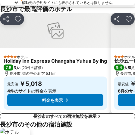
が、移動先の予約サイトにも表示されているとは限りません。
長沙市で最高評価のホテル
シェア
お気に入りに追加
シェア
お
ホテル
ホテル
4 ホテルのランク
3 ホテル
Holiday Inn Express Changsha Yuhua By Ihg
长沙五一广场
7.9
9.4
良い
(
23件の評価
)
大満足
長沙市, 街の中心まで15.1 km
長沙市, 
￥5,018
￥
最安値
最安値
4件のサイト
の料金を表示
6件のサ
料金を表示
長沙市のすべての宿泊施設を表示
長沙市のその他の宿泊施設