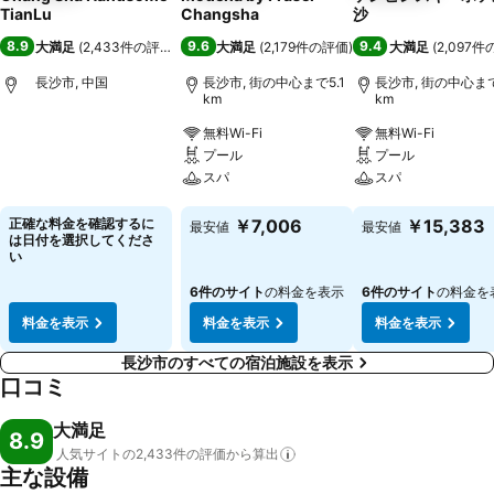
TianLu
Changsha
沙
8.9
9.6
9.4
大満足
(
2,433件の評価
)
大満足
(
2,179件の評価
)
大満足
(
2,097
長沙市, 中国
長沙市, 街の中心まで5.1
長沙市, 街の中心まで
km
km
無料Wi-Fi
無料Wi-Fi
料金を表示
プール
プール
スパ
スパ
料金を表示
料金を表示
正確な料金を確認するに
￥7,006
￥15,383
最安値
最安値
は日付を選択してくださ
い
6件のサイト
の料金を表示
6件のサイト
の料金を
料金を表示
料金を表示
料金を表示
長沙市のすべての宿泊施設を表示
口コミ
大満足
8.9
人気サイトの2,433件の評価から算出
主な設備