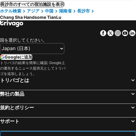
長沙市のすべての宿泊施設を表示
ホテル検索
アジア
中国
湖南省
長沙市
Chang Sha Handsome TianLu
Facebook
Twitter
Insta
Yo
国を選択してください。
Googleに追加
トリバゴの結果を簡単に確認: Google上
の優先するニュース提供元としてトリバ
ゴを追加しましょう。
トリバゴとは
弊社の製品
規約とポリシー
サポート