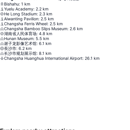
Bishahu
:
1
km
Yuelu Academy
:
2.2
km
He Long Stadium
:
2.3
km
Aiwanting Pavilion
:
2.5
km
Changsha Ferris Wheel
:
2.5
km
Changsha Bamboo Slips Museum
:
2.6
km
湖南省人民体育场
:
4.8
km
Hunan Museum
:
5.5
km
谢子龙影像艺术馆
:
6.1
km
長沙市
:
6.2
km
长沙市规划展示馆
:
8.1
km
Changsha Huanghua International Airport
:
26.1
km