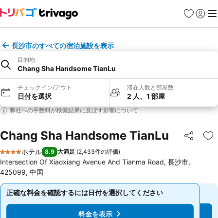
お気に入り
ログイ
メ
長沙市のすべての宿泊施設を表示
目的地
Chang Sha Handsome TianLu
チェックイン/アウト
滞在人数と部屋数
日付を選択
2 人、1 部屋
弊社への手数料が検索結果に及ぼす影響について
Chang Sha Handsome TianLu
シェア
お
ホテル
8.9
大満足
(
2,433件の評価
)
4 ホテルのランク
Intersection Of Xiaoxiang Avenue And Tianma Road, 長沙市,
425099, 中国
正確な料金を確認するには日付を選択してください
正確な料金を確認するには日付を選択してください
料金を表示
料金を表示