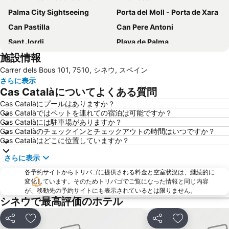
Palma City Sightseeing
Porta del Moll - Porta de Xara
Can Pastilla
Can Pere Antoni
Sant Jordi
Playa de Palma
施設情報
Roma
Port de Palma de Mallorca
Carrer dels Bous 101, 7510, シネウ, スペイン
La Bonanova
S'Amarador
さらに表示
Cas Catalàについてよくある質問
Cas Catalàにプールはありますか？
Cas Catalàではペットを連れての宿泊は可能ですか？
Cas Catalàには駐車場がありますか？
Cas Catalàのチェックインとチェックアウトの時間はいつですか？
Cas Catalàはどこに位置していますか？
さらに表示
各予約サイトからトリバゴに提供される料金と空室状況は、継続的に
変化しています。そのためトリバゴでご覧になった情報と同じ内容
が、移動先の予約サイトにも表示されているとは限りません。
シネウで最高評価のホテル
シェア
お気に入りに追加
シェア
お気に入りに