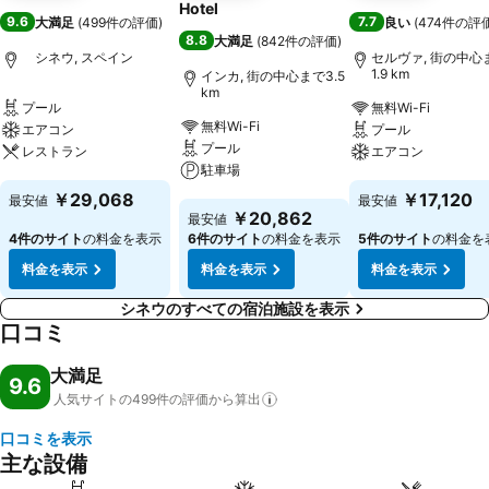
Hotel
9.6
7.7
大満足
(
499件の評価
)
良い
(
474件の評
8.8
大満足
(
842件の評価
)
シネウ, スペイン
セルヴァ, 街の中心
1.9 km
インカ, 街の中心まで3.5
km
プール
無料Wi-Fi
無料Wi-Fi
エアコン
プール
プール
レストラン
エアコン
駐車場
料金を表示
料金を表示
￥29,068
￥17,120
最安値
最安値
料金を表示
￥20,862
最安値
4件のサイト
の料金を表示
6件のサイト
の料金を表示
5件のサイト
の料金を
料金を表示
料金を表示
料金を表示
シネウのすべての宿泊施設を表示
口コミ
大満足
9.6
人気サイトの499件の評価から算出
口コミを表示
主な設備