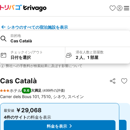
お気に入り
ログイ
メ
シネウのすべての宿泊施設を表示
目的地
Cas Català
チェックイン/アウト
滞在人数と部屋数
日付を選択
2 人、1 部屋
弊社への手数料が検索結果に及ぼす影響について
Cas Català
シェア
お
ホテル
9.6
大満足
(
499件の評価
)
3 ホテルのランク
Carrer dels Bous 101, 7510, シネウ, スペイン
￥29,068
￥29,068
最安値
最安値
4件のサイト
の料金を表示
4件のサイト
の料金を表示
料金を表示
料金を表示