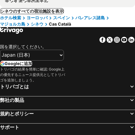
サンタ ポンサのホテル
シネウのすべての宿泊施設を表示
ホテル検索
ヨーロッパ
スペイン
バレアレス諸島
マジョルカ島
シネウ
Cas Català
Facebook
Twitter
Insta
Yo
国を選択してください。
Googleに追加
トリバゴの結果を簡単に確認: Google上
の優先するニュース提供元としてトリバ
ゴを追加しましょう。
トリバゴとは
弊社の製品
規約とポリシー
サポート