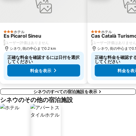
ホテル
ホテル
3 ホテルのランク
3 ホテルのランク
Es Picarol Sineu
Cas Català Turismo
/
/
ユーザー評価はありません
ユーザー評価はありませ
シネウ, 街の中心まで0.2 km
シネウ, 街の中心まで0.1
正確な料金を確認するには日付を選択
正確な料金を確認す
してください
してください
料金を表示
料金を表
シネウのすべての宿泊施設を表示
シネウのその他の宿泊施設