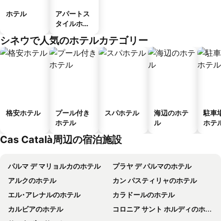
ホテル
アパートス
タイルホテ
ル
シネウで人気のホテルカテゴリー
格安ホテル
プール付き
スパホテル
海辺のホテ
駐車
ホテル
ル
ホテ
Cas Català周辺の宿泊施設
パルマ デ マリョルカのホテル
プラヤ デ パルマのホテル
アルクのホテル
カン パスティリャのホテル
エル･アレナルのホテル
カラドールのホテル
カルビアのホテル
コロニア サント ホルディのホテル