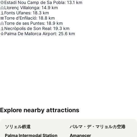
Estadi Nou Camp de Sa Pobla
:
13.1
km
Llorenç Villalonga
:
14.9
km
Fonts Ufanes
:
18.3
km
Torre d'Enfilació
:
18.8
km
Torre de ses Puntes
:
18.9
km
Necròpolis de Son Real
:
19.3
km
Palma De Mallorca Airport
:
25.6
km
Explore nearby attractions
地図を拡大
ソリェル鉄道
パルマ・デ・マリョルカ空港
Palma Intermodal Station
Amanecer