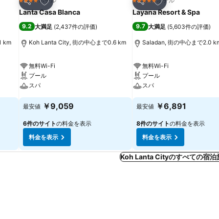
お気に入りに追加
お気に入りに追加
ホテル
ホテル
4 ホテルのランク
5 ホテルのランク
シェア
シェア
Lanta Casa Blanca
Layana Resort & Spa
9.2
9.7
大満足
(
2,437件の評価
)
大満足
(
5,603件の評価
)
1 km
Koh Lanta City, 街の中心まで0.6 km
Saladan, 街の中心まで2.0 k
無料Wi-Fi
無料Wi-Fi
プール
プール
スパ
スパ
￥9,059
￥6,891
最安値
最安値
6件のサイト
の料金を表示
8件のサイト
の料金を表示
料金を表示
料金を表示
Koh Lanta Cityのすべての