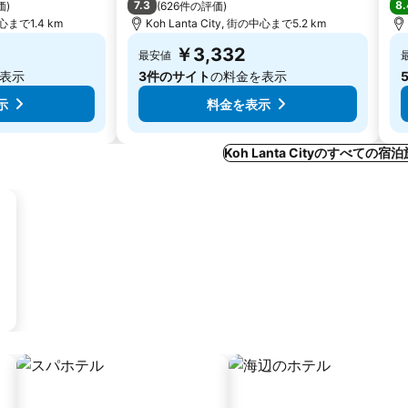
7.3
8.
価
)
(
626件の評価
)
中心まで1.4 km
Koh Lanta City, 街の中心まで5.2 km
￥3,332
最安値
表示
3件のサイト
の料金を表示
示
料金を表示
Koh Lanta Cityのすべての