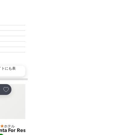
イトにも表
人気施設
お気に入りに追加
お気に入りに追加
ェア
シェア
ホテル
ホテル
 ホテルのランク
2 ホテルのランク
nta For Rest Boutique Hotel
ランタ ジャスト カム ホ