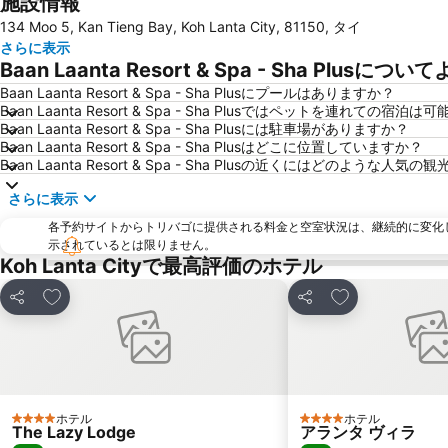
施設情報
134 Moo 5, Kan Tieng Bay, Koh Lanta City, 81150, タイ
さらに表示
Baan Laanta Resort & Spa - Sha Plusに
Baan Laanta Resort & Spa - Sha Plusにプールはありますか？
Baan Laanta Resort & Spa - Sha Plusではペットを連れての宿泊
Baan Laanta Resort & Spa - Sha Plusには駐車場がありますか？
Baan Laanta Resort & Spa - Sha Plusはどこに位置していますか？
Baan Laanta Resort & Spa - Sha Plusの近くにはどのような
さらに表示
各予約サイトからトリバゴに提供される料金と空室状況は、継続的に変化
示されているとは限りません。
Koh Lanta Cityで最高評価のホテル
お気に入りに追加
お気に入りに追
シェア
シェア
ホテル
ホテル
4 ホテルのランク
4 ホテルのランク
The Lazy Lodge
アランタ ヴィラ