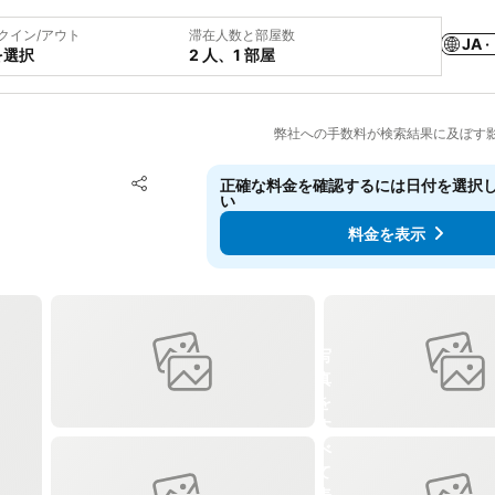
クイン/アウト
滞在人数と部屋数
JA ·
を選択
2 人、1 部屋
弊社への手数料が検索結果に及ぼす
お気に入りに追加
正確な料金を確認するには日付を選択
シェア
い
料金を表示