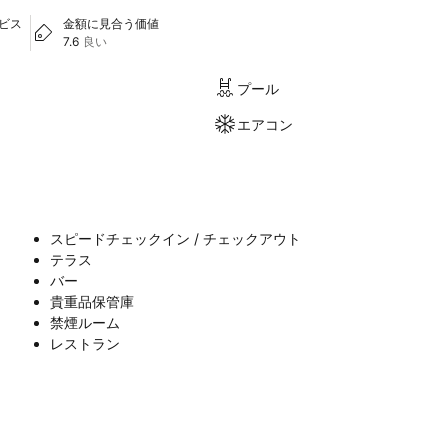
ービス
金額に見合う価値
7.6
良い
プール
エアコン
スピードチェックイン / チェックアウト
テラス
バー
貴重品保管庫
禁煙ルーム
レストラン