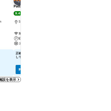
お気に入りに追加
お気に入りに追
ホテル
ホテル
3 ホテルのランク
3 ホテルのランク
シェア
シェア
Pattana House
Chomview Lanta Water
Resort
9.4
大満足
(
15件の評価
)
7.9
良い
(
453件の評価
)
m
Saladan, 街の中心まで5.7 km
Koh Lanta City, 街の中心
無料Wi-Fi
無料Wi-Fi
駐車場
プール
エアコン
スパ
正確な料金を確認するには日付を選択
してください
￥2,037
最安値
4件のサイト
の料金を表示
料金を表示
料金を表示
宿泊施設を表示