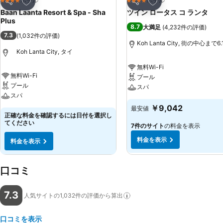
お気に入りに追加
お気に入りに追加
ホテル
ホテル
4 ホテルのランク
4 ホテルのランク
シェア
シェア
Baan Laanta Resort & Spa - Sha
ツイン ロータス コ ランタ
Plus
8.7
大満足
(
4,232件の評価
)
7.3
(
1,032件の評価
)
Koh Lanta City, 街の中心まで6.
Koh Lanta City, タイ
無料Wi-Fi
無料Wi-Fi
プール
プール
スパ
スパ
￥9,042
最安値
正確な料金を確認するには日付を選択し
てください
7件のサイト
の料金を表示
料金を表示
料金を表示
口コミ
7.3
人気サイトの1,032件の評価から算出
口コミを表示