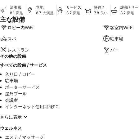
清潔感
立地
サービス
快適さ
設備 / サ
8.1
満足
8.7
大満足
8.2
満足
7.8
良い
8.2
満足
主な設備
ロビー内WiFi
客室内Wi-Fi
スパ
駐車場
レストラン
バー
その他の設備
すべての設備 / サービス
入り口 / ロビー
駐車場
ポーターサービス
屋外プール
会議室
インターネット使用可能PC
さらに表示
ウェルネス
エステ / マッサージ