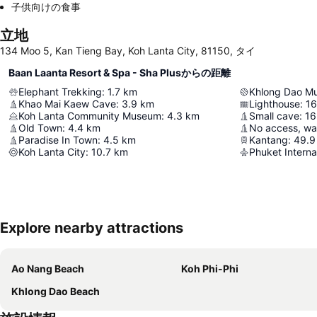
子供向けの食事
立地
134 Moo 5, Kan Tieng Bay, Koh Lanta City, 81150, タイ
Baan Laanta Resort & Spa - Sha Plusからの距離
Elephant Trekking
:
1.7
km
Khlong Dao Mu
Khao Mai Kaew Cave
:
3.9
km
Lighthouse
:
16
Koh Lanta Community Museum
:
4.3
km
Small cave
:
16
Old Town
:
4.4
km
No access, wal
Paradise In Town
:
4.5
km
Kantang
:
49.9
Koh Lanta City
:
10.7
km
Phuket Internat
Explore nearby attractions
Ao Nang Beach
Koh Phi-Phi
Khlong Dao Beach