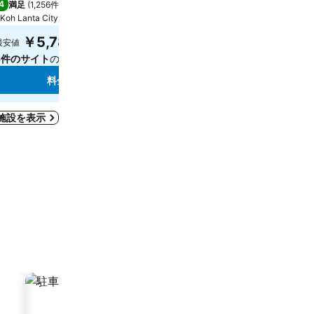
4
8.6
満足
(
1,256件の評価
)
大満足
(
1,191件の評価
)
Koh Lanta City, 街の中心まで5.6 km
Koh Lanta City, 街の中心まで
￥5,781
￥2,378
最安値
最安値
5件のサイト
の料金を表示
2件のサイト
の料金を表示
料金を表示
料金を表示
宿泊施設を表示