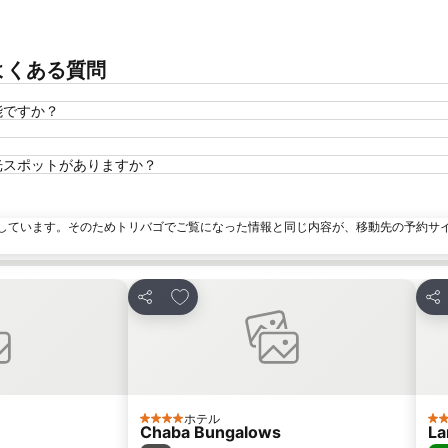
ついてよくある質問
は可能ですか？
人気の観光スポットがありますか？
しています。そのためトリバゴでご覧になった情報と同じ内容が、移動先の予約サ
加
お気に入りに追加
シェア
シ
ホテル
4 ホテルのランク
3
Chaba Bungalows
La