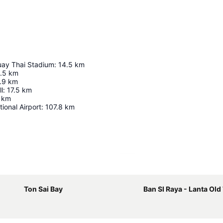
ay Thai Stadium
:
14.5
km
.5
km
.9
km
l
:
17.5
km
km
ional Airport
:
107.8
km
地図を拡大
Ton Sai Bay
Ban SI Raya - Lanta Ol