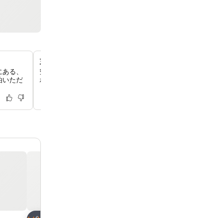
充実したスパとウェルネス
にある、
究極のリラクゼーションのために、施設内のスパで様々な
泊いただ
ボディトリートメント、フェイシャルをお楽しみいただけ