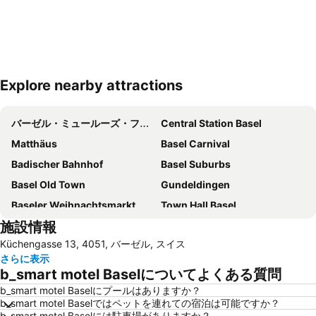
Explore nearby attractions
地図を拡大
バーゼル・ミュールーズ・フライブルグ国際空港
Central Station Basel
Matthäus
Basel Carnival
Badischer Bahnhof
Basel Suburbs
Basel Old Town
Gundeldingen
Baseler Weihnachtsmarkt
Town Hall Basel
施設情報
Baselworld
Holidays Fair
Küchengasse 13, 4051, バーゼル, スイス
Walking Tour through Spalenberg and Cathedral Hill
St Alban
さらに表示
Congress Center Basel
Klybeck
b_smart motel Baselについてよくある質問
Grand Casino Basel
Old town of Aarau
b_smart motel Baselにプールはありますか？
b_smart motel Baselではペットを連れての宿泊は可能ですか？
Schauinsland
b_smart motel Baselには駐車場がありますか？