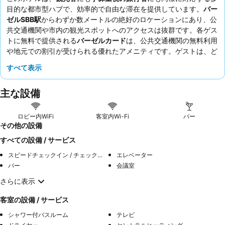
目的な都市型ハブで、効率的で自由な滞在を提供しています。
バー
ゼルSBB駅
からわずか数メートルの絶好のロケーションにあり、公
共交通機関や市内の観光スポットへのアクセスは抜群です。各ゲス
トに無料で提供される
バーゼルカード
は、公共交通機関の無料利用
や地元での割引が受けられる優れたアメニティです。ゲストは、ど
んな質問にもすぐに対応してくれる、迅速なリモートチームを常に
すべて表示
高く評価しています。より静かな滞在を希望する場合は、メインス
トリートに面していない部屋をリクエストすることを検討してくだ
主な設備
さい。
ロビー内WiFi
客室内Wi-Fi
バー
その他の設備
すべての設備 / サービス
スピードチェックイン / チェックアウト
エレベーター
バー
会議室
さらに表示
客室の設備 / サービス
シャワー付バスルーム
テレビ