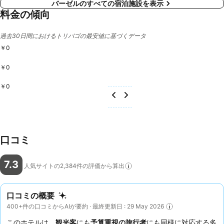
バーゼルのすべての宿泊施設を表示
料金の傾向
過去30日間におけるトリバゴの最安値に基づくデータ
￥0
￥0
￥0
口コミ
7.3
人気サイトの2,384件の評価から算出
口コミの概要
400+件の口コミからAIが要約 · 最終更新日 : 29 May 2026
このホテルは、
観光客
にも
予算重視の旅行者
にも同様に対応する多