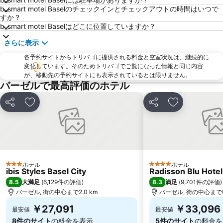
b_smart motel Baselのチェックインとチェックアウトの時間はいつで
すか？
b_smart motel Baselはどこに位置していますか？
さらに表示
各予約サイトからトリバゴに提供される料金と空室状況は、継続的に
変化しています。そのためトリバゴでご覧になった情報と同じ内容
が、移動先の予約サイトにも表示されているとは限りません。
バーゼルで最高評価のホテル
シェア
お気に入りに追加
シェア
お気に入りに
ホテル
ホテル
3 ホテルのランク
4 ホテルのランク
ibis Styles Basel City
Radisson Blu Hotel
8.5
8.3
大満足
(
6,129件の評価
)
満足
(
9,701件の評価
)
バーゼル, 街の中心まで2.0 km
バーゼル, 街の中心まで0.
￥27,091
￥33,096
最安値
最安値
8件のサイト
の料金を表示
5件のサイト
の料金を