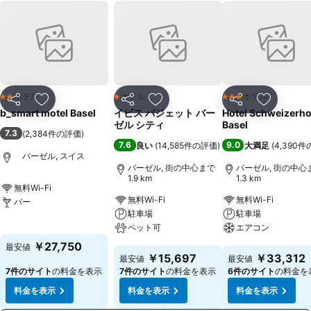
ホテル
ホテル
ホテル
2 ホテルのランク
1 ホテルのランク
3 ホテルのランク
シェア
お気に入りに追加
シェア
お気に入りに追加
シェア
お気に入
b_smart motel Basel
イビス バジェット バー
Hotel Schweizerho
ゼル シティ
Basel
7.3
(
2,384件の評価
)
7.6
9.0
良い
(
14,585件の評価
)
大満足
(
4,390
バーゼル, スイス
バーゼル, 街の中心まで
バーゼル, 街の中心
1.9 km
1.3 km
無料Wi-Fi
無料Wi-Fi
無料Wi-Fi
バー
駐車場
駐車場
料金を表示
ペット可
エアコン
￥27,750
最安値
料金を表示
料金を表示
￥15,697
￥33,312
最安値
最安値
7件のサイト
の料金を表示
7件のサイト
の料金を表示
6件のサイト
の料金を
料金を表示
料金を表示
料金を表示