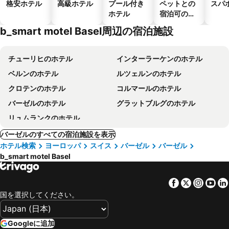
格安ホテル
高級ホテル
プール付き
ペットとの
スパ
ホテル
宿泊可のホ
テル
b_smart motel Basel周辺の宿泊施設
チューリヒのホテル
インターラーケンのホテル
ベルンのホテル
ルツェルンのホテル
クロテンのホテル
コルマールのホテル
バーゼルのホテル
グラットブルグのホテル
リュムランクのホテル
バーゼルのすべての宿泊施設を表示
ホテル検索
ヨーロッパ
スイス
バーゼル
バーゼル
b_smart motel Basel
Facebook
Twitter
Insta
Yo
国を選択してください。
Googleに追加