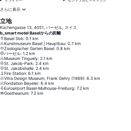
ドライヤー
セントラルヒーティング
さらに表示
立地
Küchengasse 13, 4051, バーゼル, スイス
b_smart motel Baselからの距離
Basel Sbb
:
0.1
km
Kunstmuseum Basel | Hauptbau
:
0.7
km
Zoologischer Garten Basel
:
0.8
km
バーゼル
:
1.2
km
Museum Tinguely
:
2.1
km
St. Jakob-Park
:
2.4
km
St. Jakobshalle
:
2.4
km
Fire Station
:
6.1
km
Vitra Design Museum, Frank Gehry (1989)
:
6.3
km
Fondation Beyeler
:
6.4
km
Euroairport Basel-Mulhouse-Freiburg
:
7.2
km
Goetheanum
:
7.3
km