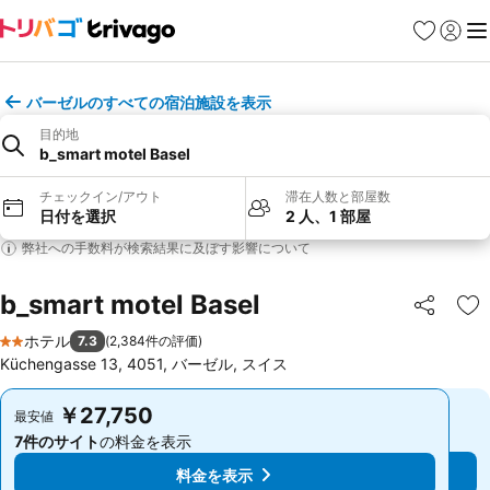
お気に入り
ログイ
メ
バーゼルのすべての宿泊施設を表示
目的地
b_smart motel Basel
チェックイン/アウト
滞在人数と部屋数
日付を選択
2 人、1 部屋
弊社への手数料が検索結果に及ぼす影響について
b_smart motel Basel
シェア
お
ホテル
7.3
(
2,384件の評価
)
2 ホテルのランク
Küchengasse 13, 4051, バーゼル, スイス
￥27,750
￥27,750
最安値
最安値
7件のサイト
の料金を表示
7件のサイト
の料金を表示
料金を表示
料金を表示