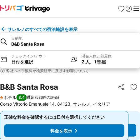
お気に入り
ログイ
メ
サレルノのすべての宿泊施設を表示
目的地
B&B Santa Rosa
チェックイン/アウト
滞在人数と部屋数
日付を選択
2 人、1 部屋
弊社への手数料が検索結果に及ぼす影響について
B&B Santa Rosa
シェア
お
ホテル
8.4
満足
(
586件の評価
)
1 ホテルのランク
Corso Vittorio Emanuele 14, 84123, サレルノ, イタリア
正確な料金を確認するには日付を選択してください
正確な料金を確認するには日付を選択してください
料金を表示
料金を表示