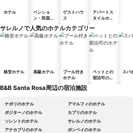
ホテル
ペンショ
ゲストハウ
アパートス
ン・民宿・
ス
タイルホテ
ゲストハウ
ル
サレルノで人気のホテルカテゴリー
ス
格安ホテル
高級ホテル
プール付き
ペットとの
スパ
ホテル
宿泊可のホ
テル
B&B Santa Rosa周辺の宿泊施設
ナポリのホテル
アマルフィのホテル
ポジターノのホテル
カプリのホテル
ソレントのホテル
サレルノのホテル
アナカプリのホテル
ポンペイのホテル