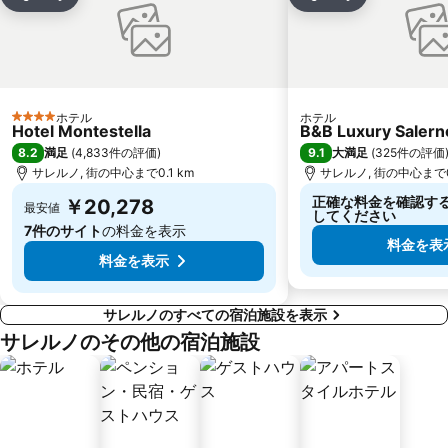
シェア
お気に入りに追加
シェア
お気に入りに
Barra
San Giovanni a Teduccio
Da Michele
Mercatini di Natale San Gregorio Armeno
Piazza Dante
Basilica di Santa Chiara
Montecalvario
Teatro Bellini
ホテル
ホテル
4 ホテルのランク
Hotel Montestella
B&B Luxury Salern
8.2
9.1
満足
(
4,833件の評価
)
大満足
(
325件の評価
サレルノ, 街の中心まで0.1 km
サレルノ, 街の中心まで0
正確な料金を確認す
￥20,278
最安値
してください
7件のサイト
の料金を表示
料金を表
料金を表示
サレルノのすべての宿泊施設を表示
サレルノのその他の宿泊施設