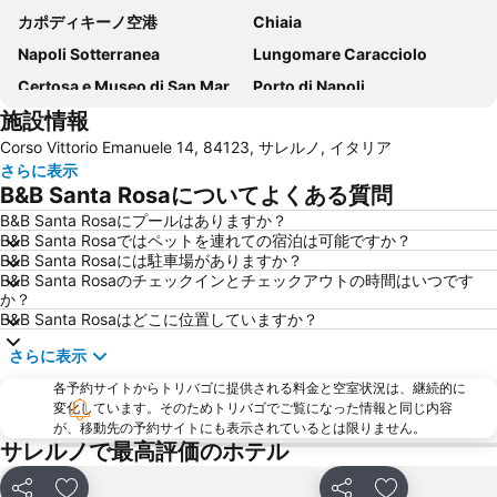
カポディキーノ空港
Chiaia
Napoli Sotterranea
Lungomare Caracciolo
Certosa e Museo di San Martino
Porto di Napoli
施設情報
Marina Grande
Lungomare Trieste
Corso Vittorio Emanuele 14, 84123, サレルノ, イタリア
Museo di Capodimonte
Castel dell'Ovo
さらに表示
Porto di Salerno
Liparlati
B&B Santa Rosaについてよくある質問
Villa Rufolo
Costiera Amalfitana
B&B Santa Rosaにプールはありますか？
B&B Santa Rosaではペットを連れての宿泊は可能ですか？
Stazione di Sorrento
Piazza Bellini
B&B Santa Rosaには駐車場がありますか？
Via Toledo
Vomero
B&B Santa Rosaのチェックインとチェックアウトの時間はいつです
か？
Marina Grande
Spaccanapoli
B&B Santa Rosaはどこに位置していますか？
Piazza del Plebiscito
Via Chiaia
さらに表示
Porto di Amalfi
Castel Nuovo
各予約サイトからトリバゴに提供される料金と空室状況は、継続的に
Palazzo Reale
National Archaeological Museum
変化しています。そのためトリバゴでご覧になった情報と同じ内容
が、移動先の予約サイトにも表示されているとは限りません。
Funiculare di Mergellina
Villa Comunale
サレルノで最高評価のホテル
Li galli
Piazza Tasso