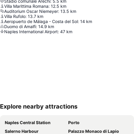
Stadio comunale Arechi
:
5.5
km
Villa Marittima Romana
:
12.5
km
Auditorium Oscar Niemeyer
:
13.5
km
Villa Rufolo
:
13.7
km
Aeropuerto de Málaga - Costa del Sol
:
14
km
Duomo di Amalfi
:
14.9
km
Naples International Airport
:
47
km
Explore nearby attractions
地図を拡大
Naples Central Station
Porto
Salerno Harbour
Palazzo Monaco di Lapio