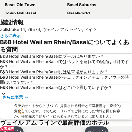
Basel Old Town
Basel Suburbs
Town Hall Basel
Baselworld
施設情報
Baseler Weihnachtsmarkt
Gundeldingen
Zollstraße 14, 79576, ヴェイル アム ライン, ドイツ
Klybeck
Congress Center Basel
さらに表示
Grand Casino Basel
Walking Tour through Spalenberg and Cathedral Hill
B&B Hotel Weil am Rhein/Baselについてよくあ
Holidays Fair
St Alban
る質問
Old town of Aarau
Schauinsland
B&B Hotel Weil am Rhein/Baselにプールはありますか？
B&B Hotel Weil am Rhein/Baselではペットを連れての宿泊は可能です
か？
B&B Hotel Weil am Rhein/Baselには駐車場がありますか？
B&B Hotel Weil am Rhein/Baselのチェックインとチェックアウトの時
間はいつですか？
B&B Hotel Weil am Rhein/Baselはどこに位置していますか？
さらに表示
各予約サイトからトリバゴに提供される料金と空室状況は、継続的に
変化しています。そのためトリバゴでご覧になった情報と同じ内容
が、移動先の予約サイトにも表示されているとは限りません。
ヴェイル アム ラインで最高評価のホテル
人気施設