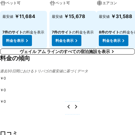
ペット可
ペット可
エアコン
料金を表示
料金を表示
料金を表示
￥11,684
￥15,678
￥31,588
最安値
最安値
最安値
7件のサイト
の料金を表示
7件のサイト
の料金を表示
8件のサイト
の料金を
料金を表示
料金を表示
料金を表示
ヴェイル アム ラインのすべての宿泊施設を表示
料金の傾向
過去30日間におけるトリバゴの最安値に基づくデータ
￥0
￥0
￥0
口コミ