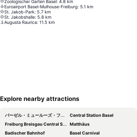
Zoologischer Garten Basel
:
4.8
km
Euroairport Basel-Mulhouse-Freiburg
:
5.1
km
St. Jakob-Park
:
5.7
km
St. Jakobshalle
:
5.8
km
Augusta Raurica
:
11.5
km
Explore nearby attractions
地図を拡大
バーゼル・ミュールーズ・フライブルグ国際空港
Central Station Basel
Freiburg Breisgau Central Station
Matthäus
Badischer Bahnhof
Basel Carnival