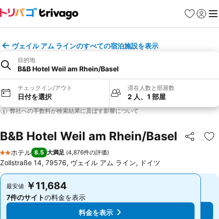
お気に入り
ログイ
メ
ヴェイル アム ラインのすべての宿泊施設を表示
目的地
B&B Hotel Weil am Rhein/Basel
チェックイン/アウト
滞在人数と部屋数
日付を選択
2 人、1 部屋
弊社への手数料が検索結果に及ぼす影響について
B&B Hotel Weil am Rhein/Basel
シェア
お
ホテル
8.5
大満足
(
4,876件の評価
)
2 ホテルのランク
Zollstraße 14, 79576, ヴェイル アム ライン, ドイツ
￥11,684
￥11,684
最安値
最安値
7件のサイト
の料金を表示
7件のサイト
の料金を表示
料金を表示
料金を表示