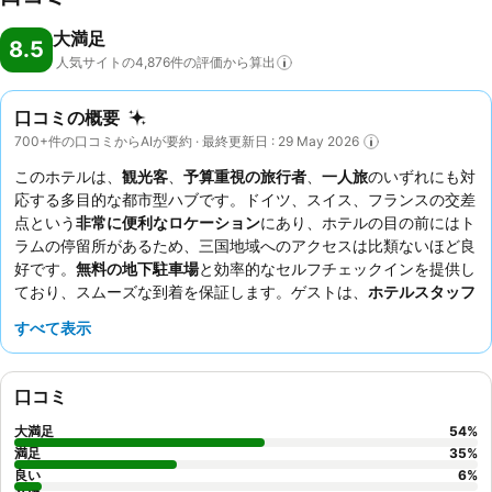
大満足
8.5
人気サイトの4,876件の評価から算出
口コミの概要
700+件の口コミからAIが要約 · 最終更新日 : 29 May 2026
このホテルは、
観光客
、
予算重視の旅行者
、
一人旅
のいずれにも対
応する多目的な都市型ハブです。ドイツ、スイス、フランスの交差
点という
非常に便利なロケーション
にあり、ホテルの目の前にはト
ラムの停留所があるため、三国地域へのアクセスは比類ないほど良
好です。
無料の地下駐車場
と効率的なセルフチェックインを提供し
ており、スムーズな到着を保証します。ゲストは、
ホテルスタッフ
の並外れた親しみやすさと、ビーガンオプションを含む豊富な種類
すべて表示
と品質を誇る
朝食ビュッフェ
を一貫して高く評価しています。より
静かな滞在を希望する場合は、庭に面した部屋をリクエストできま
す。
口コミ
大満足
54
%
満足
35
%
良い
6
%