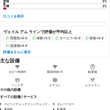
普通
2
%
不満
3
%
口コミを表示
ヴェイル アム ラインで評価が平均以上
雰囲気
•
9.6
体験
•
9.0
サービス
•
8.9
朝食
•
8.9
清潔感
•
8.8
評価をさらに表示
主な設備
ロビー内WiFi
客室内Wi-Fi
駐車場
ペット可
エアコン
レストラン
その他の設備
すべての設備 / サービス
スピードチェックイン / チェックアウト
エレベーター
美容院
駐車場