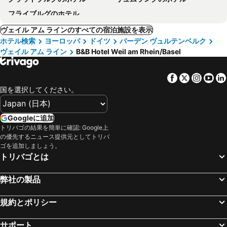
フライブルグのホテル
ヴェイル アム ラインのすべての宿泊施設を表示
ホテル検索
ヨーロッパ
ドイツ
バーデン ヴュルテンベルク
ヴェイル アム ライン
B&B Hotel Weil am Rhein/Basel
Facebook
Twitter
Insta
Yo
国を選択してください。
Googleに追加
トリバゴの結果を簡単に確認: Google上
の優先するニュース提供元としてトリバ
ゴを追加しましょう。
トリバゴとは
弊社の製品
規約とポリシー
サポート