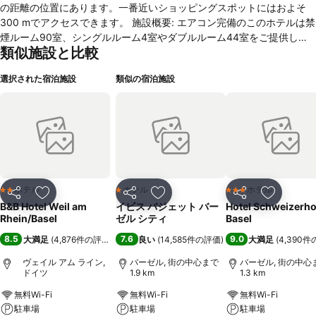
の距離の位置にあります。一番近いショッピングスポットにはおよそ
300 mでアクセスできます。 施設概要: エアコン完備のこのホテルは禁
煙ルーム90室、シングルルーム4室やダブルルーム44室をご提供して
類似施設と比較
います。また、エレベーターをご利用いただけます。レセプションでは
フレンドリーなスタッフがどのようなご質問にも対応いたします。無線
選択された宿泊施設
類似の宿泊施設
LANは共有スペースにてご利用いただけます。この施設は、お身体の
不自由なお客さまにご利用いただける各種設備をご用意しています。車
いす対応の設備があります。お車でお越しのお客さまは、有料専用駐車
場をご利用いただけます。 客室: お部屋はカーペット敷きで、ダブルベ
ッドまたはクイーンサイズベッドが備え付けられています。すべてのお
部屋にはライティング・デスク、TVやWiFi（無料）がアメニティとし
て備わっています。バスルームにはシャワーが備えつけられており、ヘ
アドライヤーがあります。車いす対応ルーム1室のご予約が可能です。
ホテル
ホテル
ホテル
2 ホテルのランク
1 ホテルのランク
3 ホテルのランク
シェア
お気に入りに追加
シェア
お気に入りに追加
シェア
お気に入
お子様連れのお客様にはファミリー用ルーム5室をご用意しています。
B&B Hotel Weil am
イビス バジェット バー
Hotel Schweizerho
お食事: 朝食ルームをご利用いただけます。毎朝、栄養たっぷりのご朝
Rhein/Basel
ゼル シティ
Basel
食をお出ししています。このほかにも、この宿泊施設は軽食をご用意し
8.5
7.6
9.0
大満足
(
4,876件の評価
)
良い
(
14,585件の評価
)
大満足
(
4,390
ています。アルコール飲料をお選びいただけます。 クレジットカード:
次のクレジットカードをこのホテルでご使用いただけます：アメリカ
ヴェイル アム ライン,
バーゼル, 街の中心まで
バーゼル, 街の中心
ドイツ
1.9 km
1.3 km
ン・エキスプレス、VisaおよびMasterCard。
無料Wi-Fi
無料Wi-Fi
無料Wi-Fi
駐車場
駐車場
駐車場