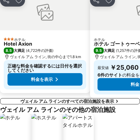
シェア
お気に入りに追加
シェア
お気に入りに
ホテル
ホテル
3 ホテルのランク
Hotel Axion
ホテル ゴートゥーベ
8.5
9.5
大満足
(
4,722件の評価
)
大満足
(
1,257件の評
ヴェイル アム ライン, 街の中心まで1.8 km
ヴェイル アム ライン, 街
正確な料金を確認するには日付を選択
￥25,060
最安値
してください
6件のサイト
の料金を
料金を表示
料金
ヴェイル アム ラインのすべての宿泊施設を表示
ヴェイル アム ラインのその他の宿泊施設