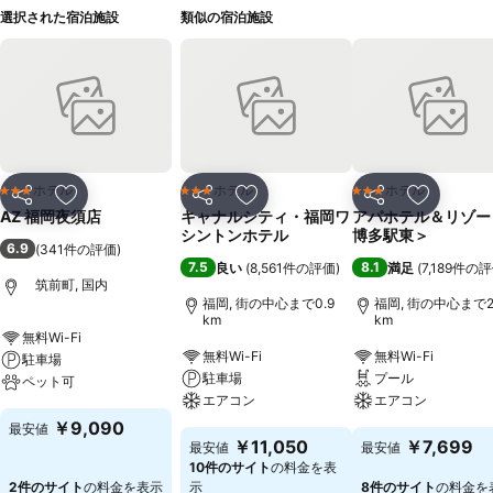
選択された宿泊施設
類似の宿泊施設
ホテル
ホテル
ホテル
3 ホテルのランク
3 ホテルのランク
3 ホテルのランク
シェア
お気に入りに追加
シェア
お気に入りに追加
シェア
お気に入
AZ 福岡夜須店
キャナルシティ・福岡ワ
アパホテル＆リゾー
シントンホテル
博多駅東＞
6.9
(
341件の評価
)
7.5
8.1
良い
(
8,561件の評価
)
満足
(
7,189件の
筑前町, 国内
福岡, 街の中心まで0.9
福岡, 街の中心まで2.
km
km
無料Wi-Fi
無料Wi-Fi
無料Wi-Fi
駐車場
駐車場
プール
ペット可
エアコン
エアコン
￥9,090
最安値
￥11,050
￥7,699
最安値
最安値
10件のサイト
の料金を表
2件のサイト
の料金を表示
示
8件のサイト
の料金を