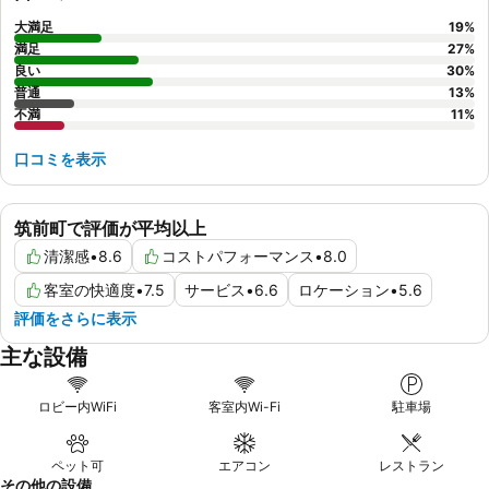
大満足
19
%
満足
27
%
良い
30
%
普通
13
%
不満
11
%
口コミを表示
筑前町で評価が平均以上
清潔感
•
8.6
コストパフォーマンス
•
8.0
客室の快適度
•
7.5
サービス
•
6.6
ロケーション
•
5.6
評価をさらに表示
主な設備
ロビー内WiFi
客室内Wi-Fi
駐車場
ペット可
エアコン
レストラン
その他の設備