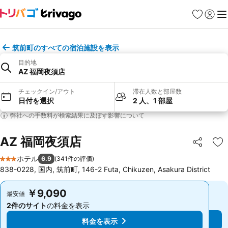
お気に入り
ログイ
メ
筑前町のすべての宿泊施設を表示
目的地
AZ 福岡夜須店
チェックイン/アウト
滞在人数と部屋数
日付を選択
2 人、1 部屋
弊社への手数料が検索結果に及ぼす影響について
AZ 福岡夜須店
シェア
お
ホテル
6.9
(
341件の評価
)
3 ホテルのランク
838-0228, 国内, 筑前町, 146-2 Futa, Chikuzen, Asakura District
￥9,090
￥9,090
最安値
最安値
2件のサイト
の料金を表示
2件のサイト
の料金を表示
料金を表示
料金を表示