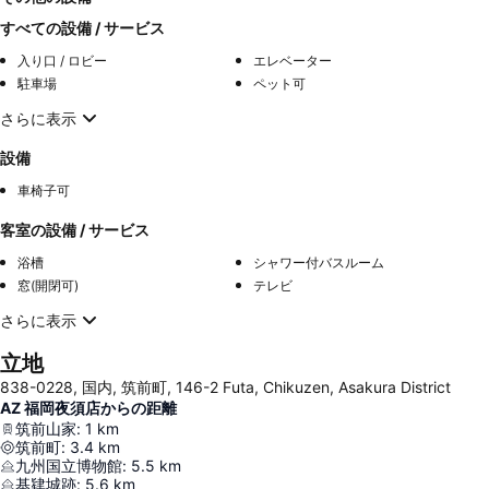
すべての設備 / サービス
入り口 / ロビー
エレベーター
駐車場
ペット可
さらに表示
設備
車椅子可
客室の設備 / サービス
浴槽
シャワー付バスルーム
窓(開閉可)
テレビ
さらに表示
立地
838-0228, 国内, 筑前町, 146-2 Futa, Chikuzen, Asakura District
AZ 福岡夜須店からの距離
筑前山家
:
1
km
筑前町
:
3.4
km
九州国立博物館
:
5.5
km
基肄城跡
:
5.6
km