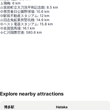
飛梅
:
6
km
筑前町立大刀洗平和記念館
:
8.5
km
県営春日公園野球場
:
10.6
km
駅前不動産スタジアム
:
12
km
旧志免鉱業所竪坑櫓
:
14.9
km
ベスト電器スタジアム
:
15.8
km
佐賀競馬場
:
16.1
km
仁川国際空港
:
580.6
km
Explore nearby attractions
地図を拡大
博多駅
Hataka