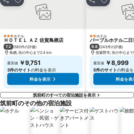
水天宮
佐賀空港
シェア
お気に入りに追加
シェア
お気に入りに
九州国立博物館
千代県庁口駅
箱崎宮前駅
桜井二見ヶ浦
西鉄ホール
宗像大社
愛宕神社
エルガーラホール
ホテル
ホテル
3 ホテルのランク
2 ホテルのランク
ＨＯＴＥＬ ＡＺ 佐賀鳥栖店
パープルホテル二日
大濠公園
7.2
6.8
(
583件の評価
)
(
243件の評価
)
鳥栖, 街の中心まで2.4 km
筑紫野市, 街の中心まで0.
￥9,751
￥8,999
最安値
最安値
3件のサイト
の料金を表示
5件のサイト
の料金を
料金を表示
料金を表
筑前町のすべての宿泊施設を表示
筑前町のその他の宿泊施設