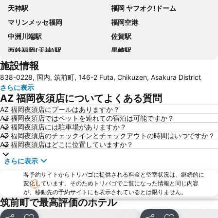
天神駅
福岡 ヤフオク!ドーム
マリンメッセ福岡
福岡空港
中洲川端駅
佐賀駅
西鉄福岡(天神)駅
黒崎駅
施設情報
キャナルシティ博多
福岡 ヤフオク ドーム
838-0228, 国内, 筑前町, 146-2 Futa, Chikuzen, Asakura District
久留米駅
マリンワールド海の中道
さらに表示
西鉄久留米駅
福岡国際会議場
AZ 福岡夜須店についてよくある質問
福岡国際センター
唐人町駅
AZ 福岡夜須店にプールはありますか？
AZ 福岡夜須店ではペットを連れての宿泊は可能ですか？
西新駅
薬院駅
AZ 福岡夜須店には駐車場がありますか？
大宰府天満宮
姪浜駅
AZ 福岡夜須店のチェックインとチェックアウトの時間はいつですか？
AZ 福岡夜須店はどこに位置していますか？
大濠公園駅
南福岡駅
さらに表示
祇園駅
アクロス福岡
各予約サイトからトリバゴに提供される料金と空室状況は、継続的に
東比恵駅
行橋駅
変化しています。そのためトリバゴでご覧になった情報と同じ内容
箱崎駅
雑餉隈駅
が、移動先の予約サイトにも表示されているとは限りません。
筑前町で最高評価のホテル
西鉄平尾駅
白糸の滝