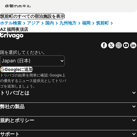
佐賀のホテル
筑前町のすべての宿泊施設を表示
ホテル検索
アジア
国内
九州地方
福岡
筑前町
AZ 福岡夜須店
Facebook
Twitter
Insta
Yo
国を選択してください。
Googleに追加
トリバゴの結果を簡単に確認: Google上
の優先するニュース提供元としてトリバ
ゴを追加しましょう。
トリバゴとは
弊社の製品
規約とポリシー
サポート