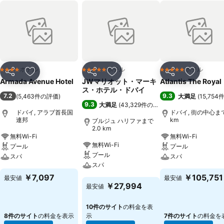
ホテル
ホテル
ホテル
4 ホテルのランク
5 ホテルのランク
5 ホテルのランク
シェア
お気に入りに追加
シェア
お気に入りに追加
シェア
お気に入
Armada Avenue Hotel
JWマリオット・マーキ
Atlantis The Royal
ス・ホテル・ドバイ
7.2
9.3
(
5,463件の評価
)
大満足
(
15,75
9.3
大満足
(
43,329件の評価
)
ドバイ, アラブ首長国
ドバイ, 街の中心まで
連邦
km
ブルジュ ハリファまで
2.0 km
無料Wi-Fi
無料Wi-Fi
無料Wi-Fi
プール
プール
プール
スパ
スパ
スパ
￥7,097
￥105,751
最安値
最安値
￥27,994
最安値
10件のサイト
の料金を表
8件のサイト
の料金を表示
示
7件のサイト
の料金を