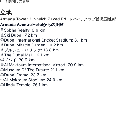
子供向けの食事
立地
Armada Tower 2, Sheikh Zayed Rd, ドバイ, アラブ首長国連邦
Armada Avenue Hotelからの距離
Sobha Realty
:
0.6
km
Ski Dubai
:
7.2
km
Dubai International Cricket Stadium
:
8.1
km
Dubai Miracle Garden
:
10.2
km
ブルジュ・ハリファ
:
18.8
km
The Dubai Mall
:
19.1
km
ドバイ
:
20.9
km
Al Maktoum International Airport
:
20.9
km
Museum Of The Future
:
21.1
km
Dubai Frame
:
23.7
km
Al-Maktoum Stadium
:
24.9
km
Hindu Temple
:
26.1
km