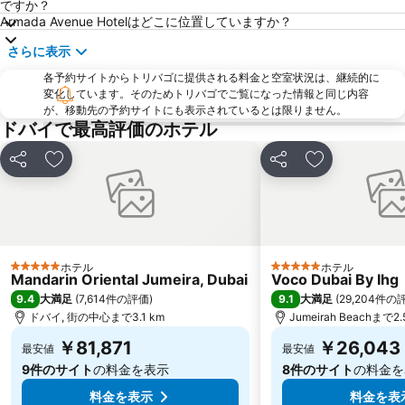
ですか？
Mall of the Emirates
Ibn Battuta Metro Station
Armada Avenue Hotelはどこに位置していますか？
Sheikh Zayed Road
Dubai International Financial Centre
さらに表示
Al Satwa
Dubai International Convention Centre
各予約サイトからトリバゴに提供される料金と空室状況は、継続的に
ゴールド スーク
Al Jaffliya Metro Station
変化しています。そのためトリバゴでご覧になった情報と同じ内容
が、移動先の予約サイトにも表示されているとは限りません。
Vision-X Dubai
World Trade Centre Metro Station
ドバイで最高評価のホテル
Umm Hurair
スパイス スーク
シェア
お気に入りに追加
シェア
お気に入りに
Al Rigga Metro Station
Emirates Hill
Dubai Internet City Metro Station
Al Barsha Dubai
Financial Centre Metro Station
Jumeirah Emirates Towers
Al Karama
Al Rigga
ホテル
ホテル
5 ホテルのランク
5 ホテルのランク
Al Rashidiya
Abu Hail Metro Station
Mandarin Oriental Jumeira, Dubai
Voco Dubai By Ihg
9.4
9.1
大満足
(
7,614件の評価
)
大満足
(
29,204件の
Central Market
シャールジャ国際空港
ドバイ, 街の中心まで3.1 km
Jumeirah Beachまで2.
Jumeirah Beach Residence
Dubai Investment Park
￥81,871
￥26,043
最安値
最安値
UAE Exchange Metro Station
DUBAI AIRSHOW
9件のサイト
の料金を表示
8件のサイト
の料金を
料金を表示
料金を表