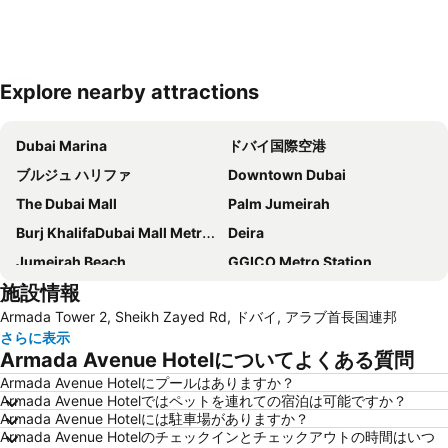
Explore nearby attractions
地図を拡大
Dubai Marina
ドバイ国際空港
ブルジュ ハリファ
Downtown Dubai
The Dubai Mall
Palm Jumeirah
Burj KhalifaDubai Mall Metro Station
Deira
Jumeirah Beach
GGICO Metro Station
施設情報
Dubai World Trade Centre
Airport Terminal 1 Metro Station
Armada Tower 2, Sheikh Zayed Rd, ドバイ, アラブ首長国連邦
ジュメイラ モスク
Souk Madinat Jumeirah
さらに表示
Dubai World Trade Centre (DWTC)
Bur Dubai
Armada Avenue Hotelについてよくある質問
Jumeirah
WHX Dubai
Armada Avenue Hotelにプールはありますか？
Armada Avenue Hotelではペットを連れての宿泊は可能ですか？
Business Bay
Al Ghubaiba Metro Station
Armada Avenue Hotelには駐車場がありますか？
Jebel Ali
Union Metro Station
Armada Avenue Hotelのチェックインとチェックアウトの時間はいつ