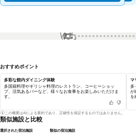
1 / 52
おすすめポイント
多彩な館内ダイニング体験
マ
多国籍料理やギリシャ料理のレストラン、コーヒーショッ
多
プ、活気あるバーなど、様々なお食事をお楽しみいただけま
が
す。
を
この概要はAIによる要約であり、正確性を保証するものではありません。
類似施設と比較
選択された宿泊施設
類似の宿泊施設