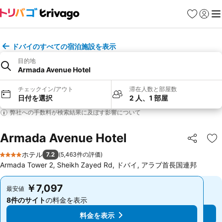
お気に入り
ログイ
メ
ドバイのすべての宿泊施設を表示
目的地
Armada Avenue Hotel
チェックイン/アウト
滞在人数と部屋数
日付を選択
2 人、1 部屋
弊社への手数料が検索結果に及ぼす影響について
Armada Avenue Hotel
シェア
お
ホテル
7.2
(
5,463件の評価
)
4 ホテルのランク
Armada Tower 2, Sheikh Zayed Rd, ドバイ, アラブ首長国連邦
￥7,097
￥7,097
最安値
最安値
8件のサイト
の料金を表示
8件のサイト
の料金を表示
料金を表示
料金を表示