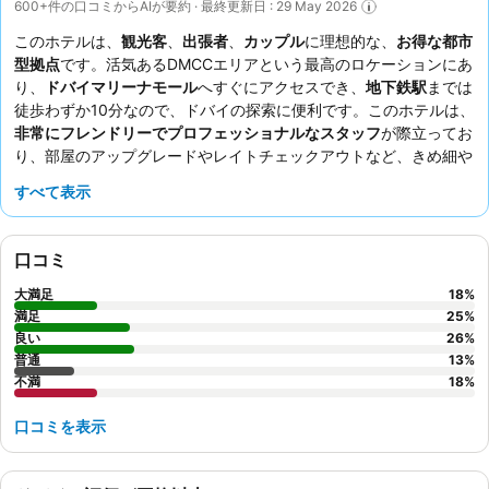
600+件の口コミからAIが要約 · 最終更新日 : 29 May 2026
このホテルは、
観光客
、
出張者
、
カップル
に理想的な、
お得な都市
型拠点
です。活気あるDMCCエリアという最高のロケーションにあ
り、
ドバイマリーナモール
へすぐにアクセスでき、
地下鉄駅
までは
徒歩わずか10分なので、ドバイの探索に便利です。このホテルは、
非常にフレンドリーでプロフェッショナルなスタッフ
が際立ってお
り、部屋のアップグレードやレイトチェックアウトなど、きめ細や
かなサービスで常に高い評価を得ています。朝食については賛否両
すべて表示
論ありますが、広々とした客室と快適なベッドがこのホテルの魅力
です。より静かな滞在を希望する場合は、庭園に面した部屋をリク
エストすると良いでしょう。
口コミ
大満足
18
%
満足
25
%
良い
26
%
普通
13
%
不満
18
%
口コミを表示