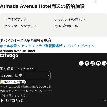
テル
Armada Avenue Hotel周辺の宿泊施設
ドバイのホテル
シャルジャのホテル
アジュマーンのホテル
カルプのホテル
ドバイのすべての宿泊施設を表示
ホテル検索
アジア
アラブ首長国連邦
ドバイ
ドバイ
Armada Avenue Hotel
Facebook
Twitter
Insta
Yo
国を選択してください。
Googleに追加
トリバゴの結果を簡単に確認: Google上
の優先するニュース提供元としてトリバ
ゴを追加しましょう。
トリバゴとは