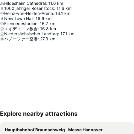
Hildesheim Cathedral
:
11.6
km
1000 jähriger Rosenstock
:
11.6
km
Heinz-von-Heiden-Arena
:
16.1
km
New Town Hall
:
16.6
km
Eilenriedestadion
:
16.7
km
エギディエン教会
:
16.8
km
Niedersächsischer Landtag
:
17.1
km
ハノーファー空港
:
27.8
km
Explore nearby attractions
地図を拡大
Hauptbahnhof Braunschweig
Messe Hannover