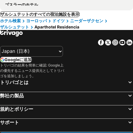
ゴスラーのホテル
ザルシュテットのすべての宿泊施設を表示
ホテル検索
ヨーロッパ
ドイツ
ニーダーザクセン
ザルシュテット
Aparthotel Residencia
Facebook
Twitter
Insta
Yo
Googleに追加
トリバゴの結果を簡単に確認: Google上
の優先するニュース提供元としてトリバ
ゴを追加しましょう。
トリバゴとは
弊社の製品
規約とポリシー
サポート