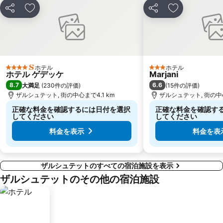
シェア
お気に入りに追加
シェア
お気に入りに
ホテル
ホテル
4 ホテルのランク
3 ホテルのランク
ホテル ゲデッケ
Marjani
8.7
6.6
大満足
(
230件の評価
)
(
15件の評価
)
ザルシュテット, 街の中心まで4.1 km
ザルシュテット, 街の中心
正確な料金を確認するには日付を選択
正確な料金を確認す
してください
してください
料金を表示
料金を表
ザルシュテットのすべての宿泊施設を表示
ザルシュテットのその他の宿泊施設