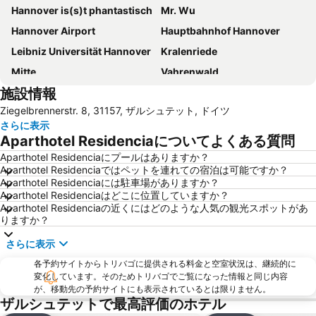
Hannover is(s)t phantastisch
Mr. Wu
Hannover Airport
Hauptbahnhof Hannover
Leibniz Universität Hannover
Kralenriede
Mitte
Vahrenwald
施設情報
ヘレンホイザー庭園
Braunschweig Airport
Ziegelbrennerstr. 8, 31157, ザルシュテット, ドイツ
Döhren-Wülfel
Staatsoper Hannover
さらに表示
Pavillion
List
Aparthotel Residenciaについてよくある質問
Isernhagen-Süd
Bahnhof Hameln
Aparthotel Residenciaにプールはありますか？
Aparthotel Residenciaではペットを連れての宿泊は可能ですか？
City Point Braunschweig
Waggum
Aparthotel Residenciaには駐車場がありますか？
Jann Hinsch Hof
Aparthotel Residenciaはどこに位置していますか？
Aparthotel Residenciaの近くにはどのような人気の観光スポットがあ
りますか？
さらに表示
各予約サイトからトリバゴに提供される料金と空室状況は、継続的に
変化しています。そのためトリバゴでご覧になった情報と同じ内容
が、移動先の予約サイトにも表示されているとは限りません。
ザルシュテットで最高評価のホテル