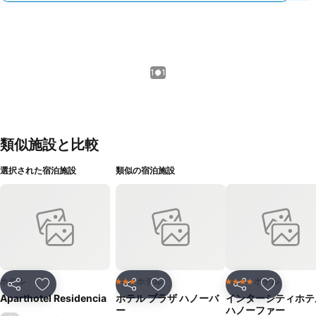
1 / 1
類似施設と比較
選択された宿泊施設
類似の宿泊施設
ホテル
ホテル
ホテル
3 ホテルのランク
4 ホテルのランク
シェア
お気に入りに追加
シェア
お気に入りに追加
シェア
お気に入
Aparthotel Residencia
ホテル プラザ ハノーバ
インターシティホテ
ー
ハノーファー