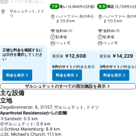
/
ユーザー評価はありません
7.9
8.0
良い
(
4,994件の評価
)
満足
(
5,736件の
ザルシュテット, ドイ
ツ
ハノーファー, 街の中心
ハノーファー, 街の
まで0.9 km
まで0.5 km
無料Wi-Fi
無料Wi-Fi
駐車場
駐車場
ペット可
ペット可
正確な料金を確認するに
は日付を選択してくださ
￥12,608
￥14,229
最安値
最安値
い
8件のサイト
の料金を表示
3件のサイト
の料金を
料金を表示
料金を表示
料金を表示
ザルシュテットのすべての宿泊施設を表示
主な設備
立地
Ziegelbrennerstr. 8, 31157, ザルシュテット, ドイツ
Aparthotel Residenciaからの距離
Sarstedt
:
0.5
km
ザルシュテット
:
0.6
km
Schloss Marienburg
:
8.9
km
St. Michael's Church
:
11.1
km