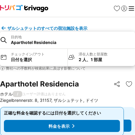
お気に入り
ログイ
メ
ザルシュテットのすべての宿泊施設を表示
目的地
Aparthotel Residencia
チェックイン/アウト
滞在人数と部屋数
日付を選択
2 人、1 部屋
弊社への手数料が検索結果に及ぼす影響について
Aparthotel Residencia
シェア
お
ホテル
/
ユーザー評価はありません
Ziegelbrennerstr. 8, 31157, ザルシュテット, ドイツ
正確な料金を確認するには日付を選択してください
正確な料金を確認するには日付を選択してください
料金を表示
料金を表示