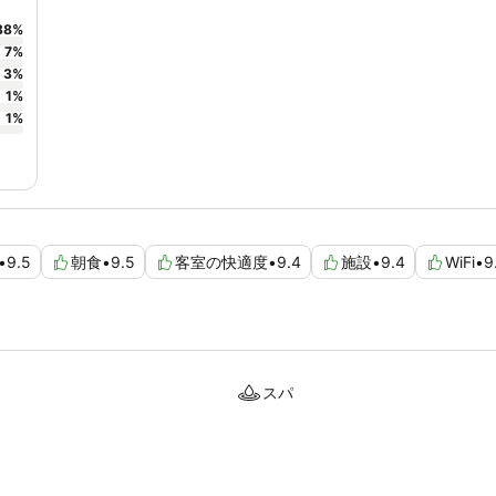
88
%
7
%
3
%
1
%
1
%
•
9.5
朝食
•
9.5
客室の快適度
•
9.4
施設
•
9.4
WiFi
•
9
スパ