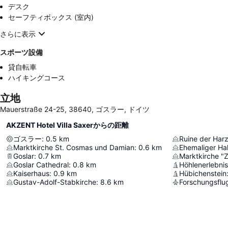
デスク
セーフティボックス (室内)
さらに表示
スポーツ設備
貸自転車
ハイキングコース
立地
Mauerstraße 24-25, 38640, ゴスラー, ドイツ
AKZENT Hotel Villa Saxerからの距離
ゴスラー
:
0.5
km
Ruine der Har
Marktkirche St. Cosmas und Damian
:
0.6
km
Ehemaliger Hal
Goslar
:
0.7
km
Marktkirche "Z
Goslar Cathedral
:
0.8
km
Kaiserhaus
:
0.9
km
Hübichenstein
Gustav-Adolf-Stabkirche
:
8.6
km