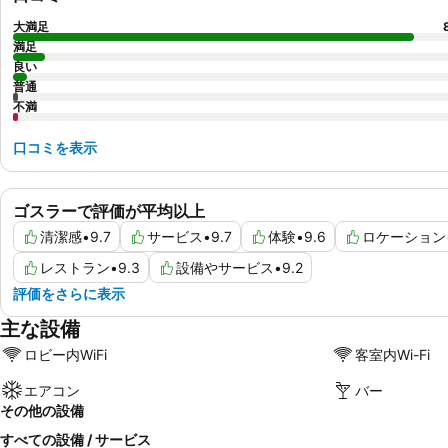
大満足
満足
良い
普通
不満
口コミを表示
ゴスラーで評価が平均以上
清潔感
•
9.7
サービス
•
9.7
体験
•
9.6
ロケーション
レストラン
•
9.3
設備やサービス
•
9.2
評価をさらに表示
主な設備
ロビー内WiFi
客室内Wi-Fi
エアコン
バー
その他の設備
すべての設備 / サービス