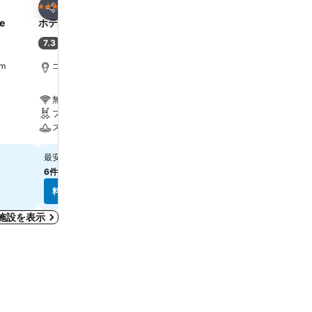
お気に入りに追加
お気に入りに追
ホテル
ホテル
4 ホテルのランク
3 ホテルのランク
シェア
シェア
e
ホテル デア アハターマン
Klosterhotel W&ouml;l
7.3
8.5
(
7,416件の評価
)
大満足
(
3,807件の評価
)
m
ゴスラー, 街の中心まで0.5 km
ゴスラー, 街の中心まで9.7
無料Wi-Fi
無料Wi-Fi
プール
駐車場
スパ
ペット可
￥22,625
￥11,338
最安値
最安値
6件のサイト
の料金を表示
6件のサイト
の料金を表示
料金を表示
料金を表示
施設を表示