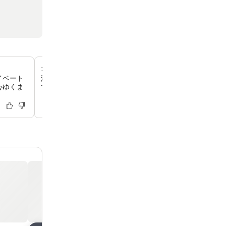
グルメな郷土料理の朝食ビュッフェ
イベート
温かいベリーのシュトルーデル、新鮮なスムージー、プロ
心ゆくま
てフェタチーズとペストを添えたナスなどの特別な料理が
しい朝食をお楽しみください。