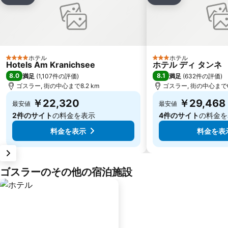
シェア
シェア
ホテル
ホテル
4 ホテルのランク
3 ホテルのランク
Hotels Am Kranichsee
ホテル ディ タンネ
8.0
8.1
満足
(
1,107件の評価
)
満足
(
632件の評価
)
ゴスラー, 街の中心まで8.2 km
ゴスラー, 街の中心まで0
￥22,320
￥29,468
最安値
最安値
2件のサイト
の料金を表示
4件のサイト
の料金を
料金を表示
料金を表
ゴスラーのその他の宿泊施設