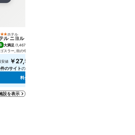
ェア
シェア
ホテル
ホテル
 ホテルのランク
3 ホテルのランク
テル ニヨルド
Berghotel Hahnenklee
6
7.6
大満足
(
1,467件の評価
)
良い
(
1,783件の評価
)
ゴスラー, 街の中心まで8.2 km
ゴスラー, 街の中心まで7.5 k
正確な料金を確認するには
￥27,544
最安値
してください
6件のサイト
の料金を表示
料金を表示
料金を表示
施設を表示