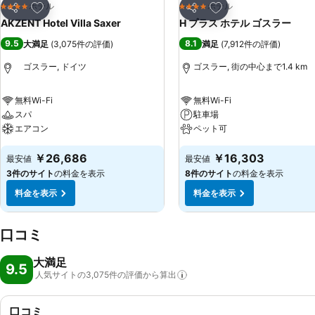
お気に入りに追加
お気に入りに追加
ホテル
ホテル
4 ホテルのランク
4 ホテルのランク
シェア
シェア
AKZENT Hotel Villa Saxer
H プラス ホテル ゴスラー
9.5
8.1
大満足
(
3,075件の評価
)
満足
(
7,912件の評価
)
ゴスラー, ドイツ
ゴスラー, 街の中心まで1.4 km
無料Wi-Fi
無料Wi-Fi
スパ
駐車場
エアコン
ペット可
￥26,686
￥16,303
最安値
最安値
3件のサイト
の料金を表示
8件のサイト
の料金を表示
料金を表示
料金を表示
口コミ
大満足
9.5
人気サイトの3,075件の評価から算出
口コミ