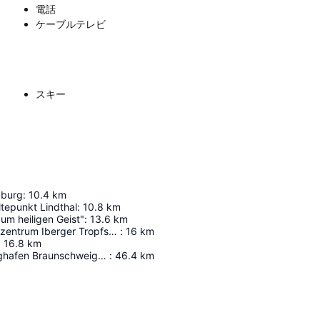
電話
ケーブルテレビ
スキー
zburg
:
10.4
km
tepunkt Lindthal
:
10.8
km
um heiligen Geist"
:
13.6
km
Höhlenerlebniszentrum Iberger Tropfsteinhöhle
:
16
km
:
16.8
km
Forschungsflughafen Braunschweig-Wolfsburg
:
46.4
km