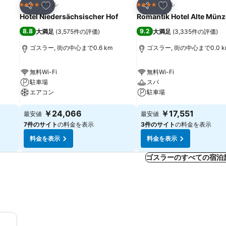
お気に入りに追加
お気に入りに追加
ホテル
ホテル
4 ホテルのランク
4 ホテルのランク
シェア
シェア
Hotel Niedersächsischer Hof
Romantik Hotel Alte Münz
8.8
9.2
大満足
(
3,575件の評価
)
大満足
(
3,335件の評価
)
ゴスラー, 街の中心まで0.6 km
ゴスラー, 街の中心まで0.0 k
無料Wi-Fi
無料Wi-Fi
駐車場
スパ
エアコン
駐車場
￥24,066
￥17,551
最安値
最安値
7件のサイト
の料金を表示
3件のサイト
の料金を表示
料金を表示
料金を表示
ゴスラーのすべての宿泊