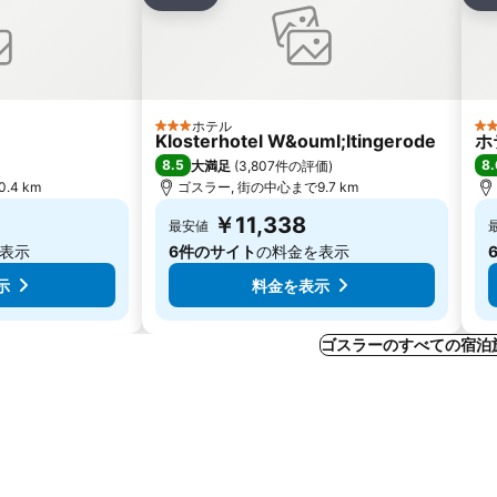
シェア
シ
ホテル
3 ホテルのランク
4
Klosterhotel W&ouml;ltingerode
ホ
8.5
8.
大満足
(
3,807件の評価
)
.4 km
ゴスラー, 街の中心まで9.7 km
￥11,338
最安値
表示
6件のサイト
の料金を表示
示
料金を表示
ゴスラーのすべての宿泊