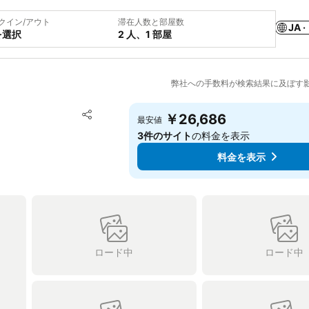
クイン/アウト
滞在人数と部屋数
JA ·
を選択
2 人、1 部屋
弊社への手数料が検索結果に及ぼす
お気に入りに追加
￥26,686
最安値
シェア
3件のサイト
の料金を表示
料金を表示
ロード中
ロード中