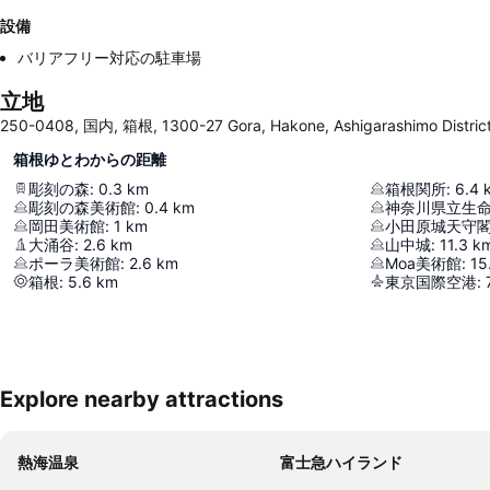
設備
バリアフリー対応の駐車場
立地
250-0408, 国内, 箱根, 1300-27 Gora, Hakone, Ashigarashimo Distric
箱根ゆとわからの距離
彫刻の森
:
0.3
km
箱根関所
:
6.4
彫刻の森美術館
:
0.4
km
神奈川県立生
岡田美術館
:
1
km
小田原城天守
大涌谷
:
2.6
km
山中城
:
11.3
k
ポーラ美術館
:
2.6
km
Moa美術館
:
15
箱根
:
5.6
km
東京国際空港
:
Explore nearby attractions
熱海温泉
富士急ハイランド