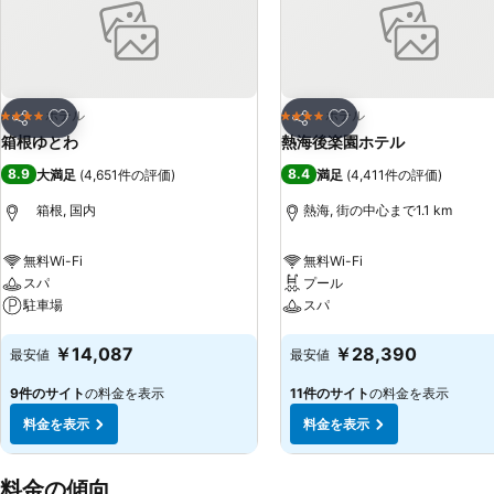
お気に入りに追加
お気に入りに追加
ホテル
ホテル
4 ホテルのランク
4 ホテルのランク
シェア
シェア
箱根ゆとわ
熱海後楽園ホテル
8.9
8.4
大満足
(
4,651件の評価
)
満足
(
4,411件の評価
)
箱根, 国内
熱海, 街の中心まで1.1 km
無料Wi-Fi
無料Wi-Fi
スパ
プール
駐車場
スパ
料金を表示
料金を表示
￥14,087
￥28,390
最安値
最安値
9件のサイト
の料金を表示
11件のサイト
の料金を表示
料金を表示
料金を表示
料金の傾向