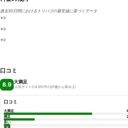
過去30日間におけるトリバゴの最安値に基づくデータ
￥0
￥0
￥0
口コミ
大満足
8.9
人気サイトの4,651件の評価から算出
口コミ
大満足
満足
良い
普通