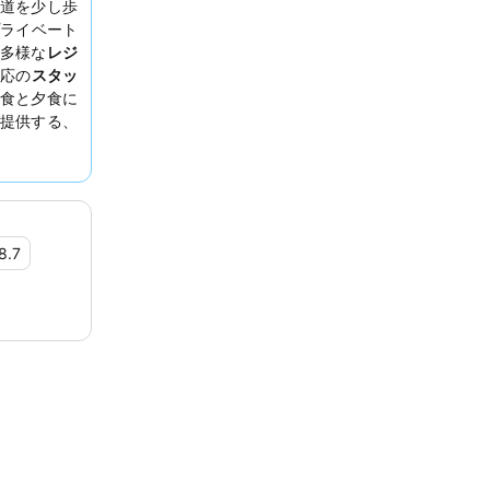
道を少し歩
ライベート
多様な
レジ
応の
スタッ
食と夕食に
提供する、
ています。
の客室の予
8.7