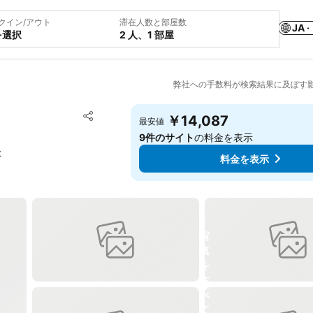
クイン/アウト
滞在人数と部屋数
JA ·
を選択
2 人、1 部屋
弊社への手数料が検索結果に及ぼす
お気に入りに追加
￥14,087
最安値
シェア
9件のサイト
の料金を表示
t
料金を表示