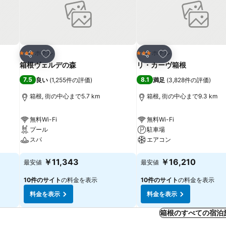
お気に入りに追加
お気に入りに追加
ホテル
ホテル
3 ホテルのランク
3 ホテルのランク
シェア
シェア
箱根ヴェルデの森
リ・カーヴ箱根
7.5
8.1
良い
(
1,255件の評価
)
満足
(
3,828件の評価
)
箱根, 街の中心まで5.7 km
箱根, 街の中心まで9.3 km
無料Wi-Fi
無料Wi-Fi
プール
駐車場
スパ
エアコン
料金を表示
料金を表示
￥11,343
￥16,210
最安値
最安値
10件のサイト
の料金を表示
10件のサイト
の料金を表示
料金を表示
料金を表示
箱根のすべての宿泊