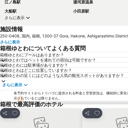
江ノ島駅
湯河原温泉
大船駅
小田原駅
さらに表示
施設情報
250-0408, 国内, 箱根, 1300-27 Gora, Hakone, Ashigarashimo Distric
さらに表示
箱根ゆとわについてよくある質問
箱根ゆとわにプールはありますか？
箱根ゆとわではペットを連れての宿泊は可能ですか？
箱根ゆとわには駐車場がありますか？
箱根ゆとわはどこに位置していますか？
箱根ゆとわの近くにはどのような人気の観光スポットがありますか？
さらに表示
各予約サイトからトリバゴに提供される料金と空室状況は、継続的に変化
示されているとは限りません。
箱根で最高評価のホテル
お気に入りに追加
お気に入りに追
シェア
シェア