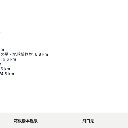
t
km
命の星・地球博物館
:
6.8
km
閣
:
9.6
km
m
.6
km
74.8
km
地図を拡大
箱根湯本温泉
河口湖