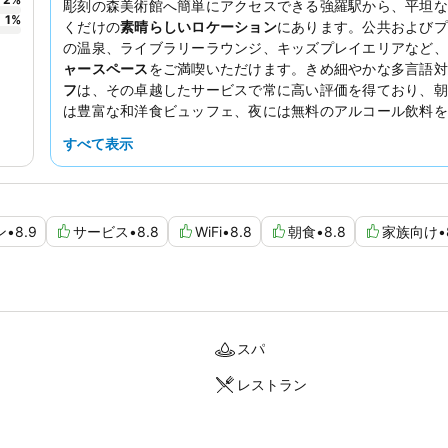
彫刻の森美術館へ簡単にアクセスできる強羅駅から、平坦な
1
%
くだけの
素晴らしいロケーション
にあります。公共およびプ
の温泉、ライブラリーラウンジ、キッズプレイエリアなど、
ャースペース
をご満喫いただけます。きめ細やかな多言語対
フ
は、その卓越したサービスで常に高い評価を得ており、朝
は豊富な和洋食ビュッフェ、夜には無料のアルコール飲料を
高評価のオールインクルーシブダイニングをさらに引き立て
すべて表示
心ゆくまで贅沢な体験をしたいなら、
プライベート温泉
付き
約をご検討ください。
ン
•
8.9
サービス
•
8.8
WiFi
•
8.8
朝食
•
8.8
家族向け
•
スパ
レストラン