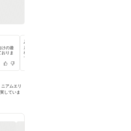
足湯とファイヤーピットを備えたテラス
向けの遊
屋外テラスでは、心地よい足湯や温かいファイヤーピット
ておりま
椅子をご用意しておりますので、夜のリラックスタイムに
す。
ミニアムエリ
実していま