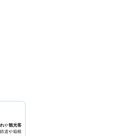
れ
や
観光客
鉄道や箱根