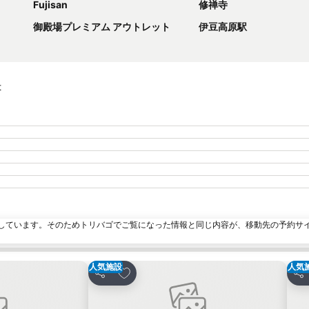
Fujisan
修禅寺
御殿場プレミアム アウトレット
伊豆高原駅
t
しています。そのためトリバゴでご覧になった情報と同じ内容が、移動先の予約サ
人気施設
人気
加
お気に入りに追加
シェア
シ