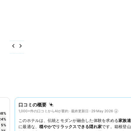
口コミの概要
1,000+件の口コミからAIが要約 · 最終更新日 : 29 May 2026
68
%
24
%
このホテルは、伝統とモダンが融合した体験を求める
家族連
5
%
に最適な、
穏やかでリラックスできる隠れ家
です。箱根登山
2
%