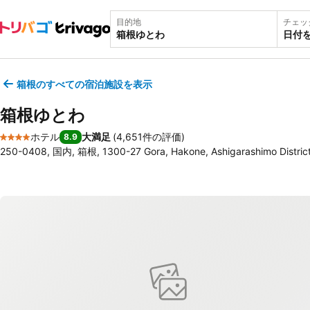
目的地
チェッ
日付
箱根のすべての宿泊施設を表示
箱根ゆとわ
ホテル
大満足
(
4,651件の評価
)
8.9
4 ホテルのランク
250-0408, 国内, 箱根, 1300-27 Gora, Hakone, Ashigarashimo Distric