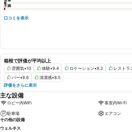
不満
口コミを表示
箱根で評価が平均以上
雰囲気
•
10
体験
•
9.4
ロケーション
•
9.2
レストラ
バー
•
8.6
清潔感
•
8.5
評価をさらに表示
主な設備
ロビー内WiFi
客室内Wi-Fi
駐車場
エアコン
その他の設備
ウェルネス