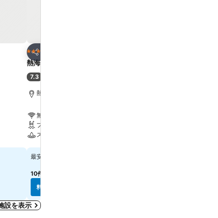
お気に入りに追加
お気に入りに追
ホテル
ホテル
3 ホテルのランク
3 ホテルのランク
シェア
シェア
熱海 森の温泉ホテル
プリンス スマート イン 
7.3
8.1
(
584件の評価
)
満足
(
3,212件の評価
)
熱海, 街の中心まで2.9 km
熱海, 街の中心まで1.3 km
無料Wi-Fi
無料Wi-Fi
プール
エアコン
スパ
レストラン
料金を表示
料金を表示
￥9,058
￥6,530
最安値
最安値
10件のサイト
の料金を表示
9件のサイト
の料金を表示
料金を表示
料金を表示
施設を表示