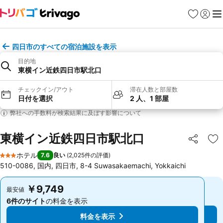
お気に入り
ログイ
メ
四日市のすべての宿泊施設を表示
目的地
東横イン近鉄四日市駅北口
チェックイン/アウト
滞在人数と部屋数
日付を選択
2 人、1 部屋
弊社への手数料が検索結果に及ぼす影響について
東横イン近鉄四日市駅北口
シェア
お
ホテル
7.6
良い
(
2,025件の評価
)
3 ホテルのランク
510-0086, 国内, 四日市, 8-4 Suwasakaemachi, Yokkaichi
￥9,749
￥9,749
最安値
最安値
6件のサイト
の料金を表示
6件のサイト
の料金を表示
料金を表示
料金を表示