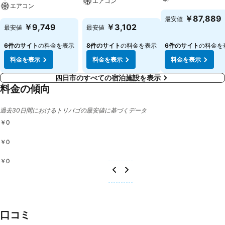
エアコン
エアコン
￥87,889
最安値
￥9,749
￥3,102
最安値
最安値
6件のサイト
の料金を表示
8件のサイト
の料金を表示
6件のサイト
の料金を
料金を表示
料金を表示
料金を表示
四日市のすべての宿泊施設を表示
料金の傾向
過去30日間におけるトリバゴの最安値に基づくデータ
￥0
￥0
￥0
口コミ