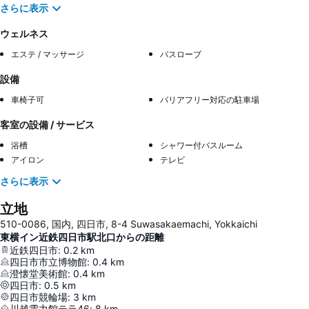
さらに表示
ウェルネス
エステ / マッサージ
バスローブ
設備
車椅子可
バリアフリー対応の駐車場
客室の設備 / サービス
浴槽
シャワー付バスルーム
アイロン
テレビ
さらに表示
立地
510-0086, 国内, 四日市, 8-4 Suwasakaemachi, Yokkaichi
東横イン近鉄四日市駅北口からの距離
近鉄四日市
:
0.2
km
四日市市立博物館
:
0.4
km
澄懐堂美術館
:
0.4
km
四日市
:
0.5
km
四日市競輪場
:
3
km
川越電力館テラ46
:
8
km