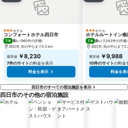
神宮前駅
Nagoyajo Station
北区
矢場町駅
新栄町駅
大府駅
養老公園
上前津駅
ホテル
ホテル
3 ホテルのランク
3 ホテルのランク
名古屋市科学館
西区
コンフォートホテル四日市
ホテルルートイン南
7.9
7.8
良い
(
960件の評価
)
良い
(
1,543件の評価
)
岡崎城
榊原温泉
四日市, 街の中心まで0.5 km
四日市, 街の中心まで3.2
トヨタ産業技術記念館
名古屋テレビ塔
￥8,230
￥9,988
最安値
最安値
鶴舞公園
池下駅
7件のサイト
の料金を表示
10件のサイト
の料金
料金を表示
料金を表
四日市のすべての宿泊施設を表示
四日市のその他の宿泊施設