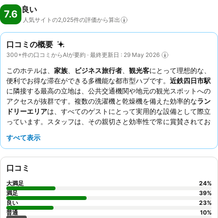
良い
7.6
人気サイトの2,025件の評価から算出
口コミの概要
300+件の口コミからAIが要約 · 最終更新日 : 29 May 2026
このホテルは、
家族
、
ビジネス旅行者
、
観光客
にとって理想的な、
便利でお得な滞在ができる多機能な都市型ハブです。
近鉄四日市駅
に隣接する最高の立地は、公共交通機関や地元の観光スポットへの
アクセスが抜群です。複数の洗濯機と乾燥機を備えた効率的な
ラン
ドリーエリア
は、すべてのゲストにとって実用的な設備として際立
っています。スタッフは、その親切さと効率性で常に賞賛されてお
り、時には混雑することもありますが、
もちパン
や
くるみパン
など
すべて表示
のオプションがある無料の朝食は、満足のいく一日の始まりを提供
します。より快適な体験のために、睡眠の質を高める
エアウィーヴ
マットレスパッド
付きの部屋をリクエストすることを検討してくだ
口コミ
さい。
大満足
24
%
満足
39
%
良い
23
%
普通
10
%