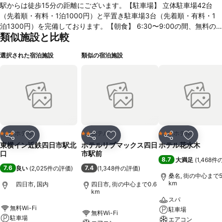
駅からは徒歩15分の距離にございます。【駐車場】 立体駐車場42台
（先着順・有料・1泊1000円）と平置き駐車場3台（先着順・有料・1
泊1300円）を完備しております。【朝食】 6:30〜9:00の間、無料の
類似施設と比較
ビュッフェ朝食をお召し上がりいただけます。【設備・サービス】 無
料Wi-Fi、レインシャワーを完備し、自動チェックイン機や外出時に便
選択された宿泊施設
類似の宿泊施設
利なセルフWi-Fiレンタル「WiFiBOX」も導入しております。 【イチオ
シ情報】 百貨店前の大通り直進3分で迷い知らず！：北口から徒歩3分
です。近鉄名古屋から乗り換えなしで30分。またホテルから四日市工
業地帯へは車で15分で行くことができます。
ホテル
ホテル
ホテル
3 ホテルのランク
2 ホテルのランク
3 ホテルのランク
シェア
お気に入りに追加
シェア
お気に入りに追加
シェア
お気に入
東横イン近鉄四日市駅北
ホテルリブマックス四日
ホテル花水木
口
市駅前
8.7
大満足
(
1,468
7.6
7.4
良い
(
2,025件の評価
)
(
1,348件の評価
)
桑名, 街の中心まで5
km
四日市, 国内
四日市, 街の中心まで0.6
km
スパ
無料Wi-Fi
駐車場
無料Wi-Fi
駐車場
エアコン