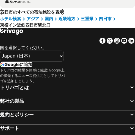
桑名のホテル
四日市のすべての宿泊施設を表示
ホテル検索
アジア
国内
近畿地方
三重県
四日市
東横イン近鉄四日市駅北口
Facebook
Twitter
Insta
Yo
国を選択してください。
Googleに追加
トリバゴの結果を簡単に確認: Google上
の優先するニュース提供元としてトリバ
ゴを追加しましょう。
トリバゴとは
弊社の製品
規約とポリシー
サポート