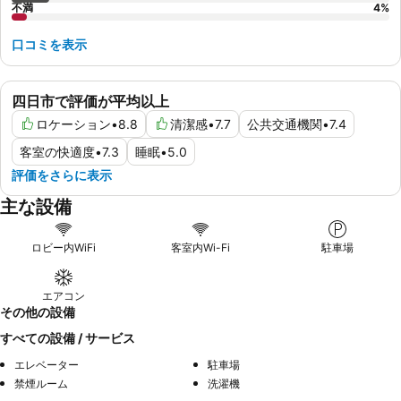
不満
4
%
口コミを表示
四日市で評価が平均以上
ロケーション
•
8.8
清潔感
•
7.7
公共交通機関
•
7.4
客室の快適度
•
7.3
睡眠
•
5.0
評価をさらに表示
主な設備
ロビー内WiFi
客室内Wi-Fi
駐車場
エアコン
その他の設備
すべての設備 / サービス
エレベーター
駐車場
禁煙ルーム
洗濯機