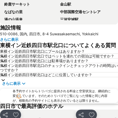
鈴鹿サーキット
金山駅
なばなの里
中部国際空港セントレア
湯の山温泉
三河安城駅
施設情報
東岡崎駅
彦根城
510-0086, 国内, 四日市, 8-4 Suwasakaemachi, Yokkaichi
名古屋港水族館
名古屋城
さらに表示
伏見駅
近鉄四日市駅
東横イン近鉄四日市駅北口についてよくある質問
ポートメッセ名古屋
中村区
東横イン近鉄四日市駅北口にプールはありますか？
東横イン近鉄四日市駅北口ではペットを連れての宿泊は可能ですか？
千種区
東山動植物園
東横イン近鉄四日市駅北口には駐車場がありますか？
岡崎駅
熱田神宮
東横イン近鉄四日市駅北口のチェックインとチェックアウトの時間はい
つですか？
千種駅
久屋大通駅
東横イン近鉄四日市駅北口はどこに位置していますか？
大須観音駅
名古屋港
さらに表示
鶴舞駅
小牧駅
各予約サイトからトリバゴに提供される料金と空室状況は、継続的に
日本ガイシ スポーツプラザ
丸の内駅
変化しています。そのためトリバゴでご覧になった情報と同じ内容
が、移動先の予約サイトにも表示されているとは限りません。
名古屋飛行場
東区
四日市で最高評価のホテル
名古屋市平和公園
熱田駅
シェア
お気に入りに追加
シェア
お気に入りに