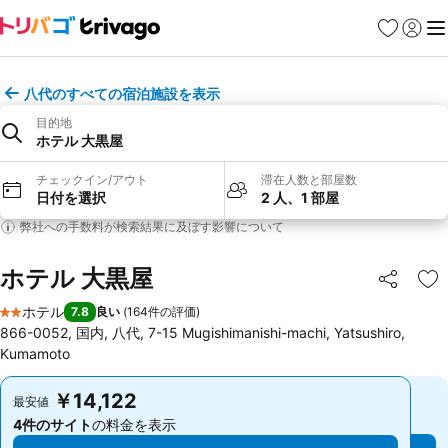
お気に入り
ログイ
メ
八代のすべての宿泊施設を表示
目的地
ホテル 大黒屋
チェックイン/アウト
滞在人数と部屋数
日付を選択
2 人、1 部屋
弊社への手数料が検索結果に及ぼす影響について
ホテル 大黒屋
シェア
お
ホテル
7.8
良い
(
164件の評価
)
2 ホテルのランク
866-0052, 国内, 八代, 7-15 Mugishimanishi-machi, Yatsushiro,
Kumamoto
￥14,122
￥14,122
最安値
最安値
4件のサイト
の料金を表示
4件のサイト
の料金を表示