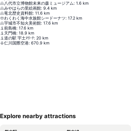
八代市立博物館未来の森ミュージアム
:
1.6
km
みやはらの里絵画館
:
9.4
km
竜北歴史資料館
:
11.6
km
わくわく海中水族館シードーナツ
:
17.2
km
宇城市不知火美術館
:
17.6
km
前島橋
:
17.6
km
天門橋
:
18.9
km
道の駅 宇土ﾏﾘｰﾅ
:
20
km
仁川国際空港
:
670.9
km
Explore nearby attractions
地図を拡大