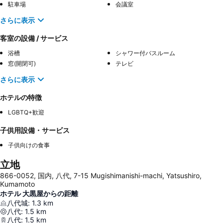
駐車場
会議室
さらに表示
客室の設備 / サービス
浴槽
シャワー付バスルーム
窓(開閉可)
テレビ
さらに表示
ホテルの特徴
LGBTQ+歓迎
子供用設備・サービス
子供向けの食事
立地
866-0052, 国内, 八代, 7-15 Mugishimanishi-machi, Yatsushiro,
Kumamoto
ホテル 大黒屋からの距離
八代城
:
1.3
km
八代
:
1.5
km
八代
:
1.5
km