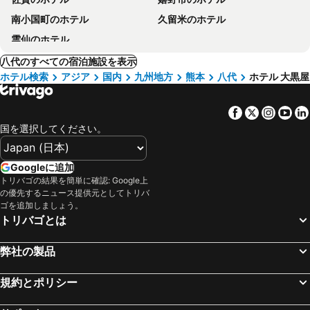
南小国町のホテル
久留米のホテル
雲仙のホテル
八代のすべての宿泊施設を表示
ホテル検索
アジア
国内
九州地方
熊本
八代
ホテル 大黒屋
Facebook
Twitter
Insta
Yo
国を選択してください。
Googleに追加
トリバゴの結果を簡単に確認: Google上
の優先するニュース提供元としてトリバ
ゴを追加しましょう。
トリバゴとは
弊社の製品
規約とポリシー