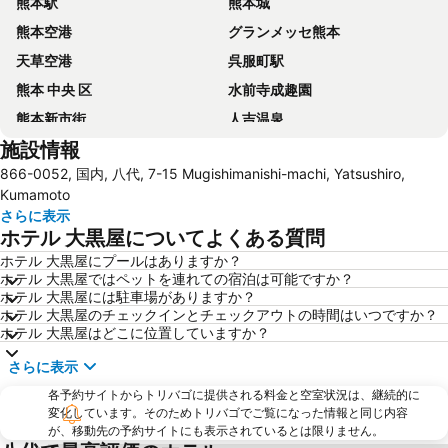
熊本駅
熊本城
熊本空港
グランメッセ熊本
天草空港
呉服町駅
熊本 中央 区
水前寺成趣園
熊本新市街
人吉温泉
施設情報
866-0052, 国内, 八代, 7-15 Mugishimanishi-machi, Yatsushiro,
Kumamoto
さらに表示
ホテル 大黒屋についてよくある質問
ホテル 大黒屋にプールはありますか？
ホテル 大黒屋ではペットを連れての宿泊は可能ですか？
ホテル 大黒屋には駐車場がありますか？
ホテル 大黒屋のチェックインとチェックアウトの時間はいつですか？
ホテル 大黒屋はどこに位置していますか？
さらに表示
各予約サイトからトリバゴに提供される料金と空室状況は、継続的に
変化しています。そのためトリバゴでご覧になった情報と同じ内容
が、移動先の予約サイトにも表示されているとは限りません。