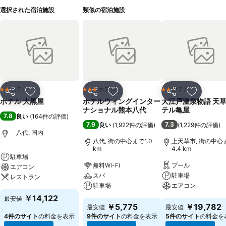
選択された宿泊施設
類似の宿泊施設
ホテル
ホテル
ホテル
2 ホテルのランク
3 ホテルのランク
2 ホテルのランク
シェア
お気に入りに追加
シェア
お気に入りに追加
シェア
お気に入
ホテル 大黒屋
ホテルウィングインター
大江戸温泉物語 天
ナショナル熊本八代
テル亀屋
7.8
良い
(
164件の評価
)
7.9
7.3
良い
(
1,922件の評価
)
(
1,229件の評価
)
八代, 国内
八代, 街の中心まで1.0
上天草市, 街の中心
km
4.4 km
駐車場
無料Wi-Fi
プール
エアコン
スパ
駐車場
レストラン
駐車場
エアコン
￥14,122
最安値
￥5,775
￥19,782
最安値
最安値
4件のサイト
の料金を表示
9件のサイト
の料金を表示
5件のサイト
の料金を