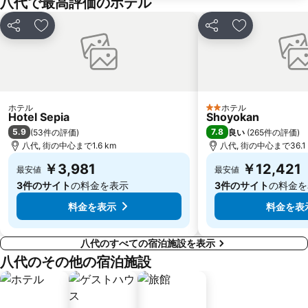
八代で最高評価のホテル
シェア
お気に入りに追加
シェア
お気に入りに
ホテル
ホテル
2 ホテルのランク
Hotel Sepia
Shoyokan
5.9
7.8
(
53件の評価
)
良い
(
265件の評価
)
八代, 街の中心まで1.6 km
八代, 街の中心まで36.1 
￥3,981
￥12,421
最安値
最安値
3件のサイト
の料金を表示
3件のサイト
の料金を
料金を表示
料金を表
八代のすべての宿泊施設を表示
八代のその他の宿泊施設