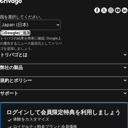
Facebook
Twitter
Insta
Yo
国を選択してください。
Googleに追加
トリバゴの結果を簡単に確認: Google上
の優先するニュース提供元としてトリバ
ゴを追加しましょう。
トリバゴとは
弊社の製品
規約とポリシー
サポート
ログインして会員限定特典を利用しましょう
体験をカスタマイズ
ロイヤルティ料金プランと会員価格