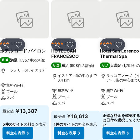
ホテル
ホテル
ホテル
3 ホテルのランク
4 ホテルのランク
4 ホテルのランク
シェア
お気に入りに追加
シェア
お気に入りに追加
シェア
お気に入
ホテル ロード バイロン
HOTEL SAN
Hotel San Lorenzo
FRANCESCO
Thermal Spa
8.4
満足
(
1,357件の評価
)
8.2
8.7
満足
(
908件の評価
)
大満足
(
1,792件
フォリーオ, イタリア
イスキア, 街の中心まで
ラッコアメーノ（イ
6.4 km
ア）, 街の中心まで0
km
無料Wi-Fi
無料Wi-Fi
無料Wi-Fi
プール
プール
プール
スパ
スパ
スパ
￥13,387
最安値
￥16,613
正確な料金を確認する
最安値
は日付を選択してくだ
5件のサイト
の料金を表示
1件のサイト
の料金を表示
い
料金を表示
料金を表示
料金を表示