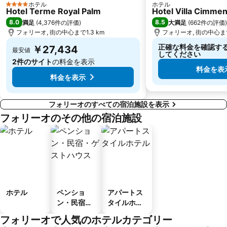
ホテル
ホテル
4 ホテルのランク
Hotel Terme Royal Palm
Hotel Villa Cimme
8.0
8.5
満足
(
4,376件の評価
)
大満足
(
662件の評価
)
フォリーオ, 街の中心まで1.3 km
フォリーオ, 街の中心まで1
正確な料金を確認す
￥27,434
最安値
してください
2件のサイト
の料金を表示
料金を表
料金を表示
フォリーオのすべての宿泊施設を表示
フォリーオのその他の宿泊施設
ホテル
ペンショ
アパートス
ン・民宿・
タイルホテ
ゲストハウ
ル
フォリーオで人気のホテルカテゴリー
ス