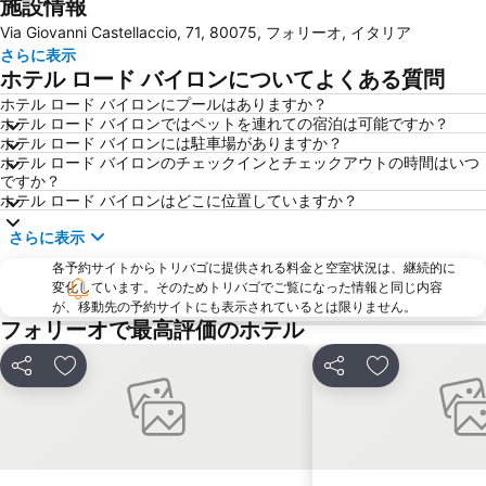
施設情報
Scampìa
Museo di Capodimonte
Via Giovanni Castellaccio, 71, 80075, フォリーオ, イタリア
Castel dell'Ovo
Vomero
さらに表示
Via Toledo
Piazza Bellini
ホテル ロード バイロンについてよくある質問
Stazione di Sorrento
Porto di Ischia
ホテル ロード バイロンにプールはありますか？
ホテル ロード バイロンではペットを連れての宿泊は可能ですか？
Via Chiaia
Piazza del Plebiscito
ホテル ロード バイロンには駐車場がありますか？
Spaccanapoli
Marina Grande
ホテル ロード バイロンのチェックインとチェックアウトの時間はいつ
ですか？
Funiculare di Mergellina
Palazzo Reale
ホテル ロード バイロンはどこに位置していますか？
Castel Nuovo
National Archaeological Museum
さらに表示
Montecalvario
Basilica di Santa Chiara
各予約サイトからトリバゴに提供される料金と空室状況は、継続的に
Teatro Bellini
Mercatini di Natale San Gregorio Armeno
変化しています。そのためトリバゴでご覧になった情報と同じ内容
が、移動先の予約サイトにも表示されているとは限りません。
Da Michele
San Giovanni a Teduccio
フォリーオで最高評価のホテル
Barra
Piazza Dante
シェア
お気に入りに追加
シェア
お気に入りに
Piazza Tasso