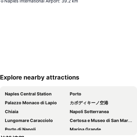
Naples International Airport
:
39.2
km
Explore nearby attractions
地図を拡大
Naples Central Station
Porto
Palazzo Monaco di Lapio
カポディキーノ空港
Chiaia
Napoli Sotterranea
Lungomare Caracciolo
Certosa e Museo di San Martino
Porto di Napoli
Marina Grande