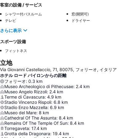
客室の設備 / サービス
シャワー付バスルーム
窓(開閉可)
テレビ
ドライヤー
さらに表示
スポーツ設備
フィットネス
立地
Via Giovanni Castellaccio, 71, 80075, フォリーオ, イタリア
ホテル ロード バイロンからの距離
フォリーオ
:
0.3
km
Museo Archeologico di Pithecusae
:
2.4
km
Museo Angelo Rizzoli
:
2.4
km
Terme di Cavascura
:
4.9
km
Stadio Vincenzo Rispoli
:
6.8
km
Stadio Enzo Mazzella
:
6.9
km
Museo del Mare
:
8
km
Cathedral Of The Assunta
:
8.4
km
Remains Of The Temple Of Sun
:
8.4
km
Torregaveta
:
17.4
km
Grotta della Dragonara
:
19.4
km