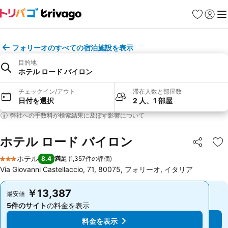
お気に入り
ログイ
メ
フォリーオのすべての宿泊施設を表示
目的地
ホテル ロード バイロン
チェックイン/アウト
滞在人数と部屋数
日付を選択
2 人、1 部屋
弊社への手数料が検索結果に及ぼす影響について
ホテル ロード バイロン
シェア
お
ホテル
8.4
満足
(
1,357件の評価
)
3 ホテルのランク
Via Giovanni Castellaccio, 71, 80075, フォリーオ, イタリア
￥13,387
￥13,387
最安値
最安値
5件のサイト
の料金を表示
5件のサイト
の料金を表示
料金を表示
料金を表示