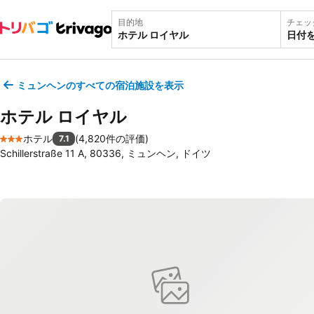
目的地
チェッ
日付
ミュンヘンのすべての宿泊施設を表示
ホテル ロイヤル
ホテル
(
4,820件の評価
)
7.1
3 ホテルのランク
Schillerstraße 11 A, 80336, ミュンヘン, ドイツ