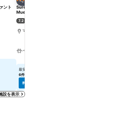
3 ホテルのランク
3 ホテルのランク
シェア
シェア
ファント
Sure Hotel by Best Western
ホテル オイロピエッシャー 
Muenchen Hauptbahnhof
ダルト オンリー
7.2
8.2
(
8,054件の評価
)
満足
(
7,324件の評価
)
マリエン広場まで1.5 km
マリエン広場まで1.2 km
ペット可
無料Wi-Fi
￥12,105
￥12,317
最安値
最安値
6件のサイト
の料金を表示
6件のサイト
の料金を表示
料金を表示
料金を表示
施設を表示