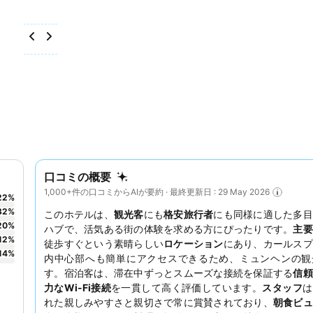
口コミの概要
1,000+件の口コミからAIが要約 · 最終更新日 : 29 May 2026
22
%
32
%
このホテルは、
観光客
にも
格安旅行者
にも同様に適した多目
20
%
ハブで、活気ある街の体験を求める方にぴったりです。
主要
12
%
徒歩すぐという素晴らしい
ロケーション
にあり、カールスプ
14
%
内中心部へも簡単にアクセスできるため、ミュンヘンの観
す。宿泊客は、滞在中ずっとスムーズな接続を保証する
信頼
力なWi-Fi接続
を一貫して高く評価しています。
スタッフ
は
れた親しみやすさと親切さで常に賞賛されており、
朝食ビュ