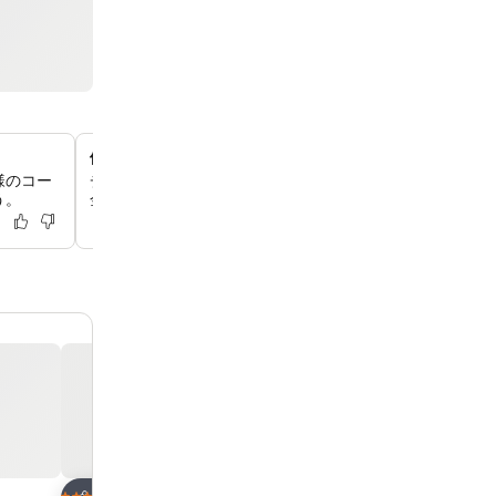
便利な荷物預かりサービス
様のコー
チェックイン前や出発後に街を自由に散策できるよう、2
う。
金で安全な荷物預かりサービスをご利用いただけます。
お気に入りに追加
お気に入りに追
ホテル
ホテル