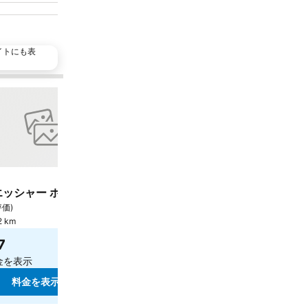
イトにも表
人気施設
追加
お気に入りに追加
シェア
ホテル
3 ホテルのランク
ッシャー ホフ - アダルト オンリー
H2 Hotel München Ol
8.5
評価
)
大満足
(
36,418件の評価
)
 km
ミュンヘン, 街の中心まで5.9
7
￥16,830
最安値
金を表示
6件のサイト
の料金を表
料金を表示
料金を表示