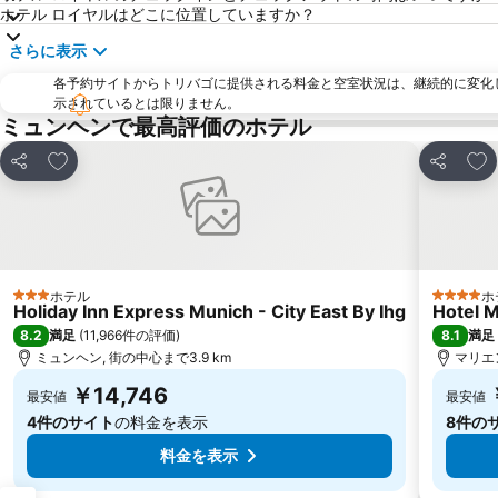
ホテル ロイヤルはどこに位置していますか？
さらに表示
各予約サイトからトリバゴに提供される料金と空室状況は、継続的に変化
示されているとは限りません。
ミュンヘンで最高評価のホテル
お気に入りに追加
お
シェア
シェア
ホテル
ホ
3 ホテルのランク
4 ホテ
Holiday Inn Express Munich - City East By Ihg
Hotel M
8.2
8.1
満足
(
11,966件の評価
)
満足
ミュンヘン, 街の中心まで3.9 km
マリエン
￥14,746
最安値
最安値
4件のサイト
の料金を表示
8件の
料金を表示