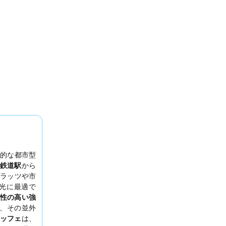
的な都市型
鉄道駅
から
ラッツや市
光に最適で
性の高い強
、その並外
ッフェ
は、