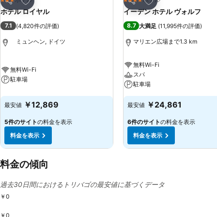
3 ホテルのランク
4 ホテルのランク
シェア
シェア
ホテル ロイヤル
イーデン ホテル ヴォルフ
7.1
8.7
(
4,820件の評価
)
大満足
(
11,995件の評価
)
ミュンヘン, ドイツ
マリエン広場まで1.3 km
無料Wi-Fi
無料Wi-Fi
スパ
駐車場
駐車場
￥12,869
￥24,861
最安値
最安値
5件のサイト
の料金を表示
6件のサイト
の料金を表示
料金を表示
料金を表示
料金の傾向
過去30日間におけるトリバゴの最安値に基づくデータ
￥0
￥0