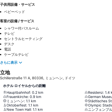
子供用設備・サービス
ベビーベッド
客室の設備 / サービス
シャワー付バスルーム
テレビ
セントラルヒーティング
デスク
電話
ケーブルテレビ
さらに表示
立地
Schillerstraße 11 A, 80336, ミュンヘン, ドイツ
ホテル ロイヤルからの距離
Hauptbahnhof
:
0.2
km
Residenz
:
1.4
Frauenkirche
:
0.9
km
German Muse
ミュンヘン
:
1.1
km
Oktoberfest
:
1.1
km
Olympic Stad
New Town Hall
:
1.1
km
ニンフェンブ