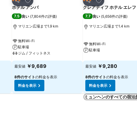
3 ホテルのランク
3 ホテルのランク
シェア
シェア
ホテル アンバ
クレアティフ ホテル エレ
7.5
7.7
良い
(
7,804件の評価
)
良い
(
5,656件の評価
)
マリエン広場まで1.9 km
マリエン広場まで1.4 km
無料Wi-Fi
無料Wi-Fi
駐車場
駐車場
ジム / フィットネス
￥9,689
￥9,280
最安値
最安値
8件のサイト
の料金を表示
8件のサイト
の料金を表示
料金を表示
料金を表示
ミュンヘンのすべての宿泊