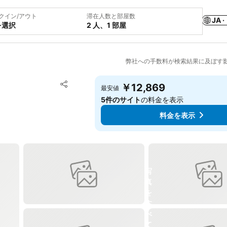
クイン/アウト
滞在人数と部屋数
JA ·
を選択
2 人、1 部屋
弊社への手数料が検索結果に及ぼす
お気に入りに追加
￥12,869
最安値
シェア
5件のサイト
の料金を表示
料金を表示