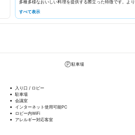
多種多様なおいしい料理を提供する際立った特徴です。より
を希望する場合は、中庭に面した部屋をリクエストすると
すべて表示
う。
駐車場
入り口 / ロビー
駐車場
会議室
インターネット使用可能PC
ロビー内WiFi
アレルギー対応客室