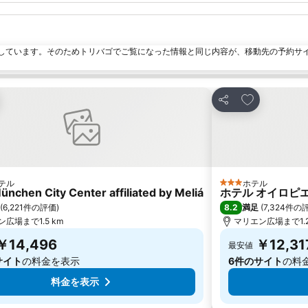
しています。そのためトリバゴでご覧になった情報と同じ内容が、移動先の予約サ
気に入りに追加
お気に入りに
シェア
テル
ホテル
ルのランク
3 ホテルのランク
ünchen City Center affiliated by Meliá
ホテル オイロピエ
8.2
(
6,221件の評価
)
満足
(
7,324件の
広場まで1.5 km
マリエン広場まで1.2
￥14,496
￥12,31
最安値
サイト
の料金を表示
6件のサイト
の料
料金を表示