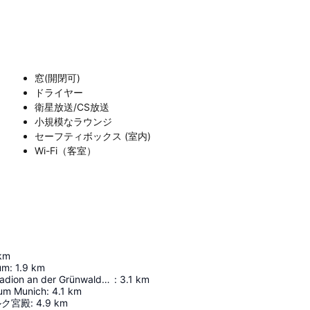
窓(開閉可)
ドライヤー
衛星放送/CS放送
小規模なラウンジ
セーフティボックス (室内)
Wi-Fi（客室）
km
um
:
1.9
km
Städtisches Stadion an der Grünwalder Straße
:
3.1
km
ium Munich
:
4.1
km
ルク宮殿
:
4.9
km