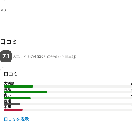
￥0
口コミ
7.1
人気サイトの4,820件の評価から算出
口コミ
大満足
満足
良い
普通
不満
口コミを表示