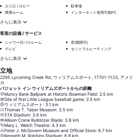
入り口 / ロビー
駐車場
禁煙ルーム
インターネット使用可能PC
さらに表示
客室の設備 / サービス
シャワー付バスルーム
窓(開閉可)
テレビ
セントラルヒーティング
さらに表示
立地
2295 Lycoming Creek Rd, ウィリアムスポート, 17701-1133, アメリ
カ
バジェット イン ウィリアムズポートからの距離
Muncy Bank Ballpark at Historic Bowman Field
:
2.5
km
Site of first Little League baseball game
:
2.5
km
ウィリアムスポート
:
3.1
km
Thomas T. Taber Museum
:
3.5
km
STA Stadium
:
3.6
km
Allison Crane Bulldozer Blade
:
3.8
km
Mary L. Welch Theatre
:
4.3
km
Peter J. McGovern Museum and Official Store
:
6.7
km
Kenneth M. Robbins Stadium
:
6.8
km