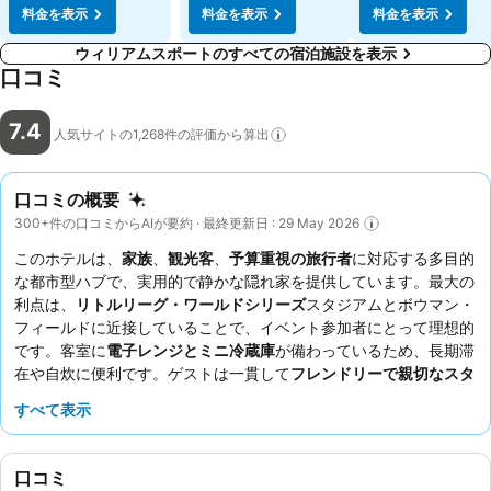
料金を表示
料金を表示
料金を表示
ウィリアムスポートのすべての宿泊施設を表示
口コミ
7.4
人気サイトの1,268件の評価から算出
口コミの概要
300+件の口コミからAIが要約 · 最終更新日 : 29 May 2026
このホテルは、
家族
、
観光客
、
予算重視の旅行者
に対応する多目的
な都市型ハブで、実用的で静かな隠れ家を提供しています。最大の
利点は、
リトルリーグ・ワールドシリーズ
スタジアムとボウマン・
フィールドに近接していることで、イベント参加者にとって理想的
です。客室に
電子レンジとミニ冷蔵庫
が備わっているため、長期滞
在や自炊に便利です。ゲストは一貫して
フレンドリーで親切なスタ
ッフ
を高く評価していますが、朝食サービスは最小限であると指摘
すべて表示
されています。長期滞在を計画している場合は、お得な
週単位およ
び月単位の料金
についてお問い合わせください。
口コミ