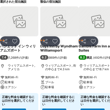
選択された宿泊施設
類似の宿泊施設
ホテル
ホテル
ホテル
2 ホテルのランク
2 ホテルのランク
2 ホテルのランク
シェア
お気に入りに追加
シェア
お気に入りに追加
シェア
お気に入
バジェット イン ウィリ
Days Inn by Wyndham
Gamble Farm Inn 
アムズポート
Williamsport
Suites
7.4
6.2
8.2
(
1,268件の評価
)
(
869件の評価
)
満足
(
492件の評
ウィリアムスポート,
ウィリアムスポート, 街
ウィリアムスポート,
アメリカ
の中心まで4.3 km
の中心まで18.7 km
無料Wi-Fi
無料Wi-Fi
無料Wi-Fi
駐車場
プール
駐車場
エアコン
駐車場
エアコン
正確な料金を確認するに
正確な料金を確認するに
正確な料金を確認する
は日付を選択してくださ
は日付を選択してくださ
は日付を選択してくだ
い
い
い