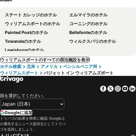
ステート カレッジのホテル
エルマイラのホテル
ウィリアムスポートのホテル
コーニングのホテル
Painted Postのホテル
Bellefonteのホテル
Towandaのホテル
ウィルクスバリのホテル
Lewisburgのホテル
ウィリアムスポートのすべての宿泊施設を表示
ホテル検索
北米
アメリカ
ペンシルベニア州
ウィリアムスポート
バジェット イン ウィリアムズポート
Facebook
Twitter
Insta
Yo
国を選択してください。
Googleに追加
トリバゴの結果を簡単に確認: Google上
の優先するニュース提供元としてトリバ
ゴを追加しましょう。
トリバゴとは