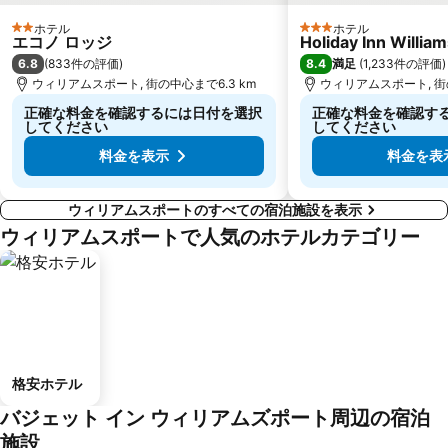
ホテル
ホテル
2 ホテルのランク
3 ホテルのランク
エコノ ロッジ
Holiday Inn Willia
6.8
8.4
(
833件の評価
)
満足
(
1,233件の評価
)
ウィリアムスポート, 街の中心まで6.3 km
ウィリアムスポート, 街の
正確な料金を確認するには日付を選択
正確な料金を確認す
してください
してください
料金を表示
料金を表
ウィリアムスポートのすべての宿泊施設を表示
ウィリアムスポートで人気のホテルカテゴリー
格安ホテル
バジェット イン ウィリアムズポート周辺の宿泊
施設