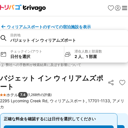
お気に入り
ログイ
メ
ウィリアムスポートのすべての宿泊施設を表示
目的地
バジェット イン ウィリアムズポート
チェックイン/アウト
滞在人数と部屋数
日付を選択
2 人、1 部屋
弊社への手数料が検索結果に及ぼす影響について
バジェット イン ウィリアムズポ
ート
シェア
お
ホテル
7.4
(
1,268件の評価
)
2 ホテルのランク
2295 Lycoming Creek Rd, ウィリアムスポート, 17701-1133, アメリ
カ
正確な料金を確認するには日付を選択してください
正確な料金を確認するには日付を選択してください