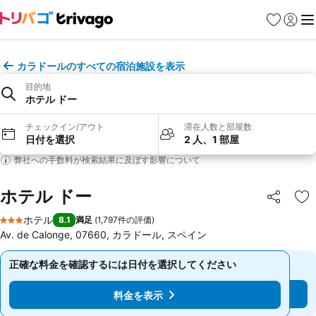
お気に入り
ログイ
メ
カラドールのすべての宿泊施設を表示
目的地
ホテル ドー
チェックイン/アウト
滞在人数と部屋数
日付を選択
2 人、1 部屋
弊社への手数料が検索結果に及ぼす影響について
ホテル ドー
シェア
お
ホテル
8.1
満足
(
1,797件の評価
)
3 ホテルのランク
Av. de Calonge, 07660, カラドール, スペイン
正確な料金を確認するには日付を選択してください
正確な料金を確認するには日付を選択してください
料金を表示
料金を表示