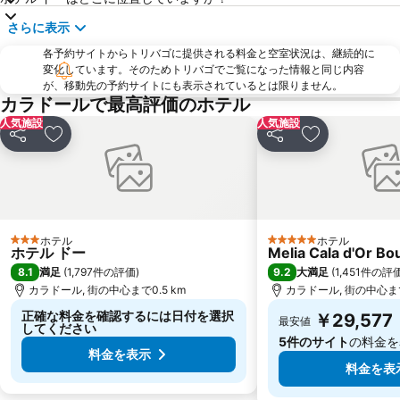
さらに表示
各予約サイトからトリバゴに提供される料金と空室状況は、継続的に
変化しています。そのためトリバゴでご覧になった情報と同じ内容
が、移動先の予約サイトにも表示されているとは限りません。
カラドールで最高評価のホテル
人気施設
人気施設
シェア
お気に入りに追加
シェア
お気に入りに
ホテル
ホテル
3 ホテルのランク
5 ホテルのランク
ホテル ドー
Melia Cala d'Or Bo
8.1
9.2
満足
(
1,797件の評価
)
大満足
(
1,451件の評
カラドール, 街の中心まで0.5 km
カラドール, 街の中心まで
正確な料金を確認するには日付を選択
￥29,577
最安値
してください
5件のサイト
の料金を
料金を表示
料金を表