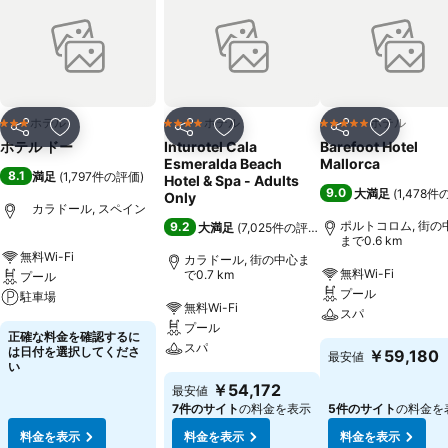
ホテル
ホテル
ホテル
3 ホテルのランク
4 ホテルのランク
5 ホテルのランク
シェア
お気に入りに追加
シェア
お気に入りに追加
シェア
お気に入
ホテル ドー
Inturotel Cala
Barefoot Hotel
Esmeralda Beach
Mallorca
8.1
満足
(
1,797件の評価
)
Hotel & Spa - Adults
9.0
大満足
(
1,478
Only
カラドール, スペイン
ポルトコロム, 街の
9.2
大満足
(
7,025件の評価
)
まで0.6 km
無料Wi-Fi
カラドール, 街の中心ま
無料Wi-Fi
で0.7 km
プール
プール
駐車場
無料Wi-Fi
スパ
プール
正確な料金を確認するに
スパ
は日付を選択してくださ
￥59,180
最安値
い
￥54,172
最安値
7件のサイト
の料金を表示
5件のサイト
の料金を
料金を表示
料金を表示
料金を表示