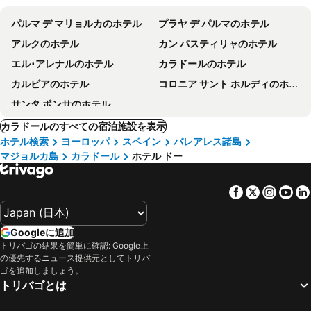
パルマ デ マリョルカのホテル
プラヤ デ パルマのホテル
アルクのホテル
カン パスティリャのホテル
エル･アレナルのホテル
カラドールのホテル
カルビアのホテル
コロニア サント ホルディのホテル
サンタ ポンサのホテル
カラドールのすべての宿泊施設を表示
ホテル検索
ヨーロッパ
スペイン
バレアレス諸島
マジョルカ島
カラドール
ホテル ドー
Facebook
Twitter
Insta
Yo
Googleに追加
トリバゴの結果を簡単に確認: Google上
の優先するニュース提供元としてトリバ
ゴを追加しましょう。
トリバゴとは