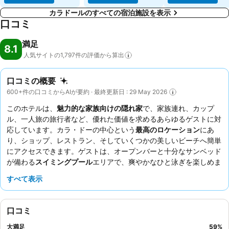
カラドールのすべての宿泊施設を表示
口コミ
満足
8.1
人気サイトの1,797件の評価から算出
口コミの概要
600+件の口コミからAIが要約 · 最終更新日 : 29 May 2026
このホテルは、
魅力的な家族向けの隠れ家
で、家族連れ、カップ
ル、一人旅の旅行者など、優れた価値を求めるあらゆるゲストに対
応しています。カラ・ドーの中心という
最高のロケーション
にあ
り、ショップ、レストラン、そしていくつかの美しいビーチへ簡単
にアクセスできます。ゲストは、オープンバーと十分なサンベッド
が備わる
スイミングプール
エリアで、爽やかなひと泳ぎを楽しめま
す。
スタッフ
は、その並外れた親しみやすさと親切さで常に賞賛さ
すべて表示
れており、
朝食ビュッフェ
は、多様で質の高い品揃えが魅力です。
より静かな滞在を希望する場合は、庭園に面した部屋をリクエスト
することをお勧めします。
口コミ
大満足
59
%