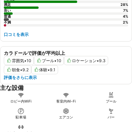
満足
28
%
良い
7
%
普通
4
%
不満
2
%
口コミを表示
カラドールで評価が平均以上
雰囲気
•
10
プール
•
10
ロケーション
•
9.3
朝食
•
9.2
体験
•
9.1
評価をさらに表示
主な設備
ロビー内WiFi
客室内Wi-Fi
プール
駐車場
エアコン
バー