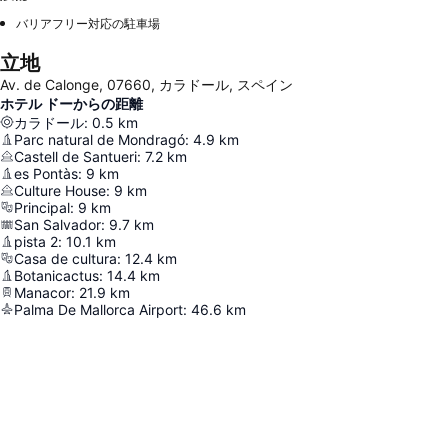
バリアフリー対応の駐車場
立地
Av. de Calonge, 07660, カラドール, スペイン
ホテル ドーからの距離
カラドール
:
0.5
km
Parc natural de Mondragó
:
4.9
km
Castell de Santueri
:
7.2
km
es Pontàs
:
9
km
Culture House
:
9
km
Principal
:
9
km
San Salvador
:
9.7
km
pista 2
:
10.1
km
Casa de cultura
:
12.4
km
Botanicactus
:
14.4
km
Manacor
:
21.9
km
Palma De Mallorca Airport
:
46.6
km