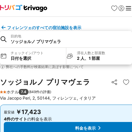
お気に入り
ログイ
メ
フィレンツェのすべての宿泊施設を表示
目的地
ソッジョルノ プリマヴェラ
チェックイン/アウト
滞在人数と部屋数
日付を選択
2 人、1 部屋
弊社への手数料が検索結果に及ぼす影響について
ソッジョルノ プリマヴェラ
シェア
お
ホテル
7.4
(
849件の評価
)
2 ホテルのランク
Via Jacopo Peri, 2, 50144, フィレンツェ, イタリア
￥17,423
￥17,423
最安値
最安値
4件のサイト
の料金を表示
4件のサイト
の料金を表示
料金を表示
料金を表示