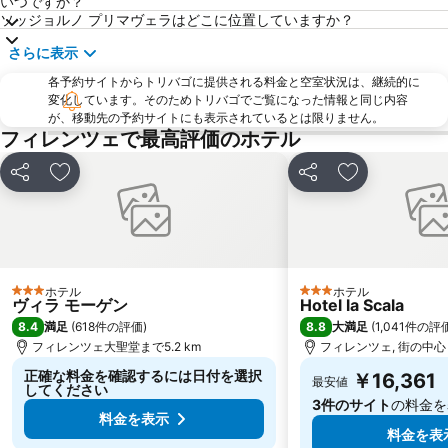
いつですか？
Firenze Festival
サンタ・クローチェ教会
ソッジョルノ プリマヴェラはどこに位置していますか？
Palazzo Strozzi
Piazza della Repubblica
さらに表示
Via dei Calzaiuoli
Badia Fiorentina
各予約サイトからトリバゴに提供される料金と空室状況は、継続的に
カンポ ディ マルテ
Soffiano
変化しています。そのためトリバゴでご覧になった情報と同じ内容
が、移動先の予約サイトにも表示されているとは限りません。
Peretola
Antella
フィレンツェで最高評価のホテル
Teatro Manzoni
Staggia Senese
シェア
お気に入りに追加
シェア
お気に入りに
ホテル
ホテル
3 ホテルのランク
3 ホテルのランク
ヴィラ モーゲン
Hotel la Scala
8.4
8.8
満足
(
618件の評価
)
大満足
(
1,041件の評
フィレンツェ大聖堂まで5.2 km
フィレンツェ, 街の中心ま
正確な料金を確認するには日付を選択
￥16,361
最安値
してください
3件のサイト
の料金を
料金を表示
料金を表