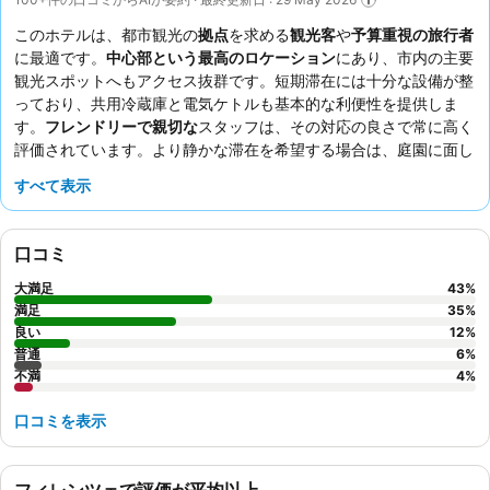
このホテルは、都市観光の
拠点
を求める
観光客
や
予算重視の旅行者
に最適です。
中心部という最高のロケーション
にあり、市内の主要
観光スポットへもアクセス抜群です。短期滞在には十分な設備が整
っており、共用冷蔵庫と電気ケトルも基本的な利便性を提供しま
す。
フレンドリーで親切な
スタッフは、その対応の良さで常に高く
評価されています。より静かな滞在を希望する場合は、庭園に面し
た部屋をリクエストすると良いでしょう。
すべて表示
口コミ
大満足
43
%
満足
35
%
良い
12
%
普通
6
%
不満
4
%
口コミを表示
フィレンツェで評価が平均以上