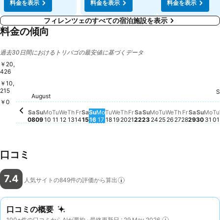
料金を表示
料金を表示
料金を表示
フィレンツェのすべての宿泊施設を表示
料金の傾向
過去30日間におけるトリバゴの最安値に基づくデータ
￥20,
426
￥10,
215
S
T
￥
Wednesday, August 12
￥15,307
Wednesday, August 19
￥15,307
Tuesday, Augus
￥15,318
August
Saturday, August 08
￥13,810
Sunday, August 09
￥13,712
Monday, August 10
￥13,635
Tuesday, August 11
￥13,635
Thursday, August 13
￥13,646
Friday, August 14
￥13,620
Saturday, August 15
￥13,653
Sunday, August 16
￥13,653
Monday, August 17
￥13,679
Tuesday, August 18
￥13,619
Friday, August 21
￥13,668
Saturday, August 22
￥13,679
Sunday, August 23
￥13,619
Monday, August 
￥13,681
Wednesday, 
￥13,677
Thursday, 
￥13,681
Friday, A
￥13,681
Saturda
￥13,61
Sunda
￥13,
Mo
￥1
￥0
Thursday, August 20
この日付の価格動向はあり
Sa
Su
Mo
Tu
We
Th
Fr
Sa
Su
Mo
Tu
We
Th
Fr
Sa
Su
Mo
Tu
We
Th
Fr
Sa
Su
Mo
Tu
08
09
10
11
12
13
14
15
16
17
18
19
20
21
22
23
24
25
26
27
28
29
30
31
01
口コミ
7.4
人気サイトの849件の評価から算出
口コミの概要
100+件の口コミからAIが要約 · 最終更新日 : 29 May 2026