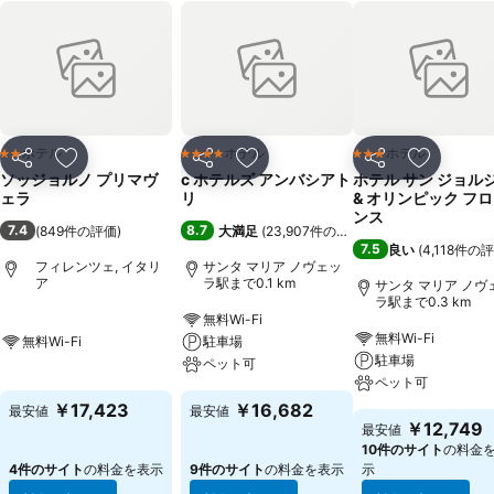
ホテル
ホテル
ホテル
2 ホテルのランク
4 ホテルのランク
3 ホテルのランク
シェア
お気に入りに追加
シェア
お気に入りに追加
シェア
お気に入
ソッジョルノ プリマヴ
c ホテルズ アンバシアト
ホテル サン ジョル
ェラ
リ
& オリンピック フ
ンス
7.4
8.7
(
849件の評価
)
大満足
(
23,907件の評価
)
7.5
良い
(
4,118件の
フィレンツェ, イタリ
サンタ マリア ノヴェッ
ア
ラ駅まで0.1 km
サンタ マリア ノヴ
ラ駅まで0.3 km
無料Wi-Fi
無料Wi-Fi
無料Wi-Fi
駐車場
駐車場
ペット可
ペット可
￥17,423
￥16,682
最安値
最安値
￥12,749
最安値
10件のサイト
の料金
4件のサイト
の料金を表示
9件のサイト
の料金を表示
示