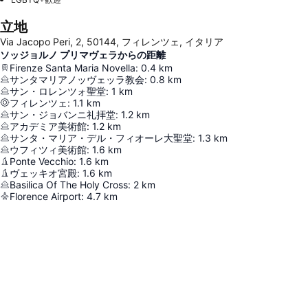
立地
Via Jacopo Peri, 2, 50144, フィレンツェ, イタリア
ソッジョルノ プリマヴェラからの距離
Firenze Santa Maria Novella
:
0.4
km
サンタマリアノッヴェッラ教会
:
0.8
km
サン・ロレンツォ聖堂
:
1
km
フィレンツェ
:
1.1
km
サン・ジョバンニ礼拝堂
:
1.2
km
アカデミア美術館
:
1.2
km
サンタ・マリア・デル・フィオーレ大聖堂
:
1.3
km
ウフィツィ美術館
:
1.6
km
Ponte Vecchio
:
1.6
km
ヴェッキオ宮殿
:
1.6
km
Basilica Of The Holy Cross
:
2
km
Florence Airport
:
4.7
km