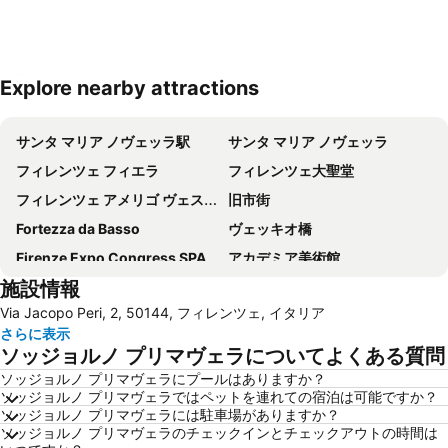
Explore nearby attractions
地図を拡大
サンタ マリア ノヴェッラ駅
サンタ マリア ノヴェッラ
フィレンツェ フィエラ
フィレンツェ大聖堂
フィレンツェ アメリゴ ヴェスプッチ空港
旧市街
Fortezza da Basso
ヴェッキオ橋
Firenze Expo Congress SPA
アカデミア美術館
施設情報
Galleria degli Uffizi
Stazione di Prato Centrale
Via Jacopo Peri, 2, 50144, フィレンツェ, イタリア
ジョットの鐘楼
Mercato di San Lorenzo
さらに表示
San Lorenzo Market
(ピエンツァ)フィレンツェ歴史地区
ソッジョルノ プリマヴェラについてよくある質問
ダビデ像 (ミケランジェロ)
Il Prato
ソッジョルノ プリマヴェラにプールはありますか？
ソッジョルノ プリマヴェラではペットを連れての宿泊は可能ですか？
Officina Profumo Farmaceutica di Santa Maria Novella
Basilica of St Lawrence
ソッジョルノ プリマヴェラには駐車場がありますか？
The Westin Excelsior
Brunelleschi
ソッジョルノ プリマヴェラのチェックインとチェックアウトの時間は