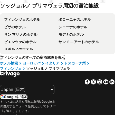
テル
ソッジョルノ プリマヴェラ周辺の宿泊施設
フィレンツェのホテル
ボローニャのホテル
ピサのホテル
シエーナのホテル
サン マリノのホテル
モデナのホテル
ピエンツァのホテル
サン ミニアートのホテル
リボルノのホテル
フィレンツェのすべての宿泊施設を表示
ホテル検索
ヨーロッパ
イタリア
トスカーナ州
フィレンツェ
ソッジョルノ プリマヴェラ
Facebook
Twitter
Insta
Yo
Googleに追加
トリバゴの結果を簡単に確認: Google上
の優先するニュース提供元としてトリバ
ゴを追加しましょう。