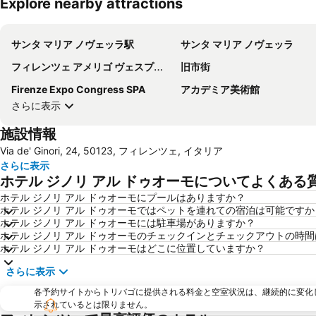
Explore nearby attractions
サンタ マリア ノヴェッラ駅
サンタ マリア ノヴェッラ
フィレンツェ アメリゴ ヴェスプッチ空港
旧市街
Firenze Expo Congress SPA
アカデミア美術館
さらに表示
施設情報
Via de' Ginori, 24, 50123, フィレンツェ, イタリア
さらに表示
ホテル ジノリ アル ドゥオーモについてよくある
ホテル ジノリ アル ドゥオーモにプールはありますか？
ホテル ジノリ アル ドゥオーモではペットを連れての宿泊は可能ですか
ホテル ジノリ アル ドゥオーモには駐車場がありますか？
ホテル ジノリ アル ドゥオーモのチェックインとチェックアウトの時
ホテル ジノリ アル ドゥオーモはどこに位置していますか？
さらに表示
各予約サイトからトリバゴに提供される料金と空室状況は、継続的に変化
示されているとは限りません。