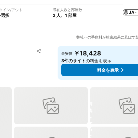
クイン/アウト
滞在人数と部屋数
JA ·
を選択
2 人、1 部屋
弊社への手数料が検索結果に及ぼす
お気に入りに追加
￥18,428
最安値
シェア
3件のサイト
の料金を表示
料金を表示