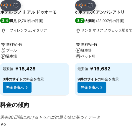
お気に入りに追加
お気に入りに追加
ホテル
ホテル
4 ホテルのランク
4 ホテルのランク
シェア
シェア
ホテル ジノリ アル ドゥオーモ
c ホテルズ アンバシアトリ
8.4
8.7
満足
(
2,701件の評価
)
大満足
(
23,907件の評価
)
フィレンツェ, イタリア
サンタ マリア ノヴェッラ駅まで0.
無料Wi-Fi
無料Wi-Fi
プール
駐車場
駐車場
ペット可
￥18,428
￥16,682
最安値
最安値
3件のサイト
の料金を表示
9件のサイト
の料金を表示
料金を表示
料金を表示
料金の傾向
過去30日間におけるトリバゴの最安値に基づくデータ
￥0