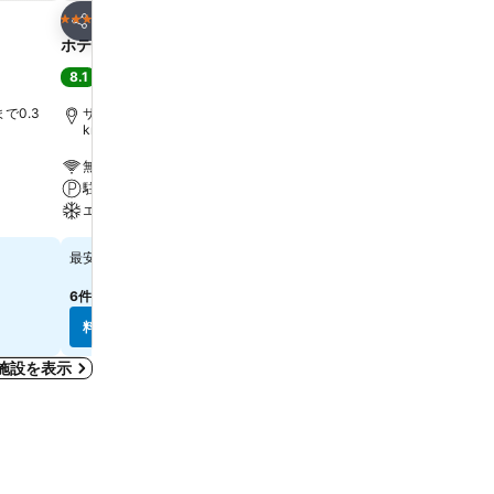
お気に入りに追加
お気に入りに追
ホテル
ホテル
3 ホテルのランク
4 ホテルのランク
シェア
シェア
ホテル デッレ ナツィオーニ
C ホテルズ ディプロマッ
8.1
8.9
満足
(
8,894件の評価
)
大満足
(
8,093件の評価
)
で0.3
サンタ マリア ノヴェッラ駅まで0.3
サンタ マリア ノヴェッラ駅
km
無料Wi-Fi
無料Wi-Fi
駐車場
ペット可
エアコン
エアコン
￥14,188
￥15,019
最安値
最安値
6件のサイト
の料金を表示
7件のサイト
の料金を表示
料金を表示
料金を表示
施設を表示