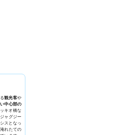
る
観光客
や
い中心部の
ッキオ橋な
ジャグジー
シスとなっ
淹れたての