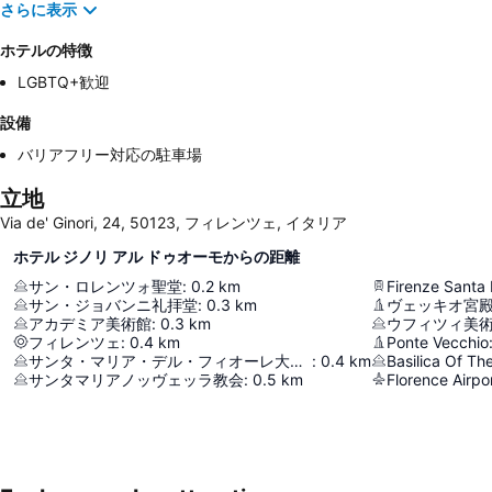
さらに表示
ホテルの特徴
LGBTQ+歓迎
設備
バリアフリー対応の駐車場
立地
Via de' Ginori, 24, 50123, フィレンツェ, イタリア
ホテル ジノリ アル ドゥオーモからの距離
サン・ロレンツォ聖堂
:
0.2
km
Firenze Santa 
サン・ジョバンニ礼拝堂
:
0.3
km
ヴェッキオ宮
アカデミア美術館
:
0.3
km
ウフィツィ美
フィレンツェ
:
0.4
km
Ponte Vecchio
サンタ・マリア・デル・フィオーレ大聖堂
:
0.4
km
Basilica Of Th
サンタマリアノッヴェッラ教会
:
0.5
km
Florence Airpo