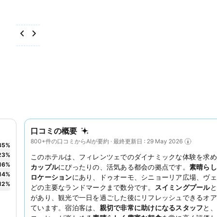
口コミの概要
800+件の口コミからAIが要約 · 最終更新日 : 29 May 2026
35
%
23
%
このホテルは、フィレンツェでのダイナミックな体験を求め
16
%
カップル
にぴったりの、活気ある都会の拠点です。
素晴らし
14
%
ロケーション
にあり、ドゥオーモ、シニョーリア広場、ヴェ
12
%
どの主要なランドマークまで数分です。
スイミングプール
と
があり、観光で一日を過ごした後にリフレッシュできるオア
ています。宿泊客は、
親切で非常に助けになるスタッフ
と、