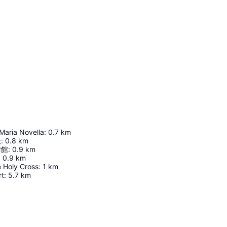
Maria Novella
:
0.7
km
殿
:
0.8
km
術館
:
0.9
km
:
0.9
km
e Holy Cross
:
1
km
rt
:
5.7
km