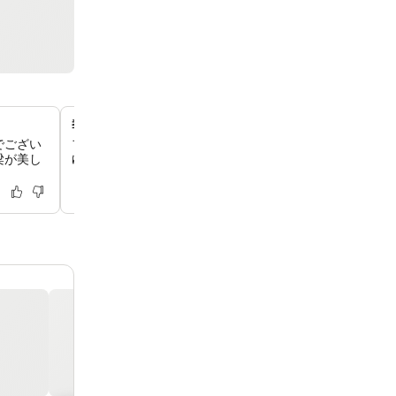
季節限定の屋外プールと庭園
でござい
フィレンツェ散策の後は、季節限定の屋外プールがある静
梁が美し
ゆったりとお過ごしいただけます。