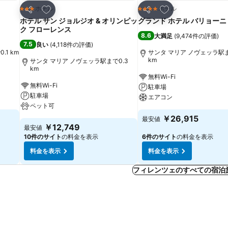
お気に入りに追加
お気に入りに追加
ホテル
ホテル
3 ホテルのランク
4 ホテルのランク
シェア
シェア
ホテル サン ジョルジオ & オリンピッ
グランド ホテル バリョーニ
ク フローレンス
8.6
大満足
(
9,474件の評価
)
7.5
良い
(
4,118件の評価
)
1 km
サンタ マリア ノヴェッラ駅ま
km
サンタ マリア ノヴェッラ駅まで0.3
km
無料Wi-Fi
無料Wi-Fi
駐車場
駐車場
エアコン
ペット可
￥26,915
最安値
￥12,749
最安値
10件のサイト
の料金を表示
6件のサイト
の料金を表示
料金を表示
料金を表示
フィレンツェのすべての宿泊