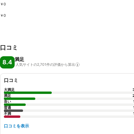
￥0
￥0
口コミ
満足
8.4
人気サイトの2,701件の評価から算出
口コミ
大満足
満足
良い
普通
不満
口コミを表示