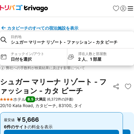
お気に入り
ログイ
メ
カタビーチのすべての宿泊施設を表示
目的地
シュガー マリーナ リゾート - ファッション - カタ ビーチ
チェックイン/アウト
滞在人数と部屋数
日付を選択
2 人、1 部屋
弊社への手数料が検索結果に及ぼす影響について
シュガー マリーナ リゾート - フ
ァッション - カタ ビーチ
シェア
お
ホテル
8.5
大満足
(
6,372件の評価
)
4 ホテルのランク
20/10 Kata Road, カタビーチ, 83100, タイ
￥5,666
￥5,666
最安値
最安値
6件のサイト
の料金を表示
6件のサイト
の料金を表示