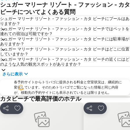
Wat Chalong
Mamma Mia
シュガー マリーナ リゾート - ファッション - カタ
Freedom Beach
Central Festival Phuket
ビーチについてよくある質問
Phuket Sea Shell Museum
Phuket Aquarium
シュガー マリーナ リゾート - ファッション - カタ ビーチにプールはあ
りますか？
Soi Romanee
Phuket Zoo
シュガー マリーナ リゾート - ファッション - カタ ビーチではペットを
連れての宿泊は可能ですか？
シュガー マリーナ リゾート - ファッション - カタ ビーチには駐車場が
ありますか？
シュガー マリーナ リゾート - ファッション - カタ ビーチはどこに位置
していますか？
シュガー マリーナ リゾート - ファッション - カタ ビーチの近くにはど
のような人気の観光スポットがありますか？
さらに表示
各予約サイトからトリバゴに提供される料金と空室状況は、継続的に
変化しています。そのためトリバゴでご覧になった情報と同じ内容
が、移動先の予約サイトにも表示されているとは限りません。
カタビーチで最高評価のホテル
シェア
お気に入りに追加
シェア
お気に入りに