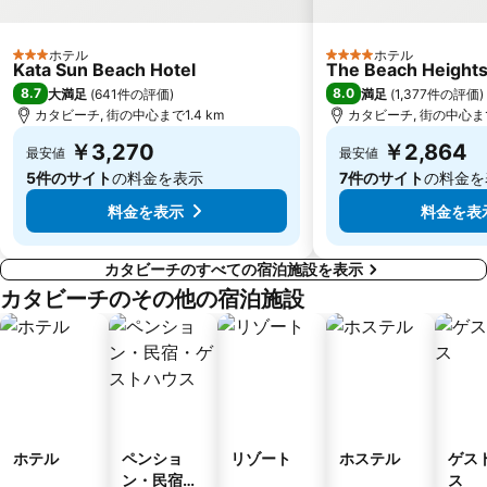
ホテル
ホテル
3 ホテルのランク
4 ホテルのランク
Kata Sun Beach Hotel
The Beach Heights
8.7
8.0
大満足
(
641件の評価
)
満足
(
1,377件の評価
)
カタビーチ, 街の中心まで1.4 km
カタビーチ, 街の中心まで
￥3,270
￥2,864
最安値
最安値
5件のサイト
の料金を表示
7件のサイト
の料金を
料金を表示
料金を表
カタビーチのすべての宿泊施設を表示
カタビーチのその他の宿泊施設
ホテル
ペンショ
リゾート
ホステル
ゲス
ン・民宿・
ス