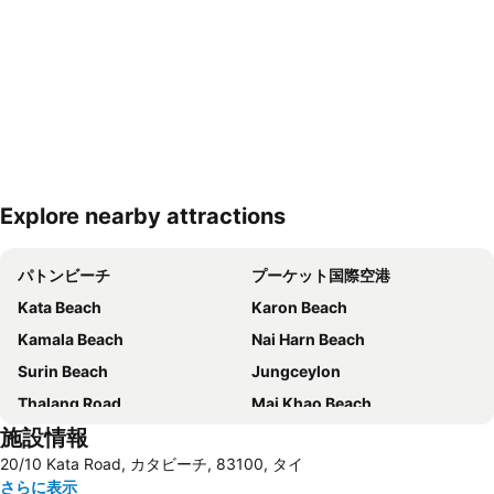
Explore nearby attractions
地図を拡大
パトンビーチ
プーケット国際空港
Kata Beach
Karon Beach
Kamala Beach
Nai Harn Beach
Surin Beach
Jungceylon
Thalang Road
Mai Khao Beach
施設情報
Bangla Thai Boxing
K.Y.N Muay Thai Gym
20/10 Kata Road, カタビーチ, 83100, タイ
Ko Yao Noi
Soi Bangla
さらに表示