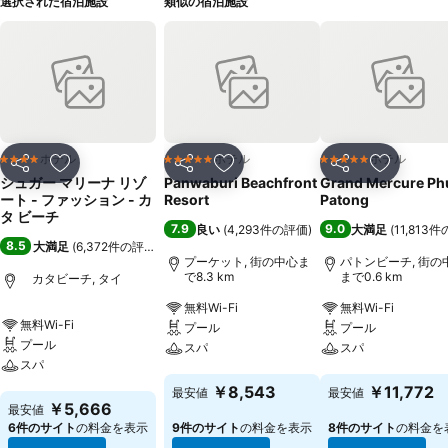
選択された宿泊施設
類似の宿泊施設
ホテル
ホテル
ホテル
4 ホテルのランク
5 ホテルのランク
5 ホテルのランク
シェア
お気に入りに追加
シェア
お気に入りに追加
シェア
お気に入
シュガー マリーナ リゾ
Panwaburi Beachfront
Grand Mercure Ph
ート - ファッション - カ
Resort
Patong
タ ビーチ
7.9
9.0
良い
(
4,293件の評価
)
大満足
(
11,813
8.5
大満足
(
6,372件の評価
)
プーケット, 街の中心ま
パトンビーチ, 街の
で8.3 km
まで0.6 km
カタビーチ, タイ
無料Wi-Fi
無料Wi-Fi
無料Wi-Fi
プール
プール
プール
スパ
スパ
スパ
料金を表示
料金を表示
￥8,543
￥11,772
最安値
最安値
料金を表示
￥5,666
最安値
6件のサイト
の料金を表示
9件のサイト
の料金を表示
8件のサイト
の料金を