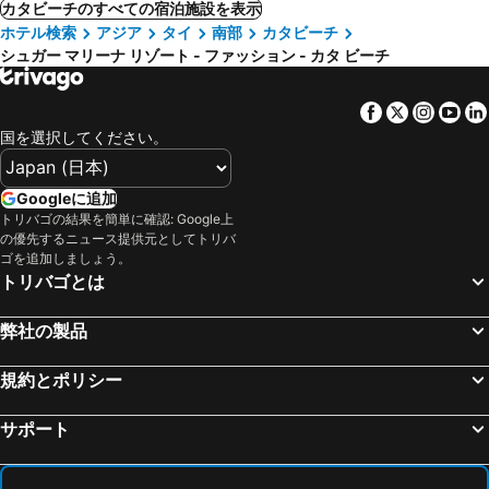
カタビーチのすべての宿泊施設を表示
ホテル検索
アジア
タイ
南部
カタビーチ
シュガー マリーナ リゾート - ファッション - カタ ビーチ
Facebook
Twitter
Insta
Yo
国を選択してください。
Googleに追加
トリバゴの結果を簡単に確認: Google上
の優先するニュース提供元としてトリバ
ゴを追加しましょう。
トリバゴとは
弊社の製品
規約とポリシー
サポート