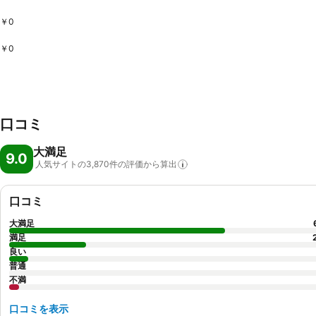
￥0
￥0
口コミ
大満足
9.0
人気サイトの3,870件の評価から算出
口コミ
大満足
満足
良い
普通
不満
口コミを表示