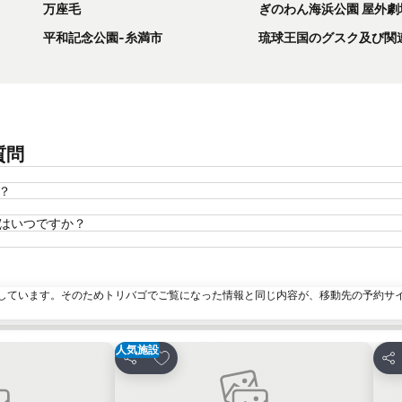
万座毛
ぎのわん海浜公園 屋外劇
平和記念公園‐糸満市
琉球王国のグスク及び関
質問
？
間はいつですか？
しています。そのためトリバゴでご覧になった情報と同じ内容が、移動先の予約サ
人気施設
加
お気に入りに追加
シェア
シ