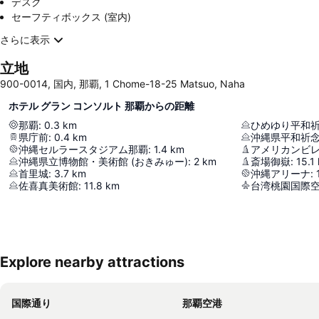
デスク
セーフティボックス (室内)
さらに表示
立地
900-0014, 国内, 那覇, 1 Chome-18-25 Matsuo, Naha
ホテル グラン コンソルト 那覇からの距離
那覇
:
0.3
km
ひめゆり平和
県庁前
:
0.4
km
沖縄県平和祈
沖縄セルラースタジアム那覇
:
1.4
km
アメリカンビ
沖縄県立博物館・美術館 (おきみゅー)
:
2
km
斎場御嶽
:
15.1
首里城
:
3.7
km
沖縄アリーナ
:
佐喜真美術館
:
11.8
km
台湾桃園国際
Explore nearby attractions
国際通り
那覇空港