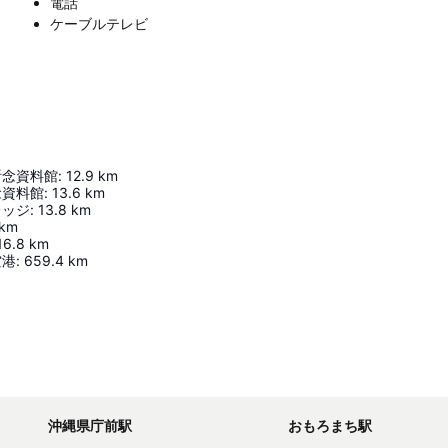
電話
ケーブルテレビ
祈念資料館
:
12.9
km
念資料館
:
13.6
km
レッジ
:
13.8
km
km
16.8
km
空港
:
659.4
km
地図を拡大
沖縄県庁前駅
おもろまち駅