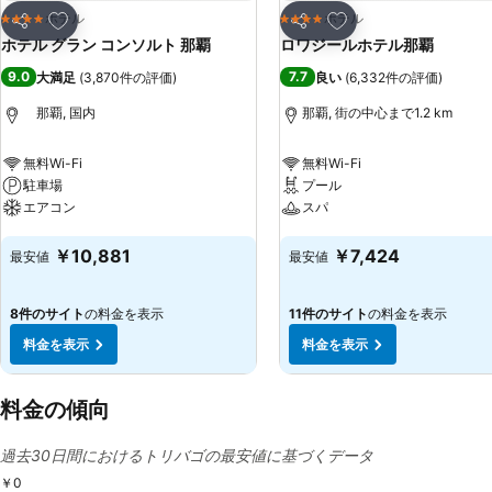
お気に入りに追加
お気に入りに追加
ホテル
ホテル
4 ホテルのランク
4 ホテルのランク
シェア
シェア
ホテル グラン コンソルト 那覇
ロワジールホテル那覇
9.0
7.7
大満足
(
3,870件の評価
)
良い
(
6,332件の評価
)
那覇, 国内
那覇, 街の中心まで1.2 km
無料Wi-Fi
無料Wi-Fi
駐車場
プール
エアコン
スパ
料金を表示
料金を表示
￥10,881
￥7,424
最安値
最安値
8件のサイト
の料金を表示
11件のサイト
の料金を表示
料金を表示
料金を表示
料金の傾向
過去30日間におけるトリバゴの最安値に基づくデータ
￥0