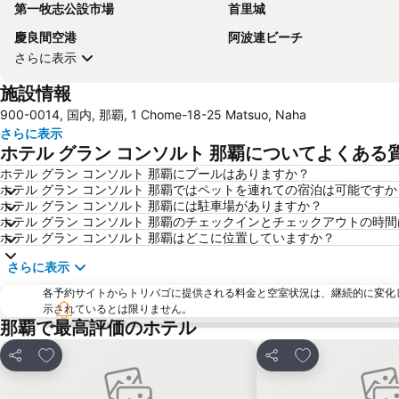
第一牧志公設市場
首里城
慶良間空港
阿波連ビーチ
さらに表示
施設情報
900-0014, 国内, 那覇, 1 Chome-18-25 Matsuo, Naha
さらに表示
ホテル グラン コンソルト 那覇についてよくある
ホテル グラン コンソルト 那覇にプールはありますか？
ホテル グラン コンソルト 那覇ではペットを連れての宿泊は可能ですか
ホテル グラン コンソルト 那覇には駐車場がありますか？
ホテル グラン コンソルト 那覇のチェックインとチェックアウトの時
ホテル グラン コンソルト 那覇はどこに位置していますか？
さらに表示
各予約サイトからトリバゴに提供される料金と空室状況は、継続的に変化
示されているとは限りません。
那覇で最高評価のホテル
お気に入りに追加
お気に入りに追
シェア
シェア