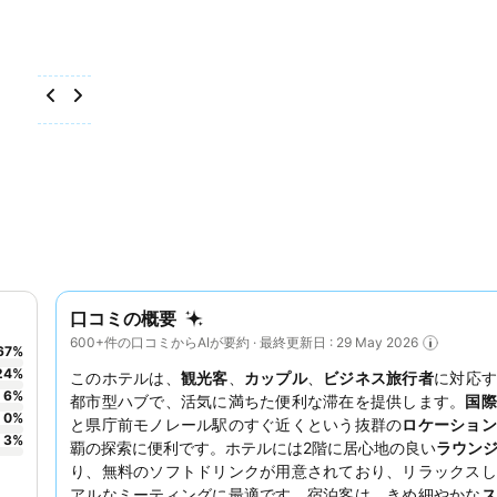
口コミの概要
600+件の口コミからAIが要約 · 最終更新日 : 29 May 2026
67
%
24
%
このホテルは、
観光客
、
カップル
、
ビジネス旅行者
に対応す
6
%
都市型ハブで、活気に満ちた便利な滞在を提供します。
国際
0
%
と県庁前モノレール駅のすぐ近くという抜群の
ロケーション
3
%
覇の探索に便利です。ホテルには2階に居心地の良い
ラウン
り、無料のソフトドリンクが用意されており、リラックスし
アルなミーティングに最適です。宿泊客は、きめ細やかな
ス