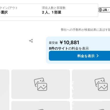
クイン/アウト
滞在人数と部屋数
JA ·
を選択
2 人、1 部屋
弊社への手数料が検索結果に及ぼす
お気に入りに追加
￥10,881
最安値
シェア
8件のサイト
の料金を表示
料金を表示