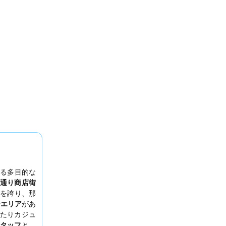
る多目的な
通り商店街
を誇り、那
ジエリア
があ
たりカジュ
タッフ
と、