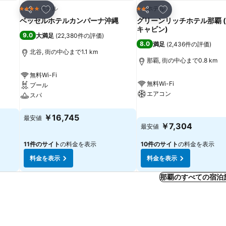
お気に入りに追加
お気に入りに追加
ホテル
ホテル
4 ホテルのランク
2 ホテルのランク
シェア
シェア
ベッセルホテルカンパーナ沖縄
グリーンリッチホテル那覇 
キャビン)
9.0
大満足
(
22,380件の評価
)
8.0
満足
(
2,436件の評価
)
北谷, 街の中心まで1.1 km
那覇, 街の中心まで0.8 km
無料Wi-Fi
無料Wi-Fi
プール
エアコン
スパ
料金を表示
料金を表示
￥16,745
最安値
￥7,304
最安値
11件のサイト
の料金を表示
10件のサイト
の料金を表示
料金を表示
料金を表示
那覇のすべての宿泊