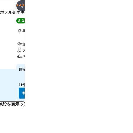
お気に入りに追加
お気に入りに追
ホテル
ホテル
4 ホテルのランク
5 ホテルのランク
シェア
シェア
(ホテル&
オキナワグランメールリゾート
琉球ホテル & リゾート 
8.3
8.9
満足
(
9,431件の評価
)
大満足
(
4,981件の評価
)
北中城村, 街の中心まで2.4 km
糸満, 街の中心まで2.7 km
無料Wi-Fi
無料Wi-Fi
プール
プール
スパ
スパ
料金を表示
料金を表示
￥9,811
￥24,662
最安値
最安値
11件のサイト
の料金を表示
10件のサイト
の料金を表示
料金を表示
料金を表示
施設を表示