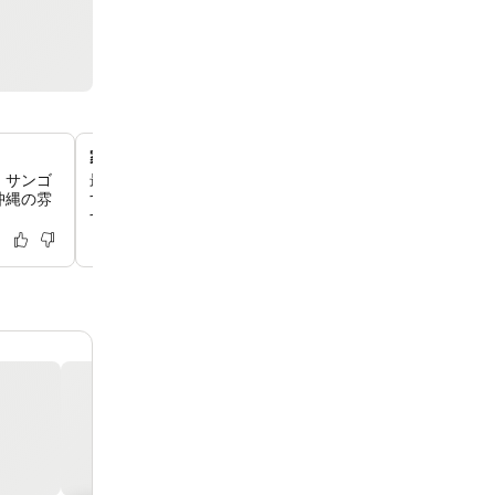
家族向けのコネクティングルーム
、サンゴ
最大4名まで宿泊できるコネクティングルームのオプショ
沖縄の雰
す。家族やグループでの旅行に十分な広さとプライバシー
す。