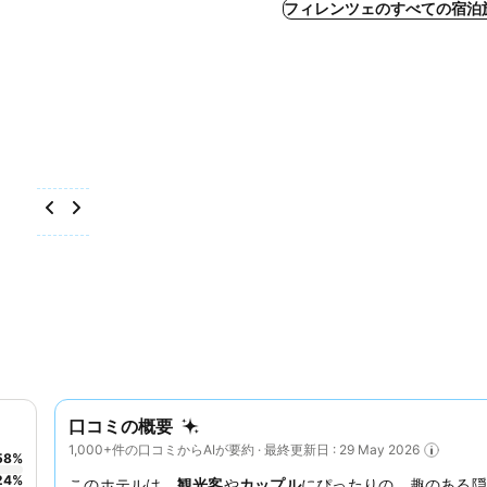
フィレンツェのすべての宿泊
口コミの概要
1,000+件の口コミからAIが要約 · 最終更新日 : 29 May 2026
58
%
24
%
このホテルは、
観光客
や
カップル
にぴったりの、趣のある隠