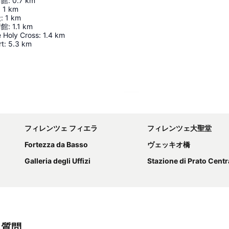
術館
:
0.7
km
:
1
km
殿
:
1
km
術館
:
1.1
km
e Holy Cross
:
1.4
km
rt
:
5.3
km
地図を拡大
フィレンツェ フィエラ
フィレンツェ大聖堂
Fortezza da Basso
ヴェッキオ橋
Galleria degli Uffizi
Stazione di Prato Centr
る質問