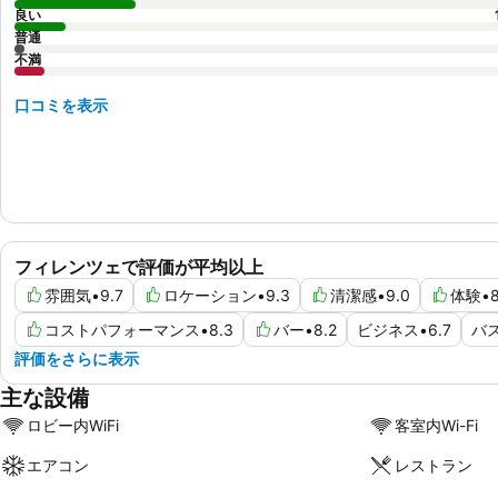
良い
普通
不満
口コミを表示
フィレンツェで評価が平均以上
雰囲気
•
9.7
ロケーション
•
9.3
清潔感
•
9.0
体験
•
コストパフォーマンス
•
8.3
バー
•
8.2
ビジネス
•
6.7
バ
評価をさらに表示
主な設備
ロビー内WiFi
客室内Wi-Fi
エアコン
レストラン