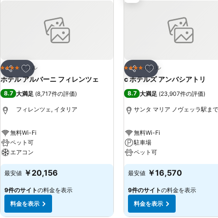
お気に入りに追加
お気に入りに追加
ホテル
ホテル
4 ホテルのランク
4 ホテルのランク
シェア
シェア
ホテル アルバーニ フィレンツェ
c ホテルズ アンバシアトリ
8.7
8.7
大満足
(
8,717件の評価
)
大満足
(
23,907件の評価
)
フィレンツェ, イタリア
サンタ マリア ノヴェッラ駅まで0.
無料Wi-Fi
無料Wi-Fi
ペット可
駐車場
エアコン
ペット可
￥20,156
￥16,570
最安値
最安値
9件のサイト
の料金を表示
9件のサイト
の料金を表示
料金を表示
料金を表示