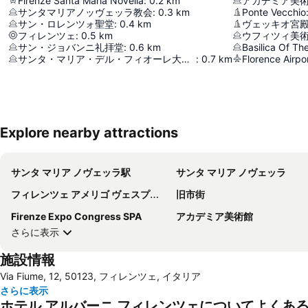
Firenze Santa Maria Novella
:
0.2
km
アカデミア美
サンタマリアノッヴェッラ教会
:
0.3
km
Ponte Vecchio
サン・ロレンツォ聖堂
:
0.4
km
ヴェッキオ宮
フィレンツェ
:
0.5
km
ウフィツィ美
サン・ジョバンニ礼拝堂
:
0.6
km
Basilica Of Th
サンタ・マリア・デル・フィオーレ大聖堂
:
0.7
km
Florence Airpo
Explore nearby attractions
サンタ マリア ノヴェッラ駅
サンタ マリア ノヴェッラ
フィレンツェ アメリゴ ヴェスプッチ空港
旧市街
Firenze Expo Congress SPA
アカデミア美術館
さらに表示
施設情報
Via Fiume, 12, 50123, フィレンツェ, イタリア
さらに表示
ホテル アルバーニ フィレンツェについてよくあ