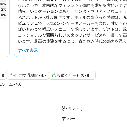
10
%
なホテルで、本格的なフィレンツェ体験を求める方におすす
2
%
晴らしいロケーション
にあり、サンタ・マリア・ノヴェッラ
6
%
光スポットから徒歩圏内です。ホテルの際立った特徴は、充
ビュッフェ
で、人気のパンケーキメーカーを含む、甘いもの
ぱいものまで幅広いメニューが揃っています。ゲストは、親
ェッショナルな
素晴らしいスタッフとサービス
を一貫して高
います。最高の体験をするには、古き良き時代の魅力を添え
ックなフィレンツェ様式の部屋をリクエストすることをお
すべて表示
す。
8.9
公共交通機関
•
8.7
設備やサービス
•
8.4
スルーム
•
4.6
ペット可
バー