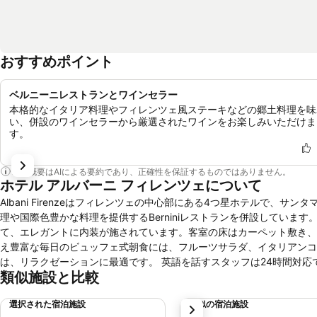
おすすめポイント
ベルニーニレストランとワインセラー
本格的なイタリア料理やフィレンツェ風ステーキなどの郷土料理を味
い、併設のワインセラーから厳選されたワインをお楽しみいただけま
す。
この概要はAIによる要約であり、正確性を保証するものではありません。
ホテル アルバーニ フィレンツェについて
Albani Firenzeはフィレンツェの中心部にある4つ星ホテルで、
理や国際色豊かな料理を提供するBerniniレストランを併設しています。 客室は、ダークウッドの家具、温かみのある色調、壁掛けのアートワークを用
て、エレガントに内装が施されています。客室の床はカーペット敷き、ま
え豊富な毎日のビュッフェ式朝食には、フルーツサラダ、イタリアンコ
は、リラクゼーションに最適です。 英語を話すスタッフは24時間対応で、イベントのチケットやレストランの予約をはじめ、市内ツアーの手配を行ってい
類似施設と比較
ます。 フォルテッツァ・ダ・バッソ・エキシビションセンターまで4
選択された宿泊施設
類似の宿泊施設
次