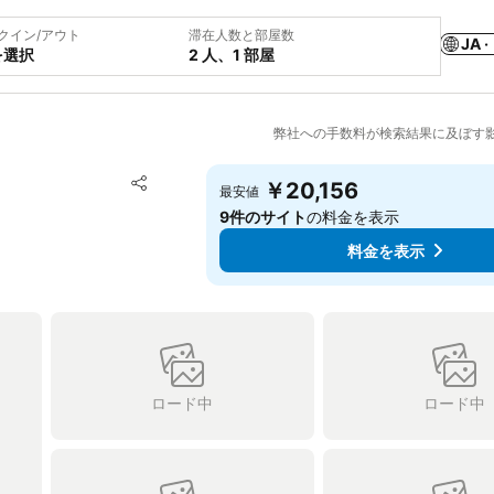
クイン/アウト
滞在人数と部屋数
JA ·
を選択
2 人、1 部屋
弊社への手数料が検索結果に及ぼす
お気に入りに追加
￥20,156
最安値
シェア
9件のサイト
の料金を表示
料金を表示
ロード中
ロード中