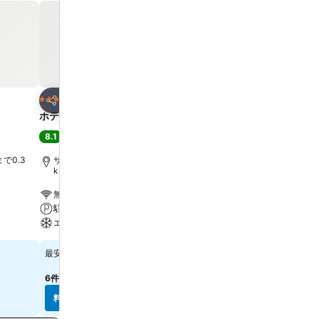
お気に入りに追加
お気に入りに追
ホテル
ホテル
3 ホテルのランク
4 ホテルのランク
シェア
シェア
ホテル デッレ ナツィオーニ
C ホテルズ ディプロマッ
8.1
8.9
満足
(
8,894件の評価
)
大満足
(
8,093件の評価
)
で0.3
サンタ マリア ノヴェッラ駅まで0.3
サンタ マリア ノヴェッラ駅
km
無料Wi-Fi
無料Wi-Fi
駐車場
ペット可
エアコン
エアコン
￥13,703
￥15,005
最安値
最安値
6件のサイト
の料金を表示
7件のサイト
の料金を表示
料金を表示
料金を表示