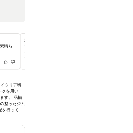
貴族的なフィレンツェのデザイン
の素晴ら
19世紀の宮殿を改装したこの宿泊施設で、貴重な大理石
。
具、磨き上げられた真鍮のアクセントが施された、古き良
さをご体験ください。
。イタリア料
。 品揃
の整ったジム