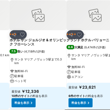
お気に入りに追加
お気に入りに追加
ホテル
ホテル
3 ホテルのランク
4 ホテルのランク
シェア
シェア
ホテル サン ジョルジオ & オリンピッ
グランド ホテル バリョーニ
ク フローレンス
8.6
大満足
(
9,474件の評価
)
7.5
良い
(
4,118件の評価
)
1 km
サンタ マリア ノヴェッラ駅ま
km
サンタ マリア ノヴェッラ駅まで0.3
km
無料Wi-Fi
無料Wi-Fi
駐車場
駐車場
エアコン
ペット可
￥23,621
最安値
￥12,336
最安値
10件のサイト
の料金を表示
6件のサイト
の料金を表示
料金を表示
料金を表示