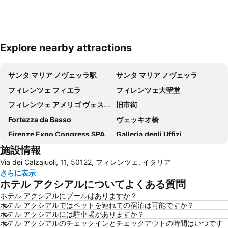
Explore nearby attractions
地図を拡大
サンタ マリア ノヴェッラ駅
サンタ マリア ノヴェッラ
フィレンツェ フィエラ
フィレンツェ大聖堂
フィレンツェ アメリゴ ヴェスプッチ空港
旧市街
Fortezza da Basso
ヴェッキオ橋
Firenze Expo Congress SPA
Galleria degli Uffizi
施設情報
アカデミア美術館
Stazione di Prato Centrale
Via dei Calzaiuoli, 11, 50122, フィレンツェ, イタリア
ジョットの鐘楼
Mercato di San Lorenzo
さらに表示
San Lorenzo Market
(ピエンツァ)フィレンツェ歴史地区
ホテル アクシアルについてよくある質問
ダビデ像 (ミケランジェロ)
Brunelleschi
ホテル アクシアルにプールはありますか？
ホテル アクシアルではペットを連れての宿泊は可能ですか？
Basilica of St Lawrence
Firenze Festival
ホテル アクシアルには駐車場がありますか？
Officina Profumo Farmaceutica di Santa Maria Novella
サンタ・クローチェ教会
ホテル アクシアルのチェックインとチェックアウトの時間はいつです