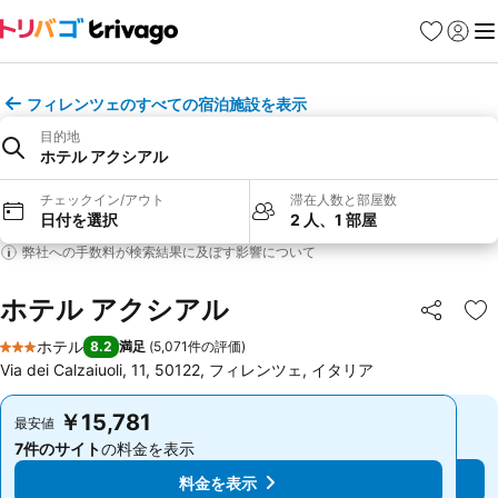
お気に入り
ログイ
メ
フィレンツェのすべての宿泊施設を表示
目的地
ホテル アクシアル
チェックイン/アウト
滞在人数と部屋数
日付を選択
2 人、1 部屋
弊社への手数料が検索結果に及ぼす影響について
ホテル アクシアル
シェア
お
ホテル
8.2
満足
(
5,071件の評価
)
3 ホテルのランク
Via dei Calzaiuoli, 11, 50122, フィレンツェ, イタリア
￥15,781
￥15,781
最安値
最安値
7件のサイト
の料金を表示
7件のサイト
の料金を表示
料金を表示
料金を表示