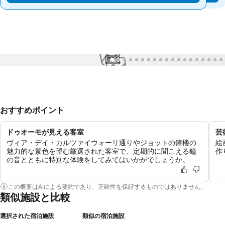
1 / 99
おすすめポイント
ドゥオーモが見える客室
芸
ヴィア・デイ・カルツァイウォーリ通りやジョットの鐘楼の
絵
魅力的な景色を望む厳選された客室で、定期的に聞こえる鐘
作
の音とともに特別な体験をしてみてはいかがでしょうか。
この概要はAIによる要約であり、正確性を保証するものではありません。
類似施設と比較
選択された宿泊施設
類似の宿泊施設