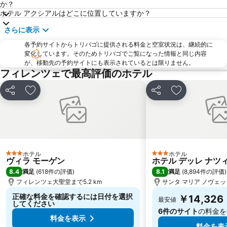
か？
The Westin Excelsior
Il Prato
ホテル アクシアルはどこに位置していますか？
Siena Railway Station
Via dei Calzaiuoli
さらに表示
Piazza della Repubblica
Badia Fiorentina
各予約サイトからトリバゴに提供される料金と空室状況は、継続的に
Palazzo Strozzi
カンポ ディ マルテ
変化しています。そのためトリバゴでご覧になった情報と同じ内容
が、移動先の予約サイトにも表示されているとは限りません。
Soffiano
Peretola
フィレンツェで最高評価のホテル
Antella
Teatro Manzoni
シェア
お気に入りに追加
シェア
お気に入りに
Staggia Senese
ホテル
ホテル
3 ホテルのランク
3 ホテルのランク
ヴィラ モーゲン
ホテル デッレ ナツ
8.4
8.1
満足
(
618件の評価
)
満足
(
8,894件の評価
)
フィレンツェ大聖堂まで5.2 km
サンタ マリア ノヴェッラ
正確な料金を確認するには日付を選択
￥14,326
最安値
してください
6件のサイト
の料金を
料金を表示
料金を表