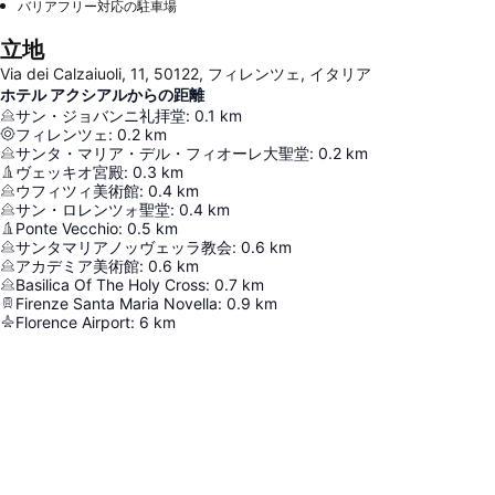
バリアフリー対応の駐車場
立地
Via dei Calzaiuoli, 11, 50122, フィレンツェ, イタリア
ホテル アクシアルからの距離
サン・ジョバンニ礼拝堂
:
0.1
km
フィレンツェ
:
0.2
km
サンタ・マリア・デル・フィオーレ大聖堂
:
0.2
km
ヴェッキオ宮殿
:
0.3
km
ウフィツィ美術館
:
0.4
km
サン・ロレンツォ聖堂
:
0.4
km
Ponte Vecchio
:
0.5
km
サンタマリアノッヴェッラ教会
:
0.6
km
アカデミア美術館
:
0.6
km
Basilica Of The Holy Cross
:
0.7
km
Firenze Santa Maria Novella
:
0.9
km
Florence Airport
:
6
km