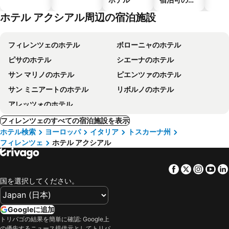
テル
ホテル アクシアル周辺の宿泊施設
フィレンツェのホテル
ボローニャのホテル
ピサのホテル
シエーナのホテル
サン マリノのホテル
ピエンツァのホテル
サン ミニアートのホテル
リボルノのホテル
アレッツォのホテル
フィレンツェのすべての宿泊施設を表示
ホテル検索
ヨーロッパ
イタリア
トスカーナ州
フィレンツェ
ホテル アクシアル
Facebook
Twitter
Insta
Yo
国を選択してください。
Googleに追加
トリバゴの結果を簡単に確認: Google上
の優先するニュース提供元としてトリバ