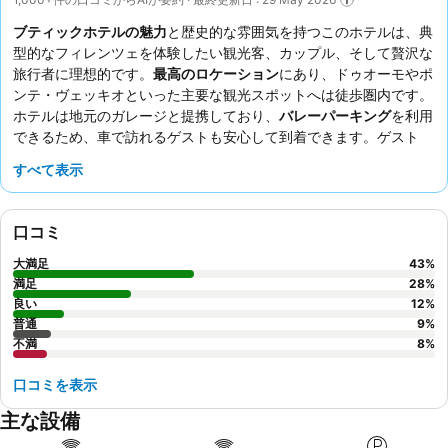
ブティックホテルの魅力
と歴史的な雰囲気を持つこのホテルは、典
型的なフィレンツェを体験したい観光客、カップル、そして贅沢な
旅行者に理想的です。
最高のロケーション
にあり、ドゥオーモやポ
ンテ・ヴェッキオといった主要な観光スポットへは徒歩圏内です。
ホテルは地元のガレージと提携しており、
バレーパーキング
を利用
できるため、車で訪れるゲストも安心して到着できます。ゲスト
は、ホテルのチームの並外れた親しみやすさと親切さを常に高く評
すべて表示
価しており、朝食には温かい料理や郷土料理を含む様々なセレクシ
ョンが用意されています。静かに滞在したい場合は、庭園に面した
部屋を選ぶと良いでしょう。
口コミ
大満足
43
%
満足
28
%
良い
12
%
普通
9
%
不満
8
%
口コミを表示
主な設備