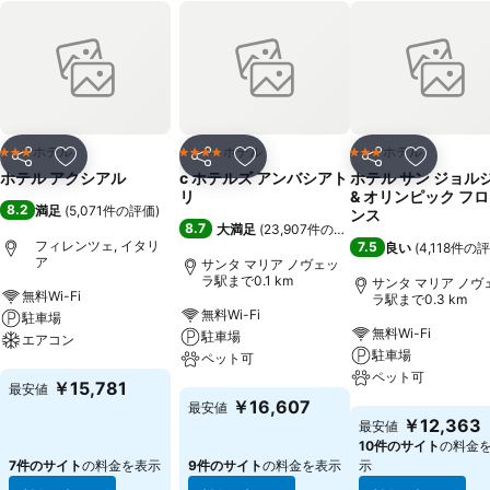
ホテル
ホテル
ホテル
3 ホテルのランク
4 ホテルのランク
3 ホテルのランク
シェア
お気に入りに追加
シェア
お気に入りに追加
シェア
お気に入
ホテル アクシアル
c ホテルズ アンバシアト
ホテル サン ジョル
リ
& オリンピック フ
8.2
満足
(
5,071件の評価
)
ンス
8.7
大満足
(
23,907件の評価
)
フィレンツェ, イタリ
7.5
良い
(
4,118件の
ア
サンタ マリア ノヴェッ
ラ駅まで0.1 km
サンタ マリア ノヴ
無料Wi-Fi
ラ駅まで0.3 km
無料Wi-Fi
駐車場
無料Wi-Fi
駐車場
エアコン
駐車場
ペット可
ペット可
料金を表示
￥15,781
最安値
料金を表示
￥16,607
最安値
料金を表示
￥12,363
最安値
10件のサイト
の料金
7件のサイト
の料金を表示
9件のサイト
の料金を表示
示