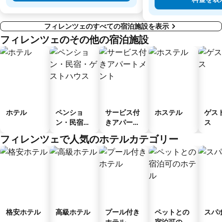
フィレンツェのすべての宿泊施設を表示
フィレンツェのその他の宿泊施設
ホテル
ペンショ
サービス付
ホステル
ゲス
ン・民宿・
きアパート
ス
ゲストハウ
メント
フィレンツェで人気のホテルカテゴリー
ス
格安ホテル
高級ホテル
プール付き
ペットとの
スパ
ホテル
宿泊可のホ