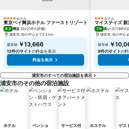
サンリオピューロランド
関内駅
日産スタジアム
五反田駅
ホテル
ホテル
吉祥寺駅
桜木町駅
4 ホテルのランク
3 ホテルのランク
東京ベイ舞浜ホテル ファーストリゾート
マイステイズ 
立川駅
さいたまスーパーアリーナ
8.2
7.6
満足
(
9,021件の評価
)
良い
(
5,118件
浦安市, 街の中心まで3.3 km
浦安市, 街の中心まで
錦糸町駅
銀座駅
￥13,666
￥10,0
最安値
最安値
大井町駅
神田駅
12件のサイト
の料金を表示
9件のサイト
の料
料金を表示
浦安市のすべての宿泊施設を表示
浦安市のその他の宿泊施設
ホテル
ペンショ
サービス付
ホステル
ゲス