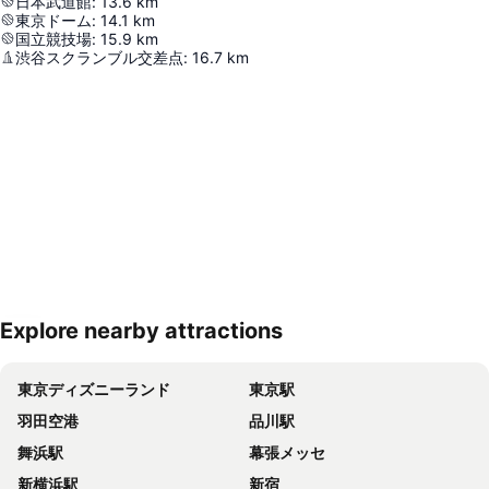
日本武道館
:
13.6
km
東京ドーム
:
14.1
km
国立競技場
:
15.9
km
渋谷スクランブル交差点
:
16.7
km
Explore nearby attractions
地図を拡大
東京ディズニーランド
東京駅
羽田空港
品川駅
舞浜駅
幕張メッセ
新横浜駅
新宿