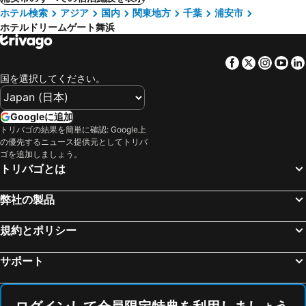
ホテル検索
アジア
国内
関東地方
千葉
浦安市
ホテルドリームゲート舞浜
Facebook
Twitter
Insta
Yo
国を選択してください。
Googleに追加
トリバゴの結果を簡単に確認: Google上
の優先するニュース提供元としてトリバ
ゴを追加しましょう。
トリバゴとは
弊社の製品
規約とポリシー
サポート