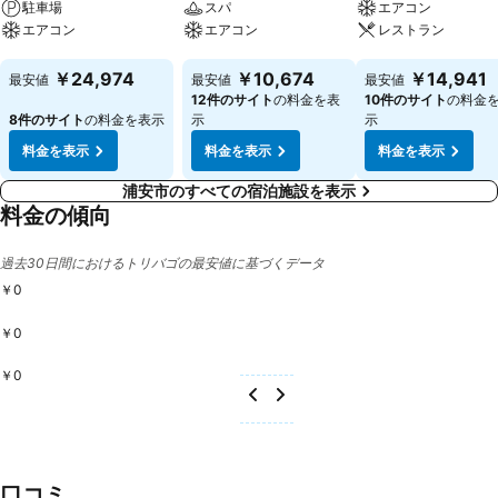
駐車場
スパ
エアコン
エアコン
エアコン
レストラン
料金を表示
料金を表示
料金を表示
￥24,974
￥10,674
￥14,941
最安値
最安値
最安値
12件のサイト
の料金を表
10件のサイト
の料金
8件のサイト
の料金を表示
示
示
料金を表示
料金を表示
料金を表示
浦安市のすべての宿泊施設を表示
料金の傾向
過去30日間におけるトリバゴの最安値に基づくデータ
￥0
￥0
￥0
口コミ