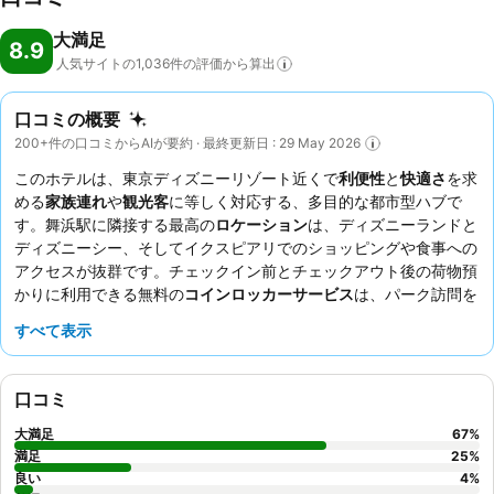
大満足
8.9
人気サイトの1,036件の評価から算出
口コミの概要
200+件の口コミからAIが要約 · 最終更新日 : 29 May 2026
このホテルは、東京ディズニーリゾート近くで
利便性
と
快適さ
を求
める
家族連れ
や
観光客
に等しく対応する、多目的な都市型ハブで
す。舞浜駅に隣接する最高の
ロケーション
は、ディズニーランドと
ディズニーシー、そしてイクスピアリでのショッピングや食事への
アクセスが抜群です。チェックイン前とチェックアウト後の荷物預
かりに利用できる無料の
コインロッカーサービス
は、パーク訪問を
大いに快適にする際立ったアメニティです。ゲストは、きめ細やか
すべて表示
で親切な
スタッフ
を一貫して高く評価しており、敷地内のサイゼリ
ヤでの朝食ビュッフェは、一日を始めるのに便利で満足のいくもの
です。より静かな滞在を希望するゲストは、庭園に面した部屋をリ
口コミ
クエストすることを検討してください。
大満足
67
%
満足
25
%
良い
4
%