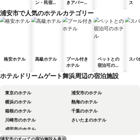
ン・民宿・
きアパート
ス
ゲストハウ
メント
浦安市で人気のホテルカテゴリー
ス
格安ホテル
高級ホテル
プール付き
ペットとの
スパ
ホテル
宿泊可のホ
テル
ホテルドリームゲート舞浜周辺の宿泊施設
東京のホテル
浦安市のホテル
横浜のホテル
熱海のホテル
箱根のホテル
千葉のホテル
川崎市のホテル
さいたまのホテル
成田市のホテル
浦安市のすべての宿泊施設を表示