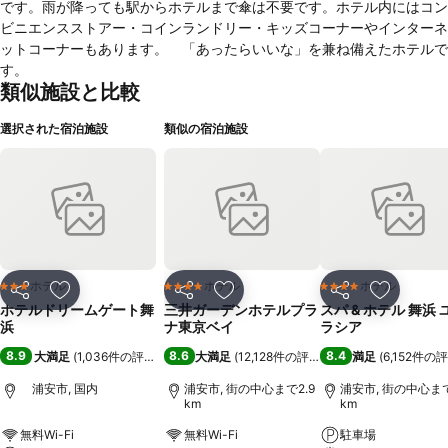
です。雨が降っても駅からホテルまで傘は不要です。ホテル内にはコン
ビニエンスストアー・コインランドリー・キッズコーナーやインターネ
ットコーナーもあります。 「あったらいいな」を兼ね備えたホテルで
す。
類似施設と比較
選択された宿泊施設
類似の宿泊施設
ホテル
ホテル
ホテル
3 ホテルのランク
4 ホテルのランク
4 ホテルのランク
シェア
お気に入りに追加
シェア
お気に入りに追加
シェア
お気に入
ホテルドリームゲート舞
三井ガーデンホテルプラ
スパ & ホテル 舞浜 
浜
ナ東京ベイ
ラシア
8.9
8.6
8.4
大満足
(
1,036件の評価
)
大満足
(
12,128件の評価
)
満足
(
6,152件の
浦安市, 国内
浦安市, 街の中心まで2.9
浦安市, 街の中心まで
km
km
無料Wi-Fi
無料Wi-Fi
駐車場