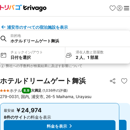
お気に入り
ログイ
メ
浦安市のすべての宿泊施設を表示
目的地
ホテルドリームゲート舞浜
チェックイン/アウト
滞在人数と部屋数
日付を選択
2 人、1 部屋
弊社への手数料が検索結果に及ぼす影響について
ホテルドリームゲート舞浜
シェア
お
ホテル
8.9
大満足
(
1,036件の評価
)
3 ホテルのランク
279-0031, 国内, 浦安市, 26-5 Maihama, Urayasu
￥24,974
￥24,974
最安値
最安値
8件のサイト
の料金を表示
8件のサイト
の料金を表示
料金を表示
料金を表示