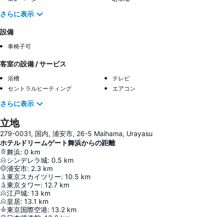
さらに表示
設備
車椅子可
客室の設備 / サービス
浴槽
テレビ
セントラルヒーティング
エアコン
さらに表示
立地
279-0031, 国内, 浦安市, 26-5 Maihama, Urayasu
ホテルドリームゲート舞浜からの距離
舞浜
:
0
km
シンデレラ城
:
0.5
km
浦安市
:
2.3
km
東京スカイツリー
:
10.5
km
東京タワー
:
12.7
km
江戸城
:
13
km
皇居
:
13.1
km
東京国際空港
:
13.2
km