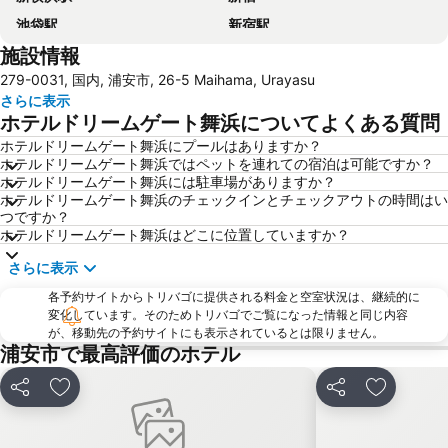
池袋駅
新宿駅
施設情報
上野駅
横浜駅
279-0031, 国内, 浦安市, 26-5 Maihama, Urayasu
東京ディズニーシー
大宮駅
さらに表示
渋谷区
みなとみらい駅
ホテルドリームゲート舞浜についてよくある質問
浅草駅
東京ビッグサイト
ホテルドリームゲート舞浜にプールはありますか？
ホテルドリームゲート舞浜ではペットを連れての宿泊は可能ですか？
海浜幕張駅
蒲田駅
ホテルドリームゲート舞浜には駐車場がありますか？
東京ドームシティ
お台場
ホテルドリームゲート舞浜のチェックインとチェックアウトの時間はい
つですか？
新橋駅
幕張駅
ホテルドリームゲート舞浜はどこに位置していますか？
八王子駅
浜松町駅
さらに表示
日本武道館
千葉駅
各予約サイトからトリバゴに提供される料金と空室状況は、継続的に
成田国際空港
横浜アリーナ
変化しています。そのためトリバゴでご覧になった情報と同じ内容
が、移動先の予約サイトにも表示されているとは限りません。
豊洲駅
横浜中華街
浦安市で最高評価のホテル
水道橋駅
川崎駅
シェア
お気に入りに追加
シェア
お気に入
秋葉原駅
渋谷駅
味の素スタジアム
赤羽駅