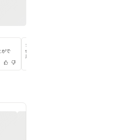
クラシックな優雅さとホスピタリティ
とがで
伝統的な魅力と細やかな気配りが融合した、クラシックな
届いたサービスで知られるホテルをご体験ください。