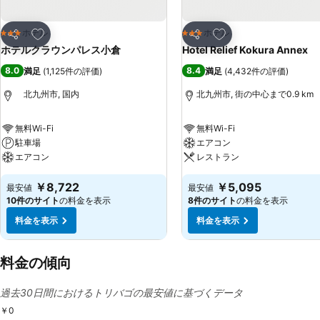
お気に入りに追加
お気に入りに追加
ホテル
ホテル
3 ホテルのランク
3 ホテルのランク
シェア
シェア
ホテルクラウンパレス小倉
Hotel Relief Kokura Annex
8.0
8.4
満足
(
1,125件の評価
)
満足
(
4,432件の評価
)
北九州市, 国内
北九州市, 街の中心まで0.9 km
無料Wi-Fi
無料Wi-Fi
駐車場
エアコン
エアコン
レストラン
￥8,722
￥5,095
最安値
最安値
10件のサイト
の料金を表示
8件のサイト
の料金を表示
料金を表示
料金を表示
料金の傾向
過去30日間におけるトリバゴの最安値に基づくデータ
￥0