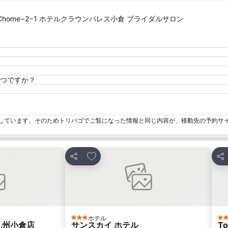
ashaku, 1 Chome−2−1 ホテルクラウンパレス小倉 ブライダルサロン
つですか？
しています。そのためトリバゴでご覧になった情報と同じ内容が、移動先の予約サ
加
お気に入りに追加
シェア
シ
ホテル
3 ホテルのランク
3
九州小倉店
サンスカイ ホテル
To