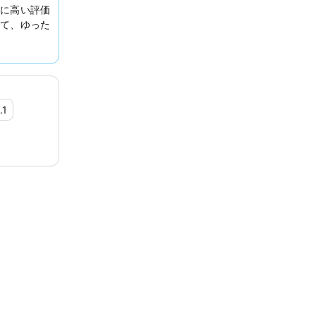
に高い評価
して、ゆった
.1