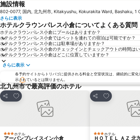
施設情報
802-0077, 国内, 北九州市, Kitakyushu, Kokurakita Ward, B
さらに表示
ホテルクラウンパレス小倉についてよくある質問
ホテルクラウンパレス小倉にプールはありますか？
ホテルクラウンパレス小倉ではペットを連れての宿泊は可能ですか？
ホテルクラウンパレス小倉には駐車場がありますか？
ホテルクラウンパレス小倉のチェックインとチェックアウトの時間はい
ホテルクラウンパレス小倉はどこに位置していますか？
さらに表示
各予約サイトからトリバゴに提供される料金と空室状況は、継続的に変化
示されているとは限りません。
北九州市で最高評価のホテル
お気に入りに追加
お気に入りに追
シェア
シェア
ホテル
ホテル
3 ホテルのランク
3 ホテルのランク
アーバンプレイスイン小倉
ＨＯＴＥＬ ＡＺ 北