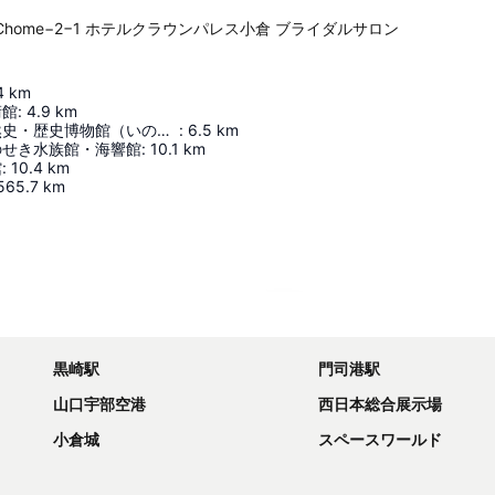
ashaku, 1 Chome−2−1 ホテルクラウンパレス小倉 ブライダルサロン
4
km
術館
:
4.9
km
北九州市立自然史・歴史博物館（いのちのたび博物館）
:
6.5
km
のせき水族館・海響館
:
10.1
km
館
:
10.4
km
565.7
km
地図を拡大
黒崎駅
門司港駅
山口宇部空港
西日本総合展示場
小倉城
スペースワールド