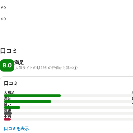
￥0
￥0
口コミ
満足
8.0
人気サイトの1,125件の評価から算出
口コミ
大満足
満足
良い
普通
不満
口コミを表示