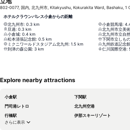
立地
802-0077, 国内, 北九州市, Kitakyushu, Kokurakita Ward, B
ホテルクラウンパレス小倉からの距離
北九州市
:
0.3
km
小倉競馬場
:
4.
旦過
:
0.3
km
北九州市立美
小倉城
:
0.4
km
松本清張記念館
:
0.5
km
下関市立しも
ミクニワールドスタジアム北九州
:
1.5
km
九州鉄道記念
到津の森公園
:
3
km
仁川国際空港
:
Explore nearby attractions
小倉駅
下関駅
門司港レトロ
北九州空港
行橋駅
伊那スキーリゾート
さらに表示