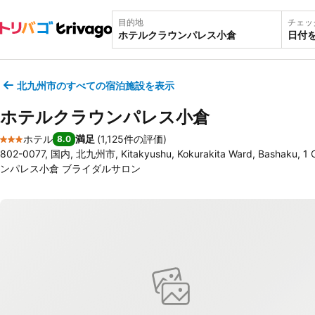
目的地
チェッ
日付
北九州市のすべての宿泊施設を表示
ホテルクラウンパレス小倉
ホテル
満足
(
1,125件の評価
)
8.0
3 ホテルのランク
802-0077, 国内, 北九州市, Kitakyushu, Kokurakita Ward, Bashak
ンパレス小倉 ブライダルサロン