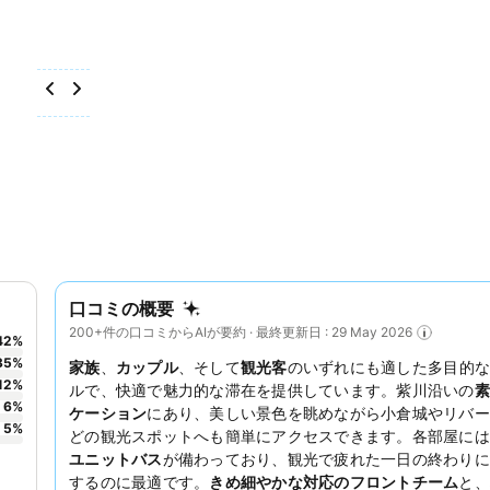
口コミの概要
200+件の口コミからAIが要約 · 最終更新日 : 29 May 2026
42
%
35
%
家族
、
カップル
、そして
観光客
のいずれにも適した多目的な
12
%
ルで、快適で魅力的な滞在を提供しています。紫川沿いの
素
6
%
ケーション
にあり、美しい景色を眺めながら小倉城やリバー
5
%
どの観光スポットへも簡単にアクセスできます。各部屋には
ユニットバス
が備わっており、観光で疲れた一日の終わりに
するのに最適です。
きめ細やかな対応のフロントチーム
と、