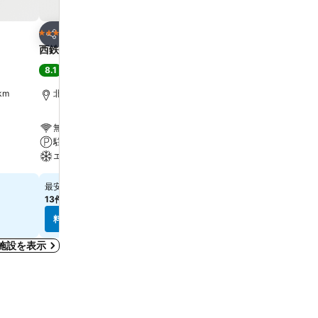
お気に入りに追加
お気に入りに追
ホテル
ホテル
3 ホテルのランク
3 ホテルのランク
シェア
シェア
西鉄イン小倉
ホテルクラウンヒルズ小
8.1
7.1
満足
(
6,269件の評価
)
(
3,378件の評価
)
km
北九州市, 街の中心まで0.8 km
北九州市, 街の中心まで0.8
無料Wi-Fi
無料Wi-Fi
駐車場
プール
エアコン
駐車場
￥7,553
￥4,535
最安値
最安値
13件のサイト
の料金を表示
11件のサイト
の料金を表示
料金を表示
料金を表示
施設を表示