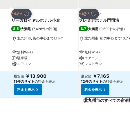
お気に入りに追加
お気に入りに追加
ホテル
ホテル
4 ホテルのランク
4 ホテルのランク
シェア
シェア
リーガロイヤルホテル小倉
プレミアホテル門司港
8.5
8.7
大満足
(
7,428件の評価
)
大満足
(
9,690件の評価
)
北九州市, 街の中心まで1.1 km
北九州市, 街の中心まで10.7 
無料Wi-Fi
無料Wi-Fi
駐車場
エアコン
エアコン
レストラン
￥13,900
￥7,165
最安値
最安値
11件のサイト
の料金を表示
12件のサイト
の料金を表示
料金を表示
料金を表示
北九州市のすべての宿泊