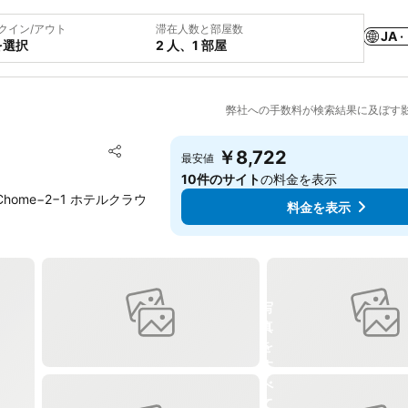
クイン/アウト
滞在人数と部屋数
JA ·
を選択
2 人、1 部屋
弊社への手数料が検索結果に及ぼす
お気に入りに追加
￥8,722
最安値
シェア
10件のサイト
の料金を表示
u, 1 Chome−2−1 ホテルクラウ
料金を表示