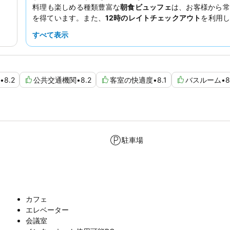
料理も楽しめる種類豊富な
朝食ビュッフェ
は、お客様から常
を得ています。また、
12時のレイトチェックアウト
を利用
りと出発できます。
すべて表示
•
8.2
公共交通機関
•
8.2
客室の快適度
•
8.1
バスルーム
•
8
駐車場
カフェ
エレベーター
会議室