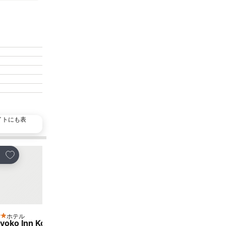
イトにも表
人気施設
お気に入りに追加
お気に入りに追加
ェア
シェア
ホテル
ホテル
 ホテルのランク
2 ホテルのランク
yoko Inn Kokura-eki Kita-guchi
ホテル1-2-3小倉