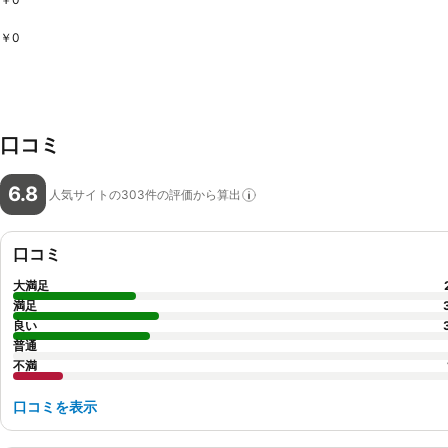
￥0
口コミ
6.8
人気サイトの303件の評価から算出
口コミ
大満足
満足
良い
普通
不満
口コミを表示