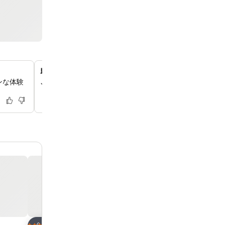
駅近くの便利なロケーション
ンな体験
JR線の利用に便利な、羽犬塚駅から徒歩すぐの場所にご
お気に入りに追加
お気に入りに追
ホテル
ホテル