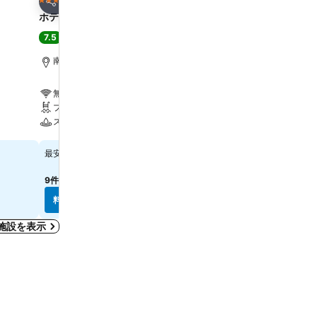
4 ホテルのランク
3 ホテルのランク
シェア
シェア
ホテルセキア
久留米ワシントンホテル
7.5
7.3
良い
(
2,037件の評価
)
(
2,382件の評価
)
南関町, 街の中心まで2.7 km
久留米, 街の中心まで1.1 k
無料Wi-Fi
無料Wi-Fi
プール
エアコン
スパ
料金を表示
料金を表示
￥10,168
￥6,952
最安値
最安値
9件のサイト
の料金を表示
11件のサイト
の料金を表示
料金を表示
料金を表示
施設を表示