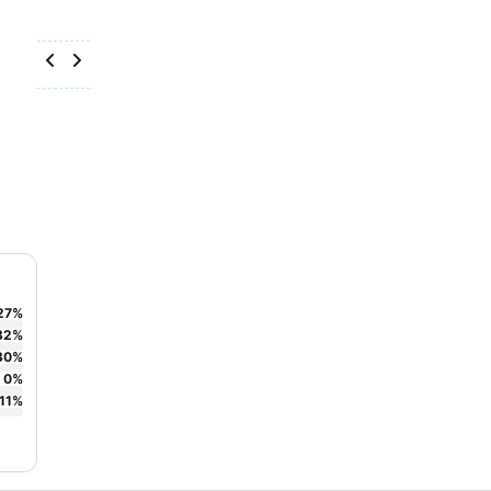
27
%
32
%
30
%
0
%
11
%