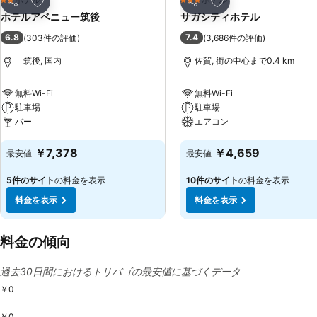
2 ホテルのランク
3 ホテルのランク
シェア
シェア
ホテルアベニュー筑後
サガシティホテル
6.8
7.4
(
303件の評価
)
(
3,686件の評価
)
筑後, 国内
佐賀, 街の中心まで0.4 km
無料Wi-Fi
無料Wi-Fi
駐車場
駐車場
バー
エアコン
料金を表示
料金を表示
￥7,378
￥4,659
最安値
最安値
5件のサイト
の料金を表示
10件のサイト
の料金を表示
料金を表示
料金を表示
料金の傾向
過去30日間におけるトリバゴの最安値に基づくデータ
￥0
￥0