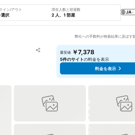
クイン/アウト
滞在人数と部屋数
JA ·
を選択
2 人、1 部屋
弊社への手数料が検索結果に及ぼす
お気に入りに追加
￥7,378
最安値
シェア
5件のサイト
の料金を表示
料金を表示