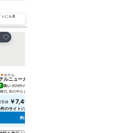
イトにも表
お気に入りに追加
お気に入りに追加
ェア
シェア
ホテル
ホテル
 ホテルのランク
3 ホテルのランク
テルニューガイア柳川
東横INN西鉄久留米駅東
7
7.8
良い
(
628件の評価
)
良い
(
2,194件の評価
)
柳川, 街の中心まで1.2 km
久留米, 街の中心まで1.5 km
￥7,497
￥7,909
最安値
最安値
8件のサイト
の料金を表示
7件のサイト
の料金を表示
料金を表示
料金を表示