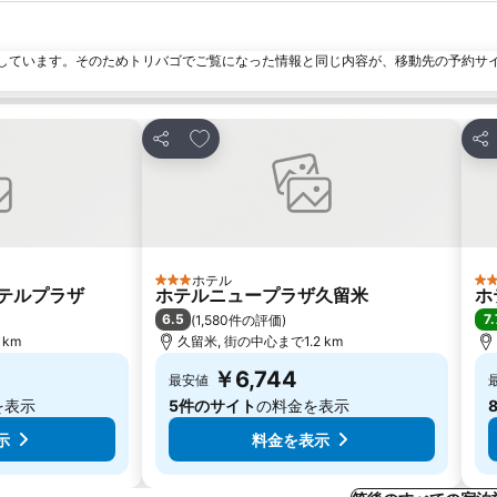
しています。そのためトリバゴでご覧になった情報と同じ内容が、移動先の予約サ
加
お気に入りに追加
シェア
シ
ホテル
3 ホテルのランク
3
テルプラザ
ホテルニュープラザ久留米
ホ
6.5
7.
(
1,580件の評価
)
 km
久留米, 街の中心まで1.2 km
￥6,744
最安値
を表示
5件のサイト
の料金を表示
示
料金を表示