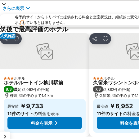
さらに表示
各予約サイトからトリバゴに提供される料金と空室状況は、継続的に変化
示されているとは限りません。
筑後で最高評価のホテル
人気施設
お気に入りに追加
お気に入りに追
シェア
シェア
ホテル
ホテル
3 ホテルのランク
3 ホテルのランク
ホテルルートイン柳川駅前
久留米ワシントンホ
8.3
7.3
満足
(
2,092件の評価
)
(
2,382件の評価
)
柳川, 街の中心まで1.4 km
久留米, 街の中心まで1.1
￥9,733
￥6,952
最安値
最安値
11件のサイト
の料金を表示
11件のサイト
の料金
料金を表示
料金を表