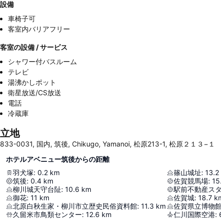
設備
車椅子可
客室内バリアフリー
客室の設備 / サービス
シャワー付バスルーム
テレビ
湯沸かしポット
衛星放送/CS放送
電話
冷蔵庫
立地
833-0031, 国内, 筑後, Chikugo, Yamanoi, 松原213-1, 松原２１３−１
ホテルアベニュー筑後からの距離
羽犬塚
:
0.2
km
篠山城址
:
13.2
筑後
:
0.4
km
佐賀競馬場
:
15
柳川城天守台阯
:
10.6
km
駅前不動産ス
御花
:
11
km
佐賀城
:
18.7
k
北原白秋生家・柳川市立歴史民俗資料館
:
11.3
km
佐賀県立博物
久留米市鳥類センター
:
12.6
km
仁川国際空港
: