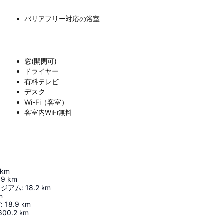
バリアフリー対応の浴室
窓(開閉可)
ドライヤー
有料テレビ
デスク
Wi-Fi（客室）
客室内WiFi無料
km
.9
km
タジアム
:
18.2
km
m
館
:
18.9
km
600.2
km