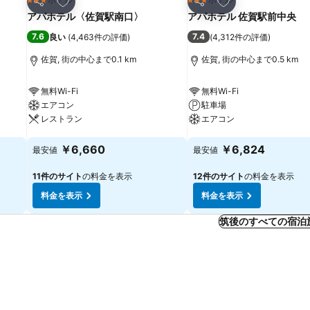
3 ホテルのランク
3 ホテルのランク
シェア
シェア
アパホテル〈佐賀駅南口〉
アパホテル 佐賀駅前中央
7.6
7.4
良い
(
4,463件の評価
)
(
4,312件の評価
)
佐賀, 街の中心まで0.1 km
佐賀, 街の中心まで0.5 km
無料Wi-Fi
無料Wi-Fi
エアコン
駐車場
レストラン
エアコン
料金を表示
料金を表示
￥6,660
￥6,824
最安値
最安値
11件のサイト
の料金を表示
12件のサイト
の料金を表示
料金を表示
料金を表示
筑後のすべての宿泊