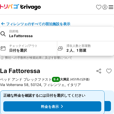
お気に入り
ログイ
メ
フィレンツェのすべての宿泊施設を表示
目的地
La Fattoressa
チェックイン/アウト
滞在人数と部屋数
日付を選択
2 人、1 部屋
弊社への手数料が検索結果に及ぼす影響について
La Fattoressa
シェア
お
ベッド アンド ブレックファスト
9.4
大満足
(
451件の評価
)
Via Volterrana 58, 50124, フィレンツェ, イタリア
正確な料金を確認するには日付を選択してください
正確な料金を確認するには日付を選択してください
料金を表示
料金を表示