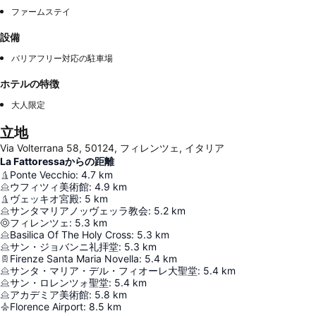
ファームステイ
設備
バリアフリー対応の駐車場
ホテルの特徴
大人限定
立地
Via Volterrana 58, 50124, フィレンツェ, イタリア
La Fattoressaからの距離
Ponte Vecchio
:
4.7
km
ウフィツィ美術館
:
4.9
km
ヴェッキオ宮殿
:
5
km
サンタマリアノッヴェッラ教会
:
5.2
km
フィレンツェ
:
5.3
km
Basilica Of The Holy Cross
:
5.3
km
サン・ジョバンニ礼拝堂
:
5.3
km
Firenze Santa Maria Novella
:
5.4
km
サンタ・マリア・デル・フィオーレ大聖堂
:
5.4
km
サン・ロレンツォ聖堂
:
5.4
km
アカデミア美術館
:
5.8
km
Florence Airport
:
8.5
km