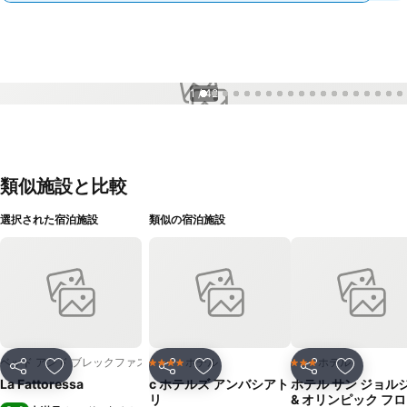
1 / 42
類似施設と比較
選択された宿泊施設
類似の宿泊施設
ベッド アンド ブレックファスト
ホテル
ホテル
4 ホテルのランク
3 ホテルのランク
シェア
お気に入りに追加
シェア
お気に入りに追加
シェア
お気に入
La Fattoressa
c ホテルズ アンバシアト
ホテル サン ジョル
リ
& オリンピック フ