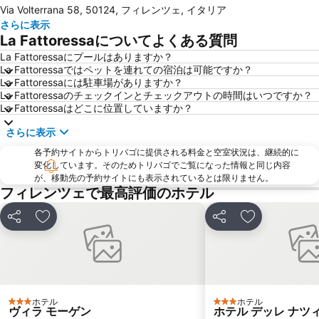
Via Volterrana 58, 50124, フィレンツェ, イタリア
Stazione di Prato Centrale
ジョットの鐘楼
さらに表示
San Lorenzo Market
Mercato di San Lorenzo
La Fattoressaについてよくある質問
(ピエンツァ)フィレンツェ歴史地区
ダビデ像 (ミケランジェロ)
La Fattoressaにプールはありますか？
La Fattoressaではペットを連れての宿泊は可能ですか？
The Westin Excelsior
Il Prato
La Fattoressaには駐車場がありますか？
Officina Profumo Farmaceutica di Santa Maria Novella
Brunelleschi
La Fattoressaのチェックインとチェックアウトの時間はいつですか？
La Fattoressaはどこに位置していますか？
サンタ・クローチェ教会
Basilica of St Lawrence
さらに表示
Firenze Festival
Siena Railway Station
各予約サイトからトリバゴに提供される料金と空室状況は、継続的に
パラッツォ・コムナーレ
Soffiano
変化しています。そのためトリバゴでご覧になった情報と同じ内容
Palazzo Strozzi
Piazza della Repubblica
が、移動先の予約サイトにも表示されているとは限りません。
フィレンツェで最高評価のホテル
Via dei Calzaiuoli
Badia Fiorentina
カンポ ディ マルテ
Peretola
シェア
お気に入りに追加
シェア
お気に入りに
Antella
Teatro Manzoni
Staggia Senese
ホテル
ホテル
3 ホテルのランク
3 ホテルのランク
ヴィラ モーゲン
ホテル デッレ ナツ