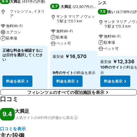
9.4
大満足
(
451件の評価
)
ンス
8.7
大満足
(
23,907件の評価
)
フィレンツェ, イタリ
7.5
良い
(
4,118件の
ア
サンタ マリア ノヴェッ
ラ駅まで0.1 km
サンタ マリア ノヴ
無料Wi-Fi
ラ駅まで0.3 km
無料Wi-Fi
エアコン
無料Wi-Fi
駐車場
駐車場
駐車場
ペット可
ペット可
正確な料金を確認するに
は日付を選択してくださ
￥16,570
最安値
い
￥12,336
最安値
10件のサイト
の料金
9件のサイト
の料金を表示
示
料金を表示
料金を表示
料金を表示
フィレンツェのすべての宿泊施設を表示
口コミ
大満足
9.4
人気サイトの451件の評価から算出
口コミを表示
主な設備