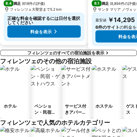
8.4
8.1
満足
(
618件の評価
)
満足
(
8,894件の評価
)
フィレンツェ大聖堂まで5.2 km
サンタ マリア ノヴェッラ
正確な料金を確認するには日付を選択
￥14,295
最安値
してください
6件のサイト
の料金を
料金を表示
料金を表
フィレンツェのすべての宿泊施設を表示
フィレンツェのその他の宿泊施設
ホテル
ペンショ
サービス付
ホステル
ゲス
ン・民宿・
きアパート
ス
ゲストハウ
メント
フィレンツェで人気のホテルカテゴリー
ス