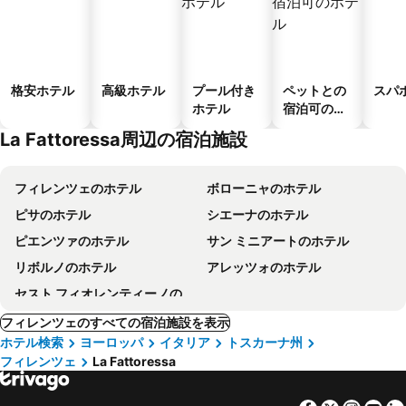
格安ホテル
高級ホテル
プール付き
ペットとの
スパ
ホテル
宿泊可のホ
テル
La Fattoressa周辺の宿泊施設
フィレンツェのホテル
ボローニャのホテル
ピサのホテル
シエーナのホテル
ピエンツァのホテル
サン ミニアートのホテル
リボルノのホテル
アレッツォのホテル
セスト フィオレンティーノのホテル
フィレンツェのすべての宿泊施設を表示
ホテル検索
ヨーロッパ
イタリア
トスカーナ州
フィレンツェ
La Fattoressa