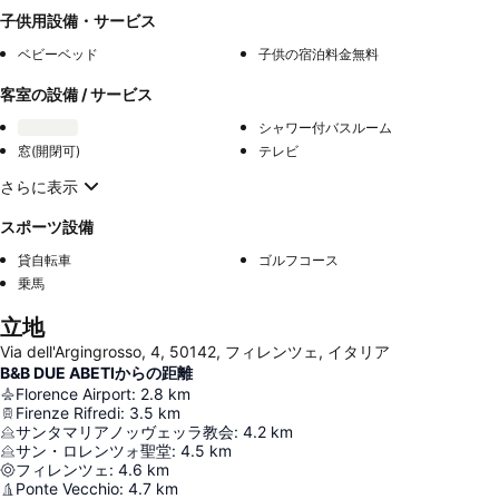
子供用設備・サービス
ベビーベッド
子供の宿泊料金無料
客室の設備 / サービス
シャワー付バスルーム
窓(開閉可)
テレビ
さらに表示
スポーツ設備
貸自転車
ゴルフコース
乗馬
立地
Via dell'Argingrosso, 4, 50142, フィレンツェ, イタリア
B&B DUE ABETIからの距離
Florence Airport
:
2.8
km
Firenze Rifredi
:
3.5
km
サンタマリアノッヴェッラ教会
:
4.2
km
サン・ロレンツォ聖堂
:
4.5
km
フィレンツェ
:
4.6
km
Ponte Vecchio
:
4.7
km