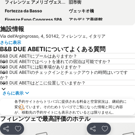
フィレンツェ アメリゴ ヴェスプッチ空港
旧市街
Fortezza da Basso
ヴェッキオ橋
Firenze Expo Congress SPA
アカデミア美術館
施設情報
Galleria degli Uffizi
Stazione di Prato Centrale
Via dell'Argingrosso, 4, 50142, フィレンツェ, イタリア
ジョットの鐘楼
San Lorenzo Market
さらに表示
Mercato di San Lorenzo
(ピエンツァ)フィレンツェ歴史地区
B&B DUE ABETIについてよくある質問
ダビデ像 (ミケランジェロ)
Il Prato
B&B DUE ABETIにプールはありますか？
B&B DUE ABETIではペットを連れての宿泊は可能ですか？
The Westin Excelsior
Officina Profumo Farmaceutica di Santa Maria Novella
B&B DUE ABETIには駐車場がありますか？
Basilica of St Lawrence
Brunelleschi
B&B DUE ABETIのチェックインとチェックアウトの時間はいつです
か？
Firenze Festival
サンタ・クローチェ教会
B&B DUE ABETIはどこに位置していますか？
Peretola
Soffiano
さらに表示
Palazzo Strozzi
Piazza della Repubblica
各予約サイトからトリバゴに提供される料金と空室状況は、継続的に
Via dei Calzaiuoli
Badia Fiorentina
変化しています。そのためトリバゴでご覧になった情報と同じ内容
が、移動先の予約サイトにも表示されているとは限りません。
カンポ ディ マルテ
Antella
フィレンツェで最高評価のホテル
Teatro Manzoni
Staggia Senese
シェア
お気に入りに追加
シェア
お気に入りに