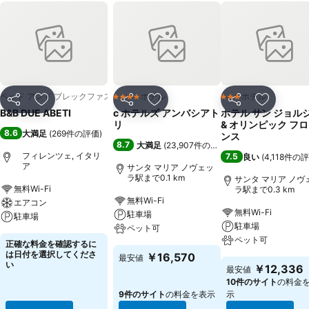
ベッド アンド ブレックファスト
ホテル
ホテル
4 ホテルのランク
3 ホテルのランク
シェア
お気に入りに追加
シェア
お気に入りに追加
シェア
お気に入
B&B DUE ABETI
c ホテルズ アンバシアト
ホテル サン ジョル
リ
& オリンピック フ
8.6
大満足
(
269件の評価
)
ンス
8.7
大満足
(
23,907件の評価
)
フィレンツェ, イタリ
7.5
良い
(
4,118件の
ア
サンタ マリア ノヴェッ
ラ駅まで0.1 km
サンタ マリア ノヴ
無料Wi-Fi
ラ駅まで0.3 km
無料Wi-Fi
エアコン
無料Wi-Fi
駐車場
駐車場
駐車場
ペット可
ペット可
正確な料金を確認するに
は日付を選択してくださ
￥16,570
最安値
い
￥12,336
最安値
10件のサイト
の料金
9件のサイト
の料金を表示
示