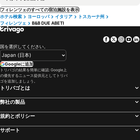
フィレンツェのすべての宿泊施設を表示
ホテル検索
ヨーロッパ
イタリア
トスカーナ州
フィレンツェ
B&B DUE ABETI
Facebook
Twitter
Insta
Yo
国を選択してください。
Googleに追加
トリバゴの結果を簡単に確認: Google上
の優先するニュース提供元としてトリバ
ゴを追加しましょう。
トリバゴとは
弊社の製品
規約とポリシー
サポート