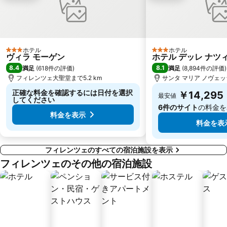
ホテル
ホテル
3 ホテルのランク
3 ホテルのランク
ヴィラ モーゲン
ホテル デッレ ナツ
8.4
8.1
満足
(
618件の評価
)
満足
(
8,894件の評価
)
フィレンツェ大聖堂まで5.2 km
サンタ マリア ノヴェッラ
正確な料金を確認するには日付を選択
￥14,295
最安値
してください
6件のサイト
の料金を
料金を表示
料金を表
フィレンツェのすべての宿泊施設を表示
フィレンツェのその他の宿泊施設