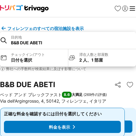
お気に入り
ログイ
メ
フィレンツェのすべての宿泊施設を表示
目的地
B&B DUE ABETI
チェックイン/アウト
滞在人数と部屋数
日付を選択
2 人、1 部屋
弊社への手数料が検索結果に及ぼす影響について
B&B DUE ABETI
シェア
お
ベッド アンド ブレックファスト
8.6
大満足
(
269件の評価
)
Via dell'Argingrosso, 4, 50142, フィレンツェ, イタリア
正確な料金を確認するには日付を選択してください
正確な料金を確認するには日付を選択してください
料金を表示
料金を表示