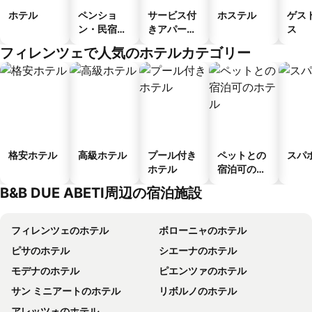
ホテル
ペンショ
サービス付
ホステル
ゲス
ン・民宿・
きアパート
ス
ゲストハウ
メント
フィレンツェで人気のホテルカテゴリー
ス
格安ホテル
高級ホテル
プール付き
ペットとの
スパ
ホテル
宿泊可のホ
テル
B&B DUE ABETI周辺の宿泊施設
フィレンツェのホテル
ボローニャのホテル
ピサのホテル
シエーナのホテル
モデナのホテル
ピエンツァのホテル
サン ミニアートのホテル
リボルノのホテル
アレッツォのホテル