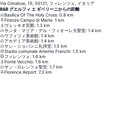
Via Cimabue, 19, 50121, フィレンツェ, イタリア
B&B グエルフィ エ ギベリーニからの距離
Basilica Of The Holy Cross
:
0.8
km
Firenze Campo di Marte
:
1
km
ヴェッキオ宮殿
:
1.3
km
サンタ・マリア・デル・フィオーレ大聖堂
:
1.4
km
ウフィツィ美術館
:
1.4
km
アカデミア美術館
:
1.4
km
サン・ジョバンニ礼拝堂
:
1.5
km
Stadio comunale Artemio Franchi
:
1.5
km
フィレンツェ
:
1.6
km
Ponte Vecchio
:
1.6
km
サン・ロレンツォ聖堂
:
1.7
km
Florence Airport
:
7.3
km