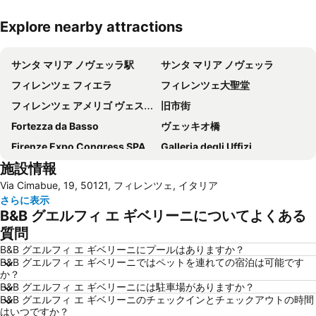
Explore nearby attractions
地図を拡大
サンタ マリア ノヴェッラ駅
サンタ マリア ノヴェッラ
フィレンツェ フィエラ
フィレンツェ大聖堂
フィレンツェ アメリゴ ヴェスプッチ空港
旧市街
Fortezza da Basso
ヴェッキオ橋
Firenze Expo Congress SPA
Galleria degli Uffizi
施設情報
アカデミア美術館
Stazione di Prato Centrale
Via Cimabue, 19, 50121, フィレンツェ, イタリア
ジョットの鐘楼
Mercato di San Lorenzo
さらに表示
San Lorenzo Market
(ピエンツァ)フィレンツェ歴史地区
B&B グエルフィ エ ギベリーニについてよくある
ダビデ像 (ミケランジェロ)
サンタ・クローチェ教会
質問
Firenze Festival
Brunelleschi
B&B グエルフィ エ ギベリーニにプールはありますか？
B&B グエルフィ エ ギベリーニではペットを連れての宿泊は可能です
Basilica of St Lawrence
Officina Profumo Farmaceutica di Santa Maria Novella
か？
B&B グエルフィ エ ギベリーニには駐車場がありますか？
The Westin Excelsior
Il Prato
B&B グエルフィ エ ギベリーニのチェックインとチェックアウトの時間
Siena Railway Station
Badia Fiorentina
はいつですか？