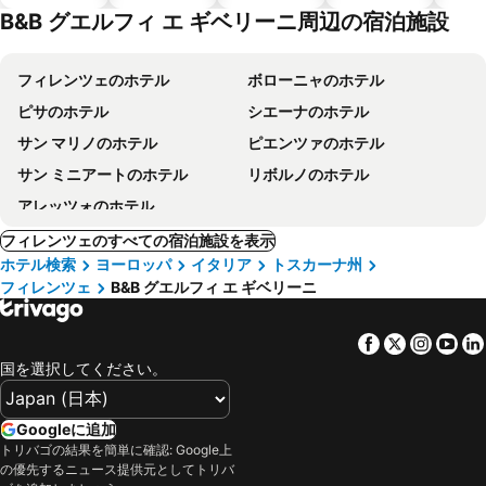
テル
B&B グエルフィ エ ギベリーニ周辺の宿泊施設
フィレンツェのホテル
ボローニャのホテル
ピサのホテル
シエーナのホテル
サン マリノのホテル
ピエンツァのホテル
サン ミニアートのホテル
リボルノのホテル
アレッツォのホテル
フィレンツェのすべての宿泊施設を表示
ホテル検索
ヨーロッパ
イタリア
トスカーナ州
フィレンツェ
B&B グエルフィ エ ギベリーニ
Facebook
Twitter
Insta
Yo
国を選択してください。
Googleに追加
トリバゴの結果を簡単に確認: Google上
の優先するニュース提供元としてトリバ