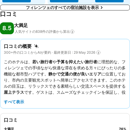
フィレンツェのすべての宿泊施設を表示
口コミ
大満足
8.5
人気サイトの838件の評価から算出
口コミの概要
300+件の口コミからAIが要約 · 最終更新日 : 29 May 2026
このホテルは、
若い旅行者
や
予算を抑えたい旅行者
に理想的な、フ
ィレンツェでの手頃ながら快適な滞在を求める方々にぴったりの多
機能な都市型ハブです。
静かで交通の便が良いエリア
に位置してお
り、市内の主要観光スポットへ簡単にアクセスできます。このホテ
ルの目玉は、リラックスできる素晴らしい交流スペースを提供する
屋上テラス
です。ゲストは、スムーズなチェックインを保証し、役
立つ地元の情報を教えてくれる
スタッフのきめ細やかで親切なサー
すべて表示
ビス
を一貫して高く評価しています。より静かな滞在を希望する場
合は、通りに面していない部屋をリクエストすることをおすすめし
ます。
口コミ
大満足
76
%