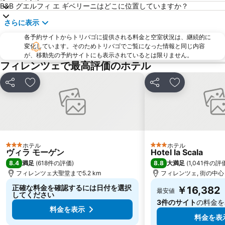
B&B グエルフィ エ ギベリーニはどこに位置していますか？
Via dei Calzaiuoli
カンポ ディ マルテ
さらに表示
Piazza della Repubblica
Palazzo Strozzi
各予約サイトからトリバゴに提供される料金と空室状況は、継続的に
Soffiano
Antella
変化しています。そのためトリバゴでご覧になった情報と同じ内容
Peretola
Teatro Manzoni
が、移動先の予約サイトにも表示されているとは限りません。
フィレンツェで最高評価のホテル
Staggia Senese
シェア
お気に入りに追加
シェア
お気に入りに
ホテル
ホテル
3 ホテルのランク
3 ホテルのランク
ヴィラ モーゲン
Hotel la Scala
8.4
8.8
満足
(
618件の評価
)
大満足
(
1,041件の評
フィレンツェ大聖堂まで5.2 km
フィレンツェ, 街の中心ま
正確な料金を確認するには日付を選択
￥16,382
最安値
してください
3件のサイト
の料金を
料金を表示
料金を表