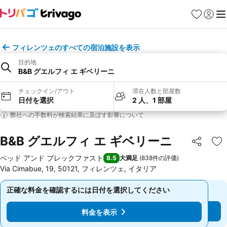
お気に入り
ログイ
メ
フィレンツェのすべての宿泊施設を表示
目的地
B&B グエルフィ エ ギベリーニ
チェックイン/アウト
滞在人数と部屋数
日付を選択
2 人、1 部屋
弊社への手数料が検索結果に及ぼす影響について
B&B グエルフィ エ ギベリーニ
シェア
お
ベッド アンド ブレックファスト
8.5
大満足
(
838件の評価
)
Via Cimabue, 19, 50121, フィレンツェ, イタリア
正確な料金を確認するには日付を選択してください
正確な料金を確認するには日付を選択してください
料金を表示
料金を表示