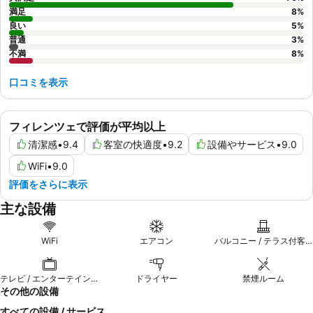
満足
8
%
良い
5
%
普通
3
%
不満
8
%
口コミを表示
フィレンツェで評価が平均以上
清潔感
•
9.4
客室の快適度
•
9.2
設備やサービス
•
9.0
WiFi
•
9.0
評価をさらに表示
主な設備
WiFi
エアコン
バルコニー / テラス付客室
テレビ / エンターテインメント
ドライヤー
禁煙ルーム
その他の設備
すべての設備 / サービス