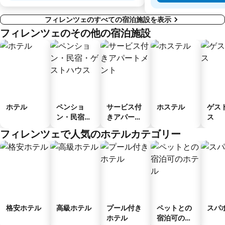
フィレンツェのすべての宿泊施設を表示
フィレンツェのその他の宿泊施設
ホテル
ペンショ
サービス付
ホステル
ゲス
ン・民宿・
きアパート
ス
ゲストハウ
メント
フィレンツェで人気のホテルカテゴリー
ス
格安ホテル
高級ホテル
プール付き
ペットとの
スパ
ホテル
宿泊可のホ