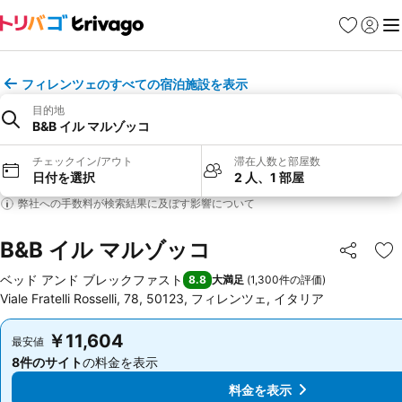
お気に入り
ログイ
メ
フィレンツェのすべての宿泊施設を表示
目的地
B&B イル マルゾッコ
チェックイン/アウト
滞在人数と部屋数
日付を選択
2 人、1 部屋
弊社への手数料が検索結果に及ぼす影響について
B&B イル マルゾッコ
シェア
お
ベッド アンド ブレックファスト
8.8
大満足
(
1,300件の評価
)
Viale Fratelli Rosselli, 78, 50123, フィレンツェ, イタリア
￥11,604
￥11,604
最安値
最安値
8件のサイト
の料金を表示
8件のサイト
の料金を表示
料金を表示
料金を表示