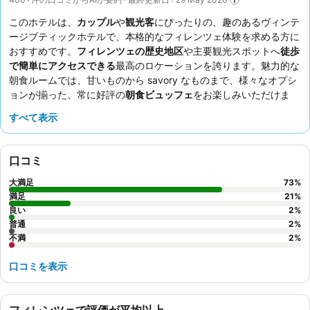
このホテルは、
カップル
や
観光客
にぴったりの、趣のあるヴィンテ
ージブティックホテルで、本格的なフィレンツェ体験を求める方に
おすすめです。
フィレンツェの歴史地区
や主要観光スポットへ
徒歩
で簡単にアクセスできる
最高のロケーションを誇ります。魅力的な
朝食ルームでは、甘いものから savory なものまで、様々なオプシ
ョンが揃った、常に好評の
朝食ビュッフェ
をお楽しみいただけま
す。スタッフは、その並外れた親しみやすさと親切さで常に高い評
すべて表示
価を得ています。真にユニークな滞在を希望するなら、
フィレンツ
ェデザイン
の客室を予約して、没入感のある文化体験をしてみては
いかがでしょうか。
口コミ
大満足
73
%
満足
21
%
良い
2
%
普通
2
%
不満
2
%
口コミを表示
フィレンツェで評価が平均以上