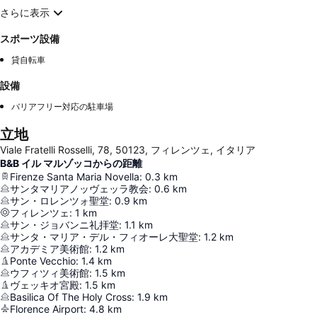
さらに表示
スポーツ設備
貸自転車
設備
バリアフリー対応の駐車場
立地
Viale Fratelli Rosselli, 78, 50123, フィレンツェ, イタリア
B&B イル マルゾッコからの距離
Firenze Santa Maria Novella
:
0.3
km
サンタマリアノッヴェッラ教会
:
0.6
km
サン・ロレンツォ聖堂
:
0.9
km
フィレンツェ
:
1
km
サン・ジョバンニ礼拝堂
:
1.1
km
サンタ・マリア・デル・フィオーレ大聖堂
:
1.2
km
アカデミア美術館
:
1.2
km
Ponte Vecchio
:
1.4
km
ウフィツィ美術館
:
1.5
km
ヴェッキオ宮殿
:
1.5
km
Basilica Of The Holy Cross
:
1.9
km
Florence Airport
:
4.8
km