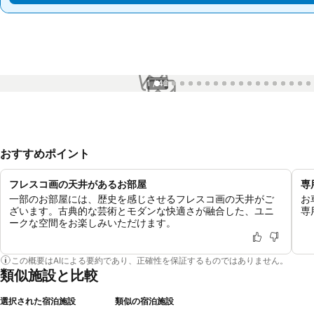
1 / 42
おすすめポイント
フレスコ画の天井があるお部屋
専
一部のお部屋には、歴史を感じさせるフレスコ画の天井がご
お
ざいます。古典的な芸術とモダンな快適さが融合した、ユニ
専
ークな空間をお楽しみいただけます。
この概要はAIによる要約であり、正確性を保証するものではありません。
類似施設と比較
選択された宿泊施設
類似の宿泊施設