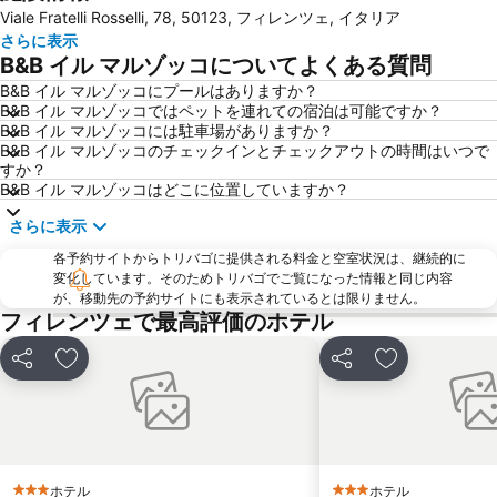
Viale Fratelli Rosselli, 78, 50123, フィレンツェ, イタリア
ジョットの鐘楼
San Lorenzo Market
さらに表示
Mercato di San Lorenzo
(ピエンツァ)フィレンツェ歴史地区
B&B イル マルゾッコについてよくある質問
ダビデ像 (ミケランジェロ)
Il Prato
B&B イル マルゾッコにプールはありますか？
B&B イル マルゾッコではペットを連れての宿泊は可能ですか？
Officina Profumo Farmaceutica di Santa Maria Novella
The Westin Excelsior
B&B イル マルゾッコには駐車場がありますか？
Basilica of St Lawrence
Brunelleschi
B&B イル マルゾッコのチェックインとチェックアウトの時間はいつで
すか？
Firenze Festival
サンタ・クローチェ教会
B&B イル マルゾッコはどこに位置していますか？
Palazzo Strozzi
Piazza della Repubblica
さらに表示
Via dei Calzaiuoli
Badia Fiorentina
各予約サイトからトリバゴに提供される料金と空室状況は、継続的に
カンポ ディ マルテ
Soffiano
変化しています。そのためトリバゴでご覧になった情報と同じ内容
が、移動先の予約サイトにも表示されているとは限りません。
Peretola
Antella
フィレンツェで最高評価のホテル
Teatro Manzoni
Staggia Senese
シェア
お気に入りに追加
シェア
お気に入りに
ホテル
ホテル