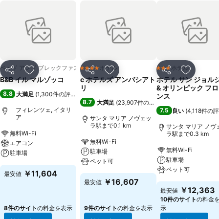
ベッド アンド ブレックファスト
ホテル
ホテル
4 ホテルのランク
3 ホテルのランク
シェア
お気に入りに追加
シェア
お気に入りに追加
シェア
お気に入
B&B イル マルゾッコ
c ホテルズ アンバシアト
ホテル サン ジョル
リ
& オリンピック フ
8.8
大満足
(
1,300件の評価
)
ンス
8.7
大満足
(
23,907件の評価
)
フィレンツェ, イタリ
7.5
良い
(
4,118件の
ア
サンタ マリア ノヴェッ
ラ駅まで0.1 km
サンタ マリア ノヴ
無料Wi-Fi
ラ駅まで0.3 km
無料Wi-Fi
エアコン
無料Wi-Fi
駐車場
駐車場
駐車場
ペット可
ペット可
￥11,604
最安値
￥16,607
最安値
￥12,363
最安値
10件のサイト
の料金
8件のサイト
の料金を表示
9件のサイト
の料金を表示
示