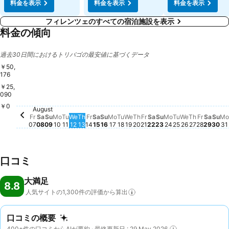
料金を表示
料金を表示
料金を表示
フィレンツェのすべての宿泊施設を表示
料金の傾向
過去30日間におけるトリバゴの最安値に基づくデータ
￥50,
176
￥25,
090
Wednesday, August 19
￥24,336
M
￥
￥0
Friday, August 21
￥21,816
Saturday, August 2
￥21,664
Sun
￥21
Saturday, August 15
￥20,470
Tuesday, August 18
￥20,505
Tuesday, Aug
￥20,120
Thursday, August 20
￥19,840
Wednesday, August 12
￥19,240
Monday, Augus
￥19,187
Friday,
￥19,24
Satur
￥19,
Tuesday, August 11
￥18,792
Wednesday,
￥18,834
Thursday
￥19,039
Saturday, August 08
￥18,423
Friday, August 14
￥18,217
Sunday, August 16
￥18,511
Sunday, August 09
￥18,056
August
Thursday, August 13
￥16,428
Monday, August 17
￥16,305
Sunday, August 2
￥16,419
Friday, August 07
￥15,263
Monday, August 10
￥15,440
Fr
Sa
Su
Mo
Tu
We
Th
Fr
Sa
Su
Mo
Tu
We
Th
Fr
Sa
Su
Mo
Tu
We
Th
Fr
Sa
Su
Mo
07
08
09
10
11
12
13
14
15
16
17
18
19
20
21
22
23
24
25
26
27
28
29
30
31
口コミ
大満足
8.8
人気サイトの1,300件の評価から算出
口コミの概要
400+件の口コミからAIが要約 · 最終更新日 : 29 May 2026