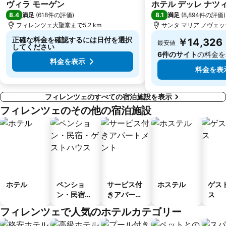
3 ホテルのランク
3 ホテルのランク
ヴィラ モーゲン
ホテル デッレ ナツ
8.4
8.1
満足
(
618件の評価
)
満足
(
8,894件の評価
)
フィレンツェ大聖堂まで5.2 km
サンタ マリア ノヴェッラ
正確な料金を確認するには日付を選択
￥14,326
最安値
してください
6件のサイト
の料金を
料金を表示
料金を表
フィレンツェのすべての宿泊施設を表示
フィレンツェのその他の宿泊施設
ホテル
ペンショ
サービス付
ホステル
ゲス
ン・民宿・
きアパート
ス
ゲストハウ
メント
フィレンツェで人気のホテルカテゴリー
ス