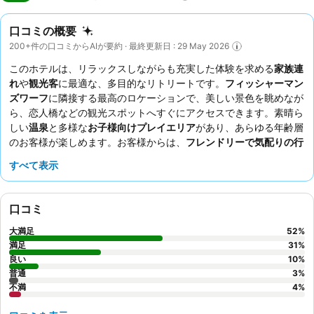
口コミの概要
200+件の口コミからAIが要約 · 最終更新日 : 29 May 2026
このホテルは、リラックスしながらも充実した体験を求める
家族連
れ
や
観光客
に最適な、多目的なリトリートです。
フィッシャーマン
ズワーフ
に隣接する最高のロケーションで、美しい景色を眺めなが
ら、恋人橋などの観光スポットへすぐにアクセスできます。素晴ら
しい
温泉
と多様な
お子様向けプレイエリア
があり、あらゆる年齢層
のお客様が楽しめます。お客様からは、
フレンドリーで気配りの行
き届いたスタッフ
と、洋食とアジア料理の両方を楽しめる
豊富な朝
すべて表示
食ビュッフェ
が常に高く評価されています。心から快適な滞在を望
むなら、広さと快適さで常に賞賛されている
広々とした客室
の予約
をご検討ください。
口コミ
大満足
52
%
満足
31
%
良い
10
%
普通
3
%
不満
4
%