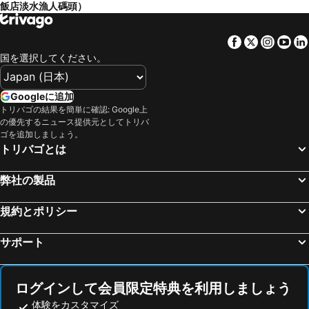
飯店淡水漁人碼頭）
Facebook
Twitter
Insta
Yo
国を選択してください。
Googleに追加
トリバゴの結果を簡単に確認: Google上
の優先するニュース提供元としてトリバ
ゴを追加しましょう。
トリバゴとは
弊社の製品
規約とポリシー
サポート
ログインして会員限定特典を利用しましょう
体験をカスタマイズ