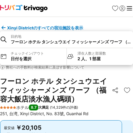
お気に入り
ログイ
メ
Xinyi Districtのすべての宿泊施設を表示
目的地
フーロン ホテル タンシュウエイ フィッシャーメンズ ワーフ （
チェックイン/アウト
滞在人数と部屋数
日付を選択
2 人、1 部屋
弊社への手数料が検索結果に及ぼす影響について
フーロン ホテル タンシュウエイ
フィッシャーメンズ ワーフ （福
シェア
お
容大飯店淡水漁人碼頭）
ホテル
8.7
大満足
(
14,329件の評価
)
5 ホテルのランク
251, 台湾, Xinyi District, No. 83號, Guanhai Rd
￥20,105
￥20,105
最安値
最安値