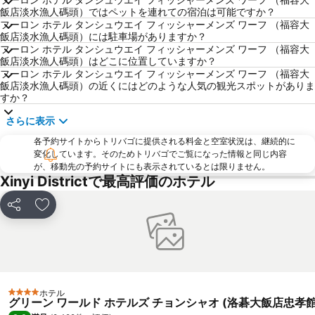
飯店淡水漁人碼頭）ではペットを連れての宿泊は可能ですか？
Shilin Night Market
Zhongxiao Xinsheng MRT Station
フーロン ホテル タンシュウエイ フィッシャーメンズ ワーフ （福容大
飯店淡水漁人碼頭）には駐車場がありますか？
Taipei World Trade Center
Yuanshan Station
フーロン ホテル タンシュウエイ フィッシャーメンズ ワーフ （福容大
Sandao Temple MRT Station
Wulai Hot Spring
飯店淡水漁人碼頭）はどこに位置していますか？
フーロン ホテル タンシュウエイ フィッシャーメンズ ワーフ （福容大
Shilin District
Zhongxiao Fuxing MRT Station
飯店淡水漁人碼頭）の近くにはどのような人気の観光スポットがありま
すか？
Dahu Park MRT Station
New Taipei Industrial Park
Dingxi MRT Station
Jiangzicui MRT Station
さらに表示
Guting MRT Station
Nanshijiao MRT Station
各予約サイトからトリバゴに提供される料金と空室状況は、継続的に
変化しています。そのためトリバゴでご覧になった情報と同じ内容
Taoyuan Train Station
Zhongxiao Dunhua MRT Station
が、移動先の予約サイトにも表示されているとは限りません。
Xinyi Districtで最高評価のホテル
Yangmingshan
Xinbeitou
Taoyuan High Speed Rail Station
Longshan Temple
シェア
お気に入りに追加
Nangang District
Taipei World Trade Center Nangang Exhibition Hall
Shi-Da Night Market
Xiaobitan MRT Station
Zhongli Train Station
Xihu MRT Station
ホテル
4 ホテルのランク
グリーン ワールド ホテルズ チョンシャオ (洛碁大飯店忠孝館