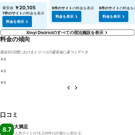
料金を表示
￥20,105
最安値
9件のサイト
の料金を表示
9件のサイト
の料金を
7件のサイト
の料金を表示
料金を表示
料金を表示
料金を表示
Xinyi Districtのすべての宿泊施設を表示
料金の傾向
過去30日間におけるトリバゴの最安値に基づくデータ
￥0
￥0
￥0
口コミ
大満足
8.7
人気サイトの14,329件の評価から算出