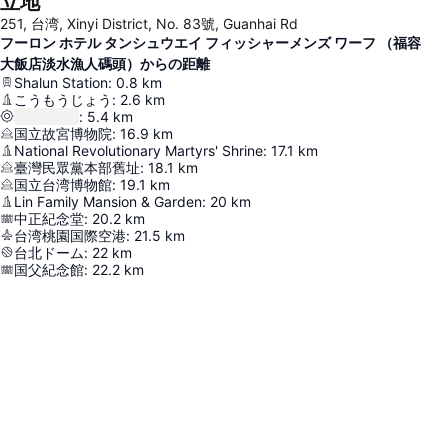
立地
251, 台湾, Xinyi District, No. 83號, Guanhai Rd
フーロン ホテル タンシュウエイ フィッシャーメンズ ワーフ （福容
大飯店淡水漁人碼頭）からの距離
Shalun Station
:
0.8
km
こうもうじょう
:
2.6
km
:
5.4
km
国立故宮博物院
:
16.9
km
National Revolutionary Martyrs' Shrine
:
17.1
km
臺灣民眾黨本部舊址
:
18.1
km
国立台湾博物館
:
19.1
km
Lin Family Mansion & Garden
:
20
km
中正紀念堂
:
20.2
km
台湾桃園国際空港
:
21.5
km
台北ドーム
:
22
km
国父紀念館
:
22.2
km