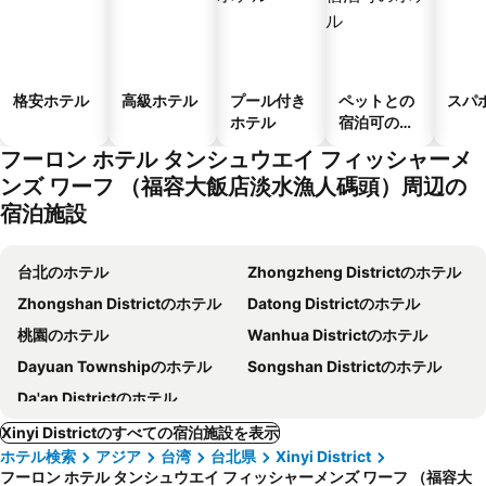
格安ホテル
高級ホテル
プール付き
ペットとの
スパ
ホテル
宿泊可のホ
テル
フーロン ホテル タンシュウエイ フィッシャーメ
ンズ ワーフ （福容大飯店淡水漁人碼頭）周辺の
宿泊施設
台北のホテル
Zhongzheng Districtのホテル
Zhongshan Districtのホテル
Datong Districtのホテル
桃園のホテル
Wanhua Districtのホテル
Dayuan Townshipのホテル
Songshan Districtのホテル
Da'an Districtのホテル
Xinyi Districtのすべての宿泊施設を表示
ホテル検索
アジア
台湾
台北県
Xinyi District
フーロン ホテル タンシュウエイ フィッシャーメンズ ワーフ （福容大