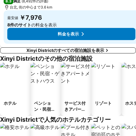
8.3
満足
(
8,492件の評価
)
台北, 街の中心まで3.6 km
￥7,976
最安値
8件のサイト
の料金を表示
料金を表示
Xinyi Districtのすべての宿泊施設を表示
Xinyi Districtのその他の宿泊施設
ホテル
ペンショ
サービス付
リゾート
ホス
ン・民宿・
きアパート
ゲストハウ
メント
Xinyi Districtで人気のホテルカテゴリー
ス