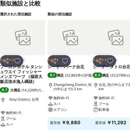
類似施設と比較
選択された宿泊施設
類似の宿泊施設
ホテル
ホテル
ホテル
5 ホテルのランク
4 ホテルのランク
5 ホテルのランク
シェア
お気に入りに追加
シェア
お気に入りに追加
シェア
お気に入
フーロン ホテル タンシ
シーザーパーク台北
シーザー メトロ台
ュウエイ フィッシャー
8.1
8.2
満足
(
32,863件の評価
)
満足
(
32,078件
メンズ ワーフ （福容大
飯店淡水漁人碼頭）
Zhongzheng District, 街
台北, 街の中心まで2
の中心まで0.2 km
km
8.7
大満足
(
14,329件の評価
)
無料Wi-Fi
無料Wi-Fi
Xinyi District, 台湾
スパ
プール
エアコン
駐車場
無料Wi-Fi
プール
料金を表示
料金を表示
￥9,880
￥11,292
最安値
最安値
スパ