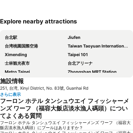
Explore nearby attractions
地図を拡大
台北駅
Jiufen
台湾桃園国際空港
Taiwan Taoyuan International Airport
Ximending
Taipei 101
士林観光夜市
台北アリーナ
Metro Taipei
Zhongshan MRT Station
施設情報
Airport Songshan
Xinbeitou
251, 台湾, Xinyi District, No. 83號, Guanhai Rd
Taipei Bridge MRT Station
Daan Park
さらに表示
龍山寺
Tamsui MRT Station
フーロン ホテル タンシュウエイ フィッシャーメ
Taipei City Hall
Beitou Hot Spring
ンズ ワーフ （福容大飯店淡水漁人碼頭）につい
てよくある質問
Daan District
Songshan District
フーロン ホテル タンシュウエイ フィッシャーメンズ ワーフ （福容大
Eastern District of Taipei
Minquan W. Road MRT Station
飯店淡水漁人碼頭）にプールはありますか？
Shipei MRT Station
Datong District
フーロン ホテル タンシュウエイ フィッシャーメンズ ワーフ （福容大