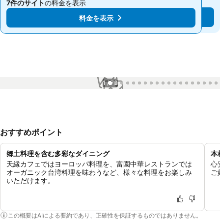
7件のサイト
の料金を表示
7件のサイト
の料金を表示
料金を表示
料金を表示
1 / 73
おすすめポイント
郷土料理を含む多彩なダイニング
本
天縁カフェではヨーロッパ料理を、富園中華レストランでは
心
オーガニック台湾料理を味わうなど、様々な料理をお楽しみ
ご
いただけます。
この概要はAIによる要約であり、正確性を保証するものではありません。