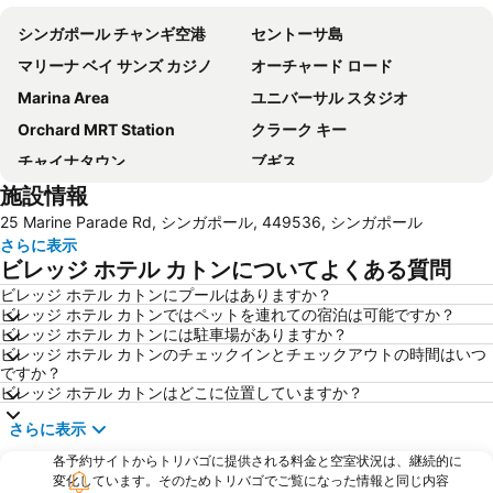
シンガポール チャンギ空港
セントーサ島
マリーナ ベイ サンズ カジノ
オーチャード ロード
Marina Area
ユニバーサル スタジオ
Orchard MRT Station
クラーク キー
チャイナタウン
ブギス
施設情報
Changi Airport Metro Station
Bugis MRT
25 Marine Parade Rd, シンガポール, 449536, シンガポール
Changi
マーライオン
さらに表示
Marina Bay Sands SkyPark
Sentosa Skyline Luge & Skyride
ビレッジ ホテル カトンについてよくある質問
リトルインディア
City Hall
ビレッジ ホテル カトンにプールはありますか？
ビレッジ ホテル カトンではペットを連れての宿泊は可能ですか？
Legoland Malaysia
Bayfront MRT Station
ビレッジ ホテル カトンには駐車場がありますか？
City Hall Metro Station
Harbour Front Centre
ビレッジ ホテル カトンのチェックインとチェックアウトの時間はいつ
ですか？
シンガポール エキスポ
Katong
ビレッジ ホテル カトンはどこに位置していますか？
Novena MRT Station
ナイト サファリ
さらに表示
Somerset MRT
Ang Mo Kio - AMK
各予約サイトからトリバゴに提供される料金と空室状況は、継続的に
Bugis Village
Stadium Metro Station
変化しています。そのためトリバゴでご覧になった情報と同じ内容