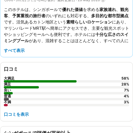
このホテルは、シンガポールで
優れた価値
を求める
家族連れ
、
観光
客
、
予算重視の旅行者
のいずれにも対応する、
多目的な都市型拠点
です。活気あるカトン地区という
素晴らしいロケーション
にあり、
マリンパレードMRT駅へ簡単にアクセスでき、主要な観光スポット
やショッピングモールへも便利です。ホテルには
十分な広さのスイ
ミングプール
があり、混雑することはほとんどなく、すべての人に
リフレッシュできる時間を提供します。ゲストは、
素晴らしいスタ
すべて表示
ッフとサービス
、そして多様な料理が揃う
種類豊富な朝食ビュッフ
ェ
を一貫して高く評価しています。より静かな滞在を希望する場合
は、庭に面した部屋の予約をご検討ください。
口コミ
大満足
58
%
満足
28
%
良い
7
%
普通
4
%
不満
3
%
口コミを表示
シンガポールで評価が平均以上