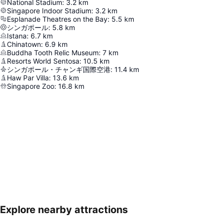
National Stadium
:
3.2
km
Singapore Indoor Stadium
:
3.2
km
Esplanade Theatres on the Bay
:
5.5
km
シンガポール
:
5.8
km
Istana
:
6.7
km
Chinatown
:
6.9
km
Buddha Tooth Relic Museum
:
7
km
Resorts World Sentosa
:
10.5
km
シンガポール・チャンギ国際空港
:
11.4
km
Haw Par Villa
:
13.6
km
Singapore Zoo
:
16.8
km
Explore nearby attractions
地図を拡大