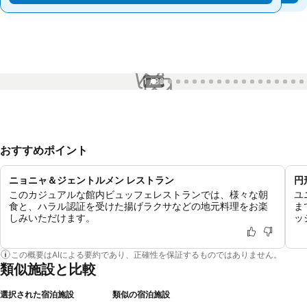
1 / 86
おすすめポイント
ニョニャ＆ジェントルメン レストラン
円
このカジュアルな館内ビュッフェレストランでは、様々な朝
ユ
食と、ハラル認証を受けた揚げラクサなどの地元料理をお楽
ま
しみいただけます。
ッ
この概要はAIによる要約であり、正確性を保証するものではありません。
類似施設と比較
選択された宿泊施設
類似の宿泊施設