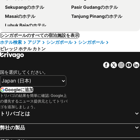
Sekupangのホテル
Pasir Gudangのホテル
Masaiのホテル
Tanjung Pinangのホテル
Lubuk Bajaのホテル
シンガポールのすべての宿泊施設を表示
ホテル検索
アジア
シンガポール
シンガポール
ビレッジ ホテル カトン
Facebook
Twitter
Insta
Yo
国を選択してください。
Googleに追加
トリバゴの結果を簡単に確認: Google上
の優先するニュース提供元としてトリバ
ゴを追加しましょう。
トリバゴとは
弊社の製品