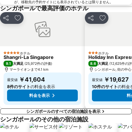
が、移動先の予約サイトにも表示されているとは限りません。
Suntec City Mall
Singapore Sentosa Island Afternoon Trip
シンガポールで最高評価のホテル
Lavender MRT Station
MRT - Mass Rapid Transport
シェア
お気に入りに追加
シェア
お気に入りに
シンガポール フライヤー
ガーデンズ バイ ザ ベイ
Buona Vista MRT Station
Paya Lebar MRT Station
Tanjong Pagar MRT Station
ION Orchard Singapore
Suntec Singapore International Convention & Exhibition Centre
Dhoby Ghaut Metro Station
ホテル
ホテル
5 ホテルのランク
3 ホテルのランク
Singapore Zoo
Woodlands MRT Station
Shangri-La Singapore
Holiday Inn Expres
9.1
8.6
大満足
(
25,972件の評価
)
大満足
(
12,625件の
Raffles Hotel Singapore Half-Day Tour
Jurong East MRT
マーライオンまで4.1 km
シンガポール, 街の中心ま
Expo Metro Station
Vivo City
￥41,604
￥19,627
最安値
最安値
Rochor MRT
One North Singapore
8件のサイト
の料金を表示
10件のサイト
の料金
料金を表示
料
シンガポールのすべての宿泊施設を表示
シンガポールのその他の宿泊施設