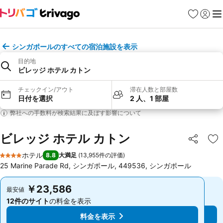
お気に入り
ログイ
メ
シンガポールのすべての宿泊施設を表示
目的地
ビレッジ ホテル カトン
チェックイン/アウト
滞在人数と部屋数
日付を選択
2 人、1 部屋
弊社への手数料が検索結果に及ぼす影響について
ビレッジ ホテル カトン
シェア
お
ホテル
8.8
大満足
(
13,955件の評価
)
4 ホテルのランク
25 Marine Parade Rd, シンガポール, 449536, シンガポール
￥23,586
￥23,586
最安値
最安値
12件のサイト
の料金を表示
12件のサイト
の料金を表示
料金を表示
料金を表示