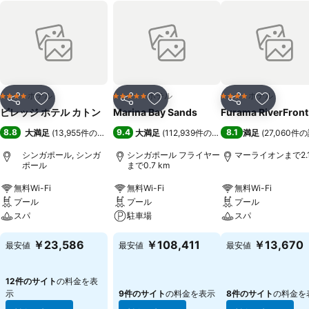
ホテル
ホテル
ホテル
4 ホテルのランク
5 ホテルのランク
4 ホテルのランク
シェア
お気に入りに追加
シェア
お気に入りに追加
シェア
お気に入
ビレッジ ホテル カトン
Marina Bay Sands
Furama RiverFront
8.8
9.4
8.1
大満足
(
13,955件の評価
)
大満足
(
112,939件の評価
)
満足
(
27,060件
シンガポール, シンガ
シンガポール フライヤー
マーライオンまで2.1
ポール
まで0.7 km
無料Wi-Fi
無料Wi-Fi
無料Wi-Fi
プール
プール
プール
スパ
駐車場
スパ
￥23,586
￥108,411
￥13,670
最安値
最安値
最安値
12件のサイト
の料金を表
示
9件のサイト
の料金を表示
8件のサイト
の料金を