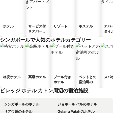
ホテル
サービス付
リゾート
ホステル
アパ
きアパート
タイ
メント
ル
シンガポールで人気のホテルカテゴリー
格安ホテル
高級ホテル
プール付き
ペットとの
スパ
ホテル
宿泊可のホ
テル
ビレッジ ホテル カトン周辺の宿泊施設
シンガポールのホテル
ジョホール バルのホテル
リアウ州のホテル
Gelang Patahのホテル