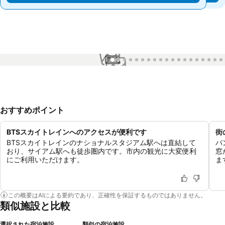
1 / 99
おすすめポイント
BTSスカイトレインへのアクセスが便利です
街
BTSスカイトレインのナショナルスタジアム駅へは直結して
バ
おり、サイアム駅へも徒歩圏内です。市内の観光に大変便利
窓
にご利用いただけます。
ま
この概要はAIによる要約であり、正確性を保証するものではありません。
類似施設と比較
選択された宿泊施設
類似の宿泊施設