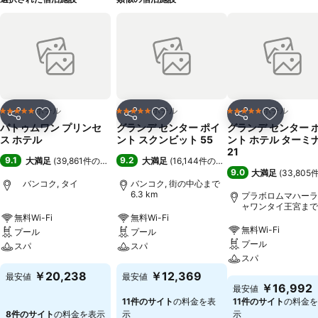
ホテル
ホテル
ホテル
5 ホテルのランク
5 ホテルのランク
5 ホテルのランク
シェア
お気に入りに追加
シェア
お気に入りに追加
シェア
お気に入
パトゥムワン プリンセ
グランデ センター ポイ
グランデ センター 
ス ホテル
ント スクンビット 55
ント ホテル ターミ
21
9.1
9.2
大満足
(
39,861件の評価
)
大満足
(
16,144件の評価
)
9.0
大満足
(
33,80
バンコク, タイ
バンコク, 街の中心まで
6.3 km
プラボロムマハーラ
ャワンタイ王宮まで7
km
無料Wi-Fi
無料Wi-Fi
無料Wi-Fi
プール
プール
プール
スパ
スパ
スパ
￥20,238
￥12,369
最安値
最安値
￥16,992
最安値
11件のサイト
の料金を表
11件のサイト
の料金を
8件のサイト
の料金を表示
示
示