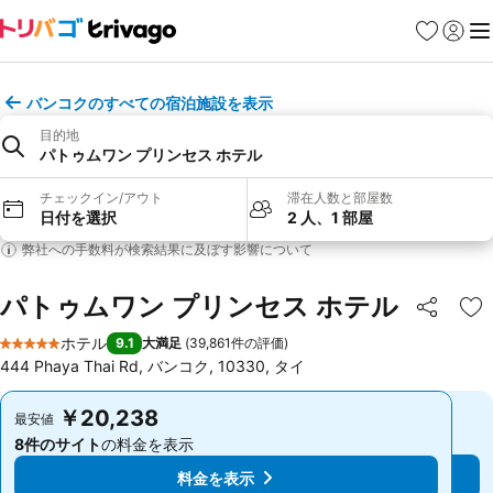
お気に入り
ログイ
メ
バンコクのすべての宿泊施設を表示
目的地
パトゥムワン プリンセス ホテル
チェックイン/アウト
滞在人数と部屋数
日付を選択
2 人、1 部屋
弊社への手数料が検索結果に及ぼす影響について
パトゥムワン プリンセス ホテル
シェア
お
ホテル
9.1
大満足
(
39,861件の評価
)
5 ホテルのランク
444 Phaya Thai Rd, バンコク, 10330, タイ
￥20,238
￥20,238
最安値
最安値
8件のサイト
の料金を表示
8件のサイト
の料金を表示
料金を表示
料金を表示