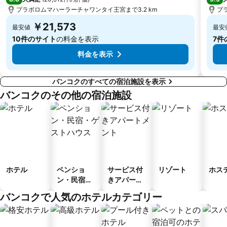
MRT Huai Khwang
プラボロムマハーラーチャワンタイ王宮まで3.2 km
Safari World
プ
￥21,573
最安値
最安
10件のサイト
の料金を表示
7件
料金を表示
バンコクのすべての宿泊施設を表示
バンコクのその他の宿泊施設
ホテル
ペンショ
サービス付
リゾート
ホス
ン・民宿・
きアパート
ゲストハウ
メント
バンコクで人気のホテルカテゴリー
ス