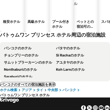
格安ホテル
高級ホテル
プール付き
ペットとの
スパ
ホテル
宿泊可のホ
テル
パトゥムワン プリンセス ホテル周辺の宿泊施設
バンコクのホテル
パタヤのホテル
チョンブリーのホテル
Si Rachaのホテル
サムットプラーカーンのホテル
アユタヤのホテル
Nonthaburiのホテル
Koh Larnのホテル
Saraburiのホテル
バンコクのすべての宿泊施設を表示
ホテル検索
アジア
タイ
中央部
バンコク
パトゥムワン プリンセス ホテル
Facebook
Twitter
Insta
Yo