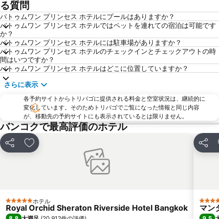
BTS Saphan Taksin
Emporium
る質問
Siam Paragon
チャトゥチャック ウィーケンド マーケット
パトゥムワン プリンセス ホテルにプールはありますか？
パトゥムワン プリンセス ホテルではペットを連れての宿泊は可能です
Bangkok Hua Lamphong Main Station
The Platinum Fashion
か？
パトゥムワン プリンセス ホテルには駐車場がありますか？
セントラル ワールド プラザ
Lumphini-Park
パトゥムワン プリンセス ホテルのチェックインとチェックアウトの時
Chao Phraya River and Bangkok Waterways Cruise including Wat Arun
BTS Chong Nonsi
間はいつですか？
パトゥムワン プリンセス ホテルはどこに位置していますか？
BTS Phloen Chit
MRT Rama 9
さらに表示
BTS Mo Chit
Thailand Cultural Centre
各予約サイトからトリバゴに提供される料金と空室状況は、継続的に
ワット・アルン(暁の寺)
Rajamangala National Stadium
変化しています。そのためトリバゴでご覧になった情報と同じ内容
BTS Bang Na
Siam Center
が、移動先の予約サイトにも表示されているとは限りません。
バンコクで最高評価のホテル
Baiyoke Tower II
BTS Ratchathewi
MBK Center
Ramkhamhaeng
シェア
お気に入りに追加
シェア
Yaowarat
BTS Ari
ワット・ポーの涅槃仏
MRT Sam Yan
BTS National Stadium - W1
プラボロムマハーラーチャワンタイ王宮
MRT Chatuchak Park
MRT Queen Sirikit National Convention Centre
ホテル
5 ホテルのランク
5 ホ
Royal Orchid Sheraton Riverside Hotel Bangkok
マン
Bangkok Port
BTS Punnawithi
8.8
9.5
大満足
(
20,912件の評価
)