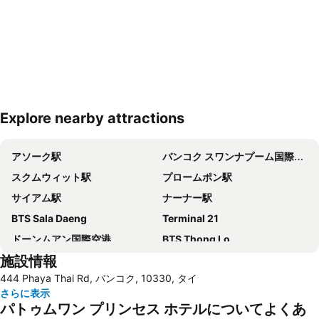
Explore nearby attractions
地図を拡大
アソーク駅
バンコク スワンナプーム国際空港
スクムウィット駅
プロームポン駅
サイアム駅
ナーナー駅
BTS Sala Daeng
Terminal 21
ドーンムアン国際空港
BTS Thong Lo
施設情報
Khao San Road
BTS Chit Lom
444 Phaya Thai Rd, バンコク, 10330, タイ
BTS Ekkamai
MRT Si Lom
さらに表示
BTS On Nut
BTS Phaya Thai
パトゥムワン プリンセス ホテルについてよくあ