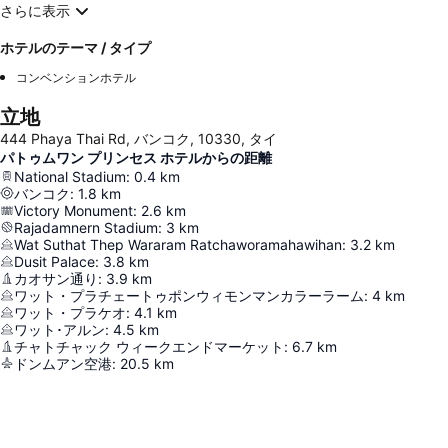
さらに表示
ホテルのテーマ / タイプ
コンベンションホテル
立地
444 Phaya Thai Rd, バンコク, 10330, タイ
パトゥムワン プリンセス ホテルからの距離
National Stadium
:
0.4
km
バンコク
:
1.8
km
Victory Monument
:
2.6
km
Rajadamnern Stadium
:
3
km
Wat Suthat Thep Wararam Ratchaworamahawihan
:
3.2
km
Dusit Palace
:
3.8
km
カオサン通り
:
3.9
km
ワット・プラチェートゥポンウィモンマンカラーラーム
:
4
km
ワット・プラケオ
:
4.1
km
ワット･アルン
:
4.5
km
チャトチャック ウィークエンドマーケット
:
6.7
km
ドンムアン空港
:
20.5
km