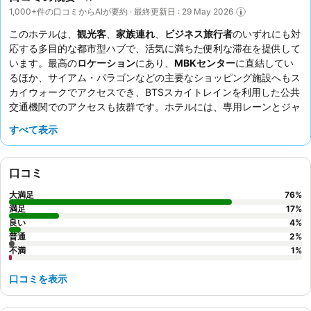
1,000+件の口コミからAIが要約 · 最終更新日 : 29 May 2026
このホテルは、
観光客
、
家族連れ
、
ビジネス旅行者
のいずれにも対
応する多目的な都市型ハブで、活気に満ちた便利な滞在を提供して
います。最高の
ロケーション
にあり、
MBKセンター
に直結してい
るほか、サイアム・パラゴンなどの主要なショッピング施設へもス
カイウォークでアクセスでき、BTSスカイトレインを利用した公共
交通機関でのアクセスも抜群です。ホテルには、専用レーンとジャ
グジーを備えた
広々としたスイミングプール
、広々とした設備の整
すべて表示
ったジム、充実したスポーツ複合施設があります。ゲストからは、
きめ細やかでプロフェッショナルな
スタッフ
、そして西洋料理とア
ジア料理の豊富なセレクションが揃った
充実した朝食ビュッフェ
が
口コミ
一貫して高く評価されています。より素晴らしい体験をするには、
高層階の
パノラマのシティビュー
の部屋を予約することをお勧めし
大満足
76
%
ます。
満足
17
%
良い
4
%
普通
2
%
不満
1
%
口コミを表示