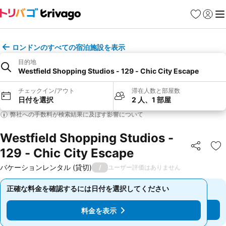
お気に入り
ログイ
メ
ロンドンのすべての宿泊施設を表示
目的地
Westfield Shopping Studios - 129 - Chic City Escape
チェックイン/アウト
滞在人数と部屋数
日付を選択
2 人、1 部屋
弊社への手数料が検索結果に及ぼす影響について
Westfield Shopping Studios -
129 - Chic City Escape
シェア
お
バケーションレンタル (貸切)
/
ユーザー評価はありません
正確な料金を確認するには日付を選択してください
正確な料金を確認するには日付を選択してください
料金を表示
料金を表示