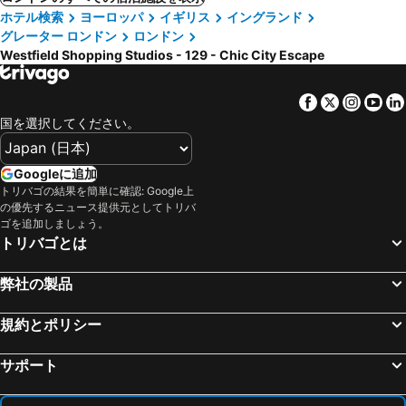
ホテル検索
ヨーロッパ
イギリス
イングランド
グレーター ロンドン
ロンドン
Westfield Shopping Studios - 129 - Chic City Escape
Facebook
Twitter
Insta
Yo
国を選択してください。
Googleに追加
トリバゴの結果を簡単に確認: Google上
の優先するニュース提供元としてトリバ
ゴを追加しましょう。
トリバゴとは
弊社の製品
規約とポリシー
サポート