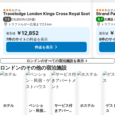
Ealing Broadway Metro Station
London Luton Airport
ホテル
ホテ
3 ホテルのランク
Legoland
Tottenham Court Road Casino
4 ホテルの
Travelodge London Kings Cross Royal Scot
Strand P
7.3
8.7
(
16,850件の評価
)
大満足
Westminster
ナショナル・ギャラリー
トラファルガー広場まで2.5 km
トラファル
Waterloo Station
Hammersmith
￥12,852
￥
最安値
最安値
7件のサイト
の料金を表示
9件のサ
料金を表示
ロンドンのすべての宿泊施設を表示
ロンドンのその他の宿泊施設
ホテル
ペンショ
サービス付
ホステル
ゲス
ン・民宿・
きアパート
ス