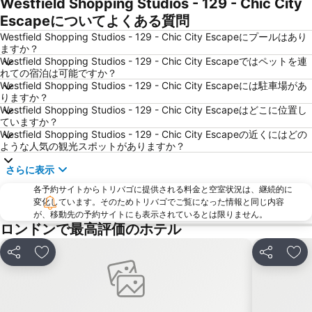
Westfield Shopping Studios - 129 - Chic City
コヴェント ガーデン
ウェンブリー スタジアム
Escapeについてよくある質問
ケンジントン
King's Cross St.Pancras Metro Station
Westfield Shopping Studios - 129 - Chic City Escapeにプールはあり
ロンドン地下鉄
St Pancras Station
ますか？
Westfield Shopping Studios - 129 - Chic City Escapeではペットを連
South Kensington
ハイド パーク
れての宿泊は可能ですか？
ビクトリアコーチステーション
Leicester Square
Westfield Shopping Studios - 129 - Chic City Escapeには駐車場があ
りますか？
バッキンガム宮殿
Liverpool Street Station
Westfield Shopping Studios - 129 - Chic City Escapeはどこに位置し
ていますか？
ビッグ・ベン
Bloomsbury
Westfield Shopping Studios - 129 - Chic City Escapeの近くにはどの
ExCeL
Picadilly Circus Station
ような人気の観光スポットがありますか？
Russell Square
Earl's Court Metro Station
さらに表示
Soho
Mayfair
各予約サイトからトリバゴに提供される料金と空室状況は、継続的に
変化しています。そのためトリバゴでご覧になった情報と同じ内容
O2 アリーナ
タワーブリッジ
が、移動先の予約サイトにも表示されているとは限りません。
ザ シティ
ロンドン・シティ空港
ロンドンで最高評価のホテル
Kensington Palace
Canary Wharf
シェア
お気に入りに追加
シェア
お
Gloucester Road Metro Station
London Gatwick Airport
Heathrow Terminal 5 Metro Station
ハロッズ
Tottenham Hotspur Stadium
グリーン・パーク