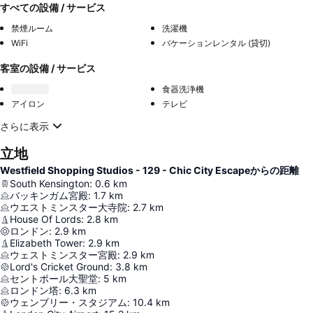
すべての設備 / サービス
禁煙ルーム
洗濯機
WiFi
バケーションレンタル (貸切)
客室の設備 / サービス
食器洗浄機
アイロン
テレビ
さらに表示
立地
Westfield Shopping Studios - 129 - Chic City Escapeからの距離
South Kensington
:
0.6
km
バッキンガム宮殿
:
1.7
km
ウエストミンスター大寺院
:
2.7
km
House Of Lords
:
2.8
km
ロンドン
:
2.9
km
Elizabeth Tower
:
2.9
km
ウェストミンスター宮殿
:
2.9
km
Lord's Cricket Ground
:
3.8
km
セントポール大聖堂
:
5
km
ロンドン塔
:
6.3
km
ウェンブリー・スタジアム
:
10.4
km