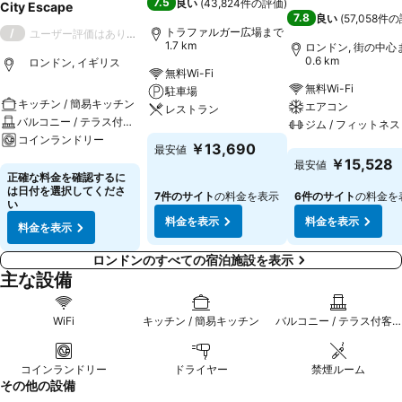
7.5
良い
(
43,824件の評価
)
City Escape
7.8
良い
(
57,058件
トラファルガー広場まで
/
ユーザー評価はありません
1.7 km
ロンドン, 街の中心
0.6 km
ロンドン, イギリス
無料Wi-Fi
無料Wi-Fi
駐車場
キッチン / 簡易キッチン
エアコン
レストラン
バルコニー / テラス付客室
ジム / フィットネス
コインランドリー
料金を表示
￥13,690
最安値
料金を表示
￥15,528
最安値
料金を表示
正確な料金を確認するに
は日付を選択してくださ
7件のサイト
の料金を表示
6件のサイト
の料金を
い
料金を表示
料金を表示
料金を表示
ロンドンのすべての宿泊施設を表示
主な設備
WiFi
キッチン / 簡易キッチン
バルコニー / テラス付客室
コインランドリー
ドライヤー
禁煙ルーム
その他の設備