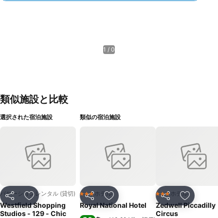
1 / 0
類似施設と比較
選択された宿泊施設
類似の宿泊施設
バケーションレンタル (貸切)
ホテル
ホテル
3 ホテルのランク
3 ホテルのランク
シェア
お気に入りに追加
シェア
お気に入りに追加
シェア
お気に入
Westfield Shopping
Royal National Hotel
Zedwell Piccadilly
Studios - 129 - Chic
Circus