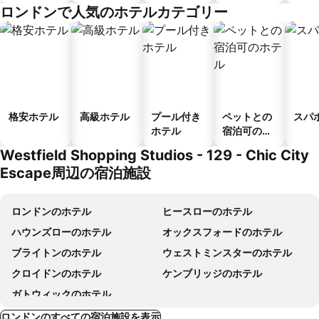
ゲストハウ
メント
ロンドンで人気のホテルカテゴリー
ス
格安ホテル
高級ホテル
プール付き
ペットとの
スパ
ホテル
宿泊可のホ
テル
Westfield Shopping Studios - 129 - Chic City
Escape周辺の宿泊施設
ロンドンのホテル
ヒースローのホテル
ハウンズローのホテル
オックスフォードのホテル
ブライトンのホテル
ウェストミンスターのホテル
クロイドンのホテル
ケンブリッジのホテル
ガトウィックのホテル
ロンドンのすべての宿泊施設を表示