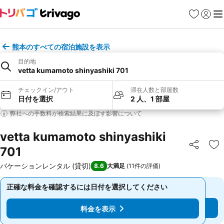
お気に入り
ログイ
メ
熊本のすべての宿泊施設を表示
目的地
vetta kumamoto shinyashiki 701
チェックイン/アウト
滞在人数と部屋数
日付を選択
2 人、1 部屋
弊社への手数料が検索結果に及ぼす影響について
vetta kumamoto shinyashiki
701
シェア
お
バケーションレンタル (貸切)
8.6
大満足
(
11件の評価
)
正確な料金を確認するには日付を選択してください
正確な料金を確認するには日付を選択してください
料金を表示
料金を表示