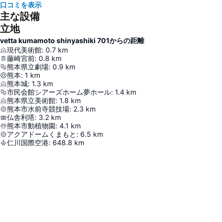
口コミを表示
主な設備
立地
vetta kumamoto shinyashiki 701からの距離
現代美術館
:
0.7
km
藤崎宮前
:
0.8
km
熊本県立劇場
:
0.9
km
熊本
:
1
km
熊本城
:
1.3
km
市民会館シアーズホーム夢ホール
:
1.4
km
熊本県立美術館
:
1.8
km
熊本市水前寺競技場
:
2.3
km
仏舎利塔
:
3.2
km
熊本市動植物園
:
4.1
km
アクアドームくまもと
:
6.5
km
仁川国際空港
:
648.8
km