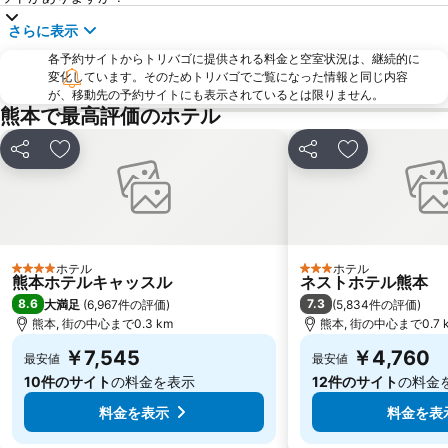
さらに表示
各予約サイトからトリバゴに提供される料金と空室状況は、継続的に
変化しています。そのためトリバゴでご覧になった情報と同じ内容
が、移動先の予約サイトにも表示されているとは限りません。
熊本で最高評価のホテル
シェア
お気に入りに追加
シェア
お気に入りに
ホテル
ホテル
4 ホテルのランク
3 ホテルのランク
熊本ホテルキャッスル
ネストホテル熊本
8.6
7.3
大満足
(
6,967件の評価
)
(
5,834件の評価
)
熊本, 街の中心まで0.3 km
熊本, 街の中心まで0.7 
￥7,545
￥4,760
最安値
最安値
10件のサイト
の料金を表示
12件のサイト
の料金
料金を表示
料金を表