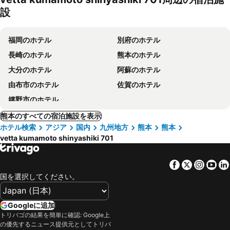
設
福岡のホテル
別府のホテル
長崎のホテル
熊本のホテル
大分のホテル
阿蘇のホテル
由布市のホテル
佐賀のホテル
嬉野市のホテル
熊本のすべての宿泊施設を表示
ホテル検索
アジア
国内
九州地方
熊本
熊本
vetta kumamoto shinyashiki 701
Facebook
Twitter
Insta
Yo
国を選択してください。
Googleに追加
トリバゴの結果を簡単に確認: Google上
の優先するニュース提供元としてトリバ