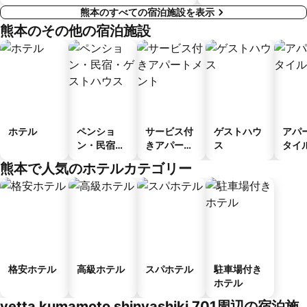
熊本のすべての宿泊施設を表示
熊本のその他の宿泊施設
ホテル
ペンショ
サービス付
ゲストハウ
アパ
ン・民宿・
きアパート
ス
タイ
ゲストハウ
メント
ル
熊本で人気のホテルカテゴリー
ス
格安ホテル
高級ホテル
スパホテル
駐車場付き
ホテル
vetta kumamoto shinyashiki 701周辺の宿泊施