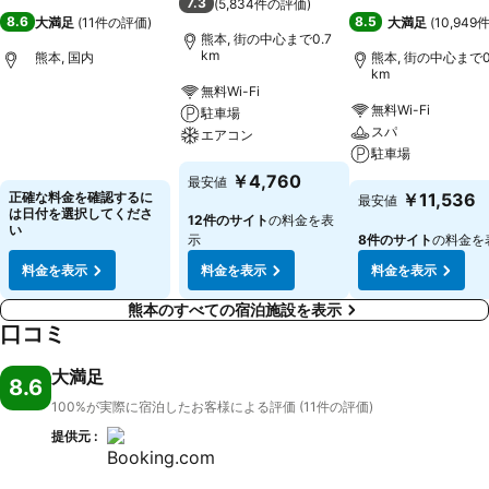
7.3
(
5,834件の評価
)
8.6
8.5
大満足
(
11件の評価
)
大満足
(
10,94
熊本, 街の中心まで0.7
km
熊本, 国内
熊本, 街の中心まで0
km
無料Wi-Fi
無料Wi-Fi
駐車場
スパ
エアコン
駐車場
￥4,760
最安値
正確な料金を確認するに
￥11,536
最安値
は日付を選択してくださ
12件のサイト
の料金を表
い
示
8件のサイト
の料金を
料金を表示
料金を表示
料金を表示
熊本のすべての宿泊施設を表示
口コミ
大満足
8.6
100%が実際に宿泊したお客様による評価 (11件の評価)
提供元 :