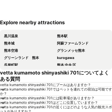
Explore nearby attractions
地図を拡大
黒川温泉
熊本駅
熊本城
阿蘇ファームランド
熊本空港
グランメッセ熊本
グリーンランド 熊本
kurogawa
呉服町駅
熊本 中央 区
vetta kumamoto shinyashiki 701についてよく
水前寺成趣園
熊本新市街
ある質問
阿蘇温泉郷
大牟田市動物園
vetta kumamoto shinyashiki 701にプールはありますか？
一心行公園
vetta kumamoto shinyashiki 701ではペットを連れての宿泊は可能です
か？
vetta kumamoto shinyashiki 701には駐車場がありますか？
vetta kumamoto shinyashiki 701はどこに位置していますか？
vetta kumamoto shinyashiki 701の近くにはどのような人気の観光スポ
ットがありますか？