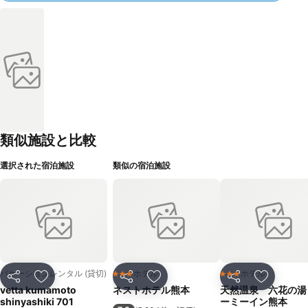
類似施設と比較
選択された宿泊施設
類似の宿泊施設
バケーションレンタル (貸切)
ホテル
ホテル
3 ホテルのランク
3 ホテルのランク
シェア
お気に入りに追加
シェア
お気に入りに追加
シェア
お気に入
vetta kumamoto
ネストホテル熊本
天然温泉 六花の湯
shinyashiki 701
ーミーイン熊本