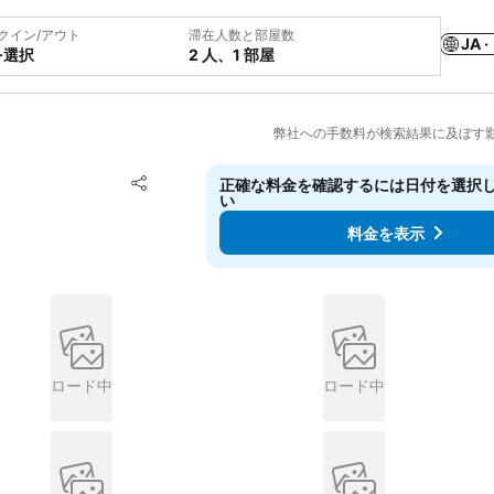
クイン/アウト
滞在人数と部屋数
JA ·
を選択
2 人、1 部屋
弊社への手数料が検索結果に及ぼす
お気に入りに追加
正確な料金を確認するには日付を選択
シェア
い
料金を表示
ロード中
ロード中