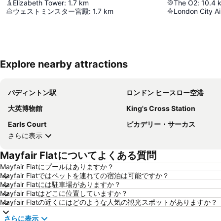
Elizabeth Tower
:
1.7
km
The O2
:
10.4
ウェストミンスター宮殿
:
1.7
km
London City Ai
Explore nearby attractions
パディントン駅
ロンドン ヒースロー空港
大英博物館
King's Cross Station
Earls Court
ピカデリー・サーカス
さらに表示
Mayfair Flatについてよくある質問
Mayfair Flatにプールはありますか？
Mayfair Flatではペットを連れての宿泊は可能ですか？
Mayfair Flatには駐車場がありますか？
Mayfair Flatはどこに位置していますか？
Mayfair Flatの近くにはどのような人気の観光スポットがありますか？
さらに表示