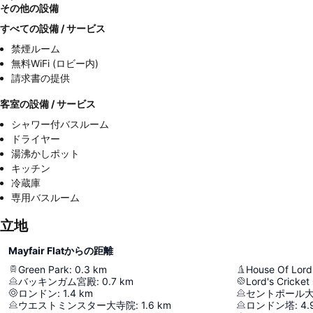
その他の設備
すべての設備 / サービス
禁煙ルーム
無料WiFi (ロビー内)
請求書の提供
客室の設備 / サービス
シャワー付バスルーム
ドライヤー
湯沸かしポット
キッチン
冷蔵庫
専用バスルーム
立地
Mayfair Flatからの距離
Green Park
:
0.3
km
House Of Lord
バッキンガム宮殿
:
0.7
km
Lord's Cricket
ロンドン
:
1.4
km
セントポール
ウエストミンスター大寺院
:
1.6
km
ロンドン塔
:
4.