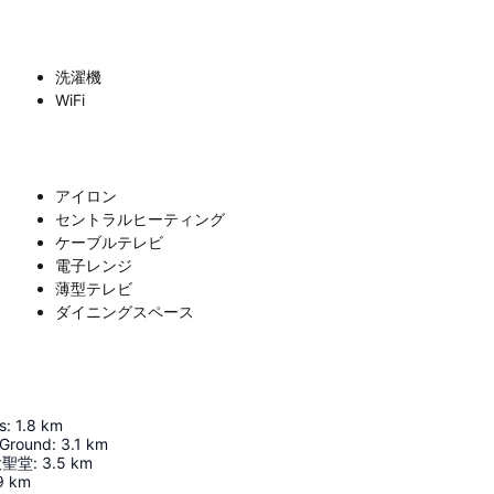
洗濯機
WiFi
アイロン
セントラルヒーティング
ケーブルテレビ
電子レンジ
薄型テレビ
ダイニングスペース
s
:
1.8
km
 Ground
:
3.1
km
大聖堂
:
3.5
km
9
km