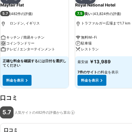
シェア
シェア
Mayfair Flat
Royal National Hotel
5.7
7.5
(
482件の評価
)
良い
(
43,824件の評価
)
ロンドン, イギリス
トラファルガー広場まで1.7 km
キッチン / 簡易キッチン
無料Wi-Fi
コインランドリー
駐車場
テレビ / エンターテインメント
レストラン
正確な料金を確認するには日付を選択し
￥13,989
最安値
てください
7件のサイト
の料金を表示
料金を表示
料金を表示
口コミ
5.7
人気サイトの482件の評価から算出
口コミ