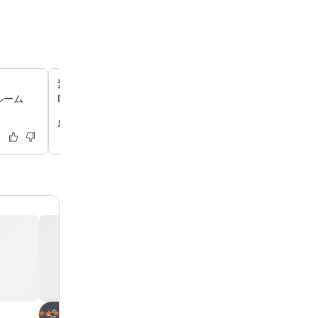
素晴らしいスタッフのサービス
ルーム
Darineさん、Josephさん、Salmonさん、Sumanthさん、
じめとするスタッフは、親しみやすさとゲストのニーズへ
慮で高い評価を得ております。
お気に入りに追加
お気に入りに追
ホテル
ホテル
4 ホテルのランク
3 ホテルのランク