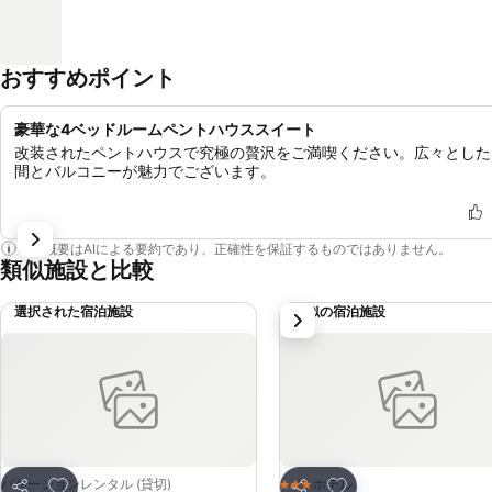
おすすめポイント
豪華な4ベッドルームペントハウススイート
改装されたペントハウスで究極の贅沢をご満喫ください。広々とした
間とバルコニーが魅力でございます。
この概要はAIによる要約であり、正確性を保証するものではありません。
類似施設と比較
選択された宿泊施設
類似の宿泊施設
次
お気に入りに追加
お気に入りに追加
バケーションレンタル (貸切)
ホテル
3 ホテルのランク