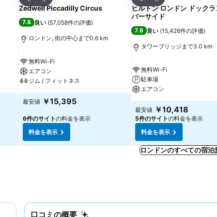
シェア
シェア
Zedwell Piccadilly Circus
ヒルトン ロンドン ドックラ
バーサイド
7.8
良い
(
57,058件の評価
)
7.8
良い
(
15,426件の評価
)
ロンドン, 街の中心まで0.6 km
タワーブリッジまで3.0 km
無料Wi-Fi
無料Wi-Fi
エアコン
駐車場
ジム / フィットネス
エアコン
￥15,395
最安値
￥10,418
最安値
6件のサイト
の料金を表示
5件のサイト
の料金を表示
料金を表示
料金を表示
ロンドンのすべての宿泊
口コミの概要