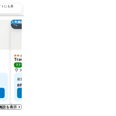
イトにも表
人気施設
お気に入りに追加
お気に
シェア
シェア
ホテル
ホテル
2 ホテルのランク
3 ホテルの
Travelodge London Central City Road
Travelod
7.7
7.6
良い
(
12,371件の評価
)
良い
(
8
タワーブリッジまで2.2 km
ウェンブリ
￥10,163
￥
最安値
最安値
8件のサイト
の料金を表示
5件のサ
料金を表示
施設を表示