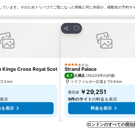
しています。そのためトリバゴでご覧になった情報と同じ内容が、移動先の予約サ
加
お気に入りに追加
シェア
ホテル
4 ホテルのランク
 Kings Cross Royal Scot
Strand Palace
8.7
大満足
(
39,023件の評価
)
.5 km
トラファルガー広場まで0.6 km
￥29,251
最安値
表示
9件のサイト
の料金を表示
金を表示
料金を表示
ロンドンのすべての宿泊