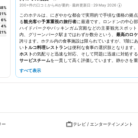
200+件の口コミからAIが要約 · 最終更新日 : 29 May 2026
48
%
21
%
このホテルは、にぎやかな都会で実用的で手頃な価格の拠点
6
%
る
観光客
や
予算重視の旅行者
に最適です。ロンドンの中心部
4
%
ハイドパークやバッキンガム宮殿などの主要観光スポット
21
%
内、グリーンパーク駅まではわずか数分という、
最高のロケ
誇ります。ホテル内の食事施設は限られていますが、1階に
い
トルコ料理レストラン
は便利な食事の選択肢となります。
ホスト
の気配りと迅速な対応、そして問題に迅速に対処する
サービスチーム
を一貫して高く評価しています。静かさを重
は、通りや内階段から離れた部屋を選ぶことをお勧めします
すべて表示
リー
テレビ / エンターテインメント