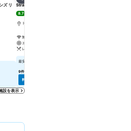
シェア
シェア
ンズ リ
Strand Palace
ザ プレジデント ホテル
8.7
8.0
大満足
(
39,023件の評価
)
満足
(
25,447件の評価
)
トラファルガー広場まで0.6 km
トラファルガー広場まで1.6
無料Wi-Fi
無料Wi-Fi
エアコン
レストラン
レストラン
バー
￥29,251
￥16,325
最安値
最安値
9件のサイト
の料金を表示
8件のサイト
の料金を表示
料金を表示
料金を表示
施設を表示