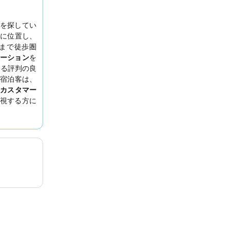
を探してい
に位置し、
まで徒歩圏
ーション
を
ある評判の良
宿泊客は、
カスタマー
視する方に
。