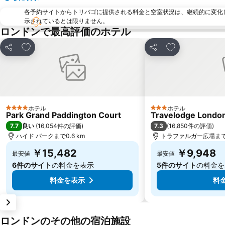
各予約サイトからトリバゴに提供される料金と空室状況は、継続的に変化
示されているとは限りません。
ロンドンで最高評価のホテル
お気に入りに追加
お気に入りに追
シェア
シェア
ホテル
ホテル
4 ホテルのランク
3 ホテルのランク
Park Grand Paddington Court
Travelodge London
7.7
7.3
良い
(
16,054件の評価
)
(
16,850件の評価
)
ハイド パークまで0.6 km
トラファルガー広場まで2
￥15,482
￥9,948
最安値
最安値
6件のサイト
の料金を表示
5件のサイト
の料金を
料金を表示
料
ロンドンのその他の宿泊施設