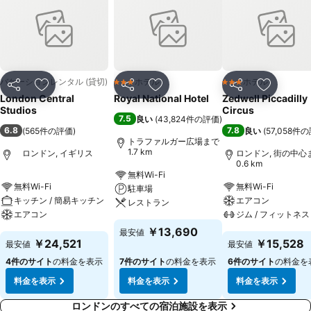
バケーションレンタル (貸切)
ホテル
ホテル
3 ホテルのランク
3 ホテルのランク
シェア
お気に入りに追加
シェア
お気に入りに追加
シェア
お気に入
London Central
Royal National Hotel
Zedwell Piccadilly
Studios
Circus
7.5
良い
(
43,824件の評価
)
6.8
7.8
(
565件の評価
)
良い
(
57,058件
トラファルガー広場まで
1.7 km
ロンドン, イギリス
ロンドン, 街の中心
0.6 km
無料Wi-Fi
無料Wi-Fi
無料Wi-Fi
駐車場
キッチン / 簡易キッチン
エアコン
レストラン
エアコン
ジム / フィットネス
￥13,690
最安値
￥24,521
￥15,528
最安値
最安値
4件のサイト
の料金を表示
7件のサイト
の料金を表示
6件のサイト
の料金を
料金を表示
料金を表示
料金を表示
ロンドンのすべての宿泊施設を表示