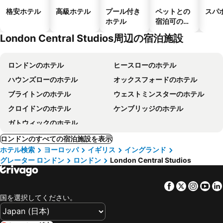
格安ホテル
高級ホテル
プール付き
ペットとの
スパ
ホテル
宿泊可のホ
テル
London Central Studios周辺の宿泊施設
ロンドンのホテル
ヒースローのホテル
ハウンズローのホテル
オックスフォードのホテル
ブライトンのホテル
ウェストミンスターのホテル
クロイドンのホテル
ケンブリッジのホテル
ガトウィックのホテル
ロンドンのすべての宿泊施設を表示
ホテル検索
ヨーロッパ
イギリス
イングランド
グレーター ロンドン
ロンドン
London Central Studios
Facebook
Twitter
Insta
Yo
国を選択してください。