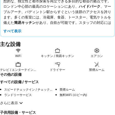
想的な、独立性と都市探索を両立できる多目的な都会の拠点です。
ロンドン中心部の最高のロケーションにあり、
ハイドパーク
、マー
ブルアーチ、パディントン駅からすぐという抜群のアクセスを誇り
ます。多くの客室には、冷蔵庫、食器、トースター、電気ケトルを
備えた
簡易キッチン
があり、自炊が可能です。スタッフの対応には
ばらつきがあるものの、ゲストは快適なベッドと質の良い寝具を一
すべて表示
貫して高く評価しています。より静かな滞在を希望する場合は、庭
園に面した部屋をリクエストすることをおすすめします。
主な設備
WiFi
キッチン / 簡易キッチン
エアコン
テレビ / エンターテインメント
ドライヤー
禁煙ルーム
その他の設備
すべての設備 / サービス
スピードチェックイン / チェックアウト
禁煙ルーム
ランドリーサービス
無料WiFi (ロビー内)
さらに表示
子供用設備・サービス