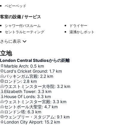
ベビーベッド
客室の設備 / サービス
シャワー付バスルーム
ドライヤー
セントラルヒーティング
湯沸かしポット
さらに表示
立地
London Central Studiosからの距離
Marble Arch
:
0.5
km
Lord's Cricket Ground
:
1.7
km
バッキンガム宮殿
:
2.2
km
ロンドン
:
2.8
km
ウエストミンスター大寺院
:
3.2
km
Elizabeth Tower
:
3.3
km
House Of Lords
:
3.3
km
ウェストミンスター宮殿
:
3.3
km
セントポール大聖堂
:
4.7
km
ロンドン塔
:
6.3
km
ウェンブリー・スタジアム
:
9.1
km
London City Airport
:
15.2
km