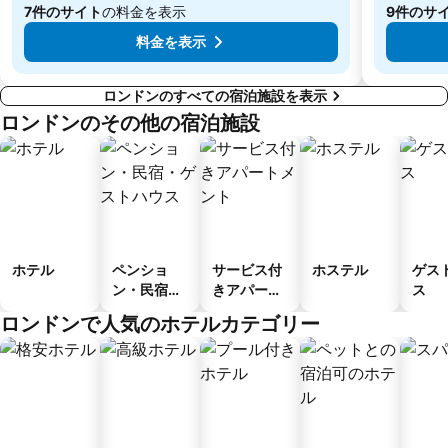
Legoland
Tottenham Court Road Casino
7件のサイト
の料金を表示
9件のサ
ナショナル・ギャラリー
Westminster
料金を表示
Waterloo Station
Hammersmith
ロンドンのすべての宿泊施設を表示
ロンドンのその他の宿泊施設
ホテル
ペンショ
サービス付
ホステル
ゲス
ン・民宿・
きアパート
ス
ゲストハウ
メント
ロンドンで人気のホテルカテゴリー
ス