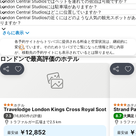
London Central Studiosではペットを連れての宿泊は可能ですか？
ロンドン地下鉄
St Pancras Station
London Central Studiosには駐車場がありますか？
London Central Studiosはどこに位置していますか？
South Kensington
ハイド パーク
London Central Studiosの近くにはどのような人気の観光スポットがあ
りますか？
Leicester Square
ビクトリアコーチステーション
バッキンガム宮殿
Liverpool Street Station
さらに表示
ビッグ・ベン
Bloomsbury
各予約サイトからトリバゴに提供される料金と空室状況は、継続的に
変化しています。そのためトリバゴでご覧になった情報と同じ内容
ExCeL
Picadilly Circus Station
が、移動先の予約サイトにも表示されているとは限りません。
ロンドンで最高評価のホテル
Russell Square
Earl's Court Metro Station
Soho
Mayfair
シェア
お気に入りに追加
シェア
お
O2 アリーナ
タワーブリッジ
ザ シティ
ロンドン・シティ空港
Kensington Palace
Canary Wharf
Gloucester Road Metro Station
London Gatwick Airport
ホテル
ホテ
3 ホテルのランク
4 ホテルの
Travelodge London Kings Cross Royal Scot
Strand P
Heathrow Terminal 5 Metro Station
ハロッズ
7.3
8.7
(
16,850件の評価
)
大満足
Tottenham Hotspur Stadium
グリーン・パーク
トラファルガー広場まで2.5 km
トラファル
Ealing Broadway Metro Station
London Luton Airport
￥12,852
￥
最安値
最安値