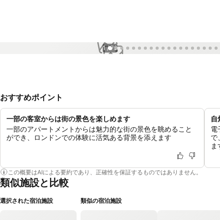
1 / 79
おすすめポイント
一部の客室からは街の景色を楽しめます
自
一部のアパートメントからは魅力的な街の景色を眺めること
電
ができ、ロンドンでの体験に活気ある背景を添えます
で
ま
この概要はAIによる要約であり、正確性を保証するものではありません。
類似施設と比較
選択された宿泊施設
類似の宿泊施設