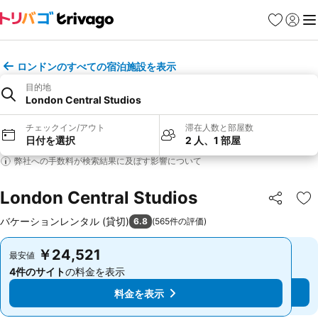
お気に入り
ログイ
メ
ロンドンのすべての宿泊施設を表示
目的地
London Central Studios
チェックイン/アウト
滞在人数と部屋数
日付を選択
2 人、1 部屋
弊社への手数料が検索結果に及ぼす影響について
London Central Studios
シェア
お
バケーションレンタル (貸切)
6.8
(
565件の評価
)
￥24,521
￥24,521
最安値
最安値
4件のサイト
の料金を表示
4件のサイト
の料金を表示
料金を表示
料金を表示