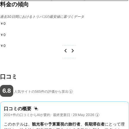
料金の傾向
過去30日間におけるトリバゴの最安値に基づくデータ
￥0
￥0
￥0
口コミ
6.8
人気サイトの565件の評価から算出
口コミの概要
200+件の口コミからAIが要約 · 最終更新日 : 29 May 2026
このホテルは、
観光客
や
予算重視の旅行者
、
長期滞在者
にとって理