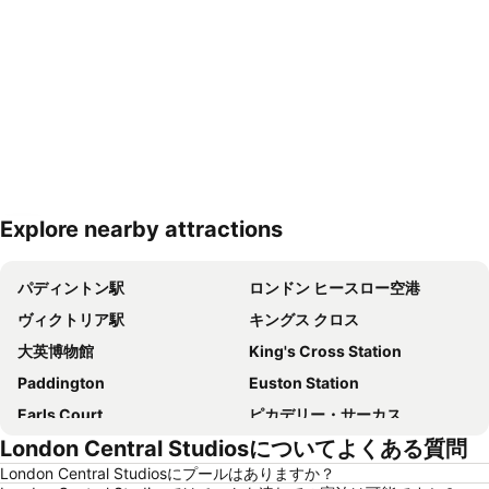
Explore nearby attractions
地図を拡大
パディントン駅
ロンドン ヒースロー空港
ヴィクトリア駅
キングス クロス
大英博物館
King's Cross Station
Paddington
Euston Station
Earls Court
ピカデリー・サーカス
London Central Studiosについてよくある質問
コヴェント ガーデン
ウェンブリー スタジアム
London Central Studiosにプールはありますか？
ケンジントン
King's Cross St.Pancras Metro Station