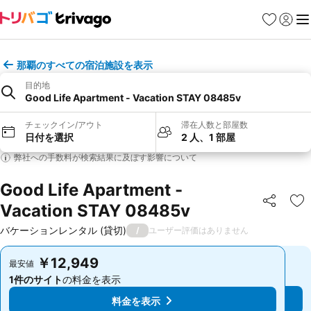
お気に入り
ログイ
メ
那覇のすべての宿泊施設を表示
目的地
Good Life Apartment - Vacation STAY 08485v
チェックイン/アウト
滞在人数と部屋数
日付を選択
2 人、1 部屋
弊社への手数料が検索結果に及ぼす影響について
Good Life Apartment -
Vacation STAY 08485v
シェア
お
バケーションレンタル (貸切)
/
ユーザー評価はありません
￥12,949
￥12,949
最安値
最安値
1件のサイト
の料金を表示
1件のサイト
の料金を表示
料金を表示
料金を表示