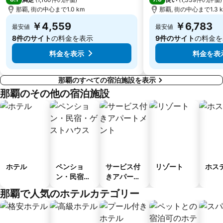
那覇, 街の中心まで1.0 km
那覇, 街の中心まで1.3 
￥4,559
￥6,783
最安値
最安値
8件のサイト
の料金を表示
9件のサイト
の料金を
料金を表示
料金を表
那覇のすべての宿泊施設を表示
那覇のその他の宿泊施設
ホテル
ペンショ
サービス付
リゾート
ホス
ン・民宿・
きアパート
ゲストハウ
メント
那覇で人気のホテルカテゴリー
ス