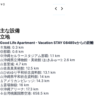
￥0
主な設備
立地
Good Life Apartment - Vacation STAY 08485vからの距離
旭橋
:
0.3
km
那覇
:
0.6
km
沖縄セルラースタジアム那覇
:
1.1
km
沖縄県立博物館・美術館 (おきみゅー)
:
2.6
km
首里城
:
4.7
km
佐喜真美術館
:
12.5
km
ひめゆり平和祈念資料館
:
13.1
km
沖縄県平和祈念資料館
:
14
km
アメリカンビレッジ
:
14.3
km
斎場御嶽
:
16
km
沖縄アリーナ
:
17.3
km
台湾桃園国際空港
:
658.5
km