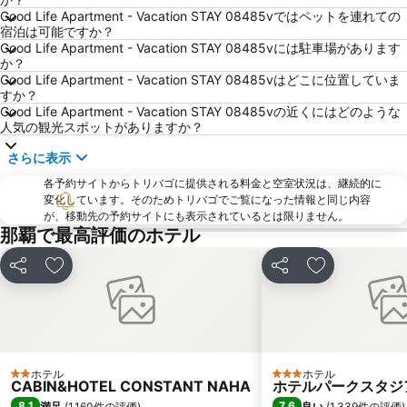
Good Life Apartment - Vacation STAY 08485vではペットを連れての
Shureimon
Heiwadori
宿泊は可能ですか？
Good Life Apartment - Vacation STAY 08485vには駐車場があります
か？
Good Life Apartment - Vacation STAY 08485vはどこに位置していま
すか？
Good Life Apartment - Vacation STAY 08485vの近くにはどのような
人気の観光スポットがありますか？
さらに表示
各予約サイトからトリバゴに提供される料金と空室状況は、継続的に
変化しています。そのためトリバゴでご覧になった情報と同じ内容
が、移動先の予約サイトにも表示されているとは限りません。
那覇で最高評価のホテル
シェア
お気に入りに追加
シェア
お気に入りに
ホテル
ホテル
2 ホテルのランク
3 ホテルのランク
CABIN&HOTEL CONSTANT NAHA
ホテルパークスタジ
8.1
7.6
満足
(
1,160件の評価
)
良い
(
1,339件の評価
)