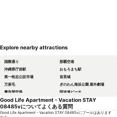
Explore nearby attractions
地図を拡大
国際通り
那覇空港
沖縄県庁前駅
おもろまち駅
第一牧志公設市場
首里城
万座毛
ぎのわん海浜公園 屋外劇場
慶良間空港
阿波連ビーチ
Good Life Apartment - Vacation STAY
平和記念公園‐糸満市
琉球王国のグスク及び関連遺産群
08485vについてよくある質問
Fukushu-en Garden
Odd Land
Good Life Apartment - Vacation STAY 08485vにプールはあります
Tomari Iyumachi
Okinawa Prefectural Museum and Art Museum
か？