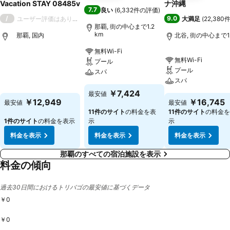
Vacation STAY 08485v
ナ沖縄
7.7
良い
(
6,332件の評価
)
/
9.0
ユーザー評価はありません
大満足
(
22,38
那覇, 街の中心まで1.2
km
那覇, 国内
北谷, 街の中心まで1.
無料Wi-Fi
無料Wi-Fi
プール
プール
スパ
スパ
￥7,424
最安値
￥12,949
￥16,745
最安値
最安値
11件のサイト
の料金を表
11件のサイト
の料金を
1件のサイト
の料金を表示
示
示
料金を表示
料金を表示
料金を表示
那覇のすべての宿泊施設を表示
料金の傾向
過去30日間におけるトリバゴの最安値に基づくデータ
￥0
￥0