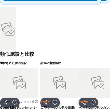
類似施設と比較
選択された宿泊施設
類似の宿泊施設
バケーションレンタル (貸切)
ホテル
ホテル
4 ホテルのランク
4 ホテルのランク
シェア
お気に入りに追加
シェア
お気に入りに追加
シェア
お気に入
Good Life Apartment -
ロワジールホテル那覇
ベッセルホテルカン