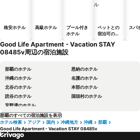
格安ホテル
高級ホテル
プール付き
ペットとの
スパ
ホテル
宿泊可のホ
テル
Good Life Apartment - Vacation STAY
08485v周辺の宿泊施設
那覇のホテル
恩納のホテル
沖縄のホテル
名護のホテル
北谷のホテル
本部のホテル
読谷のホテル
国頭村のホテル
宜野湾のホテル
那覇のすべての宿泊施設を表示
ホテル検索
アジア
国内
冲縄地方
沖縄
那覇
Good Life Apartment - Vacation STAY 08485v