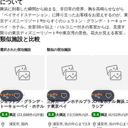
について
舞浜に到着した瞬間から始まる、非日常の世界。胸を高鳴らせながら
「ベイサイドステーション」に降り立ったお客様をお迎えするのが、東
京ディズニーリゾート®からすぐのシェラトン・グランデ・トーキョー
ベイ・ホテル。全室36㎡以上・バルコニー付きの客室からは、見渡す
限りの東京ディズニーリゾート®や東京湾の景色。花火が見える客室も
類似施設と比較
あり、夢の余韻がいつまでも続きます。さらにレストランで多彩なグル
メを堪能したり、大浴場やスパで旅の疲れを癒やすこともできます。お
選択された宿泊施設
類似の宿泊施設
子様にはキッズエリア、ミニゴルフ、プール、フライトシミュレーター
など、思いっきり楽しめる施設がいっぱい。各種アクティビティを通し
て、特別な時間をお過ごしいただけます。また、海や広大な空、緑の絶
景を体感できる2つの独立型チャペルでのウェディングも魅力。都心と
は思えない開放感や選べる多彩なパーティスタイルなど、非日常感あふ
れる上質リゾート空間が、おふたりの門出を演出します。ご家族・パー
トナー・ご友人、そしてウエディングも…大切な人との特別な滞在をお
約束します。
ホテル
ホテル
ホテル
5 ホテルのランク
4 ホテルのランク
4 ホテルのランク
シェア
お気に入りに追加
シェア
お気に入りに追加
シェア
お気に入
シェラトン・グランデ・
三井ガーデンホテルプラ
スパ & ホテル 舞浜 
トーキョーベイ・ホテル
ナ東京ベイ
ラシア
8.4
8.6
8.4
満足
(
23,698件の評価
)
大満足
(
12,128件の評価
)
満足
(
6,152件の
浦安市, 国内
浦安市, 街の中心まで2.9
浦安市, 街の中心まで