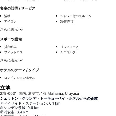
客室の設備 / サービス
浴槽
シャワー付バスルーム
アイロン
窓(開閉可)
さらに表示
スポーツ設備
貸自転車
ゴルフコース
フィットネス
ミニゴルフ
さらに表示
ホテルのテーマ / タイプ
コンベンションホテル
立地
279-0031, 国内, 浦安市, 1-9 Maihama, Urayasu
シェラトン・グランデ・トーキョーベイ・ホテルからの距離
ベイサイド・ステーション
:
0.1
km
シンデレラ城
:
0.6
km
浦安市
:
3.4
km