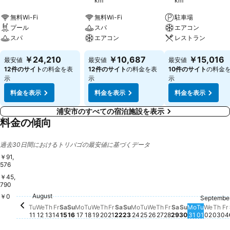
km
km
無料Wi-Fi
無料Wi-Fi
駐車場
プール
スパ
エアコン
スパ
エアコン
レストラン
￥24,210
￥10,687
￥15,016
最安値
最安値
最安値
12件のサイト
の料金を表
12件のサイト
の料金を表
10件のサイト
の料金
示
示
示
料金を表示
料金を表示
料金を表示
浦安市のすべての宿泊施設を表示
料金の傾向
過去30日間におけるトリバゴの最安値に基づくデータ
￥91,
576
￥45,
790
Friday, August 21
￥53,402
Saturday, August 22
￥50,661
Saturday, Aug
￥45,936
Thursday, August 13
￥45,640
August
Wednesday, August 12
￥42,668
Saturday, August 15
￥42,770
Tuesday, August 11
￥41,762
Friday, August 
￥42,069
F
￥
￥0
Wednesday, August 19
￥39,644
Friday, August 14
￥38,643
Thursday, August 20
￥39,248
Monday, August 17
￥37,641
Tuesday, August 18
￥38,240
Septembe
Tuesday
￥34,0
Sunday, Aug
￥33,209
Monday, 
￥33,611
Thu
￥3
Wedn
￥32,
Wednesday, August
￥31,196
Thursday, August
￥31,196
Sunday, August 16
￥29,717
Sunday, August 23
￥29,766
Monday, August 24
￥29,183
Tuesday, August 25
￥28,778
Tu
We
Th
Fr
Sa
Su
Mo
Tu
We
Th
Fr
Sa
Su
Mo
Tu
We
Th
Fr
Sa
Su
Mo
Tu
We
Th
Fr
11
12
13
14
15
16
17
18
19
20
21
22
23
24
25
26
27
28
29
30
31
01
02
03
04