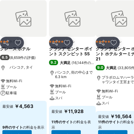
ホテル
ホテル
ホテル
3 ホテルのランク
5 ホテルのランク
5 ホテルのランク
シェア
お気に入りに追加
シェア
お気に入りに追加
シェア
お気に入
グレース ホテル
グランデ センター ポイ
グランデ センター 
ント スクンビット 55
ント ホテル ターミ
6.5
(
8,659件の評価
)
21
9.2
大満足
(
16,144件の評価
)
バンコク, タイ
9.0
大満足
(
33,80
バンコク, 街の中心まで
6.3 km
プラボロムマハーラ
無料Wi-Fi
ャワンタイ王宮まで7
無料Wi-Fi
km
プール
無料Wi-Fi
プール
駐車場
プール
スパ
スパ
料金を表示
￥4,563
最安値
料金を表示
￥11,928
最安値
料金を表示
￥16,564
最安値
11件のサイト
の料金を表
11件のサイト
の料金を
9件のサイト
の料金を表示
示
示