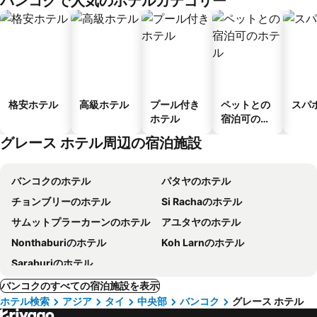
バンコクで人気のホテルカテゴリー
ス
格安ホテル
高級ホテル
プール付き
ペットとの
スパ
ホテル
宿泊可のホ
テル
グレース ホテル周辺の宿泊施設
バンコクのホテル
パタヤのホテル
チョンブリーのホテル
Si Rachaのホテル
サムットプラーカーンのホテル
アユタヤのホテル
Nonthaburiのホテル
Koh Larnのホテル
Saraburiのホテル
バンコクのすべての宿泊施設を表示
ホテル検索
アジア
タイ
中央部
バンコク
グレース ホテル