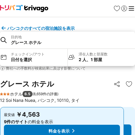
お気に入り
ログイ
メ
バンコクのすべての宿泊施設を表示
目的地
グレース ホテル
チェックイン/アウト
滞在人数と部屋数
日付を選択
2 人、1 部屋
弊社への手数料が検索結果に及ぼす影響について
グレース ホテル
シェア
お
ホテル
6.5
(
8,659件の評価
)
3 ホテルのランク
12 Soi Nana Nuea, バンコク, 10110, タイ
￥4,563
￥4,563
最安値
最安値
9件のサイト
の料金を表示
9件のサイト
の料金を表示
料金を表示
料金を表示