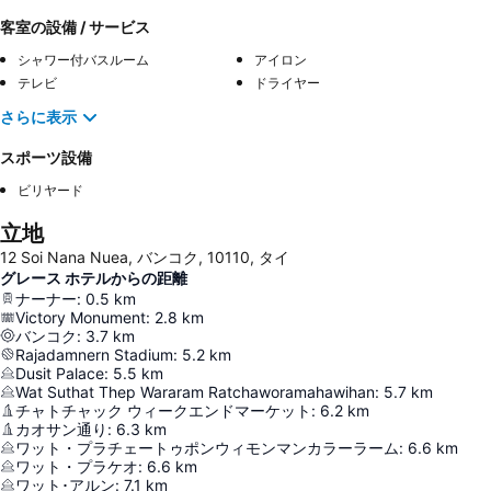
客室の設備 / サービス
シャワー付バスルーム
アイロン
テレビ
ドライヤー
さらに表示
スポーツ設備
ビリヤード
立地
12 Soi Nana Nuea, バンコク, 10110, タイ
グレース ホテルからの距離
ナーナー
:
0.5
km
Victory Monument
:
2.8
km
バンコク
:
3.7
km
Rajadamnern Stadium
:
5.2
km
Dusit Palace
:
5.5
km
Wat Suthat Thep Wararam Ratchaworamahawihan
:
5.7
km
チャトチャック ウィークエンドマーケット
:
6.2
km
カオサン通り
:
6.3
km
ワット・プラチェートゥポンウィモンマンカラーラーム
:
6.6
km
ワット・プラケオ
:
6.6
km
ワット･アルン
:
7.1
km