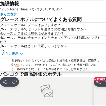
施設情報
Khao San Road
BTS Chit Lom
12 Soi Nana Nuea, バンコク, 10110, タイ
BTS Ekkamai
MRT Si Lom
さらに表示
BTS On Nut
BTS Phaya Thai
グレース ホテルについてよくある質問
BTS Saphan Taksin
Emporium
グレース ホテルにプールはありますか？
グレース ホテルではペットを連れての宿泊は可能ですか？
Siam Paragon
チャトゥチャック ウィーケンド マーケット
グレース ホテルには駐車場がありますか？
Bangkok Hua Lamphong Main Station
The Platinum Fashion
グレース ホテルのチェックインとチェックアウトの時間はいつです
か？
セントラル ワールド プラザ
Lumphini-Park
グレース ホテルはどこに位置していますか？
Chao Phraya River and Bangkok Waterways Cruise including Wat Arun
BTS Chong Nonsi
さらに表示
BTS Phloen Chit
MRT Rama 9
各予約サイトからトリバゴに提供される料金と空室状況は、継続的に
BTS Mo Chit
Thailand Cultural Centre
変化しています。そのためトリバゴでご覧になった情報と同じ内容
が、移動先の予約サイトにも表示されているとは限りません。
ワット・アルン(暁の寺)
Rajamangala National Stadium
バンコクで最高評価のホテル
BTS Bang Na
Siam Center
人気施設
シェア
お気に入りに追加
シェア
Baiyoke Tower II
BTS Ratchathewi
MBK Center
Ramkhamhaeng
Yaowarat
BTS Ari
ワット・ポーの涅槃仏
MRT Sam Yan