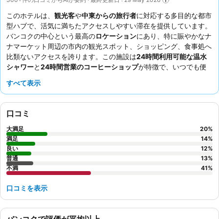
このホテルは、
観光客
や
中東からの旅行者
に対応する多目的な都市
型ハブで、活気に満ちたアクセスしやすい滞在を提供しています。
バンコクの中心という最高の
ロケーション
にあり、特に賑やかなナ
ナマーケット周辺の市内の観光スポット、ショッピング、食事処へ
比類ないアクセスを誇ります。この施設は
24時間利用可能な温水
シャワー
と
24時間営業のコーヒーショップ
が特徴で、いつでも便
利に利用できます。スタッフのサービスにはばらつきがあるもの
すべて表示
の、
ハウスキーピングチーム
はフレンドリーであると常に高く評価
されています。より静かな滞在を希望する場合は、ディスコや進行
中の改修工事から離れた部屋をリクエストすることをおすすめしま
口コミ
す。
大満足
20
%
満足
14
%
良い
12
%
普通
13
%
不満
41
%
口コミを表示
バンコクで評価が平均以上