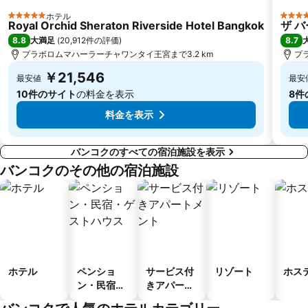
ホテル
BTS National Stadium - W1
プラボロムマハーラーチャワンタイ王宮
5 ホテルのランク
5 ホ
Royal Orchid Sheraton Riverside Hotel Bangkok
ザ 
MRT Chatuchak Park
MRT Queen Sirikit National Convention Centre
8.8
8.7
大満足
(
20,912件の評価
)
プラボロムマハーラーチャワンタイ王宮まで3.2 km
プ
Bangkok Port
BTS Punnawithi
￥21,546
最安値
最安
MRT Huai Khwang
Safari World
10件のサイト
の料金を表示
8件
料金を表示
バンコクのすべての宿泊施設を表示
バンコクのその他の宿泊施設
ホテル
ペンショ
サービス付
リゾート
ホス
ン・民宿・
きアパート
ゲストハウ
メント