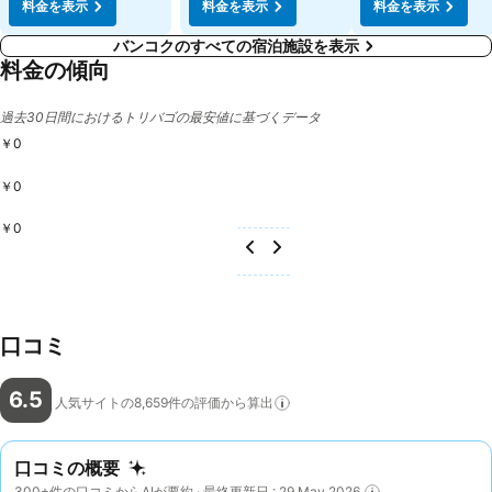
料金を表示
料金を表示
料金を表示
バンコクのすべての宿泊施設を表示
料金の傾向
過去30日間におけるトリバゴの最安値に基づくデータ
￥0
￥0
￥0
口コミ
6.5
人気サイトの8,659件の評価から算出
口コミの概要
300+件の口コミからAIが要約 · 最終更新日 : 29 May 2026