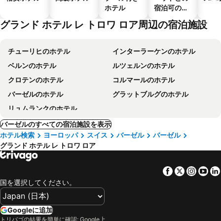
ホテル
宿泊可のホ
テル
グランド ホテル レ トロワ ロア周辺の宿泊施設
チューリヒのホテル
インターラーケンのホテル
ベルンのホテル
ルツェルンのホテル
クロテンのホテル
コルマールのホテル
バーゼルのホテル
グラットブルグのホテル
リュムランクのホテル
バーゼルのすべての宿泊施設を表示
ホテル検索
ヨーロッパ
スイス
バーゼル
バーゼル
グランド ホテル レ トロワ ロア
Facebook
Twitter
Insta
Yo
国を選択してください。
Googleに追加
トリバゴの結果を簡単に確認: Google上