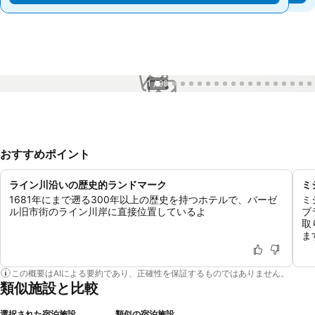
1 / 99
おすすめポイント
ライン川沿いの歴史的ランドマーク
ミ
1681年にまで遡る300年以上の歴史を持つホテルで、バーゼ
ミ
ル旧市街のライン川岸に直接位置しているよ
ブ
取
ま
この概要はAIによる要約であり、正確性を保証するものではありません。
類似施設と比較
選択された宿泊施設
類似の宿泊施設