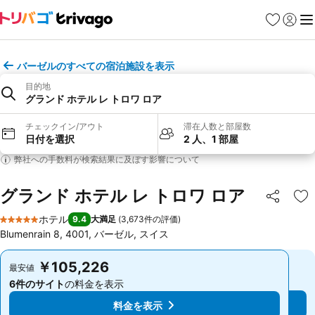
お気に入り
ログイ
メ
バーゼルのすべての宿泊施設を表示
目的地
グランド ホテル レ トロワ ロア
チェックイン/アウト
滞在人数と部屋数
日付を選択
2 人、1 部屋
弊社への手数料が検索結果に及ぼす影響について
グランド ホテル レ トロワ ロア
シェア
お
ホテル
9.4
大満足
(
3,673件の評価
)
5 ホテルのランク
Blumenrain 8, 4001, バーゼル, スイス
￥105,226
￥105,226
最安値
最安値
6件のサイト
の料金を表示
6件のサイト
の料金を表示
料金を表示
料金を表示