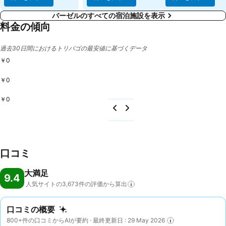
バーゼルのすべての宿泊施設を表示
料金の傾向
過去30日間におけるトリバゴの最安値に基づくデータ
￥0
￥0
￥0
口コミ
大満足
9.4
人気サイトの3,673件の評価から算出
口コミの概要
800+件の口コミからAIが要約 · 最終更新日 : 29 May 2026