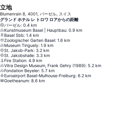
立地
Blumenrain 8, 4001, バーゼル, スイス
グランド ホテル レ トロワ ロアからの距離
バーゼル
:
0.4
km
Kunstmuseum Basel | Hauptbau
:
0.9
km
Basel Sbb
:
1.4
km
Zoologischer Garten Basel
:
1.6
km
Museum Tinguely
:
1.9
km
St. Jakob-Park
:
3.2
km
St. Jakobshalle
:
3.3
km
Fire Station
:
4.9
km
Vitra Design Museum, Frank Gehry (1989)
:
5.2
km
Fondation Beyeler
:
5.7
km
Euroairport Basel-Mulhouse-Freiburg
:
6.2
km
Goetheanum
:
8.6
km