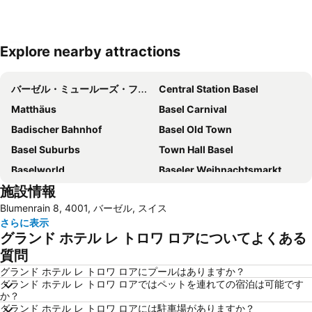
Explore nearby attractions
地図を拡大
バーゼル・ミュールーズ・フライブルグ国際空港
Central Station Basel
Matthäus
Basel Carnival
Badischer Bahnhof
Basel Old Town
Basel Suburbs
Town Hall Basel
Baselworld
Baseler Weihnachtsmarkt
施設情報
Gundeldingen
Walking Tour through Spalenberg and Cathedral Hill
Blumenrain 8, 4001, バーゼル, スイス
Holidays Fair
Congress Center Basel
さらに表示
Klybeck
Grand Casino Basel
グランド ホテル レ トロワ ロアについてよくある
St Alban
Old town of Aarau
質問
Schauinsland
グランド ホテル レ トロワ ロアにプールはありますか？
グランド ホテル レ トロワ ロアではペットを連れての宿泊は可能です
か？
グランド ホテル レ トロワ ロアには駐車場がありますか？