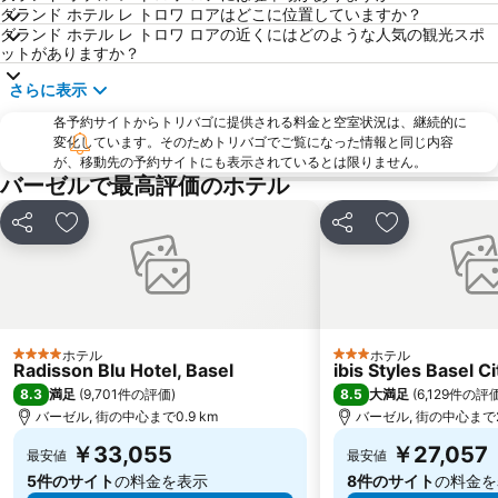
グランド ホテル レ トロワ ロアはどこに位置していますか？
グランド ホテル レ トロワ ロアの近くにはどのような人気の観光スポ
ットがありますか？
さらに表示
各予約サイトからトリバゴに提供される料金と空室状況は、継続的に
変化しています。そのためトリバゴでご覧になった情報と同じ内容
が、移動先の予約サイトにも表示されているとは限りません。
バーゼルで最高評価のホテル
シェア
お気に入りに追加
シェア
お気に入りに
ホテル
ホテル
4 ホテルのランク
3 ホテルのランク
Radisson Blu Hotel, Basel
ibis Styles Basel Ci
8.3
8.5
満足
(
9,701件の評価
)
大満足
(
6,129件の評
バーゼル, 街の中心まで0.9 km
バーゼル, 街の中心まで2.
￥33,055
￥27,057
最安値
最安値
5件のサイト
の料金を表示
8件のサイト
の料金を