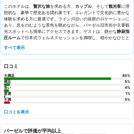
このホテルは、
贅沢な旅
を求める方、
カップル
、そして
観光客
に理
想的な、豪華で歴史ある隠れ家です。エレガントで文化的に豊かな
体験を求める方に最適です。ライン川沿いの抜群のロケーションに
あり、息をのむような景色を眺めながら、バーゼル旧市街や主要観
光スポットへも簡単にアクセスできます。ゲストは、静かな
静寂指
圧ルーム
で日本式ウェルネスセッションを満喫し、穏やかなひとと
きを過ごせます。
Cheval Blanc restaurant
でのワールドクラスの
すべて表示
ダイニング体験や素晴らしいブラッスリーに加え、きめ細やかなパ
ーソナルサービスを提供するスタッフは常に高い評価を得ていま
す。より充実した滞在には、ライン川を見下ろす客室がおすすめで
口コミ
す。一部の客室にはバルコニーも付いています。
大満足
85
%
満足
5
%
良い
4
%
普通
1
%
不満
5
%
口コミを表示
バーゼルで評価が平均以上