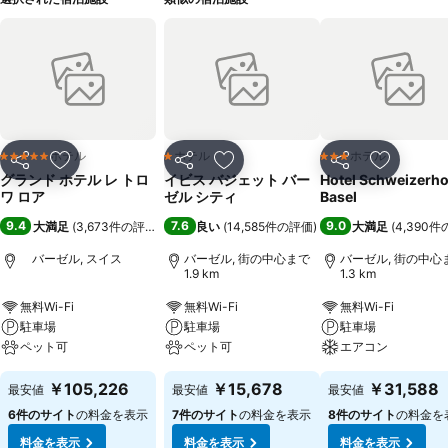
ホテル
ホテル
ホテル
5 ホテルのランク
1 ホテルのランク
3 ホテルのランク
シェア
お気に入りに追加
シェア
お気に入りに追加
シェア
お気に入
グランド ホテル レ トロ
イビス バジェット バー
Hotel Schweizerho
ワ ロア
ゼル シティ
Basel
9.4
7.6
9.0
大満足
(
3,673件の評価
)
良い
(
14,585件の評価
)
大満足
(
4,390
バーゼル, スイス
バーゼル, 街の中心まで
バーゼル, 街の中心
1.9 km
1.3 km
無料Wi-Fi
無料Wi-Fi
無料Wi-Fi
駐車場
駐車場
駐車場
ペット可
ペット可
エアコン
￥105,226
￥15,678
￥31,588
最安値
最安値
最安値
6件のサイト
の料金を表示
7件のサイト
の料金を表示
8件のサイト
の料金を
料金を表示
料金を表示
料金を表示