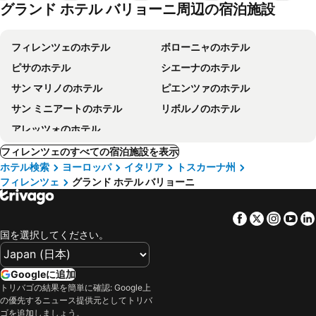
グランド ホテル バリョーニ周辺の宿泊施設
フィレンツェのホテル
ボローニャのホテル
ピサのホテル
シエーナのホテル
サン マリノのホテル
ピエンツァのホテル
サン ミニアートのホテル
リボルノのホテル
アレッツォのホテル
フィレンツェのすべての宿泊施設を表示
ホテル検索
ヨーロッパ
イタリア
トスカーナ州
フィレンツェ
グランド ホテル バリョーニ
Facebook
Twitter
Insta
Yo
国を選択してください。
Googleに追加
トリバゴの結果を簡単に確認: Google上
の優先するニュース提供元としてトリバ
ゴを追加しましょう。