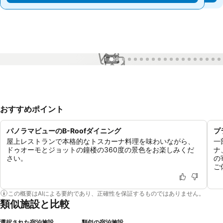
1 / 99
おすすめポイント
パノラマビューのB-Roofダイニング
プ
屋上レストランで本格的なトスカーナ料理を味わいながら、
一
ドゥオーモとジョットの鐘楼の360度の景色をお楽しみくだ
ナ
さい。
の
ご
この概要はAIによる要約であり、正確性を保証するものではありません。
類似施設と比較
選択された宿泊施設
類似の宿泊施設