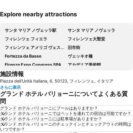
Explore nearby attractions
地図を拡大
サンタ マリア ノヴェッラ駅
サンタ マリア ノヴェッラ
フィレンツェ フィエラ
フィレンツェ大聖堂
フィレンツェ アメリゴ ヴェスプッチ空港
旧市街
Fortezza da Basso
ヴェッキオ橋
Firenze Expo Congress SPA
アカデミア美術館
施設情報
Galleria degli Uffizi
Stazione di Prato Centrale
Piazza dell'Unità Italiana, 6, 50123, フィレンツェ, イタリア
ジョットの鐘楼
Mercato di San Lorenzo
さらに表示
San Lorenzo Market
(ピエンツァ)フィレンツェ歴史地区
グランド ホテル バリョーニについてよくある質
ダビデ像 (ミケランジェロ)
Officina Profumo Farmaceutica di Santa Maria Novella
問
Basilica of St Lawrence
The Westin Excelsior
グランド ホテル バリョーニにプールはありますか？
グランド ホテル バリョーニではペットを連れての宿泊は可能ですか？
Brunelleschi
Il Prato
グランド ホテル バリョーニには駐車場がありますか？
グランド ホテル バリョーニのチェックインとチェックアウトの時間は
Firenze Festival
サンタ・クローチェ教会
いつですか？