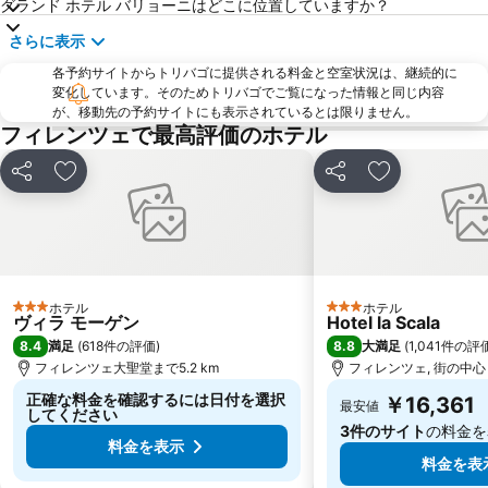
Siena Railway Station
Palazzo Strozzi
グランド ホテル バリョーニはどこに位置していますか？
Piazza della Repubblica
Via dei Calzaiuoli
さらに表示
Badia Fiorentina
カンポ ディ マルテ
各予約サイトからトリバゴに提供される料金と空室状況は、継続的に
変化しています。そのためトリバゴでご覧になった情報と同じ内容
Soffiano
Peretola
が、移動先の予約サイトにも表示されているとは限りません。
Antella
Teatro Manzoni
フィレンツェで最高評価のホテル
Staggia Senese
シェア
お気に入りに追加
シェア
お気に入りに
ホテル
ホテル
3 ホテルのランク
3 ホテルのランク
ヴィラ モーゲン
Hotel la Scala
8.4
8.8
満足
(
618件の評価
)
大満足
(
1,041件の評
フィレンツェ大聖堂まで5.2 km
フィレンツェ, 街の中心ま
正確な料金を確認するには日付を選択
￥16,361
最安値
してください
3件のサイト
の料金を
料金を表示
料金を表