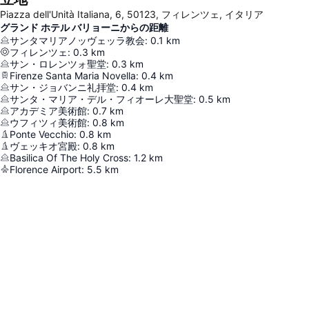
Piazza dell'Unità Italiana, 6, 50123, フィレンツェ, イタリア
グランド ホテル バリョーニからの距離
サンタマリアノッヴェッラ教会
:
0.1
km
フィレンツェ
:
0.3
km
サン・ロレンツォ聖堂
:
0.3
km
Firenze Santa Maria Novella
:
0.4
km
サン・ジョバンニ礼拝堂
:
0.4
km
サンタ・マリア・デル・フィオーレ大聖堂
:
0.5
km
アカデミア美術館
:
0.7
km
ウフィツィ美術館
:
0.8
km
Ponte Vecchio
:
0.8
km
ヴェッキオ宮殿
:
0.8
km
Basilica Of The Holy Cross
:
1.2
km
Florence Airport
:
5.5
km