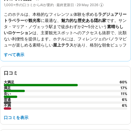
1,000+件の口コミからAIが要約 · 最終更新日 : 29 May 2026
このホテルは、本格的なフィレンツェ体験を求める
ラグジュアリー
トラベラー
や
観光客
に最適な、
魅力的な歴史ある隠れ家
です。サン
タ・マリア・ノヴェッラ駅まで徒歩わずか2〜5分という
素晴らし
いロケーション
は、主要観光スポットへのアクセスも抜群で、比類
ない利便性を提供します。ホテルには、フィレンツェのパノラマビ
ューが楽しめる素晴らしい
屋上テラス
があり、格別な朝食ビュッフ
ェや美味しいディナーを楽しむのに最適です。宿泊客は、
きめ細や
すべて表示
かでプロフェッショナルなスタッフ
と、種類豊富で質の高い朝食の
品揃えを一貫して高く評価しています。本当に贅沢な滞在を望むな
ら、
プライベートサウナ
付きの部屋の予約をご検討ください。
口コミ
大満足
60
%
満足
17
%
良い
11
%
普通
6
%
不満
6
%
口コミを表示