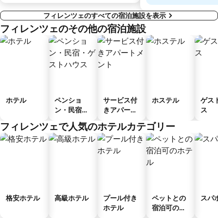
フィレンツェのすべての宿泊施設を表示
フィレンツェのその他の宿泊施設
ホテル
ペンショ
サービス付
ホステル
ゲス
ン・民宿・
きアパート
ス
ゲストハウ
メント
フィレンツェで人気のホテルカテゴリー
ス
格安ホテル
高級ホテル
プール付き
ペットとの
スパ
ホテル
宿泊可のホ
テル