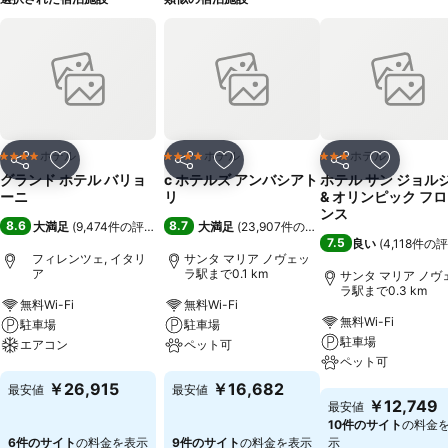
ホテル
ホテル
ホテル
4 ホテルのランク
4 ホテルのランク
3 ホテルのランク
シェア
お気に入りに追加
シェア
お気に入りに追加
シェア
お気に入
グランド ホテル バリョ
c ホテルズ アンバシアト
ホテル サン ジョル
ーニ
リ
& オリンピック フ
ンス
8.6
8.7
大満足
(
9,474件の評価
)
大満足
(
23,907件の評価
)
7.5
良い
(
4,118件の
フィレンツェ, イタリ
サンタ マリア ノヴェッ
ア
ラ駅まで0.1 km
サンタ マリア ノヴ
ラ駅まで0.3 km
無料Wi-Fi
無料Wi-Fi
無料Wi-Fi
駐車場
駐車場
駐車場
エアコン
ペット可
ペット可
料金を表示
料金を表示
￥26,915
￥16,682
最安値
最安値
料金を表示
￥12,749
最安値
10件のサイト
の料金
6件のサイト
の料金を表示
9件のサイト
の料金を表示
示