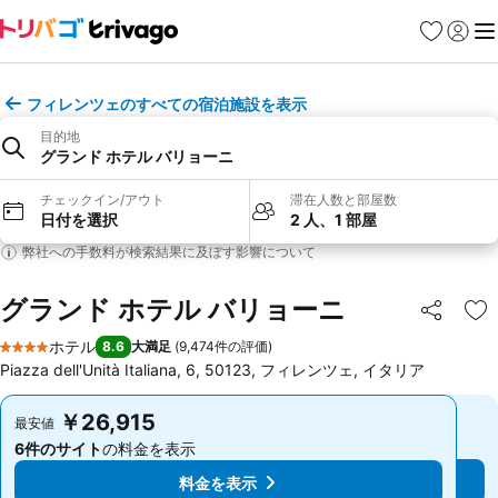
お気に入り
ログイ
メ
フィレンツェのすべての宿泊施設を表示
目的地
グランド ホテル バリョーニ
チェックイン/アウト
滞在人数と部屋数
日付を選択
2 人、1 部屋
弊社への手数料が検索結果に及ぼす影響について
グランド ホテル バリョーニ
シェア
お
ホテル
8.6
大満足
(
9,474件の評価
)
4 ホテルのランク
Piazza dell'Unità Italiana, 6, 50123, フィレンツェ, イタリア
￥26,915
￥26,915
最安値
最安値
6件のサイト
の料金を表示
6件のサイト
の料金を表示
料金を表示
料金を表示