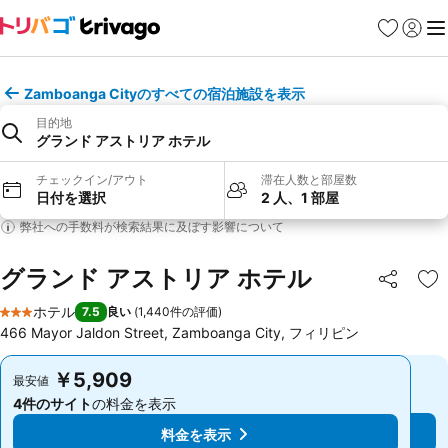
お気に入り
ログイ
メ
Zamboanga Cityのすべての宿泊施設を表示
目的地
グランド アストリア ホテル
チェックイン/アウト
滞在人数と部屋数
日付を選択
2 人、1 部屋
弊社への手数料が検索結果に及ぼす影響について
グランド アストリア ホテル
シェア
お
ホテル
7.5
良い
(
1,440件の評価
)
3 ホテルのランク
466 Mayor Jaldon Street, Zamboanga City, フィリピン
￥5,909
￥5,909
最安値
最安値
4件のサイト
の料金を表示
4件のサイト
の料金を表示
料金を表示
料金を表示