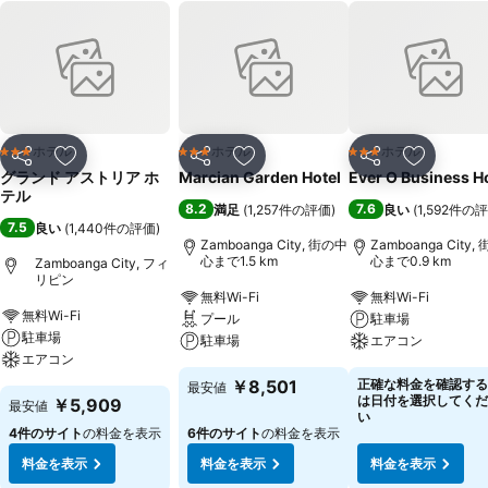
ホテル
ホテル
ホテル
3 ホテルのランク
3 ホテルのランク
3 ホテルのランク
シェア
お気に入りに追加
シェア
お気に入りに追加
シェア
お気に入
グランド アストリア ホ
Marcian Garden Hotel
Ever O Business H
テル
8.2
7.6
満足
(
1,257件の評価
)
良い
(
1,592件の
7.5
良い
(
1,440件の評価
)
Zamboanga City, 街の中
Zamboanga City,
心まで1.5 km
心まで0.9 km
Zamboanga City, フィ
リピン
無料Wi-Fi
無料Wi-Fi
無料Wi-Fi
プール
駐車場
駐車場
駐車場
エアコン
エアコン
￥8,501
正確な料金を確認する
最安値
は日付を選択してくだ
￥5,909
最安値
い
4件のサイト
の料金を表示
6件のサイト
の料金を表示
料金を表示
料金を表示
料金を表示