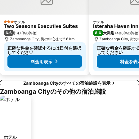
ホテル
ホテル
3 ホテルのランク
Two Seasons Executive Suites
Isteraha Haven Inn
6.6
8.6
(
147件の評価
)
大満足
(
408件の評価
Zamboanga City, 街の中心まで2.6 km
Zamboanga City, 街
正確な料金を確認するには日付を選択
正確な料金を確認す
してください
してください
料金を表示
料金を表
Zamboanga Cityのすべての宿泊施設を表示
Zamboanga Cityのその他の宿泊施設
ホテル